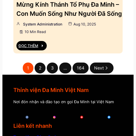
Mừng Kính Thánh Tổ Phụ Đa Minh –
Con Muốn Sống Như Người Đã Sống
System Administration
Aug 10, 2025
10 Min Read
ĐỌC THÊM
1
2
3
…
164
Next
Thỉnh viện Đa Minh Việt Nam
Nơi đón nhận và đào tạo ơn gọi Đa Minh tại Việt Nam
Liên kết nhanh