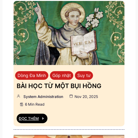
Dòng Đa Minh
Góp nhặt
Suy tư
BÀI HỌC TỪ MỘT BỤI HỒNG
System Administration
Nov 20, 2025
6 Min Read
ĐỌC THÊM