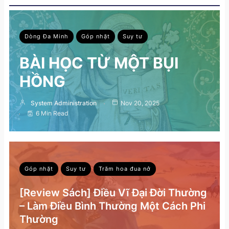
Dòng Đa Minh
Góp nhặt
Suy tư
BÀI HỌC TỪ MỘT BỤI
HỒNG
System Administration
Nov 20, 2025
6 Min Read
Góp nhặt
Suy tư
Trăm hoa đua nở
[Review Sách] Điều Vĩ Đại Đời Thường
– Làm Điều Bình Thường Một Cách Phi
Thường