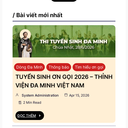
/ Bài viết mới nhất
Dòng Đa Minh
Thông báo
Tìm hiểu ơn gọi
TUYỂN SINH ƠN GỌI 2026 – THỈNH
VIỆN ĐA MINH VIỆT NAM
System Administration
Apr 15, 2026
2 Min Read
ĐỌC THÊM