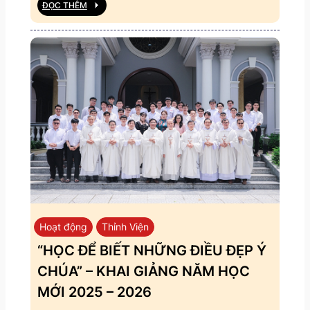
ĐỌC THÊM
Hoạt động
Thỉnh Viện
“HỌC ĐỂ BIẾT NHỮNG ĐIỀU ĐẸP Ý
CHÚA” – KHAI GIẢNG NĂM HỌC
MỚI 2025 – 2026