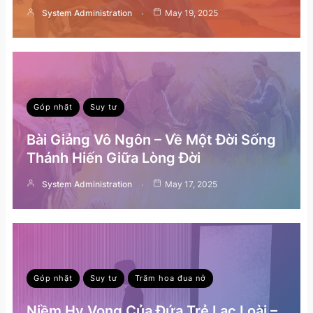
System Administration
May 19, 2025
Góp nhặt
Suy tư
Bài Giảng Vô Ngôn – Về Một Đời Sống
Thánh Hiến Giữa Lòng Đời
System Administration
May 17, 2025
Góp nhặt
Suy tư
Trăm hoa đua nở
Niềm Hy Vọng Của Đứa Trẻ Lạc Loài –