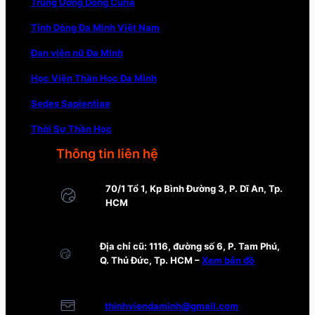
Trung Ương Dòng Curia
Tỉnh Dòng Đa Minh Việt Nam
Đan viện nữ Đa Minh
Học Viện Thần Học Đa Minh
Sedes Sapientiae
Thời Sự Thần Học
Thông tin liên hệ
70/1 Tổ 1, Kp Bình Đường 3, P. Dĩ An, Tp.
HCM
Địa chỉ cũ: 1116, đường số 6, P. Tam Phú,
Q. Thủ Đức, Tp. HCM –
Xem bản đồ
thinhviendaminh@gmail.com