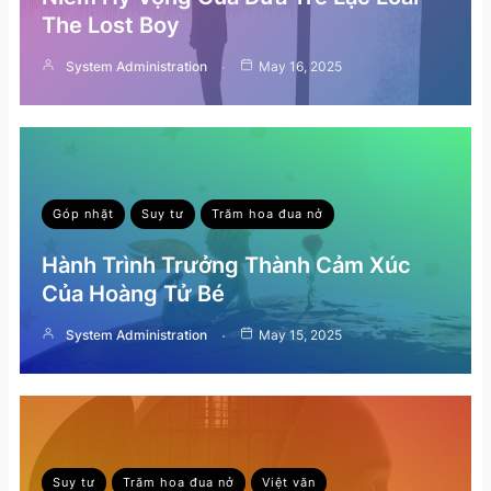
The Lost Boy
System Administration
May 16, 2025
Góp nhặt
Suy tư
Trăm hoa đua nở
Hành Trình Trưởng Thành Cảm Xúc
Của Hoàng Tử Bé
System Administration
May 15, 2025
Suy tư
Trăm hoa đua nở
Việt văn