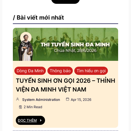
/ Bài viết mới nhất
Dòng Đa Minh
Thông báo
Tìm hiểu ơn gọi
TUYỂN SINH ƠN GỌI 2026 – THỈNH
VIỆN ĐA MINH VIỆT NAM
System Administration
Apr 15, 2026
2 Min Read
ĐỌC THÊM