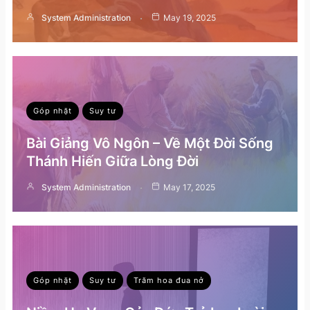
System Administration
May 19, 2025
Góp nhặt
Suy tư
Bài Giảng Vô Ngôn – Về Một Đời Sống
Thánh Hiến Giữa Lòng Đời
System Administration
May 17, 2025
Góp nhặt
Suy tư
Trăm hoa đua nở