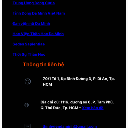
Trung Ương Dòng Curia
Tỉnh Dòng Đa Minh Việt Nam
Đan viện nữ Đa Minh
Học Viện Thần Học Đa Minh
Sedes Sapientiae
Thời Sự Thần Học
Thông tin liên hệ
70/1 Tổ 1, Kp Bình Đường 3, P. Dĩ An, Tp.
HCM
Địa chỉ cũ: 1116, đường số 6, P. Tam Phú,
Q. Thủ Đức, Tp. HCM –
Xem bản đồ
thinhviendaminh@gmail.com