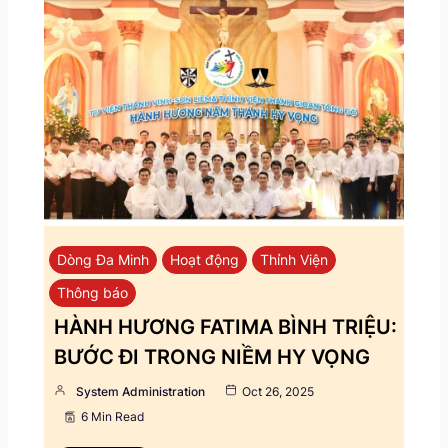
Dòng Đa Minh
Hoạt động
Thỉnh Viện
Thông báo
HÀNH HƯƠNG FATIMA BÌNH TRIỆU:
BƯỚC ĐI TRONG NIỀM HY VỌNG
System Administration
Oct 26, 2025
6 Min Read