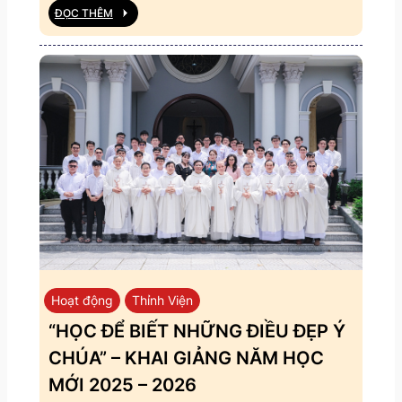
ĐỌC THÊM
Hoạt động
Thỉnh Viện
“HỌC ĐỂ BIẾT NHỮNG ĐIỀU ĐẸP Ý
CHÚA” – KHAI GIẢNG NĂM HỌC
MỚI 2025 – 2026