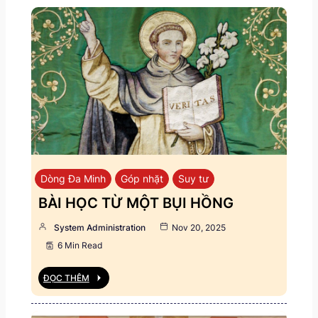
Dòng Đa Minh
Góp nhặt
Suy tư
BÀI HỌC TỪ MỘT BỤI HỒNG
System Administration
Nov 20, 2025
6 Min Read
ĐỌC THÊM