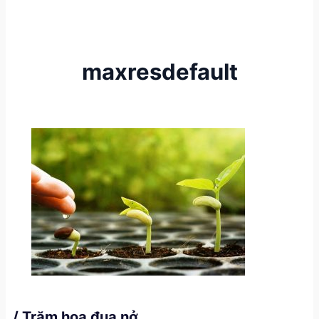
maxresdefault
/ Trăm hoa đua nở