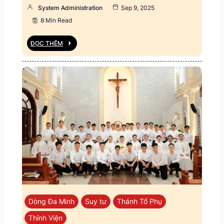
System Administration
Sep 9, 2025
8 Min Read
ĐỌC THÊM
Dòng Đa Minh
Suy tư
Thánh Tổ Phụ
Thỉnh Viện