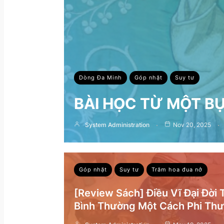
Dòng Đa Minh
Góp nhặt
Suy tư
BÀI HỌC TỪ MỘT B
System Administration
Nov 20, 2025
Góp nhặt
Suy tư
Trăm hoa đua nở
[Review Sách] Điều Vĩ Đại Đời
Bình Thường Một Cách Phi Th