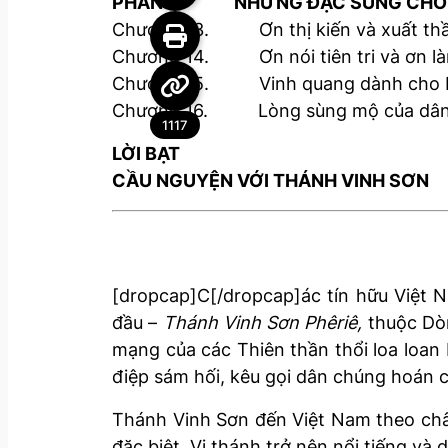
PHẦN V. NHỮNG ĐẶC SỦNG CHÓI
Chương 13. Ơn thị kiến và xuất th
Chương 14. Ơn nói tiên tri và ơn là
Chương 15. Vinh quang dành cho b
Chương 16. Lòng sùng mộ của dân
1117
LỜI BẠT
CẦU NGUYỆN VỚI THÁNH VINH SƠN
[dropcap]C[/dropcap]ác tín hữu Việt N
đầu –
Thánh Vinh Sơn Phêriê,
thuộc Dòn
mạng của các Thiên thần thổi loa loan
điệp sám hối, kêu gọi dân chúng hoán c
Thánh Vinh Sơn đến Việt Nam theo châ
đặc biệt. Vị thánh trở nên nổi tiếng v