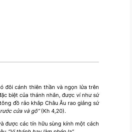
ó đôi cánh thiên thần và ngọn lửa trên
ặc biệt của thánh nhân, được ví như sứ
 tông đồ rảo khắp Châu Âu rao giảng sứ
rước cửa và gõ”
(Kh 4,20).
à được các tín hữu sùng kính một cách
iệu
“Vị thánh hay làm phép lạ”.