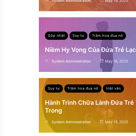
System Administration
May 19, 2025
Góp nhặt
Suy tư
Trăm hoa đua nở
Niềm Hy Vọng Của Đứa Trẻ Lạc 
System Administration
May 16, 2025
Suy tư
Trăm hoa đua nở
Việt văn
Hành Trình Chữa Lành Đứa Trẻ
Trong
System Administration
May 15, 2025