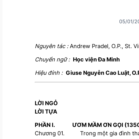
05/01/2
Nguyên tác :
Andrew Pradel, O.P., St. V
Chuyển ngữ :
Học viện Đa Minh
Hiệu đính :
Giuse Nguyễn Cao Luật, O.
LỜI NGỎ
LỜI TỰA
PHẦN I. ƯƠM MẦM ƠN GỌI (1350 
Chương 01. Trong một gia đình thá