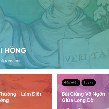
ỤI HỒNG
6 Min Read
Góp nhặt
Suy tư
 Thường – Làm Điều
Bài Giảng Vô Ngôn 
ường
Giữa Lòng Đời