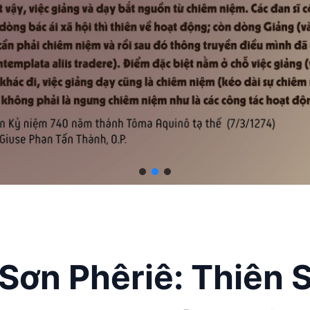
Sơn Phêriê: Thiên