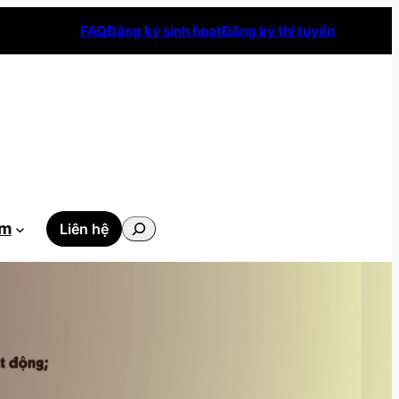
FAQ
Đăng ký sinh hoạt
Đăng ký thi tuyển
Tìm
ẫm
Liên hệ
kiếm