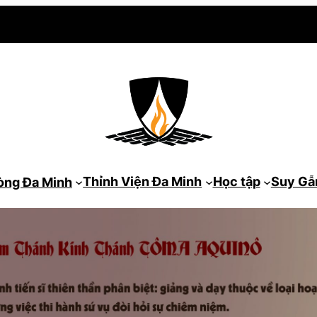
Thỉnh Viện Đa Minh
Học tập
Suy G
òng Đa Minh