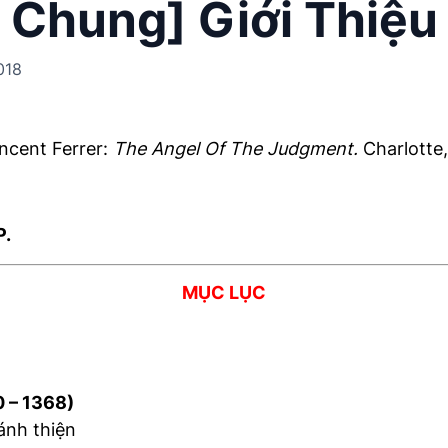
Chung] Giới Thiệu
018
incent Ferrer:
The Angel Of The Judgment.
Charlotte
P.
MỤC LỤC
– 1368)
nh thiện