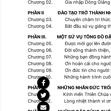
Chương 02. Gia nhập Dòng Giảng 
PHẦN II ĐÀO TẠO TRỞ THÀNH NHÀ 
Chương 03. Chuyên chăm tri thức 
Chương 04. Bắt đầu sứ vụ giảng t
PHẦN III. MỘT SỨ VỤ TÔNG ĐỒ ĐẶC 
Chương 05. Được mời gọi lên đườ
Chương 06. Đời sống thánh thiện, Lờ
Chương 07. Những bạn đồng hành 
Chương 08. Ơn hoán cải cho người D
Chương 09. Ơn đức tin cho người H
Chương 10. Những hành trình cuối
PHẦN IV. NHỮNG NHÂN ĐỨC TRỔI
Chương 11. Kính mến Thiên Chúa và
Chương 12. Lòng nhiệt thành vì ơn 