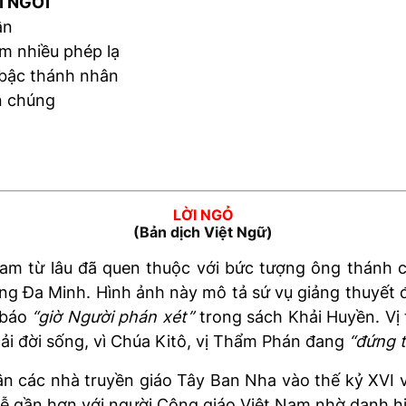
 NGỜI
ần
m nhiều phép lạ
ậc thánh nhân
 chúng
LỜI NGỎ
(Bản dịch Việt Ngữ)
am từ lâu đã quen thuộc với bức tượng ông thánh c
g Đa Minh. Hình ảnh này mô tả sứ vụ giảng thuyết đ
 báo
“giờ Người phán xét”
trong sách Khải Huyền. Vị
ải đời sống, vì Chúa Kitô, vị Thẩm Phán đang
“đứng t
n các nhà truyền giáo Tây Ban Nha vào thế kỷ XVI v
à dễ gần hơn với người Công giáo Việt Nam nhờ danh h