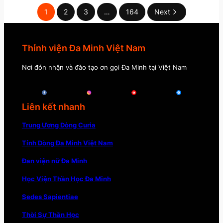
1
2
3
…
164
Next
Thỉnh viện Đa Minh Việt Nam
Nơi đón nhận và đào tạo ơn gọi Đa Minh tại Việt Nam
Liên kết nhanh
Trung Ương Dòng Curia
Tỉnh Dòng Đa Minh Việt Nam
Đan viện nữ Đa Minh
Học Viện Thần Học Đa Minh
Sedes Sapientiae
Thời Sự Thần Học