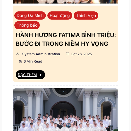
Dòng Đa Minh
Hoạt động
Thỉnh Viện
Thông báo
HÀNH HƯƠNG FATIMA BÌNH TRIỆU:
BƯỚC ĐI TRONG NIỀM HY VỌNG
System Administration
Oct 26, 2025
6 Min Read
ĐỌC THÊM