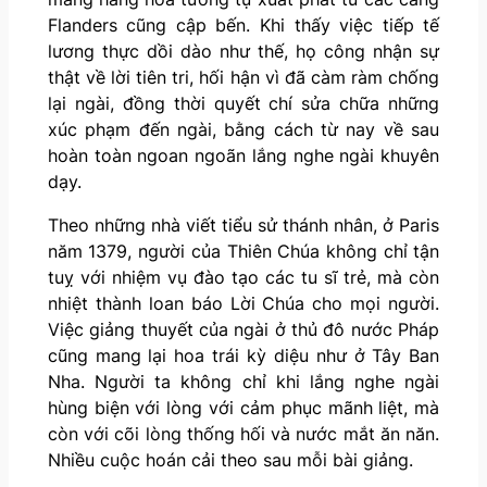
Flanders cũng cập bến. Khi thấy việc tiếp tế
lương thực dồi dào như thế, họ công nhận sự
thật về lời tiên tri, hối hận vì đã càm ràm chống
lại ngài, đồng thời quyết chí sửa chữa những
xúc phạm đến ngài, bằng cách từ nay về sau
hoàn toàn ngoan ngoãn lắng nghe ngài khuyên
dạy.
Theo những nhà viết tiểu sử thánh nhân, ở Paris
năm 1379, người của Thiên Chúa không chỉ tận
tuỵ với nhiệm vụ đào tạo các tu sĩ trẻ, mà còn
nhiệt thành loan báo Lời Chúa cho mọi người.
Việc giảng thuyết của ngài ở thủ đô nước Pháp
cũng mang lại hoa trái kỳ diệu như ở Tây Ban
Nha. Người ta không chỉ khi lắng nghe ngài
hùng biện với lòng với cảm phục mãnh liệt, mà
còn với cõi lòng thống hối và nước mắt ăn năn.
Nhiều cuộc hoán cải theo sau mỗi bài giảng.