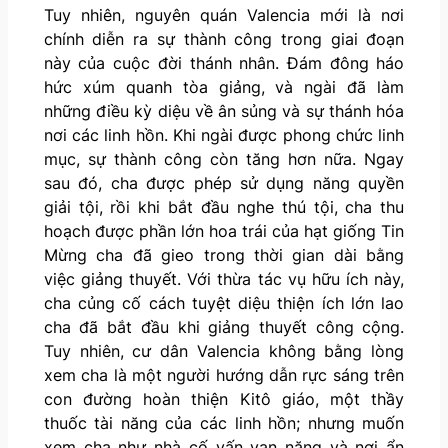
Tuy nhiên, nguyên quán Valencia mới là nơi
chính diễn ra sự thành công trong giai đoạn
này của cuộc đời thánh nhân. Đám đông háo
hức xúm quanh tòa giảng, và ngài đã làm
những điều kỳ diệu về ân sủng và sự thánh hóa
nơi các linh hồn. Khi ngài được phong chức linh
mục, sự thành công còn tăng hơn nữa. Ngay
sau đó, cha được phép sử dụng năng quyền
giải tội, rồi khi bắt đầu nghe thú tội, cha thu
hoạch được phần lớn hoa trái của hạt giống Tin
Mừng cha đã gieo trong thời gian dài bằng
việc giảng thuyết. Với thừa tác vụ hữu ích này,
cha củng cố cách tuyệt diệu thiện ích lớn lao
cha đã bắt đầu khi giảng thuyết công cộng.
Tuy nhiên, cư dân Valencia không bằng lòng
xem cha là một người hướng dẫn rực sáng trên
con đường hoàn thiện Kitô giáo, một thầy
thuốc tài năng của các linh hồn; nhưng muốn
xem cha như nhà cố vấn vạn năng và nơi ẩn