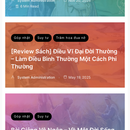
System Administration
Nov 20, 2025
6 Min Read
Góp nhặt
Suy tư
Trăm hoa đua nở
[Review Sách] Điều Vĩ Đại Đời Thường
– Làm Điều Bình Thường Một Cách Phi
Thường
System Administration
May 19, 2025
Góp nhặt
Suy tư
Bài Giảng Vô Ngôn – Về Một Đời Sống