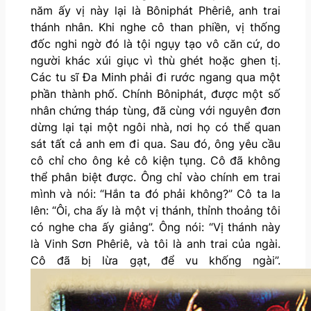
năm ấy vị này lại là Bôniphát Phêriê, anh trai
thánh nhân. Khi nghe cô than phiền, vị thống
đốc nghi ngờ đó là tội ngụy tạo vô căn cứ, do
người khác xúi giục vì thù ghét hoặc ghen tị.
Các tu sĩ Đa Minh phải đi rước ngang qua một
phần thành phố. Chính Bôniphát, được một số
nhân chứng tháp tùng, đã cùng với nguyên đơn
dừng lại tại một ngôi nhà, nơi họ có thể quan
sát tất cả anh em đi qua. Sau đó, ông yêu cầu
cô chỉ cho ông kẻ cô kiện tụng. Cô đã không
thể phân biệt được. Ông chỉ vào chính em trai
mình và nói: “Hắn ta đó phải không?” Cô ta la
lên: “Ôi, cha ấy là một vị thánh, thỉnh thoảng tôi
có nghe cha ấy giảng”. Ông nói: “Vị thánh này
là Vinh Sơn Phêriê, và tôi là anh trai của ngài.
Cô đã bị lừa gạt, để vu khống ngài”.