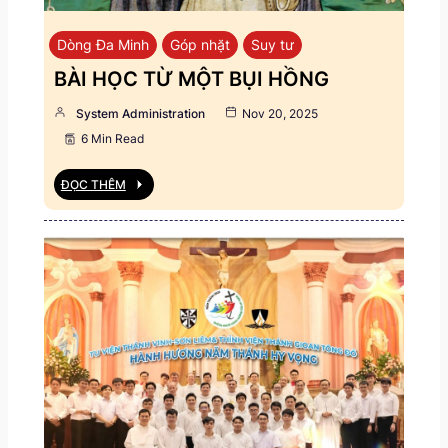
Dòng Đa Minh
Góp nhặt
Suy tư
BÀI HỌC TỪ MỘT BỤI HỒNG
System Administration
Nov 20, 2025
6 Min Read
ĐỌC THÊM