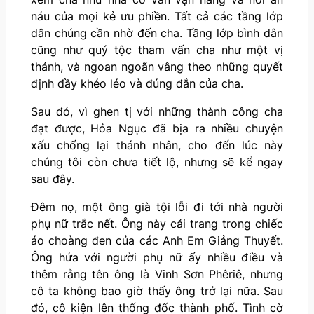
náu của mọi kẻ ưu phiền. Tất cả các tầng lớp
dân chúng cần nhờ đến cha. Tầng lớp bình dân
cũng như quý tộc tham vấn cha như một vị
thánh, và ngoan ngoãn vâng theo những quyết
định đầy khéo léo và đúng đắn của cha.
Sau đó, vì ghen tị với những thành công cha
đạt được, Hỏa Ngục đã bịa ra nhiều chuyện
xấu chống lại thánh nhân, cho đến lúc này
chúng tôi còn chưa tiết lộ, nhưng sẽ kể ngay
sau đây.
Đêm nọ, một ông già tội lỗi đi tới nhà người
phụ nữ trắc nết. Ông này cải trang trong chiếc
áo choàng đen của các Anh Em Giảng Thuyết.
Ông hứa với người phụ nữ ấy nhiều điều và
thêm rằng tên ông là Vinh Sơn Phêriê, nhưng
cô ta không bao giờ thấy ông trở lại nữa. Sau
đó, cô kiện lên thống đốc thành phố. Tình cờ