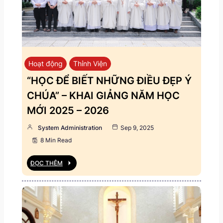
Hoạt động
Thỉnh Viện
“HỌC ĐỂ BIẾT NHỮNG ĐIỀU ĐẸP Ý
CHÚA” – KHAI GIẢNG NĂM HỌC
MỚI 2025 – 2026
System Administration
Sep 9, 2025
8 Min Read
ĐỌC THÊM