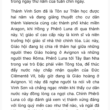
trong ngày thứ năm của tuần chín ngày.
Thánh Vinh Sơn đã là Tôn sư Thần học được
hai năm và đang giảng thuyết cho cư dân
thành Valencia cùng các thành phố khác miền
Aragon, khi Hồng y Phêrô Luna đi qua thành
này. Vị giáo sĩ cao cấp này là kinh sĩ và niên
trưởng hội giáo sĩ nhà thờ chính tòa. Lúc này,
Giáo hội đang bị chia rẽ thảm hại giữa những
người theo Giáo hoàng ở Avignon và những
người theo Rôma. Phêrô Luna tới Tây Ban Nha
trong vai trò Đặc phái viên Tông tòa, để thúc
đẩy nước này chấp nhận quyền của Đức
Clêmentê VII, bấy giờ đang là Giáo hoàng ở
Avignon. Vị này đã nghe người ta nói về cha
Vinh Sơn và chẳng ngạc nhiên khi thấy cư dân
nước này đồng lòng ca ngợi cha. Chính Phêrô
Luna có dịp đánh giá xem vị thánh xứng đáng
với lòng quý mến cao như thế nào, và ngài đã