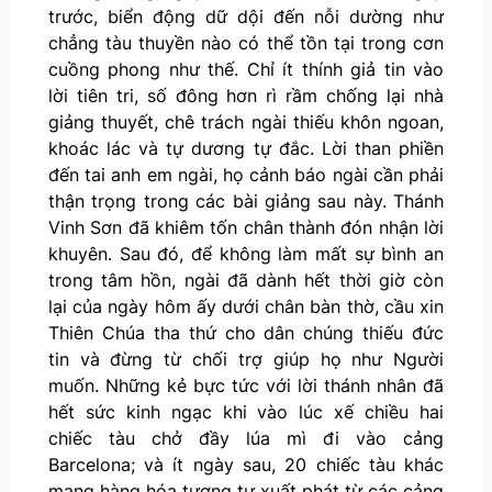
trước, biển động dữ dội đến nỗi dường như
chẳng tàu thuyền nào có thể tồn tại trong cơn
cuồng phong như thế. Chỉ ít thính giả tin vào
lời tiên tri, số đông hơn rì rầm chống lại nhà
giảng thuyết, chê trách ngài thiếu khôn ngoan,
khoác lác và tự dương tự đắc. Lời than phiền
đến tai anh em ngài, họ cảnh báo ngài cần phải
thận trọng trong các bài giảng sau này. Thánh
Vinh Sơn đã khiêm tốn chân thành đón nhận lời
khuyên. Sau đó, để không làm mất sự bình an
trong tâm hồn, ngài đã dành hết thời giờ còn
lại của ngày hôm ấy dưới chân bàn thờ, cầu xin
Thiên Chúa tha thứ cho dân chúng thiếu đức
tin và đừng từ chối trợ giúp họ như Người
muốn. Những kẻ bực tức với lời thánh nhân đã
hết sức kinh ngạc khi vào lúc xế chiều hai
chiếc tàu chở đầy lúa mì đi vào cảng
Barcelona; và ít ngày sau, 20 chiếc tàu khác
mang hàng hóa tương tự xuất phát từ các cảng