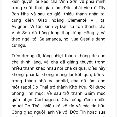
kiên quyết lôi kéo cha Vinh Sơn về phía mình
trong suốt thời gian làm Đặc phái viên ở Tây
Ban Nha và sau đó giới thiệu thánh nhân tại
cung điện Giáo hoàng Clêmentê VII, tại
Avignon. Vì tôn kính vị Đặc sứ tòa thánh, cha
Vinh Sơn đã bằng lòng tháp tùng Hồng y và
theo ngài tới Salamanca, nơi vua Castile đang
cư ngụ.
Trên đường đi, lòng nhiệt thành không để cho
cha thinh lặng, và cha đã giảng thuyết trong
nhiều thành khác nhau nơi cha đi qua. Điều này
không phải là không mang lại kết quả, bởi vì
trong thành phố Valladolid, cha đã làm cho
một rápbi Do Thái trở thành Kitô hữu, rồi được
phong linh mục, về sau trở thành Giám mục
giáo phận Carthagena. Cha cũng đem nhiều
người Do Thái, nhiều kẻ vô tín và các tín hữu
Công giáo nguội lạnh về với Đức Tin hoặc sửa