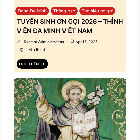
Dòng Đa Minh
Thông báo
Tìm hiểu ơn gọi
TUYỂN SINH ƠN GỌI 2026 – THỈNH
VIỆN ĐA MINH VIỆT NAM
System Administration
Apr 15, 2026
2 Min Read
ĐỌC THÊM