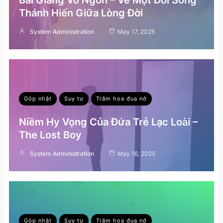
Thánh Hiến Giữa Lòng Đời
System Administration
May 17, 2025
Góp nhặt
Suy tư
Trăm hoa đua nở
Niềm Hy Vọng Của Đứa Trẻ Lạc Loài –
The Lost Boy
System Administration
May 16, 2025
Góp nhặt
Suy tư
Trăm hoa đua nở