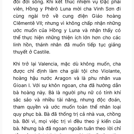
đổi đời sống. Khi kết thúc nhiệm vụ Đặc phái
viên, Hồng y Phêrô Luna mời cha Vinh Sơn đi
cùng ngài trở về cung điện Giáo hoàng
Clêmentê VII; nhưng vì không chấp nhận những
ước muốn của Hồng y Luna và nhận thấy có
thể thực hiện những thiện ích lớn hơn cho các
linh hồn, thánh nhân đã muốn tiếp tục giảng
thuyết ở Castile.
Khi trở lại Valencia, mặc dù không muốn, cha
được chỉ định làm cha giải tội cho Violante,
hoàng hậu nước Aragon và là phu nhân vua
Gioan I. Với sự khôn ngoan, cha đã hướng dẫn
bà hoàng này. Bà là người phụ nữ có tính khí
sắc sảo và nhiều tài năng, nhưng độc đoán,
tham quyền và ước muốn toàn thể nhân loại
quy phục bà. Bà đã thống trị cả nhà vua, chồng
bà. Bởi vì, mọi việc trị vì đều theo ý kiến của
bà. Nhưng bà đã ngoan ngoãn tuân theo lời chỉ