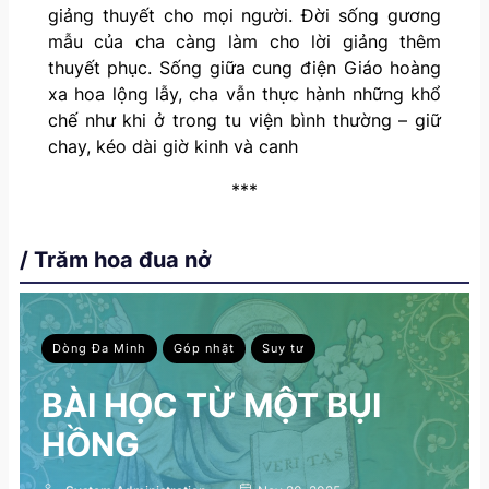
giảng thuyết cho mọi người. Đời sống gương
mẫu của cha càng làm cho lời giảng thêm
thuyết phục. Sống giữa cung điện Giáo hoàng
xa hoa lộng lẫy, cha vẫn thực hành những khổ
chế như khi ở trong tu viện bình thường – giữ
chay, kéo dài giờ kinh và canh
***
/ Trăm hoa đua nở
Dòng Đa Minh
Góp nhặt
Suy tư
BÀI HỌC TỪ MỘT BỤI
HỒNG