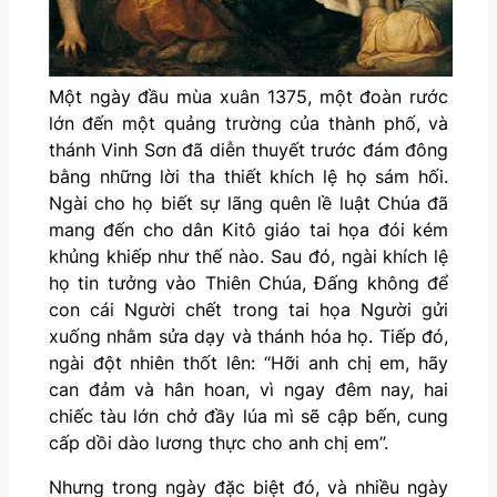
Một ngày đầu mùa xuân 1375, một đoàn rước
lớn đến một quảng trường của thành phố, và
thánh Vinh Sơn đã diễn thuyết trước đám đông
bằng những lời tha thiết khích lệ họ sám hối.
Ngài cho họ biết sự lãng quên lề luật Chúa đã
mang đến cho dân Kitô giáo tai họa đói kém
khủng khiếp như thế nào. Sau đó, ngài khích lệ
họ tin tưởng vào Thiên Chúa, Đấng không để
con cái Người chết trong tai họa Người gửi
xuống nhằm sửa dạy và thánh hóa họ. Tiếp đó,
ngài đột nhiên thốt lên: “Hỡi anh chị em, hãy
can đảm và hân hoan, vì ngay đêm nay, hai
chiếc tàu lớn chở đầy lúa mì sẽ cập bến, cung
cấp dồi dào lương thực cho anh chị em”.
Nhưng trong ngày đặc biệt đó, và nhiều ngày