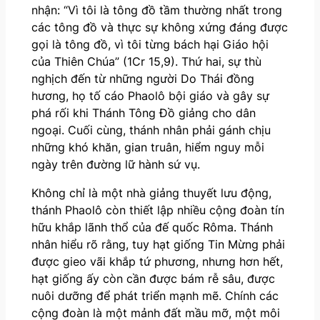
nhận: “Vì tôi là tông đồ tầm thường nhất trong
các tông đồ và thực sự không xứng đáng được
gọi là tông đồ, vì tôi từng bách hại Giáo hội
của Thiên Chúa” (1Cr 15,9). Thứ hai, sự thù
nghịch đến từ những người Do Thái đồng
hương, họ tố cáo Phaolô bội giáo và gây sự
phá rối khi Thánh Tông Đồ giảng cho dân
ngoại. Cuối cùng, thánh nhân phải gánh chịu
những khó khăn, gian truân, hiểm nguy mỗi
ngày trên đường lữ hành sứ vụ.
Không chỉ là một nhà giảng thuyết lưu động,
thánh Phaolô còn thiết lập nhiều cộng đoàn tín
hữu khắp lãnh thổ của đế quốc Rôma. Thánh
nhân hiểu rõ rằng, tuy hạt giống Tin Mừng phải
được gieo vãi khắp tứ phương, nhưng hơn hết,
hạt giống ấy còn cần được bám rễ sâu, được
nuôi dưỡng để phát triển mạnh mẽ. Chính các
cộng đoàn là một mảnh đất mầu mỡ, một môi