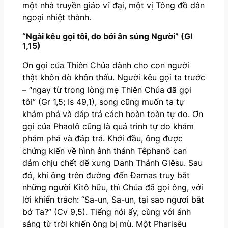
một nhà truyền giáo vĩ đại, một vị Tông đồ dân
ngoại nhiệt thành.
“Ngài kêu gọi tôi, do bởi ân sủng Người” (Gl
1,15)
Ơn gọi của Thiên Chúa dành cho con người
thật khôn dò khôn thấu. Người kêu gọi ta trước
– “ngay từ trong lòng mẹ Thiên Chúa đã gọi
tôi” (Gr 1,5; Is 49,1), song cũng muốn ta tự
khám phá và đáp trả cách hoàn toàn tự do. Ơn
gọi của Phaolô cũng là quá trình tự do khám
phám phá và đáp trả. Khởi đầu, ông được
chứng kiến về hình ảnh thánh Têphanô can
đảm chịu chết để xưng Danh Thánh Giêsu. Sau
đó, khi ông trên đường đến Đamas truy bắt
những người Kitô hữu, thì Chúa đã gọi ông, với
lời khiển trách: “Sa-un, Sa-un, tại sao ngươi bắt
bớ Ta?” (Cv 9,5). Tiếng nói ấy, cùng với ánh
sáng từ trời khiến ông bị mù. Một Pharisêu