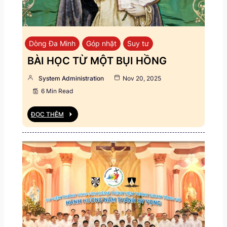
Dòng Đa Minh
Góp nhặt
Suy tư
BÀI HỌC TỪ MỘT BỤI HỒNG
System Administration
Nov 20, 2025
6 Min Read
ĐỌC THÊM