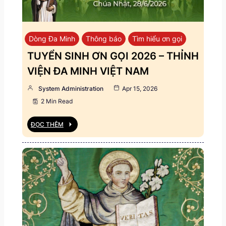
Dòng Đa Minh
Thông báo
Tìm hiểu ơn gọi
TUYỂN SINH ƠN GỌI 2026 – THỈNH
VIỆN ĐA MINH VIỆT NAM
System Administration
Apr 15, 2026
2 Min Read
ĐỌC THÊM