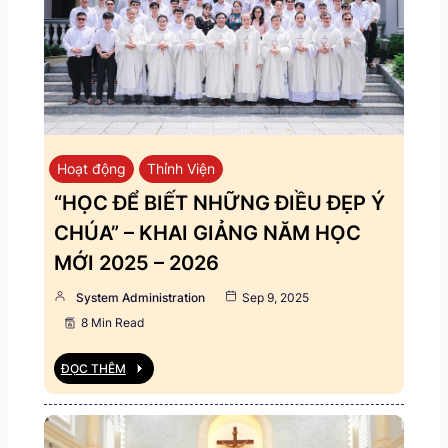
Hoạt động
Thỉnh Viện
“HỌC ĐỂ BIẾT NHỮNG ĐIỀU ĐẸP Ý
CHÚA” – KHAI GIẢNG NĂM HỌC
MỚI 2025 – 2026
System Administration
Sep 9, 2025
8 Min Read
ĐỌC THÊM