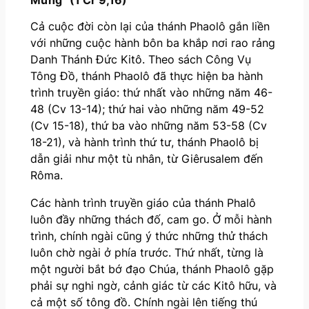
Mừng” (1 Cr 9,16)
Cả cuộc đời còn lại của thánh Phaolô gắn liền
với những cuộc hành bôn ba khắp nơi rao rảng
Danh Thánh Đức Kitô. Theo sách Công Vụ
Tông Đồ, thánh Phaolô đã thực hiện ba hành
trình truyền giáo: thứ nhất vào những năm 46-
48 (Cv 13-14); thứ hai vào những năm 49-52
(Cv 15-18), thứ ba vào những năm 53-58 (Cv
18-21), và hành trình thứ tư, thánh Phaolô bị
dẫn giải như một tù nhân, từ Giêrusalem đến
Rôma.
Các hành trình truyền giáo của thánh Phalô
luôn đầy những thách đố, cam go. Ở mỗi hành
trình, chính ngài cũng ý thức những thử thách
luôn chờ ngài ở phía trước. Thứ nhất, từng là
một người bắt bớ đạo Chúa, thánh Phaolô gặp
phải sự nghi ngờ, cảnh giác từ các Kitô hữu, và
cả một số tông đồ. Chính ngài lên tiếng thú