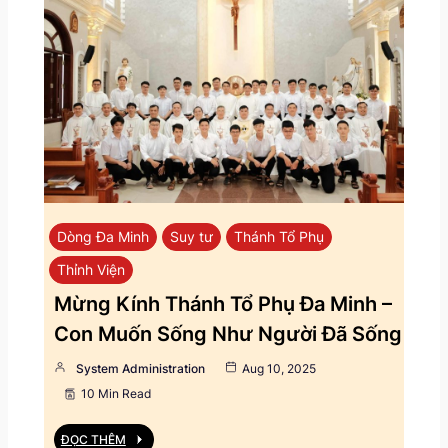
Dòng Đa Minh
Suy tư
Thánh Tổ Phụ
Thỉnh Viện
Mừng Kính Thánh Tổ Phụ Đa Minh –
Con Muốn Sống Như Người Đã Sống
System Administration
Aug 10, 2025
10 Min Read
ĐỌC THÊM