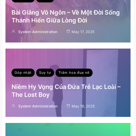
Bài Giảng Vô Ngôn – Về Một Đời Sống
Thánh Hiến Giữa Lòng Đời
System Administration
May 17, 2025
Góp nhặt
Suy tư
Trăm hoa đua nở
Niềm Hy Vọng Của Đứa Trẻ Lạc Loài –
The Lost Boy
System Administration
May 16, 2025