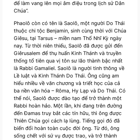
để làm vang lên mọi âm điệu trong lịch sử Dân
Chúa”.
Phaolô còn có tên là Saolô, một người Do Thái
thuộc chi tộc Benjamin, sinh cùng thời với Chúa
Giêsu, tại Tarsus – miền nam Thổ Nhĩ Kỳ ngày
nay. Từ thời niên thiếu, Saolô đã được gửi đến
Giêrusalem để thụ huấn Kinh Thánh và truyền
thống tổ tiên qua vị tôn sư lão thành bậc nhất
là Rabbi Gamaliel. Saolô là người tinh thông về
Lề luật và Kinh Thánh Do Thái. Ông cũng am
hiểu nhiều về văn chương và triết học của cả
ba nền văn hóa – Rôma, Hy Lạp và Do Thái. Có
thể nói, Saolô được đào tạo để trở thành một
Rabbi hoàn hảo. Một lần, khi đang trên đường
đến Đamas truy bắt các tín hữu, thì ông được
Thiên Chúa gọi cách lạ lùng. Tiếng gọi đó đã
biến đổi hoàn toàn cuộc đời ông. Từ đó, ông
sống chết với sứ vụ được trao, và trở thành