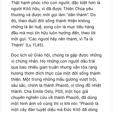
Thật hạnh phúc cho con người, đặc biệt hơn là
người Kitô hữu, vì đã được Thiên Chúa yêu
thương và được mời gọi làm “dân thánh”. Do
đó, theo đuổi đời sống thánh thiện không
những là ân huệ, song còn là mục tiêu hàng
đầu mà mọi tín hữu luôn hướng đến, theo lời
mời gọi: “Các ngươi hãy nên thánh, vì Ta là
Thánh” (Lv 11,45).
Đọc lịch sử Giáo hội, chúng ta gặp được những
vị chứng nhân. Họ những con người dẫu trải
qua bao nhiêu gian truân nhưng vẫn tỏa rạng
hương thơm đích thực của một đời sống thánh
thiện. Một trong những mẫu gương vượt trội,
sâu sắc, chính là thánh Phaolô, vị tông đồ nhiệt
thành. Cha Emile Osty, PSS, một học giả
chuyên nghiên cứu về thánh Phaolô, đã dùng
một hình ảnh vô cùng thi vị khi nói: “Phaolô là
một cây đàn tuyệt diệu mà Đức Kitô đã dùng