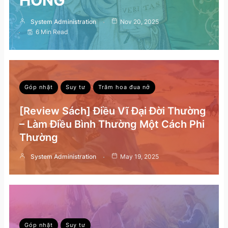
HỒNG
System Administration
Nov 20, 2025
6 Min Read
Góp nhặt
Suy tư
Trăm hoa đua nở
[Review Sách] Điều Vĩ Đại Đời Thường
– Làm Điều Bình Thường Một Cách Phi
Thường
System Administration
May 19, 2025
Góp nhặt
Suy tư