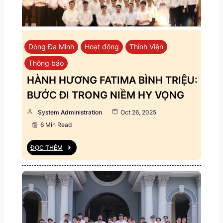
Dòng Đa Minh
Hoạt động
Thỉnh Viện
Thông báo
HÀNH HƯƠNG FATIMA BÌNH TRIỆU:
BƯỚC ĐI TRONG NIỀM HY VỌNG
System Administration
Oct 26, 2025
6 Min Read
ĐỌC THÊM