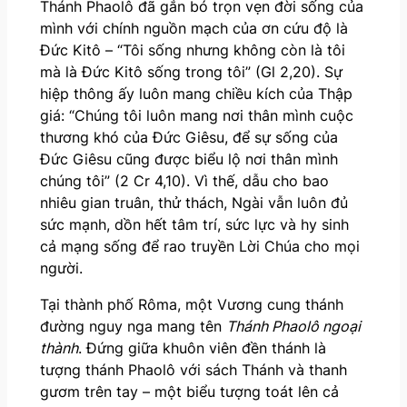
Thánh Phaolô đã gắn bó trọn vẹn đời sống của
mình với chính nguồn mạch của ơn cứu độ là
Đức Kitô – “Tôi sống nhưng không còn là tôi
mà là Ðức Kitô sống trong tôi” (Gl 2,20). Sự
hiệp thông ấy luôn mang chiều kích của Thập
giá: “Chúng tôi luôn mang nơi thân mình cuộc
thương khó của Ðức Giêsu, để sự sống của
Ðức Giêsu cũng được biểu lộ nơi thân mình
chúng tôi” (2 Cr 4,10). Vì thế, dẫu cho bao
nhiêu gian truân, thử thách, Ngài vẫn luôn đủ
sức mạnh, dồn hết tâm trí, sức lực và hy sinh
cả mạng sống để rao truyền Lời Chúa cho mọi
người.
Tại thành phố Rôma, một Vương cung thánh
đường nguy nga mang tên
Thánh Phaolô ngoại
thành
. Đứng giữa khuôn viên đền thánh là
tượng thánh Phaolô với sách Thánh và thanh
gươm trên tay – một biểu tượng toát lên cả