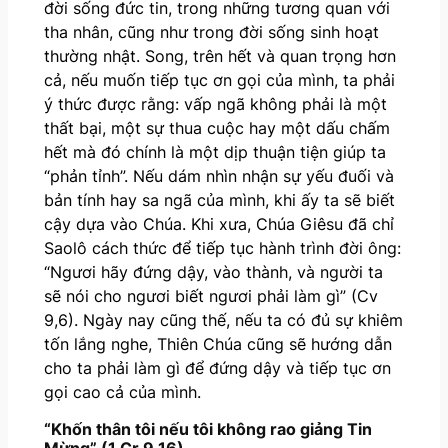
đời sống đức tin, trong những tương quan với
tha nhân, cũng như trong đời sống sinh hoạt
thường nhật. Song, trên hết và quan trọng hơn
cả, nếu muốn tiếp tục ơn gọi của mình, ta phải
ý thức được rằng: vấp ngã không phải là một
thất bại, một sự thua cuộc hay một dấu chấm
hết mà đó chính là một dịp thuận tiện giúp ta
“phản tỉnh”. Nếu dám nhìn nhận sự yếu đuối và
bản tính hay sa ngã của mình, khi ấy ta sẽ biết
cậy dựa vào Chúa. Khi xưa, Chúa Giêsu đã chỉ
Saolô cách thức để tiếp tục hành trình đời ông:
“Ngươi hãy đứng dậy, vào thành, và người ta
sẽ nói cho ngươi biết ngươi phải làm gì” (Cv
9,6). Ngày nay cũng thế, nếu ta có đủ sự khiêm
tốn lắng nghe, Thiên Chúa cũng sẽ hướng dẫn
cho ta phải làm gì để đứng dậy và tiếp tục ơn
gọi cao cả của mình.
“Khốn thân tôi nếu tôi không rao giảng Tin