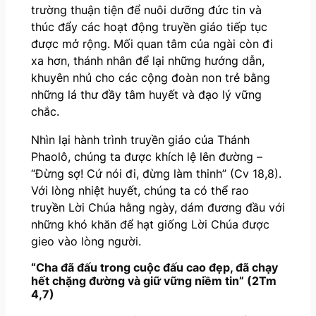
trường thuận tiện để nuôi dưỡng đức tin và
thúc đẩy các hoạt động truyền giáo tiếp tục
được mở rộng. Mối quan tâm của ngài còn đi
xa hơn, thánh nhân để lại những hướng dẫn,
khuyên nhủ cho các cộng đoàn non trẻ bằng
những lá thư đầy tâm huyết và đạo lý vững
chắc.
Nhìn lại hành trình truyền giáo của Thánh
Phaolô, chúng ta được khích lệ lên đường –
“Đừng sợ! Cứ nói đi, đừng làm thinh” (Cv 18,8).
Với lòng nhiệt huyết, chúng ta có thể rao
truyền Lời Chúa hằng ngày, dám đương đầu với
những khó khăn để hạt giống Lời Chúa được
gieo vào lòng người.
“Cha đã đấu trong cuộc đấu cao đẹp, đã chạy
hết chặng đường và giữ vững niềm tin” (2Tm
4,7)