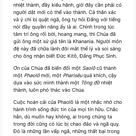
nhiệt thành, đầy kiêu hãnh, giờ đây cần phải có
người dắt mới có thể vào thành. Cả thân xác
và ý chí bị quật ngã, ông tự hỏi Đấng với tiếng
nói đầy quyền năng ấy là ai. Chính trong lúc
tâm trí ông rối bời, hoang mang, thì Chúa đã
gửi ông một sứ giả tên là Khanania. Người môn
đệ này đã chữa lành đôi mắt thể lý và soi sáng
cho ông nhận biết Đức Kitô, Đấng Phục Sinh.
Ơn của Chúa đã biến đổi một
Saolô
cũ thành
một
Phaolô
mới, một
Pharisêu
quá khích, cậy
dựa vào sức mình thành một
Tông đồ
nhiệt
thành, luôn phó thác vào Chúa.
Cuộc hoán cải của Phaolô là một nhắc nhớ cho
hành trình sống đức tin của mọi tín hữu. Chắc
hẳn, dù muốn hay không, ai trong chúng ta
trong đời cũng có lúc bị chao đảo và ngã quỵ.
Đó là những lần vấp ngã, những thất bại trong