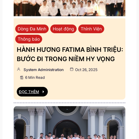
Dòng Đa Minh
Hoạt động
Thỉnh Viện
Thông báo
HÀNH HƯƠNG FATIMA BÌNH TRIỆU:
BƯỚC ĐI TRONG NIỀM HY VỌNG
System Administration
Oct 26, 2025
6 Min Read
ĐỌC THÊM