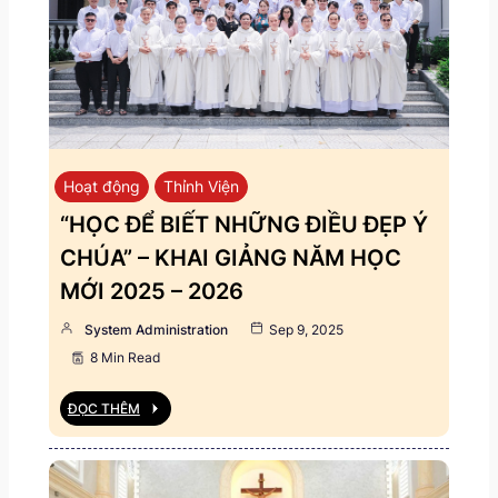
Hoạt động
Thỉnh Viện
“HỌC ĐỂ BIẾT NHỮNG ĐIỀU ĐẸP Ý
CHÚA” – KHAI GIẢNG NĂM HỌC
MỚI 2025 – 2026
System Administration
Sep 9, 2025
8 Min Read
ĐỌC THÊM