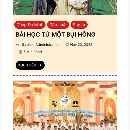
Dòng Đa Minh
Góp nhặt
Suy tư
BÀI HỌC TỪ MỘT BỤI HỒNG
System Administration
Nov 20, 2025
6 Min Read
ĐỌC THÊM