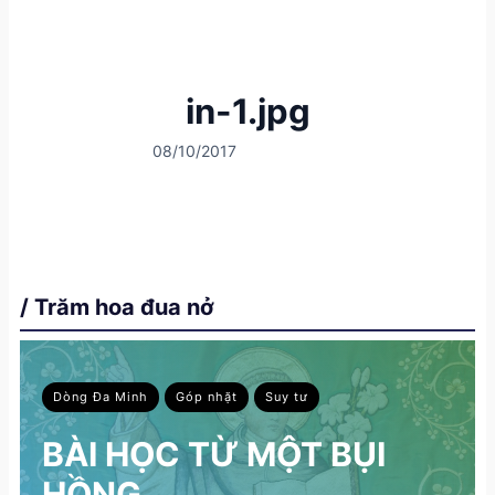
in-1.jpg
08/10/2017
/ Trăm hoa đua nở
Dòng Đa Minh
Góp nhặt
Suy tư
BÀI HỌC TỪ MỘT BỤI
HỒNG