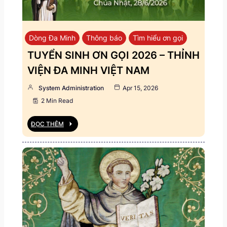
Dòng Đa Minh
Thông báo
Tìm hiểu ơn gọi
TUYỂN SINH ƠN GỌI 2026 – THỈNH
VIỆN ĐA MINH VIỆT NAM
System Administration
Apr 15, 2026
2 Min Read
ĐỌC THÊM