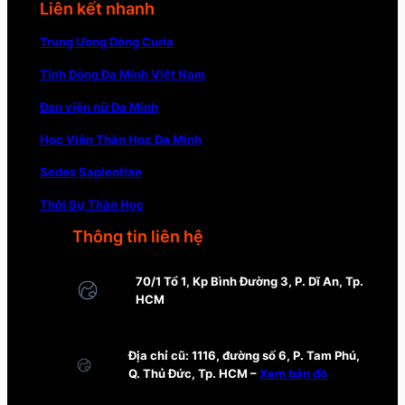
Liên kết nhanh
Trung Ương Dòng Curia
Tỉnh Dòng Đa Minh Việt Nam
Đan viện nữ Đa Minh
Học Viện Thần Học Đa Minh
Sedes Sapientiae
Thời Sự Thần Học
Thông tin liên hệ
70/1 Tổ 1, Kp Bình Đường 3, P. Dĩ An, Tp.
HCM
Địa chỉ cũ: 1116, đường số 6, P. Tam Phú,
Q. Thủ Đức, Tp. HCM –
Xem bản đồ