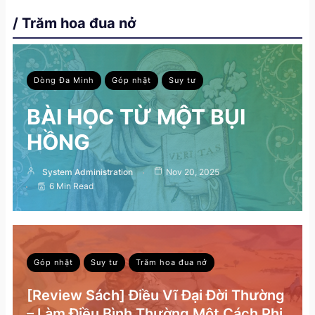
/ Trăm hoa đua nở
Dòng Đa Minh
Góp nhặt
Suy tư
BÀI HỌC TỪ MỘT BỤI
HỒNG
System Administration
Nov 20, 2025
6 Min Read
Góp nhặt
Suy tư
Trăm hoa đua nở
[Review Sách] Điều Vĩ Đại Đời Thường
– Làm Điều Bình Thường Một Cách Phi