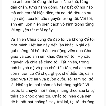
mà anh em tôi đang thi hành. Như thế, từng
dấu chân, từng hành động, hay bất cứ nơi nào
mà anh em tôi hiện diện, thì nơi đó đều có sự
hiện diện của lời cầu nguyện trong tôi. Với tôi,
anh em luôn hiện diện cách vô hình trong từng
lời nguyện tắt mỗi ngày.
Và Thiên Chúa cũng đã đáp lời và không để tôi
một mình. Hết lần này đến lần khác, Ngài đã
gửi những lời hỏi thăm và động viên qua Cha
giáo và các anh em khác đến với tôi. Họ cầu
nguyện và chia sẻ cùng tôi. Tất nhiên, trong
tình huynh đệ và pha chút tếu táo, vài anh em
còn mượn cớ để chọc ghẹo, chế diễu tôi, cám
giác vừa tức lại vừa buồn cười. Tôi tạm gọi đó
là “Những lời hỏi thăm có hai tầng nghĩa”. Vì
trước là chuyện hỏi thăm, nhưng theo sau là sự
thừa cơ chọc ghẹo tôi. Chắc tôi hiền quá nên
dễ bị bắt nạt chăng? Hay trái lại, tại tôi thường