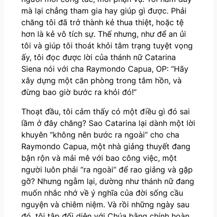
mà lại chẳng tham gia hay giúp gì được. Phải
chăng tôi đã trở thành kẻ thua thiệt, hoặc tệ
hơn là kẻ vô tích sự. Thế nhưng, như để an ủi
tôi và giúp tôi thoát khỏi tâm trạng tuyệt vọng
ấy, tôi đọc được lời của thánh nữ Catarina
Siena nói với cha Raymondo Capua, OP: “Hãy
xây dựng một căn phòng trong tâm hồn, và
đừng bao giờ bước ra khỏi đó!”
Thoạt đầu, tôi cảm thấy có một điều gì đó sai
lầm ở đây chăng? Sao Catarina lại dành một lời
khuyên “không nên bước ra ngoài” cho cha
Raymondo Capua, một nhà giảng thuyết đang
bận rộn và mải mê với bao công việc, một
người luôn phải “ra ngoài” để rao giảng và gặp
gỡ? Nhưng ngẫm lại, dường như thánh nữ đang
muốn nhắc nhớ về ý nghĩa của đời sống cầu
nguyện và chiêm niệm. Và rồi những ngày sau
đó, tôi tập đối diện với Chúa bằng chính hoàn