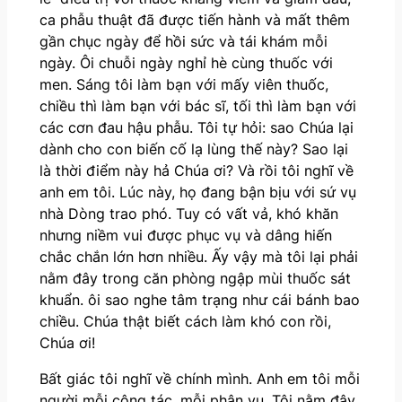
ca phẫu thuật đã được tiến hành và mất thêm
gần chục ngày để hồi sức và tái khám mỗi
ngày. Ôi chuỗi ngày nghỉ hè cùng thuốc với
men. Sáng tôi làm bạn với mấy viên thuốc,
chiều thì làm bạn với bác sĩ, tối thì làm bạn với
các cơn đau hậu phẫu. Tôi tự hỏi: sao Chúa lại
dành cho con biến cố lạ lùng thế này? Sao lại
là thời điểm này hả Chúa ơi? Và rồi tôi nghĩ về
anh em tôi. Lúc này, họ đang bận bịu với sứ vụ
nhà Dòng trao phó. Tuy có vất vả, khó khăn
nhưng niềm vui được phục vụ và dâng hiến
chắc chắn lớn hơn nhiều. Ấy vậy mà tôi lại phải
nằm đây trong căn phòng ngập mùi thuốc sát
khuẩn. ôi sao nghe tâm trạng như cái bánh bao
chiều. Chúa thật biết cách làm khó con rồi,
Chúa ơi!
Bất giác tôi nghĩ về chính mình. Anh em tôi mỗi
người mỗi công tác, mỗi phận vụ. Tôi nằm đây