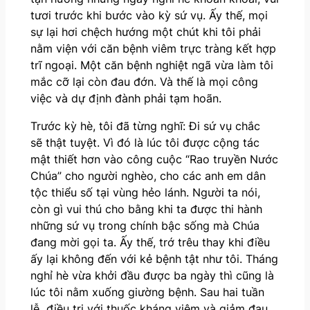
tươi trước khi bước vào kỳ sứ vụ. Ấy thế, mọi
sự lại hơi chệch hướng một chút khi tôi phải
nằm viện với căn bệnh viêm trực tràng kết hợp
trĩ ngoại. Một căn bệnh nghiệt ngã vừa làm tôi
mắc cỡ lại còn đau đớn. Và thế là mọi công
việc và dự định đành phải tạm hoãn.
Trước kỳ hè, tôi đã từng nghĩ: Đi sứ vụ chắc
sẽ thật tuyệt. Vì đó là lúc tôi được cộng tác
mật thiết hơn vào công cuộc “Rao truyền Nước
Chúa” cho người nghèo, cho các anh em dân
tộc thiểu số tại vùng hẻo lánh. Người ta nói,
còn gì vui thú cho bằng khi ta được thi hành
những sứ vụ trong chính bậc sống mà Chúa
đang mời gọi ta. Ấy thế, trớ trêu thay khi điều
ấy lại không đến với kẻ bệnh tật như tôi. Tháng
nghỉ hè vừa khởi đầu được ba ngày thì cũng là
lúc tôi nằm xuống giường bệnh. Sau hai tuần
lễ điều trị với thuốc kháng viêm và giảm đau,