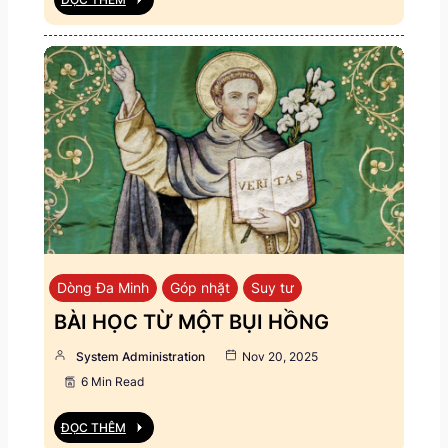
Dòng Đa Minh
Góp nhặt
Suy tư
BÀI HỌC TỪ MỘT BỤI HỒNG
System Administration
Nov 20, 2025
6 Min Read
ĐỌC THÊM