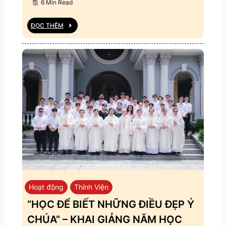
6 Min Read
ĐỌC THÊM
Hoạt động
Thỉnh Viện
“HỌC ĐỂ BIẾT NHỮNG ĐIỀU ĐẸP Ý
CHÚA” – KHAI GIẢNG NĂM HỌC