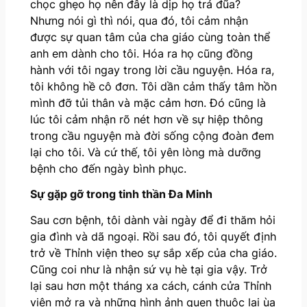
chọc ghẹo họ nên đây là dịp họ trả đũa?
Nhưng nói gì thì nói, qua đó, tôi cảm nhận
được sự quan tâm của cha giáo cùng toàn thể
anh em dành cho tôi. Hóa ra họ cũng đồng
hành với tôi ngay trong lời cầu nguyện. Hóa ra,
tôi không hề cô đơn. Tôi dần cảm thấy tâm hồn
mình đỡ tủi thân và mặc cảm hơn. Đó cũng là
lúc tôi cảm nhận rõ nét hơn về sự hiệp thông
trong cầu nguyện mà đời sống cộng đoàn đem
lại cho tôi. Và cứ thế, tôi yên lòng mà dưỡng
bệnh cho đến ngày bình phục.
Sự gặp gỡ trong tinh thần Đa Minh
Sau cơn bệnh, tôi dành vài ngày để đi thăm hỏi
gia đình và dã ngoại. Rồi sau đó, tôi quyết định
trở về Thỉnh viện theo sự sắp xếp của cha giáo.
Cũng coi như là nhận sứ vụ hè tại gia vậy. Trở
lại sau hơn một tháng xa cách, cánh cửa Thỉnh
viện mở ra và những hình ảnh quen thuộc lại ùa