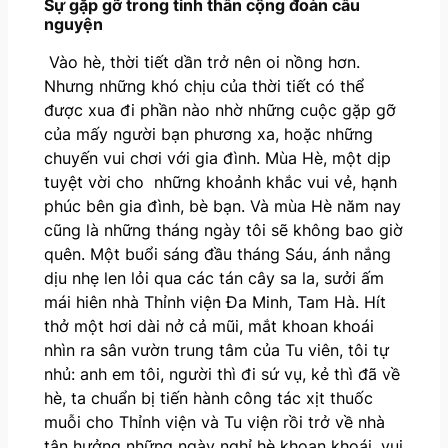
Sự gặp gỡ trong tinh thần cộng đoàn cầu
nguyện
Vào hè, thời tiết dần trở nên oi nồng hơn.
Nhưng những khó chịu của thời tiết có thể
được xua đi phần nào nhờ những cuộc gặp gỡ
của mấy người bạn phương xa, hoặc những
chuyến vui chơi với gia đình. Mùa Hè, một dịp
tuyệt vời cho những khoảnh khắc vui vẻ, hạnh
phúc bên gia đình, bè bạn. Và mùa Hè năm nay
cũng là những tháng ngày tôi sẽ không bao giờ
quên. Một buổi sáng đầu tháng Sáu, ánh nắng
dịu nhẹ len lỏi qua các tán cây sa la, sưởi ấm
mái hiên nhà Thỉnh viện Đa Minh, Tam Hà. Hít
thở một hơi dài nở cả mũi, mắt khoan khoái
nhìn ra sân vườn trung tâm của Tu viên, tôi tự
nhủ: anh em tôi, người thì đi sứ vụ, kẻ thì đã về
hè, ta chuẩn bị tiến hành công tác xịt thuốc
muỗi cho Thỉnh viện và Tu viện rồi trở về nhà
tận hưởng những ngày nghỉ hè khoan khoái, vui