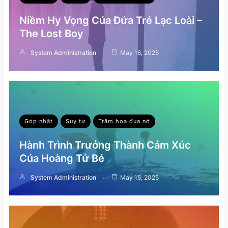
Niềm Hy Vọng Của Đứa Trẻ Lạc Loài –
The Lost Boy
System Administration
May 16, 2025
Góp nhặt
Suy tư
Trăm hoa đua nở
Hành Trình Trưởng Thành Cảm Xúc
Của Hoàng Tử Bé
System Administration
May 15, 2025