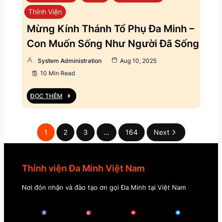
Thỉnh Viện
Mừng Kính Thánh Tổ Phụ Đa Minh –
Con Muốn Sống Như Người Đã Sống
System Administration
Aug 10, 2025
10 Min Read
ĐỌC THÊM
1
2
3
…
164
Next
Thỉnh viện Đa Minh Việt Nam
Nơi đón nhận và đào tạo ơn gọi Đa Minh tại Việt Nam