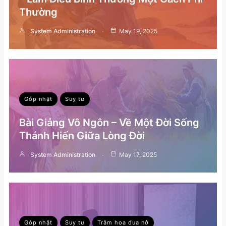
Thường
System Administration
May 19, 2025
Góp nhặt
Suy tư
Bài Giảng Vô Ngôn – Về Một Đời Sống
Thánh Hiến Giữa Lòng Đời
System Administration
May 17, 2025
Góp nhặt
Suy tư
Trăm hoa đua nở