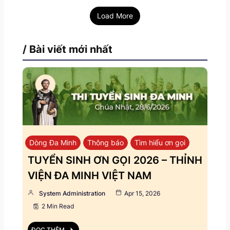
Load More
/ Bài viết mới nhất
Dòng Đa Minh
Thông báo
Tìm hiểu ơn gọi
TUYỂN SINH ƠN GỌI 2026 – THỈNH
VIỆN ĐA MINH VIỆT NAM
System Administration
Apr 15, 2026
2 Min Read
ĐỌC THÊM