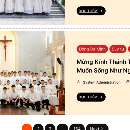
ĐỌC THÊM
Dòng Đa Minh
Suy tư
Mừng Kính Thánh T
Muốn Sống Như Ng
System Administration
ĐỌC THÊM
1
2
3
…
164
Next