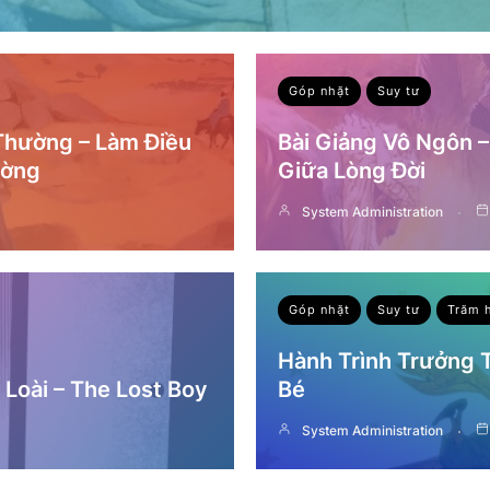
Góp nhặt
Suy tư
 Thường – Làm Điều
Bài Giảng Vô Ngôn 
ường
Giữa Lòng Đời
System Administration
Góp nhặt
Suy tư
Trăm 
Hành Trình Trưởng
Loài – The Lost Boy
Bé
System Administration