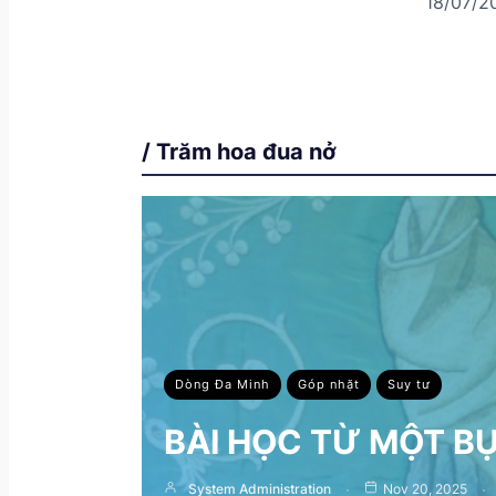
18/07/2
/ Trăm hoa đua nở
Dòng Đa Minh
Góp nhặt
Suy tư
BÀI HỌC TỪ MỘT B
System Administration
Nov 20, 2025