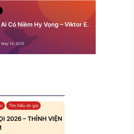
Ai Có Niềm Hy Vọng – Viktor E.
May 14, 2025
áo
Tìm hiểu ơn gọi
I 2026 – THỈNH VIỆN
M