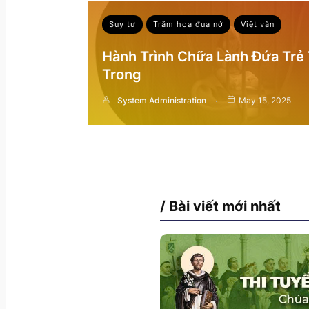
Suy tư
Trăm hoa đua nở
Việt văn
Hành Trình Chữa Lành Đứa Trẻ
Trong
System Administration
May 15, 2025
/ Bài viết mới nhất