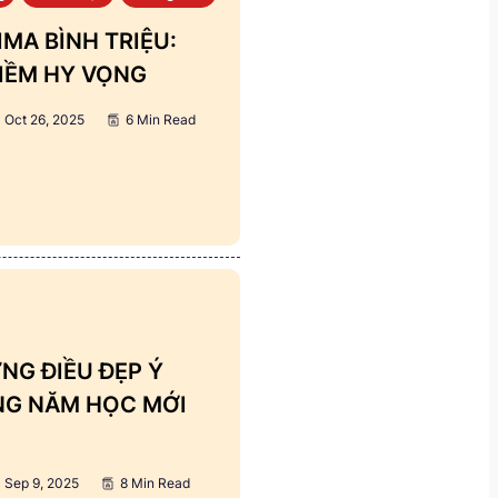
MA BÌNH TRIỆU:
IỀM HY VỌNG
Oct 26, 2025
6 Min Read
NG ĐIỀU ĐẸP Ý
ẢNG NĂM HỌC MỚI
Sep 9, 2025
8 Min Read