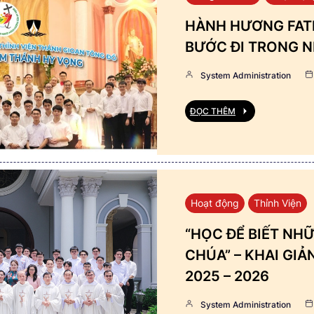
HÀNH HƯƠNG FATI
BƯỚC ĐI TRONG N
System Administration
ĐỌC THÊM
Hoạt động
Thỉnh Viện
“HỌC ĐỂ BIẾT NHỮ
CHÚA” – KHAI GI
2025 – 2026
System Administration