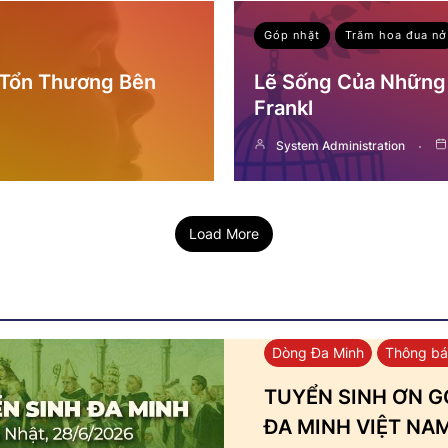
Góp nhặt
Trăm hoa đua nở
 Tổn Thương Bên
Lẽ Sống Của Những 
Frankl
System Administration
Load More
Dòng Đa Minh
Thông b
TUYỂN SINH ƠN GỌ
ĐA MINH VIỆT NA