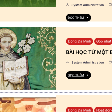
System Administration
ĐỌC THÊM
Dòng Đa Minh
Góp nhặt
BÀI HỌC TỪ MỘT 
System Administration
ĐỌC THÊM
Dòng Đa Minh
Hoạt độn