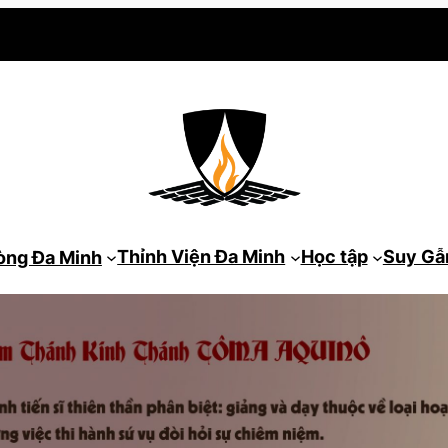
Thỉnh Viện Đa Minh
Học tập
Suy G
òng Đa Minh