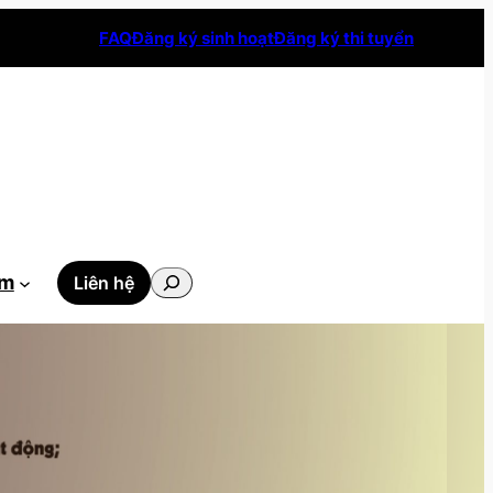
FAQ
Đăng ký sinh hoạt
Đăng ký thi tuyển
Tìm
ẫm
Liên hệ
kiếm