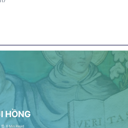
017
ỤI HỒNG
6 Min Read