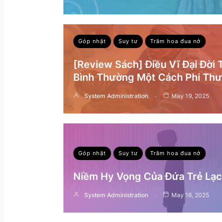
Góp nhặt
Suy tư
Trăm hoa đua nở
[Review Sách] Điều Vĩ Đại Đời
Bình Thường Một Cách Phi Th
System Administration
May 19, 2025
Góp nhặt
Suy tư
Trăm hoa đua nở
Niềm Hy Vọng Của Đứa Trẻ Lạc 
System Administration
May 16, 2025