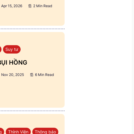
Apr 15, 2026
2 Min Read
Suy tư
BỤI HỒNG
Nov 20, 2025
6 Min Read
g
Thỉnh Viện
Thông báo