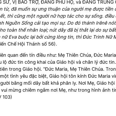
RẠNG SƯ, VỊ BẢO TRỢ, ĐẤNG PHÙ HỘ, và ĐẤNG TRUN
n từ, đã muốn sự ưng thuận của người mẹ được tiền 
t, thì cũng một người nữ hợp tác cho sự sống. điều 
ính Nguồn Sống cải tạo mọi sự. Do đó thánh Irênê nói
 toàn thể nhân loại; nút dây đã bị thắt lại do sự bấ
nữ Eva buộc lại bởi cứng lòng tin, thì Đức Trinh Nữ M
Hiến Chế Hội Thánh số 56).
liên quan đến tín điều như: Mẹ Thiên Chúa, Đức Mar
lộ đức tin công khai của Giáo hội và chân lý đức tin
u tiên trong Giáo hội. “Ðức Maria, Mẹ Thiên Chúa. T
một tình yêu đặc biệt, Giáo hội tôn kính Ðức Maria v
Người bằng mối dây bất khả phân ly. Nơi Mẹ, Giáo hộ
à vui mừng chiêm ngắm nơi Mẹ, như trong hình ảnh ti
V 103)