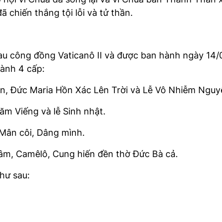
 chiến thắng tội lỗi và tử thần.
au công đồng Vaticanô II và được ban hành ngày 14/0
hành 4 cấp:
in, Đức Maria Hồn Xác Lên Trời và Lễ Vô Nhiễm Nguy
m Viếng và lễ Sinh nhật.
 Mân côi, Dâng mình.
tâm, Camêlô, Cung hiến đền thờ Đức Bà cả.
hư sau: