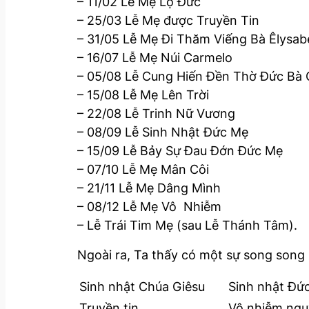
– 11/02 Lễ Mẹ Lộ Đức
– 25/03 Lễ Mẹ được Truyền Tin
– 31/05 Lễ Mẹ Đi Thăm Viếng Bà Êlysab
– 16/07 Lễ Mẹ Núi Carmelo
– 05/08 Lễ Cung Hiến Đền Thờ Đức Bà 
– 15/08 Lễ Mẹ Lên Trời
– 22/08 Lễ Trinh Nữ Vương
– 08/09 Lễ Sinh Nhật Đức Mẹ
– 15/09 Lễ Bảy Sự Đau Đớn Đức Mẹ
– 07/10 Lễ Mẹ Mân Côi
– 21/11 Lễ Mẹ Dâng Mình
– 08/12 Lễ Mẹ Vô Nhiễm
– Lễ Trái Tim Mẹ (sau Lễ Thánh Tâm).
Ngoài ra, Ta thấy có một sự song song 
Sinh nhật Chúa Giêsu
Sinh nhật Đứ
Truyền tin
Vô nhiễm ngu