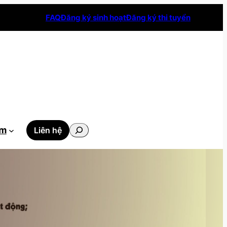
FAQ
Đăng ký sinh hoạt
Đăng ký thi tuyển
Tìm
ẫm
Liên hệ
kiếm