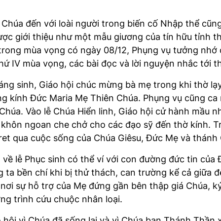
 Chúa đến với loài người trong biến cố Nhập thể cũn
ợc giới thiệu như một mẫu giương của tín hữu tỉnh t
 trong mùa vọng có ngày 08/12, Phụng vụ tưởng nhớ 
hứ IV mùa vọng, các bài đọc và lời nguyện nhắc tới
áng sinh, Giáo hội chúc mừng bà mẹ trong khi thờ lạ
rọng kính Đức Maria Mẹ Thiên Chúa. Phụng vụ cũng ca 
 Chúa. Vào lễ Chúa Hiển linh, Giáo hội cử hành mầu
khôn ngoan che chở cho các đạo sỹ đến thờ kính. Tro
ret qua cuộc sống của Chúa Giêsu, Đức Mẹ và thánh 
về lễ Phục sinh có thể ví với con đường đức tin của 
a bền chí khi bị thử thách, can trường kể cả giữa đ
 nơi sự hỗ trợ của Mẹ đứng gần bên thập giá Chúa, 
ng trình cứu chuộc nhân loại.
 hội vì Chúa đã sống lại và vì Chúa ban Thánh Thần 