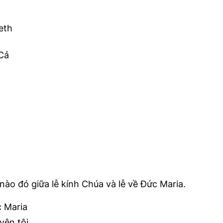
eth
Cả
nào đó giữa lễ kính Chúa và lễ về Đức Maria.
c Maria
yên tội