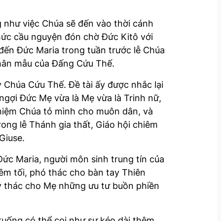
g như việc Chúa sẽ đến vào thời cánh
hức cầu nguyện đón chờ Đức Kitô với
đến Đức Maria trong tuần trước lễ Chúa
 thân mẫu của Đấng Cứu Thế.
y Chúa Cứu Thế. Đề tài ấy được nhắc lại
ngợi Đức Mẹ vừa là Mẹ vừa là Trinh nữ,
 nhiệm Chúa tỏ mình cho muôn dân, và
ng lễ Thánh gia thất, Giáo hội chiêm
Giuse.
Đức Maria, người môn sinh trung tín của
êm tối, phó thác cho bàn tay Thiên
ký thác cho Mẹ những ưu tư buồn phiền
xuống có thể coi như sự kéo dài thêm