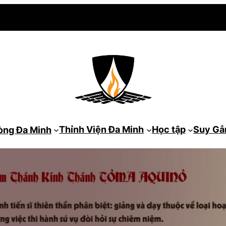
Thỉnh Viện Đa Minh
Học tập
Suy G
òng Đa Minh