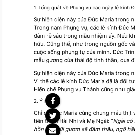
1. Tổng quát về Phụng vụ các ngày lễ kính 
Sự hiện diện này của Đức Maria trong n
Trong năm Phụng vụ, các lễ kính Đức M
đâm rễ sâu trong mầu nhiệm ấy. Nếu kh
hữu. Cũng thế, như trong nguồn gốc và 
cuộc sống phụng tự của mình. Đức Trinh
mẫu gương của thái độ tinh thần, qua 
Sự hiện diện này của Đức Maria trong n
Vì thế các lễ kính Đức Maria đã là đối t
Hiến chế Phụng vụ Thánh cũng như giáo 
2. Ý nghĩa
Chỉ có Đức Maria cùng chung máu thịt v
tiên tri về Hài Nhi và Mẹ Ngài: “
Ngài có 
hồn bà, mũi gươm sẽ đâm thâu, ngõ hầu