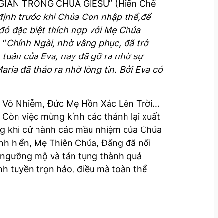
G GIAN TRONG CHÚA GIÊSU” (Hiến Chế
định trước khi Chúa Con nhập thể,để
đó đặc biệt thích hợp với Mẹ Chúa
: “
Chính Ngài, nhờ vâng phục, đã trở
t tuân của Eva, nay đã gỡ ra nhờ sự
aria đã tháo ra nhờ lòng tin. Bởi Eva có
ia Vô Nhiễm, Đức Mẹ Hồn Xác Lên Trời…
. Còn việc mừng kính các thánh lại xuất
rong khi cử hành các mầu nhiệm của Chúa
inh hiển, Mẹ Thiên Chúa, Ðấng đã nối
i ngưỡng mộ và tán tụng thành quả
nh tuyền trọn hảo, điều mà toàn thể