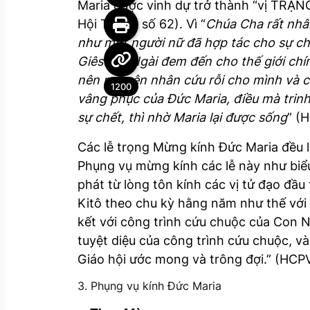
Maria được vinh dự trở thành “vị T
Hội Thánh số 62). Vì “
Chúa Cha rất nhâ
như một người nữ đã hợp tác cho sự chế
Giêsu, vì Ngài đem đến cho thế giới ch
nên nguyên nhân cứu rỗi cho mình và cho
1200
vâng phục của Đức Maria, điều mà trinh 
sự chết, thì nhờ Maria lại được sống
” (
Các lễ trọng Mừng kính Đức Maria đều 
Phụng vụ mừng kính các lễ này như biểu 
phát từ lòng tôn kính các vị tử đạo đầ
Kitô theo chu kỳ hằng năm như thế với 
kết với công trình cứu chuộc của Con 
tuyệt diệu của công trình cứu chuộc, v
Giáo hội ước mong và trông đợi.” (HCP
3. Phụng vụ kính Đức Maria