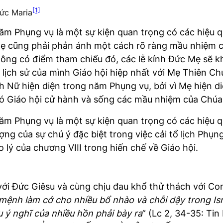
[1]
Đức Maria
ăm Phụng vụ là một sự kiện quan trọng có các hiệu qủ
ẹ cũng phải phản ánh một cách rõ ràng mầu nhiệm củ
ông có điểm tham chiếu đó, các lễ kính Đức Mẹ sẽ k
lịch sử của mình Giáo hội hiệp nhất với Mẹ Thiên Ch
 Nữ hiện diện trong năm Phụng vụ, bởi vì Mẹ hiện di
đó Giáo hội cử hành và sống các mầu nhiệm của Chúa
ăm Phụng vụ là một sự kiện quan trọng có các hiệu qu
ượng của sự chú ý đặc biệt trong việc cải tổ lịch Phụn
lý của chương VIII trong hiến chế về Giáo hội.
ới Đức Giêsu và cùng chịu đau khổ thử thách với Co
mệnh làm cớ cho nhiều bổ nhào và chỗi dậy trong Isra
 ý nghĩ của nhiều hồn phải bày ra
” (Lc 2, 34-35: Ti