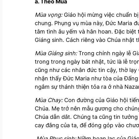
a. Theo Mùa
Mùa vọng:
Giáo hội mừng việc chuẩn bị
chung. Phụng vụ mùa này, Đức Maria đư
tâm tình âu yếm và hân hoan. Đặc biệt
Giáng sinh. Cách riêng vào Chúa nhật t
Mùa Giáng sinh:
Trong chính ngày lễ Gi
trong trong ngày bát nhật, tức là lễ t
cũng như các nhân đức tin cậy, thờ lạy
nhận thấy Đức Maria như tòa của Đấng 
ngắm sự thánh thiện tỏa ra ở nhà Naza
Mùa Chay:
Con đường của Giáo hội tiến 
Chúa. Mẹ trở nên mẫu gương cho chúng t
Chúa dẫn dắt. Chúng ta cũng tin tưởng
cay đắng của ta, để đóng góp vào chươ
Mùa Phục sinh:
Niềm hoan lạc của Giáo