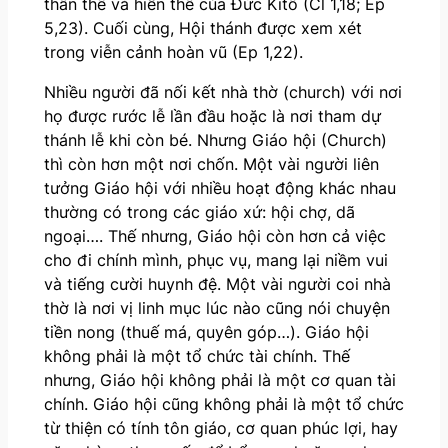
thân thể và hiền thê của Đức Kitô (Cl 1,18; Ep
5,23). Cuối cùng, Hội thánh được xem xét
trong viễn cảnh hoàn vũ (Ep 1,22).
Nhiều người đã nối kết nhà thờ (church) với nơi
họ được rước lễ lần đầu hoặc là nơi tham dự
thánh lễ khi còn bé. Nhưng Giáo hội (Church)
thì còn hơn một nơi chốn. Một vài người liên
tưởng Giáo hội với nhiều hoạt động khác nhau
thường có trong các giáo xứ: hội chợ, dã
ngoại…. Thế nhưng, Giáo hội còn hơn cả việc
cho đi chính mình, phục vụ, mang lại niềm vui
và tiếng cười huynh đệ. Một vài người coi nhà
thờ là nơi vị linh mục lúc nào cũng nói chuyện
tiền nong (thuế má, quyên góp…). Giáo hội
không phải là một tổ chức tài chính. Thế
nhưng, Giáo hội không phải là một cơ quan tài
chính. Giáo hội cũng không phải là một tổ chức
từ thiện có tính tôn giáo, cơ quan phúc lợi, hay