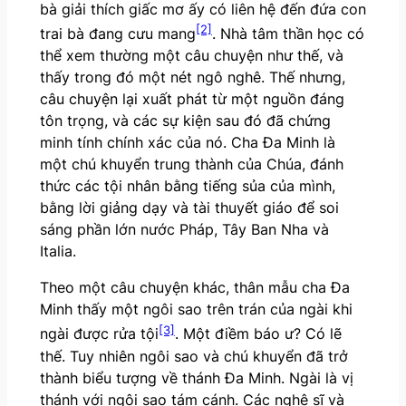
bà giải thích giấc mơ ấy có liên hệ đến đứa con
[2]
trai bà đang cưu mang
. Nhà tâm thần học có
thể xem thường một câu chuyện như thế, và
thấy trong đó một nét ngô nghê. Thế nhưng,
câu chuyện lại xuất phát từ một nguồn đáng
tôn trọng, và các sự kiện sau đó đã chứng
minh tính chính xác của nó. Cha Đa Minh là
một chú khuyển trung thành của Chúa, đánh
thức các tội nhân bằng tiếng sủa của mình,
bằng lời giảng dạy và tài thuyết giáo để soi
sáng phần lớn nước Pháp, Tây Ban Nha và
Italia.
Theo một câu chuyện khác, thân mẫu cha Đa
Minh thấy một ngôi sao trên trán của ngài khi
[3]
ngài được rửa tội
. Một điềm báo ư? Có lẽ
thế. Tuy nhiên ngôi sao và chú khuyển đã trở
thành biểu tượng về thánh Đa Minh. Ngài là vị
thánh với ngôi sao tám cánh. Các nghệ sĩ và