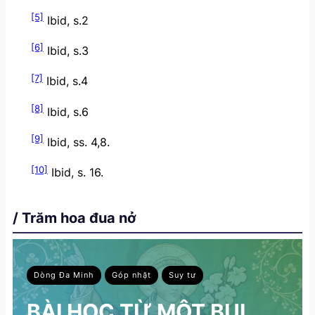
[5]
Ibid, s.2
[6]
Ibid, s.3
[7]
Ibid, s.4
[8]
Ibid, s.6
[9]
Ibid, ss. 4,8.
[10]
Ibid, s. 16.
/ Trăm hoa đua nở
Dòng Đa Minh
Góp nhặt
Suy tư
BÀI HỌC TỪ MỘT BỤI