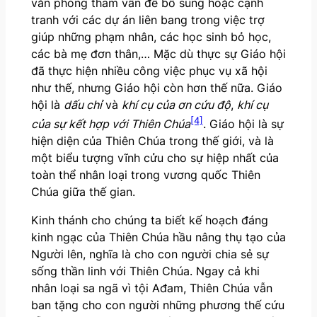
văn phòng tham vấn để bổ sung hoặc cạnh
tranh với các dự án liên bang trong việc trợ
giúp những phạm nhân, các học sinh bỏ học,
các bà mẹ đơn thân,… Mặc dù thực sự Giáo hội
đã thực hiện nhiều công việc phục vụ xã hội
như thế, nhưng Giáo hội còn hơn thế nữa. Giáo
hội là
dấu chỉ
và
khí cụ của ơn cứu độ
,
khí cụ
[4]
của sự kết hợp với Thiên Chúa
. Giáo hội là sự
hiện diện của Thiên Chúa trong thế giới, và là
một biểu tượng vĩnh cửu cho sự hiệp nhất của
toàn thể nhân loại trong vương quốc Thiên
Chúa giữa thế gian.
Kinh thánh cho chúng ta biết kế hoạch đáng
kinh ngạc của Thiên Chúa hầu nâng thụ tạo của
Người lên, nghĩa là cho con người chia sẻ sự
sống thần linh với Thiên Chúa. Ngay cả khi
nhân loại sa ngã vì tội Ađam, Thiên Chúa vẫn
ban tặng cho con người những phương thế cứu