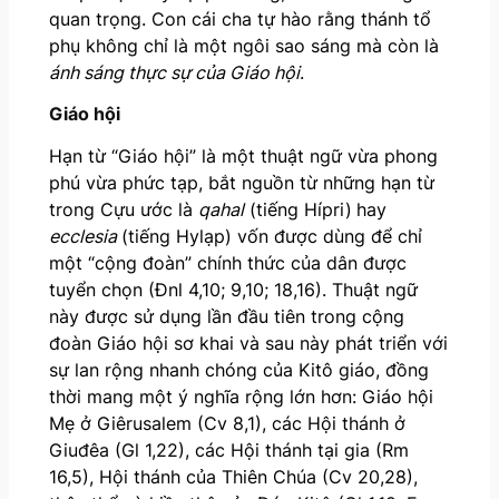
quan trọng. Con cái cha tự hào rằng thánh tổ
phụ không chỉ là một ngôi sao sáng mà còn là
ánh sáng thực sự của Giáo hội
.
Giáo hội
Hạn từ “Giáo hội” là một thuật ngữ vừa phong
phú vừa phức tạp, bắt nguồn từ những hạn từ
trong Cựu ước là
qahal
(tiếng Hípri)
hay
ecclesia
(tiếng Hylạp) vốn được dùng để chỉ
một “cộng đoàn” chính thức của dân được
tuyển chọn (Đnl 4,10; 9,10; 18,16). Thuật ngữ
này được sử dụng lần đầu tiên trong cộng
đoàn Giáo hội sơ khai và sau này phát triển với
sự lan rộng nhanh chóng của Kitô giáo, đồng
thời mang một ý nghĩa rộng lớn hơn: Giáo hội
Mẹ ở Giêrusalem (Cv 8,1), các Hội thánh ở
Giuđêa (Gl 1,22), các Hội thánh tại gia (Rm
16,5), Hội thánh của Thiên Chúa (Cv 20,28),