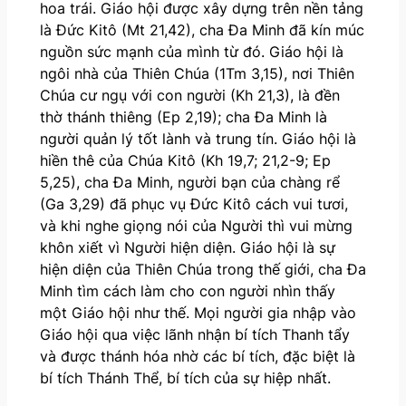
hoa trái. Giáo hội được xây dựng trên nền tảng
là Đức Kitô (Mt 21,42), cha Đa Minh đã kín múc
nguồn sức mạnh của mình từ đó. Giáo hội là
ngôi nhà của Thiên Chúa (1Tm 3,15), nơi Thiên
Chúa cư ngụ với con người (Kh 21,3), là đền
thờ thánh thiêng (Ep 2,19); cha Đa Minh là
người quản lý tốt lành và trung tín. Giáo hội là
hiền thê của Chúa Kitô (Kh 19,7; 21,2-9; Ep
5,25), cha Đa Minh, người bạn của chàng rể
(Ga 3,29) đã phục vụ Đức Kitô cách vui tươi,
và khi nghe giọng nói của Người thì vui mừng
khôn xiết vì Người hiện diện. Giáo hội là sự
hiện diện của Thiên Chúa trong thế giới, cha Đa
Minh tìm cách làm cho con người nhìn thấy
một Giáo hội như thế. Mọi người gia nhập vào
Giáo hội qua việc lãnh nhận bí tích Thanh tẩy
và được thánh hóa nhờ các bí tích, đặc biệt là
bí tích Thánh Thể, bí tích của sự hiệp nhất.