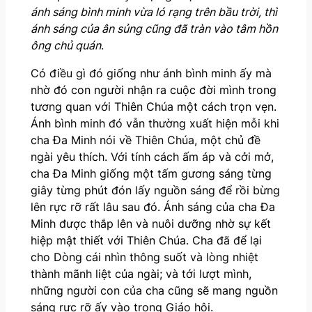
ánh sáng bình minh vừa ló rạng trên bầu trời, thì
ánh sáng của ân sủng cũng đã tràn vào tâm hồn
ông chủ quán
.
Có điều gì đó giống như ánh bình minh ấy mà
nhờ đó con người nhận ra cuộc đời mình trong
tương quan với Thiên Chúa một cách trọn vẹn.
Ánh bình minh đó vẫn thường xuất hiện mỗi khi
cha Đa Minh nói về Thiên Chúa, một chủ đề
ngài yêu thích. Với tính cách ấm áp và cởi mở,
cha Đa Minh giống một tấm gương sáng từng
giây từng phút đón lấy nguồn sáng để rồi bừng
lên rực rỡ rất lâu sau đó. Ánh sáng của cha Đa
Minh được thắp lên và nuôi dưỡng nhờ sự kết
hiệp mật thiết với Thiên Chúa. Cha đã để lại
cho Dòng cái nhìn thông suốt và lòng nhiệt
thành mãnh liệt của ngài; và tới lượt mình,
những người con của cha cũng sẽ mang nguồn
sáng rực rỡ ấy vào trong Giáo hội.