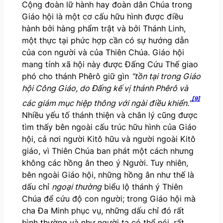
Cộng đoàn lữ hành hay đoàn dân Chúa trong
Giáo hội là một cơ cấu hữu hình được điều
hành bởi hàng phẩm trật và bởi Thánh Linh,
một thực tại phức hợp cần có sự hướng dẫn
của con người và của Thiên Chúa. Giáo hội
mang tính xã hội này được Đấng Cứu Thế giao
phó cho thánh Phêrô giữ gìn
“tồn tại trong Giáo
hội Công Giáo, do
Ðấng kế vị thánh Phêrô và
[9]
các giám mục hiệp thông với ngài điều khiển.”
Nhiều yếu tố thánh thiện và chân lý cũng được
tìm thấy bên ngoài cấu trúc hữu hình của Giáo
hội, cả nơi người Kitô hữu và người ngoài Kitô
giáo, vì Thiên Chúa ban phát một cách nhưng
không các hồng ân theo ý Người. Tuy nhiên,
bên ngoài Giáo hội, những hồng ân như thế là
dấu chỉ
ngoại thường
biểu lộ thánh ý Thiên
Chúa để cứu độ con người; trong Giáo hội mà
cha Đa Minh phục vụ, những dấu chỉ đó rất
bình thường và như người ta có thể nói, rất