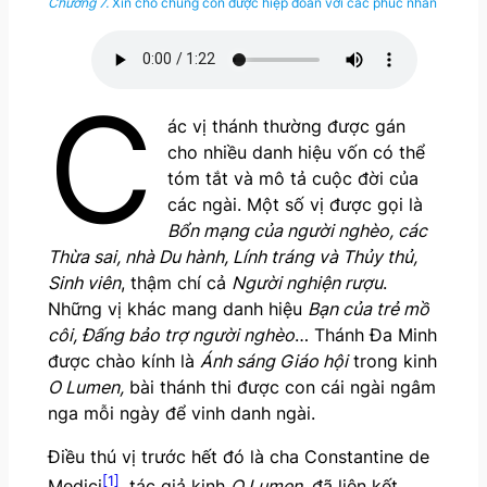
Chương 7.
Xin cho chúng con được hiệp đoàn với các phúc nhân
C
ác vị thánh thường được gán
cho nhiều danh hiệu vốn có thể
tóm tắt và mô tả cuộc đời của
các ngài. Một số vị được gọi là
Bổn mạng của người nghèo, các
Thừa sai, nhà Du hành, Lính tráng và Thủy thủ,
Sinh viên
, thậm chí cả
Người nghiện rượu
.
Những vị khác mang danh hiệu
Bạn của trẻ mồ
côi, Đấng bảo trợ người nghèo
… Thánh Đa Minh
được chào kính là
Ánh sáng Giáo hội
trong kinh
O Lumen,
bài thánh thi được con cái ngài ngâm
nga mỗi ngày để vinh danh ngài.
Điều thú vị trước hết đó là cha Constantine de
[1]
Medici
, tác giả kinh
O Lumen
, đã liên kết