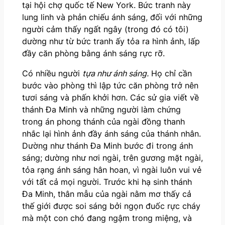
tại hội chợ quốc tế New York. Bức tranh này
lung linh và phản chiếu ánh sáng, đối với những
người cảm thấy ngất ngây (trong đó có tôi)
dường như từ bức tranh ấy tỏa ra hình ảnh, lấp
đầy căn phòng bằng ánh sáng rực rỡ.
Có nhiều người
tựa như ánh sáng.
Họ chỉ cần
bước vào phòng thì lập tức căn phòng trở nên
tươi sáng và phấn khởi hơn. Các sử gia viết về
thánh Đa Minh và những người làm chứng
trong án phong thánh của ngài đồng thanh
nhắc lại hình ảnh đầy ánh sáng của thánh nhân.
Dường như thánh Đa Minh bước đi trong ánh
sáng; dường như nơi ngài, trên gương mặt ngài,
tỏa rạng ánh sáng hân hoan, vì ngài luôn vui vẻ
với tất cả mọi người. Trước khi hạ sinh thánh
Đa Minh, thân mẫu của ngài nằm mơ thấy cả
thế giới được soi sáng bởi ngọn đuốc rực cháy
mà một con chó đang ngậm trong miệng, và