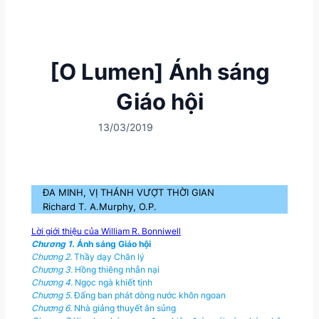
[O Lumen] Ánh sáng
Giáo hội
13/03/2019
ĐA MINH, VỊ THÁNH VƯỢT THỜI GIAN
Richard T. A.Murphy, O.P.
Lời giới thiệu của William R. Bonniwell
Chương 1.
Ánh sáng Giáo hội
Chương 2.
Thầy dạy Chân lý
Chương 3.
Hồng thiêng nhẫn nại
Chương 4.
Ngọc ngà khiết tịnh
Chương 5.
Đấng ban phát dòng nước khôn ngoan
Chương 6.
Nhà giảng thuyết ân sủng