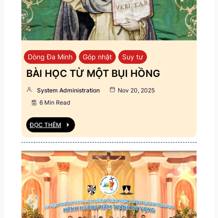
Dòng Đa Minh
Góp nhặt
Suy tư
BÀI HỌC TỪ MỘT BỤI HỒNG
System Administration
Nov 20, 2025
6 Min Read
ĐỌC THÊM