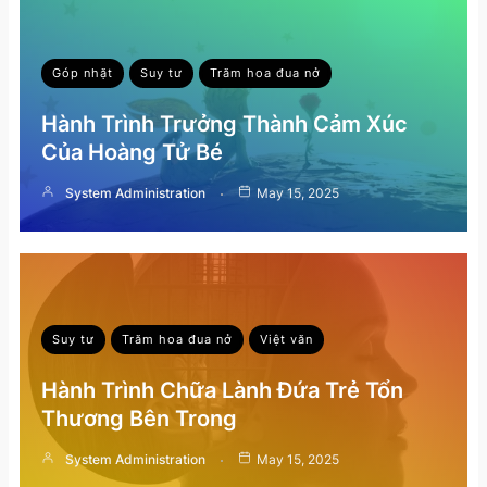
Góp nhặt
Suy tư
Trăm hoa đua nở
Hành Trình Trưởng Thành Cảm Xúc
Của Hoàng Tử Bé
System Administration
May 15, 2025
Suy tư
Trăm hoa đua nở
Việt văn
Hành Trình Chữa Lành Đứa Trẻ Tổn
Thương Bên Trong
System Administration
May 15, 2025