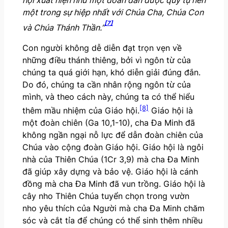
hội xuất hiện như một đoàn dân được quy tụ nên
một trong sự hiệp nhất với Chúa Cha, Chúa Con
[7]
và Chúa Thánh Thần.”
Con người không dễ diễn đạt trọn vẹn về
những điều thánh thiêng, bởi vì ngôn từ của
chúng ta quá giới hạn, khó diễn giải đúng đắn.
Do đó, chúng ta cần nhân rộng ngôn từ của
mình, và theo cách này, chúng ta có thể hiểu
[8]
thêm mầu nhiệm của Giáo hội.
Giáo hội là
một đoàn chiên (Ga 10,1-10), cha Đa Minh đã
không ngần ngại nỗ lực để dẫn đoàn chiên của
Chúa vào cộng đoàn Giáo hội. Giáo hội là ngôi
nhà của Thiên Chúa (1Cr 3,9) mà cha Đa Minh
đã giúp xây dựng và bảo vệ. Giáo hội là cánh
đồng mà cha Đa Minh đã vun trồng. Giáo hội là
cây nho Thiên Chúa tuyển chọn trong vườn
nho yêu thích của Người mà cha Đa Minh chăm
sóc và cắt tỉa để chúng có thể sinh thêm nhiều