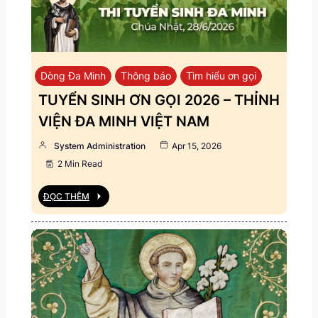
Dòng Đa Minh
Thông báo
Tìm hiểu ơn gọi
TUYỂN SINH ƠN GỌI 2026 – THỈNH
VIỆN ĐA MINH VIỆT NAM
System Administration
Apr 15, 2026
2 Min Read
ĐỌC THÊM