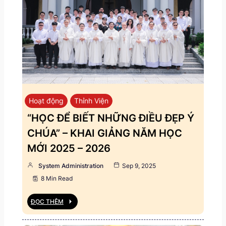
Hoạt động
Thỉnh Viện
“HỌC ĐỂ BIẾT NHỮNG ĐIỀU ĐẸP Ý
CHÚA” – KHAI GIẢNG NĂM HỌC
MỚI 2025 – 2026
System Administration
Sep 9, 2025
8 Min Read
ĐỌC THÊM