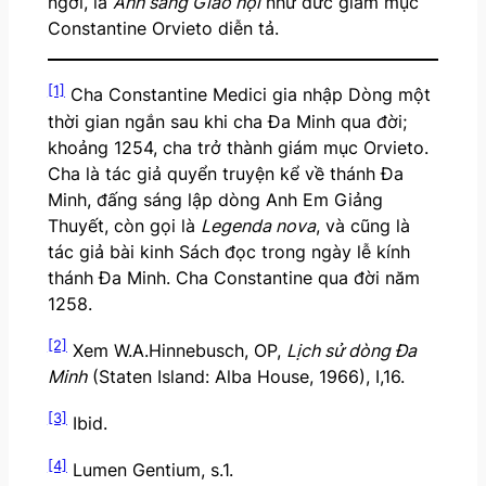
ngời, là
Ánh sáng Giáo hội
như đức giám mục
Constantine Orvieto diễn tả.
[1]
Cha Constantine Medici gia nhập Dòng một
thời gian ngắn sau khi cha Đa Minh qua đời;
khoảng 1254, cha trở thành giám mục Orvieto.
Cha là tác giả quyển truyện kể về thánh Đa
Minh, đấng sáng lập dòng Anh Em Giảng
Thuyết, còn gọi là
Legenda nova
, và cũng là
tác giả bài kinh Sách đọc trong ngày lễ kính
thánh Đa Minh. Cha Constantine qua đời năm
1258.
[2]
Xem W.A.Hinnebusch, OP,
Lịch sử dòng Đa
Minh
(Staten Island: Alba House, 1966), I,16.
[3]
Ibid.
[4]
Lumen Gentium, s.1.