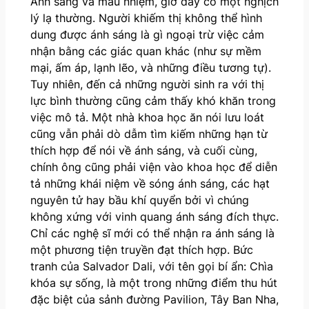
Ánh sáng và mầu nhiệm, giờ đây có một nghịch
lý lạ thường. Người khiếm thị không thể hình
dung được ánh sáng là gì ngoại trừ việc cảm
nhận bằng các giác quan khác (như sự mềm
mại, ấm áp, lạnh lẽo, và những điều tương tự).
Tuy nhiên, đến cả những người sinh ra với thị
lực bình thường cũng cảm thấy khó khăn trong
việc mô tả. Một nhà khoa học ăn nói lưu loát
cũng vẫn phải dò dẫm tìm kiếm những hạn từ
thích hợp để nói về ánh sáng, và cuối cùng,
chính ông cũng phải viện vào khoa học để diễn
tả những khái niệm về sóng ánh sáng, các hạt
nguyên tử hay bầu khí quyển bởi vì chúng
không xứng với vinh quang ánh sáng đích thực.
Chỉ các nghệ sĩ mới có thể nhận ra ánh sáng là
một phương tiện truyền đạt thích hợp. Bức
tranh của Salvador Dali, với tên gọi bí ẩn: Chìa
khóa sự sống, là một trong những điểm thu hút
đặc biệt của sảnh đường Pavilion, Tây Ban Nha,