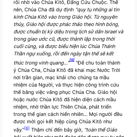
rỗi nhờ vào Chúa Kitô, Đấng Cứu Chuộc. Thế
nên, Chúa Cha đã dự định
“quy tụ những ai tin
kính Chúa Kitô vào trong Giáo hội. Từ nguyên
thủy, Giáo hội được phác thảo theo hình bóng,
được chuẩn bị kỳ diệu trong lịch sử dân Israel và
trong giao ước cũ, được thành lập trong thời
cuối cùng, và được biểu hiện lúc Chúa Thánh
Thần ngự xuống, rồi đến ngày tận thế sẽ kết
[5]
thúc trong vinh quang…”
“Để chu toàn thánh
ý Chúa Cha, Chúa Kitô đã khai mạc Nước Trời
nơi trần gian, mạc khải cho chúng ta mầu
nhiệm của Người, và thực hiện công trình cứu
thế bằng việc vâng phục Chúa Cha. Giáo hội
hoặc nước Chúa Kitô đã hiện diện cách mầu
nhiệm, nhờ thần lực Thiên Chúa, phát triển
trong thế gian cách hiển nhiên… Mọi người đều
được mời gọi kết hiệp cùng Chúa Kitô như
[6]
vậy.”
Thậm chí đến bây giờ,
“toàn thể Giáo