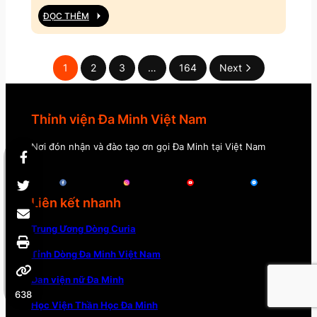
ĐỌC THÊM
1
2
3
…
164
Next
Thỉnh viện Đa Minh Việt Nam
Nơi đón nhận và đào tạo ơn gọi Đa Minh tại Việt Nam
Liên kết nhanh
Trung Ương Dòng Curia
Tỉnh Dòng Đa Minh Việt Nam
Đan viện nữ Đa Minh
638
Học Viện Thần Học Đa Minh