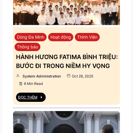
Dòng Đa Minh
Hoạt động
Thỉnh Viện
Thông báo
HÀNH HƯƠNG FATIMA BÌNH TRIỆU:
BƯỚC ĐI TRONG NIỀM HY VỌNG
System Administration
Oct 26, 2025
6 Min Read
ĐỌC THÊM