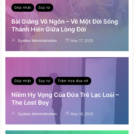
Góp nhặt
Suy tư
Bài Giảng Vô Ngôn – Về Một Đời Sống
Thánh Hiến Giữa Lòng Đời
System Administration
May 17, 2025
Góp nhặt
Suy tư
Trăm hoa đua nở
Niềm Hy Vọng Của Đứa Trẻ Lạc Loài –
The Lost Boy
System Administration
May 16, 2025