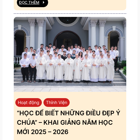
ĐỌC THÊM
Hoạt động
Thỉnh Viện
“HỌC ĐỂ BIẾT NHỮNG ĐIỀU ĐẸP Ý
CHÚA” – KHAI GIẢNG NĂM HỌC
MỚI 2025 – 2026