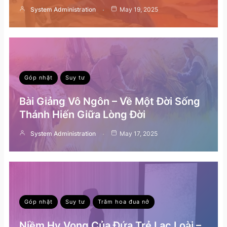
System Administration
May 19, 2025
Góp nhặt
Suy tư
Bài Giảng Vô Ngôn – Về Một Đời Sống
Thánh Hiến Giữa Lòng Đời
System Administration
May 17, 2025
Góp nhặt
Suy tư
Trăm hoa đua nở
Niềm Hy Vọng Của Đứa Trẻ Lạc Loài –