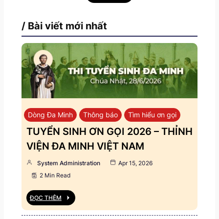
/ Bài viết mới nhất
Dòng Đa Minh
Thông báo
Tìm hiểu ơn gọi
TUYỂN SINH ƠN GỌI 2026 – THỈNH
VIỆN ĐA MINH VIỆT NAM
System Administration
Apr 15, 2026
2 Min Read
ĐỌC THÊM