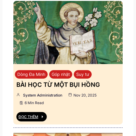
Dòng Đa Minh
Góp nhặt
Suy tư
BÀI HỌC TỪ MỘT BỤI HỒNG
System Administration
Nov 20, 2025
6 Min Read
ĐỌC THÊM