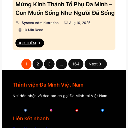
Mừng Kính Thánh Tổ Phụ Đa Minh –
Con Muốn Sống Như Người Đã Sống
System Administration
Aug 10, 2025
10 Min Read
ĐỌC THÊM
1
2
3
…
164
Next
Thỉnh viện Đa Minh Việt Nam
Nơi đón nhận và đào tạo ơn gọi Đa Minh tại Việt Nam
Liên kết nhanh