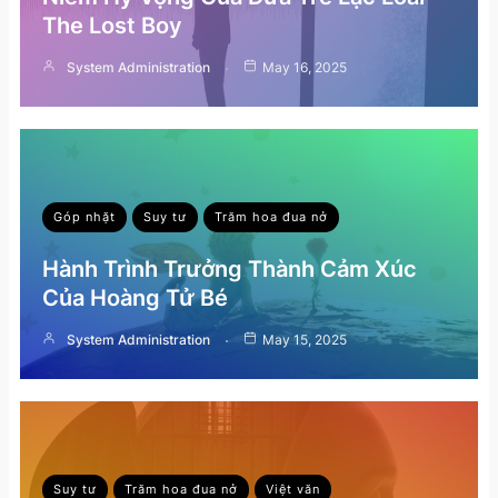
The Lost Boy
System Administration
May 16, 2025
Góp nhặt
Suy tư
Trăm hoa đua nở
Hành Trình Trưởng Thành Cảm Xúc
Của Hoàng Tử Bé
System Administration
May 15, 2025
Suy tư
Trăm hoa đua nở
Việt văn