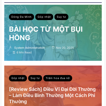
Dòng Đa Minh
Góp nhặt
Suy tư
BÀI HỌC TỪ MỘT BỤI
HỒNG
System Administration
Nov 20, 2025
6 Min Read
Góp nhặt
Suy tư
Trăm hoa đua nở
[Review Sách] Điều Vĩ Đại Đời Thường
– Làm Điều Bình Thường Một Cách Phi
Thường