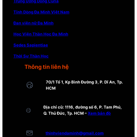
Trung Ương Dòng Curia
Tỉnh Dòng Đa Minh Việt Nam
Đan viện nữ Đa Minh
Học Viện Thần Học Đa Minh
Sedes Sapientiae
Thời Sự Thần Học
Thông tin liên hệ
70/1 Tổ 1, Kp Bình Đường 3, P. Dĩ An, Tp.
HCM
Địa chỉ cũ: 1116, đường số 6, P. Tam Phú,
Q. Thủ Đức, Tp. HCM –
Xem bản đồ
thinhviendaminh@gmail.com