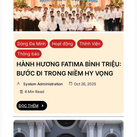
Dòng Đa Minh
Hoạt động
Thỉnh Viện
Thông báo
HÀNH HƯƠNG FATIMA BÌNH TRIỆU:
BƯỚC ĐI TRONG NIỀM HY VỌNG
System Administration
Oct 26, 2025
6 Min Read
ĐỌC THÊM