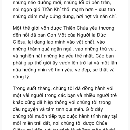
những nẻo đường mới, những lối đi bên trên,
nơi ngọn gió Thần Khí thổi mạnh hơn – xua tan
những đám mây dửng dưng, hời hợt và nản chí.
Một thế giới vốn được Thiên Chúa yêu thương
đến nỗi đã ban Con Một của Người là Đức
Giêsu, lại đang lao mình vào vật chất, vào
những thành quả ngắn ngủi, vào những thú vui,
và nghiền nát những kẻ yếu thế nhất. Các bạn
phải giúp thế giới ấy vươn lên trở lại và một lần
nữa hướng nhìn về tình yêu, vẻ đẹp, sự thật và
công lý.
Trong suốt tháng, chúng tôi đã đồng hành với
một vài người trong các bạn và nhiều người trẻ
khác cũng đã hiệp thông với chúng tôi trong
cầu nguyện và tâm tình quí mến. Giờ đây
chúng tôi muốn tiếp tục cuộc hành trình này tại
mỗi miền trái đất, nơi chúng tôi được Chúa
Giêsu sai đến, với tư cách là những môn đệ thi