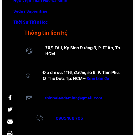
Học Viện Thần Học Đa Minh
Sedes Sapientiae
Thời Sự Thần Học
Thông tin liên hệ
70/1 Tổ 1, Kp Bình Đường 3, P. Dĩ An, Tp.
HCM
Địa chỉ cũ: 1116, đường số 6, P. Tam Phú,
Q. Thủ Đức, Tp. HCM –
Xem bản đồ
thinhviendaminh@gmail.com
0985 188 795