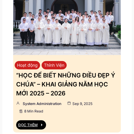
Hoạt động
Thỉnh Viện
“HỌC ĐỂ BIẾT NHỮNG ĐIỀU ĐẸP Ý
CHÚA” – KHAI GIẢNG NĂM HỌC
MỚI 2025 – 2026
System Administration
Sep 9, 2025
8 Min Read
ĐỌC THÊM