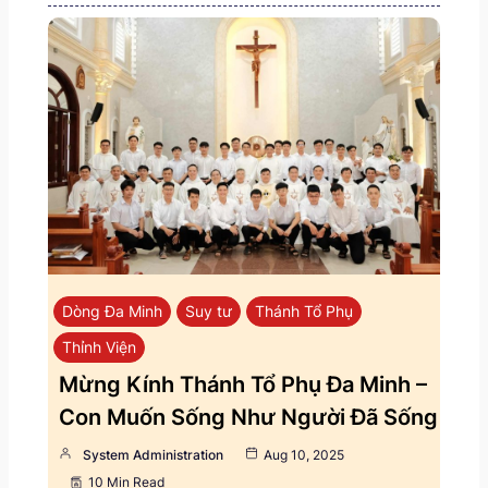
Dòng Đa Minh
Suy tư
Thánh Tổ Phụ
Thỉnh Viện
Mừng Kính Thánh Tổ Phụ Đa Minh –
Con Muốn Sống Như Người Đã Sống
System Administration
Aug 10, 2025
10 Min Read