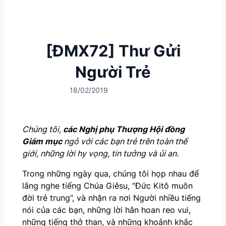
[ĐMX72] Thư Gửi
Người Trẻ
18/02/2019
Chúng tôi,
các Nghị phụ Thượng Hội đồng
Giám mục
ngỏ với các bạn trẻ trên toàn thế
giới, những lời hy vọng, tin tưởng và ủi an.
Trong những ngày qua, chúng tôi họp nhau để
lắng nghe tiếng Chúa Giêsu, “Đức Kitô muôn
đời trẻ trung”, và nhận ra nơi Người nhiều tiếng
nói của các bạn, những lời hân hoan reo vui,
những tiếng thở than, và những khoảnh khắc