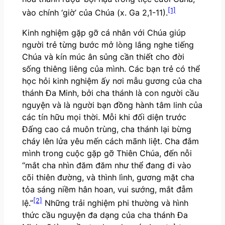
[1]
vào chính ‘giờ’ của Chúa (x. Ga 2,1-11).
Kinh nghiệm gặp gỡ cá nhân với Chúa giúp
người trẻ từng bước mở lòng lắng nghe tiếng
Chúa và kín múc ân sủng cần thiết cho đời
sống thiêng liêng của mình. Các bạn trẻ có thể
học hỏi kinh nghiệm ấy nơi mẫu gương của cha
thánh Đa Minh, bởi cha thánh là con người cầu
nguyện và là người bạn đồng hành tâm linh của
các tín hữu mọi thời. Mỗi khi đối diện trước
Đấng cao cả muôn trùng, cha thánh lại bừng
cháy lên lửa yêu mến cách mãnh liệt. Cha đắm
mình trong cuộc gặp gỡ Thiên Chúa, đến nỗi
“mắt cha nhìn đăm đăm như thể đang đi vào
cõi thiên đường, và thình lình, gương mặt cha
tỏa sáng niềm hân hoan, vui sướng, mắt đẫm
[2]
lệ.”
Những trải nghiệm phi thường và hình
thức cầu nguyện đa dạng của cha thánh Đa