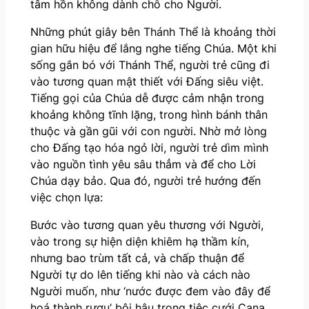
tâm hồn không dành chỗ cho Người.
Những phút giây bên Thánh Thể là khoảng thời
gian hữu hiệu để lắng nghe tiếng Chúa. Một khi
sống gắn bó với Thánh Thể, người trẻ cũng đi
vào tương quan mật thiết với Đấng siêu việt.
Tiếng gọi của Chúa dễ được cảm nhận trong
khoảng không tĩnh lặng, trong hình bánh thân
thuộc và gần gũi với con người. Nhờ mở lòng
cho Đấng tạo hóa ngỏ lời, người trẻ dìm mình
vào nguồn tình yêu sâu thẳm và để cho Lời
Chúa dạy bảo. Qua đó, người trẻ hướng đến
việc chọn lựa:
Bước vào tương quan yêu thương với Người,
vào trong sự hiện diện khiêm hạ thầm kín,
nhưng bao trùm tất cả, và chấp thuận để
Người tự do lên tiếng khi nào và cách nào
Người muốn, như ‘nước được đem vào đây để
hoá thành rượu’ bội hậu trong tiệc cưới Cana,