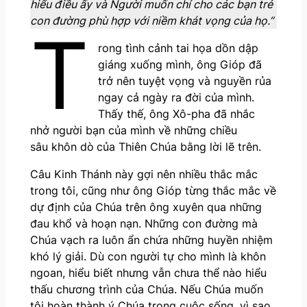
hiểu điều ấy và Người muốn chỉ cho các bạn trẻ
con đường phù hợp với niềm khát vọng của họ.”
T
rong tình cảnh tai họa dồn dập
giáng xuống mình, ông Gióp đã
trở nên tuyệt vọng và nguyền rủa
ngay cả ngày ra đời của mình.
Thấy thế, ông Xô-pha đã nhắc
nhở người bạn của mình về những chiều
sâu khôn dò
của Thiên Chúa bằng lời lẽ trên.
Câu Kinh Thánh này gợi nên nhiều thắc mắc
trong tôi, cũng như ông Gióp từng thắc mắc về
dự định của Chúa trên ông xuyên qua những
đau khổ và hoạn nạn. Những con đường mà
Chúa vạch ra luôn ẩn chứa những huyền nhiệm
khó lý giải. Dù con người tự cho mình là khôn
ngoan, hiểu biết nhưng vẫn chưa thể nào hiểu
thấu chương trình của Chúa. Nếu Chúa muốn
tôi hoàn thành ý Chúa trong cuộc sống, vì sao