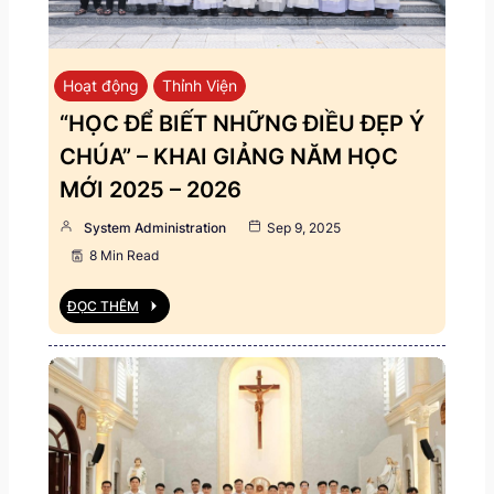
Hoạt động
Thỉnh Viện
“HỌC ĐỂ BIẾT NHỮNG ĐIỀU ĐẸP Ý
CHÚA” – KHAI GIẢNG NĂM HỌC
MỚI 2025 – 2026
System Administration
Sep 9, 2025
8 Min Read
ĐỌC THÊM