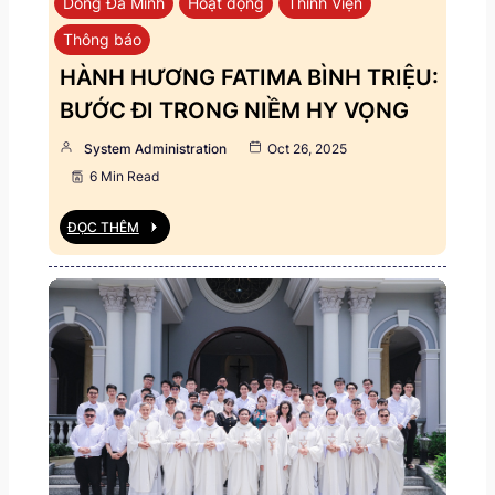
Dòng Đa Minh
Hoạt động
Thỉnh Viện
Thông báo
HÀNH HƯƠNG FATIMA BÌNH TRIỆU:
BƯỚC ĐI TRONG NIỀM HY VỌNG
System Administration
Oct 26, 2025
6 Min Read
ĐỌC THÊM