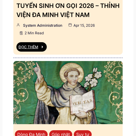
TUYỂN SINH ƠN GỌI 2026 – THỈNH
VIỆN ĐA MINH VIỆT NAM
System Administration
Apr 15, 2026
2 Min Read
ĐỌC THÊM
Dòng Đa Minh
Góp nhặt
Suy tư