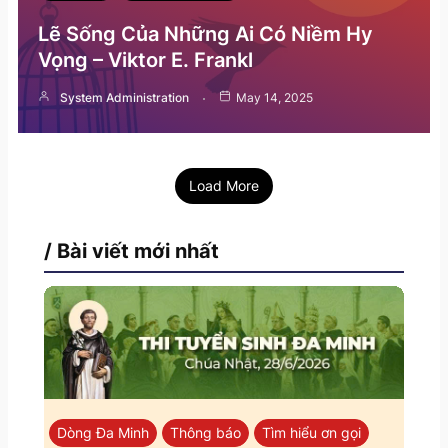
Lẽ Sống Của Những Ai Có Niềm Hy
Vọng – Viktor E. Frankl
System Administration
May 14, 2025
Load More
/ Bài viết mới nhất
Dòng Đa Minh
Thông báo
Tìm hiểu ơn gọi