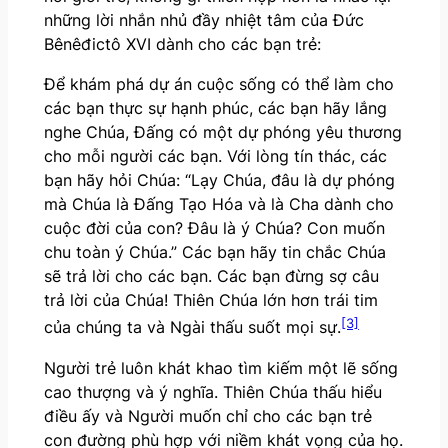
những lời nhắn nhủ đầy nhiệt tâm của Đức
Bênêđictô XVI dành cho các bạn trẻ:
Ðể khám phá dự án cuộc sống có thể làm cho
các bạn thực sự hạnh phúc, các bạn hãy lắng
nghe Chúa, Ðấng có một dự phóng yêu thương
cho mỗi người các bạn. Với lòng tín thác, các
bạn hãy hỏi Chúa: “Lạy Chúa, đâu là dự phóng
mà Chúa là Đấng Tạo Hóa và là Cha dành cho
cuộc đời của con? Đâu là ý Chúa? Con muốn
chu toàn ý Chúa.” Các bạn hãy tin chắc Chúa
sẽ trả lời cho các bạn. Các bạn đừng sợ câu
trả lời của Chúa! Thiên Chúa lớn hơn trái tim
[3]
của chúng ta và Ngài thấu suốt mọi sự.
Người trẻ luôn khát khao tìm kiếm một lẽ sống
cao thượng và ý nghĩa. Thiên Chúa thấu hiểu
điều ấy và Người muốn chỉ cho các bạn trẻ
con đường phù hợp với niềm khát vọng của họ.