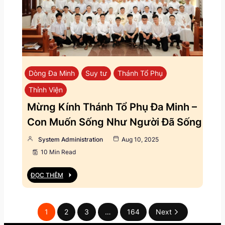
Dòng Đa Minh
Suy tư
Thánh Tổ Phụ
Thỉnh Viện
Mừng Kính Thánh Tổ Phụ Đa Minh –
Con Muốn Sống Như Người Đã Sống
System Administration
Aug 10, 2025
10 Min Read
ĐỌC THÊM
1
2
3
…
164
Next