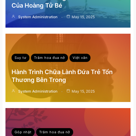
Của Hoàng Tử Bé
System Administration
May 15, 2025
Suy tư
Trăm hoa đua nở
Việt văn
Hành Trình Chữa Lành Đứa Trẻ Tổn
Thương Bên Trong
System Administration
May 15, 2025
Góp nhặt
Trăm hoa đua nở