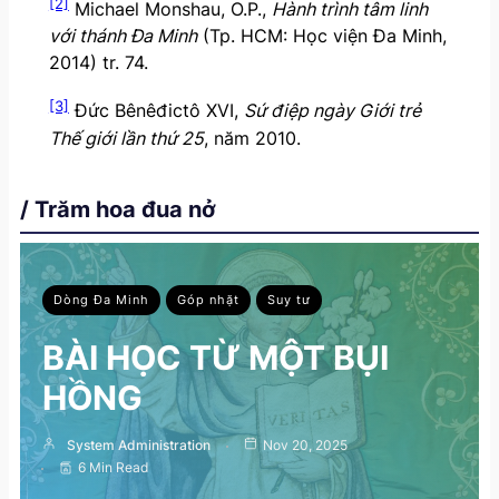
[2]
Michael Monshau, O.P.,
Hành trình tâm linh
với thánh Đa Minh
(Tp. HCM: Học viện Đa Minh,
2014) tr. 74.
[3]
Đức Bênêđictô XVI,
Sứ điệp ngày Giới trẻ
Thế giới lần thứ 25
, năm 2010.
/ Trăm hoa đua nở
Dòng Đa Minh
Góp nhặt
Suy tư
BÀI HỌC TỪ MỘT BỤI
HỒNG
System Administration
Nov 20, 2025
6 Min Read