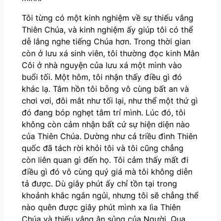
Tôi từng có một kinh nghiệm về sự thiếu vắng
Thiên Chúa, và kinh nghiệm ấy giúp tôi có thể
dễ lắng nghe tiếng Chúa hơn. Trong thời gian
còn ở lưu xá sinh viên, tôi thường đọc kinh Mân
Côi ở nhà nguyện của lưu xá một mình vào
buổi tối. Một hôm, tôi nhận thấy điều gì đó
khác lạ. Tâm hồn tôi bỗng vô cùng bất an và
chơi vơi, đôi mắt như tối lại, như thể một thứ gì
đó đang bóp nghẹt tâm trí mình. Lúc đó, tôi
không còn cảm nhận bất cứ sự hiện diện nào
của Thiên Chúa. Dường như cả triều đình Thiên
quốc đã tách rời khỏi tôi và tôi cũng chẳng
còn liên quan gì đến họ. Tôi cảm thấy mất đi
điều gì đó vô cùng quý giá mà tôi không diễn
tả được. Dù giây phút ấy chỉ tồn tại trong
khoảnh khắc ngắn ngủi, nhưng tôi sẽ chẳng thể
nào quên được giây phút mình xa lìa Thiên
Chúa và thiếu vắng ân sủng của Người. Qua