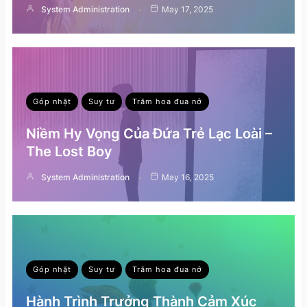
System Administration
May 17, 2025
Góp nhặt
Suy tư
Trăm hoa đua nở
Niềm Hy Vọng Của Đứa Trẻ Lạc Loài –
The Lost Boy
System Administration
May 16, 2025
Góp nhặt
Suy tư
Trăm hoa đua nở
Hành Trình Trưởng Thành Cảm Xúc