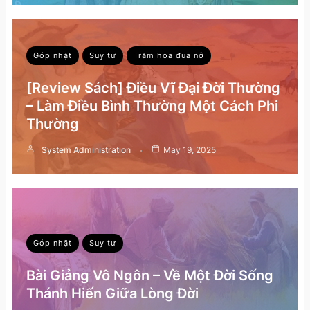
Góp nhặt
Suy tư
Trăm hoa đua nở
[Review Sách] Điều Vĩ Đại Đời Thường
– Làm Điều Bình Thường Một Cách Phi
Thường
System Administration
May 19, 2025
Góp nhặt
Suy tư
Bài Giảng Vô Ngôn – Về Một Đời Sống
Thánh Hiến Giữa Lòng Đời