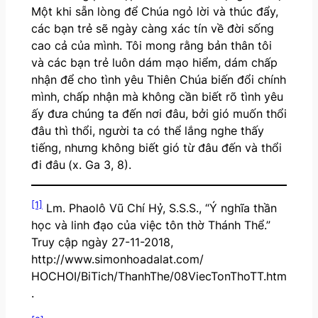
Một khi sẵn lòng để Chúa ngỏ lời và thúc đẩy,
các bạn trẻ sẽ ngày càng xác tín về đời sống
cao cả của mình. Tôi mong rằng bản thân tôi
và các bạn trẻ luôn dám mạo hiểm, dám chấp
nhận để cho tình yêu Thiên Chúa biến đổi chính
mình, chấp nhận mà không cần biết rõ tình yêu
ấy đưa chúng ta đến nơi đâu, bởi gió muốn thổi
đâu thì thổi, người ta có thể lắng nghe thấy
tiếng, nhưng không biết gió từ đâu đến và thổi
đi đâu
(x. Ga 3, 8).
[1]
Lm. Phaolô Vũ Chí Hỷ, S.S.S., “Ý nghĩa thần
học và linh đạo của việc tôn thờ Thánh Thể.”
Truy cập ngày 27-11-2018,
http://www.simonhoadalat.com/
HOCHOI/BiTich/ThanhThe/08ViecTonThoTT.htm
.