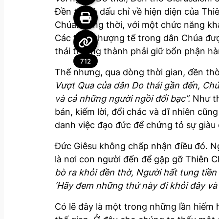
Đền thờ là dấu chỉ về hiện diện của Th
Chúa. Đồng thời, với một chức năng kh
Các thầy thượng tế trong dân Chúa được
thái trưởng thành phải giữ bổn phận h
712
Thế nhưng, qua dòng thời gian, đền thờ
Vượt Qua của dân Do thái gần đến, Chú
và cả những người ngồi đổi bạc”.
Như th
bán, kiếm lời, đổi chác và dĩ nhiên cũn
danh việc đạo đức để chứng tỏ sự giàu 
Đức Giêsu không chấp nhận điều đó. Ngư
là nơi con người đến để gặp gỡ Thiên 
bò ra khỏi đền thờ, Người hất tung tiề
‘Hãy đem những thứ này đi khỏi đây và
Có lẽ đây là một trong những lần hiếm 