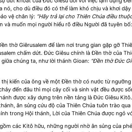
sự dứt khoát của Đức Giêsu đối với việc lạm dụng Đề
ủa nó, cho dù điều đó có thể làm khó chịu và khơi dậy
ảo vệ chân lý:
“Hãy trả lại cho Thiên Chúa điều thuộ
ân và muốn mọi người hiểu rõ điều Người đã tuyên bố
ền thờ Giêrusalem để làm nơi trung gian gặp gỡ Thiê
usalem chấm dứt. Đức Giêsu chính là Đền thờ của Th
giữa chúng ta, như lời thánh Gioan:
“Đền thờ Đức Gi
ả thị kiến của ông về một Đền thờ có nước từ ngưỡng
hảy đến đâu thì mọi cây cối và sinh vật đều được s
 thánh được xây dựng trên nền tảng là Đức Giêsu Kitô
thánh, ân sủng cứu độ của Thiên Chúa tuôn trào qua 
ính trong Hội thánh, Lời của Thiên Chúa được ngỏ vớ
gồm các Kitô hữu, những người nhờ ân sủng của phé