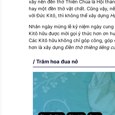
xây nên đền thờ Thiên Chúa là Hội thá
hay một đền thờ vật chất. Cũng vậy, n
với Đức Kitô, thì không thể xây dựng
Hộ
Nhân ngày mừng lễ kỷ niệm ngày cung h
Kitô hữu được mời gọi ý thức hơn ơn h
Các Kitô hữu không chỉ góp công, góp 
hơn là xây dựng
Đền thờ thiêng liêng c
/ Trăm hoa đua nở