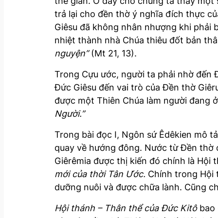
thế gian. Ở đây cho chúng ta thấy một 
trả lại cho đền thờ ý nghĩa đích thực c
Giêsu đã không nhân nhượng khi phải b
nhiệt thành nhà Chúa thiêu đốt bản th
nguyện”
(Mt 21, 13).
Trong Cựu ước, người ta phải nhờ đến Đ
Đức Giêsu đến vai trò của Đền thờ Giêr
được một Thiên Chúa làm người đang ở 
Người.”
Trong bài đọc I, Ngôn sứ Êdêkien mô t
quay về hướng đông. Nước từ Đền thờ c
Giêrêmia được thị kiến đó chính là Hội
mới của thời Tân Ước.
Chính trong Hội 
dưỡng nuôi và được chữa lành. Cũng ch
Hội thánh – Thân thể của Đức Kitô
bao 