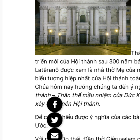
Thá
triển mới của Hội thánh sau 300 năm bá
Latêranô được xem là nhà thờ Mẹ của mọi
biểu tượng hiệp nhất của Hội thánh toà
Chúa hôm nay hướng chúng ta đến ý nghĩ
thánh
–
Thân thể mầu nhiệm của Đức Ki
xây dựng nên Hội thánh.
Để có thể hiểu được ý nghĩa của các bà
Ước.
Với người Do thái, Đền thờ Giêrusalem c