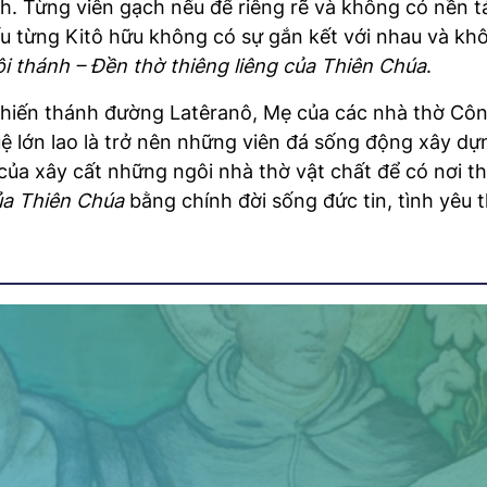
nh. Từng viên gạch nếu để riêng rẽ và không có nền 
ếu từng Kitô hữu không có sự gắn kết với nhau và kh
i thánh – Đền thờ thiêng liêng của Thiên Chúa
.
iến thánh đường Latêranô, Mẹ của các nhà thờ Công 
uệ lớn lao là trở nên những viên đá sống động xây d
của xây cất những ngôi nhà thờ vật chất để có nơi 
ủa Thiên Chúa
bằng chính đời sống đức tin, tình yêu 