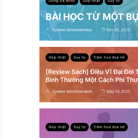
Dòng Đa Minh
Góp nhặt
Suy tư
BÀI HỌC TỪ MỘT B
System Administration
Nov 20, 2025
Góp nhặt
Suy tư
Trăm hoa đua nở
[Review Sách] Điều Vĩ Đại Đời
Bình Thường Một Cách Phi Th
System Administration
May 19, 2025
Góp nhặt
Suy tư
Trăm hoa đua nở