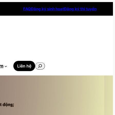
FAQ
Đăng ký sinh hoạt
Đăng ký thi tuyển
Tìm
ẫm
Liên hệ
kiếm