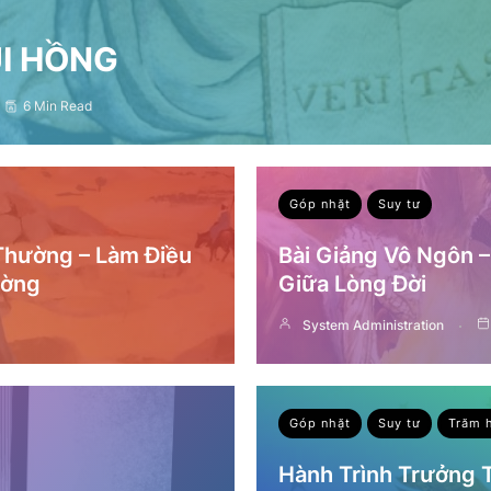
ỤI HỒNG
6 Min Read
Góp nhặt
Suy tư
 Thường – Làm Điều
Bài Giảng Vô Ngôn 
ường
Giữa Lòng Đời
System Administration
Góp nhặt
Suy tư
Trăm 
Hành Trình Trưởng