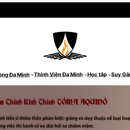
Thỉnh Viện Đa Minh
Học tập
Suy G
òng Đa Minh