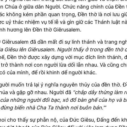
iên Chúa ở giữa dân Người. Chức năng chính của Đền t
ác không kém phần quan trọng, Đền thờ là nơi lưu gi
 uỷ thác nhiệm vụ tế lễ và gìn giữ các Thánh luật n
ành hương lên Đền thờ Giêrusalem.
 Giêrusalem đã dần mất đi sự linh thánh và trang ng
a Giêsu lên Giêrusalem. Người thấy ở trong đền thờ 
ế, Đền thờ được xây dựng với mục đích linh thánh, đã
g trở thành nơi con người lừa dối lẫn nhau. Và cũng ch
có của mình, để rồi khinh dể người khác.
ời muốn trả lại ý nghĩa nguyên thủy của đền thờ. Đề
Chúa và gặp gỡ nhau. Người đã
“chắp dây thừng làm ro
n của những người đổi bạc, xô đổ bàn ghế của họ và 
 đừng biến nhà Cha Ta thành nơi buôn bán.’”
hoi cho thấy sự phẫn nộ, của Đức Giêsu, Đấng đến kh