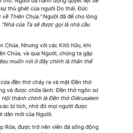
n thờ. Người đã hành động quyết liệt để
 sự thù ghét của người Do thái. Đức
c về Thiên Chúa.”
Người đã để cho lòng
:
“Nhà của Ta sẽ được gọi là nhà cầu
n Chúa. Nhưng với các Kitô hữu, khi
iên Chúa, và qua Người, chúng ta gặp
êsu muốn nói ở đây chính là thân thể
 cửa đền thờ chảy ra và mặt Đền thờ
ống và được chữa lành. Đền thờ ngôn sứ
.
Hội thánh chính là Đền thờ Giêrusalem
các bí tích, nhờ đó mọi người được
i dân mới của Người.
p Rửa, được trở nên viên đá sống động