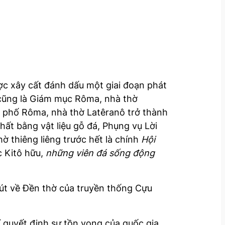
c xây cất đánh dấu một giai đoạn phát
, cũng là Giám mục Rôma, nhà thờ
nh phố Rôma, nhà thờ Latêranô trở thành
ất bằng vật liệu gỗ đá, Phụng vụ Lời
 thiêng liêng trước hết là chính
Hội
c Kitô hữu,
những viên đá sống động
hút về Đền thờ của truyền thống Cựu
í quyết định sự tồn vong của quốc gia.