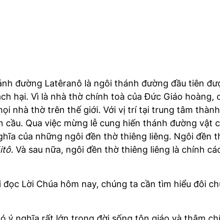
nh đường Latêranô là ngôi thánh đường đầu tiên đượ
ch hại. Vì là nhà thờ chính toà của Đức Giáo hoàng
 nhà thờ trên thế giới. Với vị trí tại trung tâm thà
n cầu. Qua việc mừng lễ cung hiến thánh đường vật ch
a của những ngôi đền thờ thiêng liêng. Ngôi đền thờ
tô.
Và sau nữa, ngôi đền thờ thiêng liêng là chính cá
i đọc Lời Chúa hôm nay, chúng ta cần tìm hiểu đôi c
ó ý nghĩa rất lớn trong đời sống tôn giáo và thậm ch