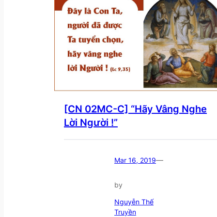
[CN 02MC-C] “Hãy Vâng Nghe
Lời Người !”
—
Mar 16, 2019
by
Nguyễn Thế
Truyền