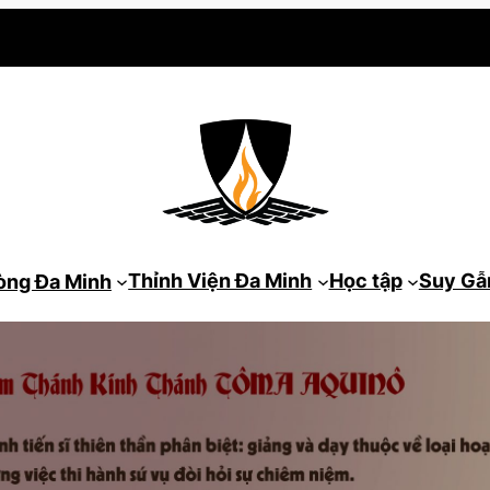
Thỉnh Viện Đa Minh
Học tập
Suy G
òng Đa Minh