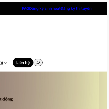
FAQ
Đăng ký sinh hoạt
Đăng ký thi tuyển
Tìm
ẫm
Liên hệ
kiếm