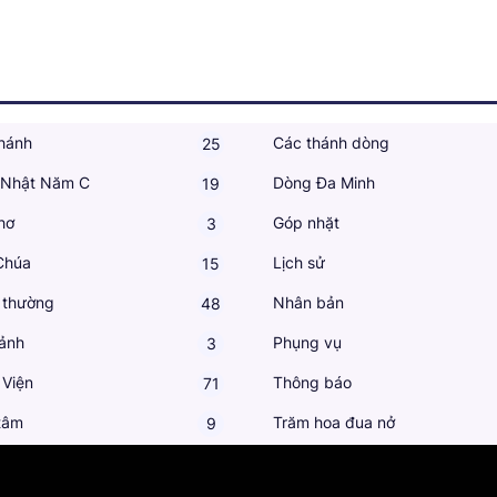
hánh
Các thánh dòng
25
 Nhật Năm C
Dòng Đa Minh
19
hơ
Góp nhặt
3
Chúa
Lịch sử
15
 thường
Nhân bản
48
ảnh
Phụng vụ
3
 Viện
Thông báo
71
tâm
Trăm hoa đua nở
9