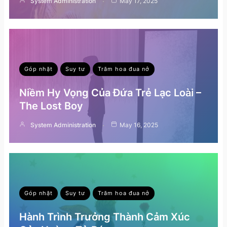
System Administration
May 17, 2025
Góp nhặt
Suy tư
Trăm hoa đua nở
Niềm Hy Vọng Của Đứa Trẻ Lạc Loài –
The Lost Boy
System Administration
May 16, 2025
Góp nhặt
Suy tư
Trăm hoa đua nở
Hành Trình Trưởng Thành Cảm Xúc