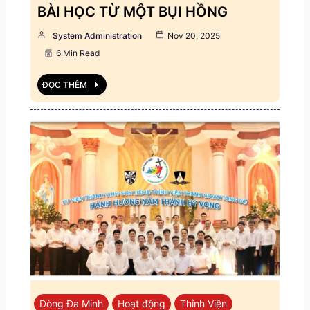
BÀI HỌC TỪ MỘT BỤI HỒNG
System Administration
Nov 20, 2025
6 Min Read
ĐỌC THÊM
Dòng Đa Minh
Hoạt động
Thỉnh Viện