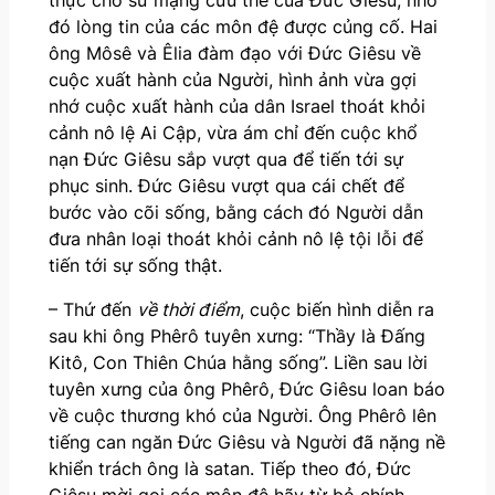
đó lòng tin của các môn đệ được củng cố. Hai
ông Môsê và Êlia đàm đạo với Đức Giêsu về
cuộc xuất hành của Người, hình ảnh vừa gợi
nhớ cuộc xuất hành của dân Israel thoát khỏi
cảnh nô lệ Ai Cập, vừa ám chỉ đến cuộc khổ
nạn Đức Giêsu sắp vượt qua để tiến tới sự
phục sinh. Đức Giêsu vượt qua cái chết để
bước vào cõi sống, bằng cách đó Người dẫn
đưa nhân loại thoát khỏi cảnh nô lệ tội lỗi để
tiến tới sự sống thật.
– Thứ đến
về thời điểm
, cuộc biến hình diễn ra
sau khi ông Phêrô tuyên xưng: “Thầy là Đấng
Kitô, Con Thiên Chúa hằng sống”. Liền sau lời
tuyên xưng của ông Phêrô, Đức Giêsu loan báo
về cuộc thương khó của Người. Ông Phêrô lên
tiếng can ngăn Đức Giêsu và Người đã nặng nề
khiển trách ông là satan. Tiếp theo đó, Đức
Giêsu mời gọi các môn đệ hãy từ bỏ chính