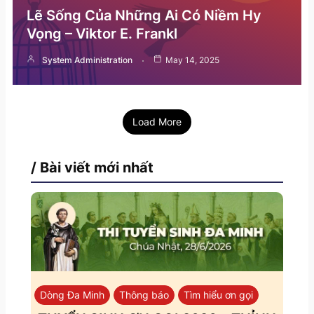
Lẽ Sống Của Những Ai Có Niềm Hy
Vọng – Viktor E. Frankl
System Administration
May 14, 2025
Load More
/ Bài viết mới nhất
Dòng Đa Minh
Thông báo
Tìm hiểu ơn gọi