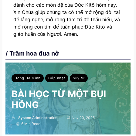
dành cho các môn đệ của Đức Kitô hôm nay.
Xin Chúa giúp chúng ta có thể mở rộng đôi tai
để lắng nghe, mở rộng tâm trí để thấu hiểu, và
mở rộng con tim để tuân phục Đức Kitô và
giáo huấn của Người. Amen.
/ Trăm hoa đua nở
Dòng Đa Minh
Góp nhặt
Suy tư
BÀI HỌC TỪ MỘT BỤI
HỒNG
System Administration
Nov 20, 2025
6 Min Read