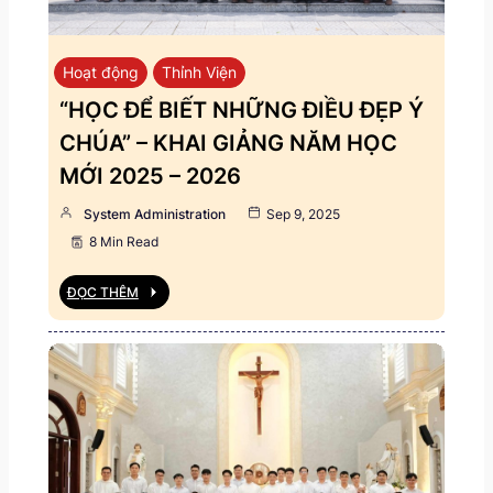
Hoạt động
Thỉnh Viện
“HỌC ĐỂ BIẾT NHỮNG ĐIỀU ĐẸP Ý
CHÚA” – KHAI GIẢNG NĂM HỌC
MỚI 2025 – 2026
System Administration
Sep 9, 2025
8 Min Read
ĐỌC THÊM