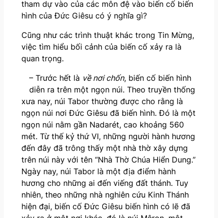
tham dự vào của các môn đệ vào biến cố biến
hình của Đức Giêsu có ý nghĩa gì?
Cũng như các trình thuật khác trong Tin Mừng,
việc tìm hiểu bối cảnh của biến cố xảy ra là
quan trọng.
– Trước hết là
về nơi chốn
, biến cố biến hình
diễn ra trên một ngọn núi. Theo truyền thống
xưa nay, núi Tabor thường được cho rằng là
ngọn núi nơi Đức Giêsu đã biến hình. Đó là một
ngọn núi nằm gần Nadarét, cao khoảng 560
mét. Từ thế kỷ thứ VI, những người hành hương
đến đây đã trông thấy một nhà thờ xây dựng
trên núi này với tên “Nhà Thờ Chúa Hiển Dung.”
Ngày nay, núi Tabor là một địa điểm hành
hương cho những ai đến viếng đất thánh. Tuy
nhiên, theo những nhà nghiên cứu Kinh Thánh
hiện đại, biến cố Đức Giêsu biến hình có lẽ đã
xảy ra ở một nơi khác, đó là núi Mêron, một