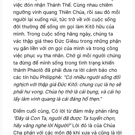
việc đón nhận Thánh Thể. Cùng nhau chiêm
ngưỡng vinh quang Thiên Chúa, rồi sau đó mỗi
người lại xuống núi, tức trở về với cuộc sống
đời thường để sống ơn gọi làm Kitô hữu của
mình. Trong cuộc sống hằng ngày, chúng ta
vác thập giá theo Đức Giêsu trong những phận
vụ gắn liền với ơn gọi của mình và trong công
việc phục vụ tha nhân. Chớ gì mỗi người chúng
ta đừng để mình sống trong tình trạng khiến
thánh Phaolô đã phải đưa ra lời cảnh báo cho
các tín hữu Philípphê:
“Có nhiều người sống đối
nghịch với thập giá Đức Kitô: chung cục là họ sẽ
phải hư vong. Chúa họ thờ là cái bụng, và cái họ
lấy làm vinh quang là cái đáng hổ thẹn.”
Điểm cuối cùng, Có lời từ đám mây phán rằng
“Đây là Con Ta, người đã được Ta tuyển chọn,
hãy vâng nghe lời Người!”
Lời đó là của Chúa
Cha phán với các môn đệ khi xưa và cũng là lời