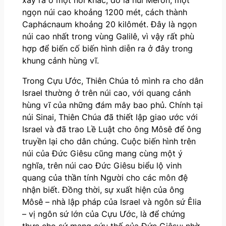
ngọn núi cao khoảng 1200 mét, cách thành
Caphácnaum khoảng 20 kilômét. Đây là ngọn
núi cao nhất trong vùng Galilê, vì vậy rất phù
hợp để biến cố biến hình diễn ra ở đây trong
khung cảnh hùng vĩ.
Trong Cựu Ước, Thiên Chúa tỏ mình ra cho dân
Israel thường ở trên núi cao, với quang cảnh
hùng vĩ của những đám mây bao phủ. Chính tại
núi Sinai, Thiên Chúa đã thiết lập giao ước với
Israel và đã trao Lề Luật cho ông Môsê để ông
truyền lại cho dân chúng. Cuộc biến hình trên
núi của Đức Giêsu cũng mang cùng một ý
nghĩa, trên núi cao Đức Giêsu biểu lộ vinh
quang của thần tính Người cho các môn đệ
nhận biết. Đồng thời, sự xuất hiện của ông
Môsê – nhà lập pháp của Israel và ngôn sứ Êlia
– vị ngôn sứ lớn của Cựu Ước, là để chứng
thực cho sứ mạng cứu thế của Đức Giêsu; nhờ