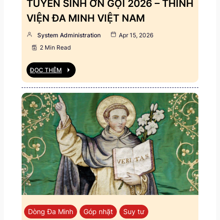
TUYỂN SINH ƠN GỌI 2026 – THỈNH
VIỆN ĐA MINH VIỆT NAM
System Administration
Apr 15, 2026
2 Min Read
ĐỌC THÊM
Dòng Đa Minh
Góp nhặt
Suy tư