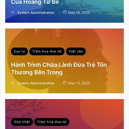
Của Hoàng Tử Bé
System Administration
May 15, 2025
Suy tư
Trăm hoa đua nở
Việt văn
Hành Trình Chữa Lành Đứa Trẻ Tổn
Thương Bên Trong
System Administration
May 15, 2025
Góp nhặt
Trăm hoa đua nở