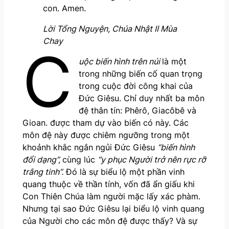
con. Amen.
Lời Tổng Nguyện, Chúa Nhật II Mùa
Chay
C
uộc biến hình trên núi
là một
trong những biến cố quan trọng
trong cuộc đời công khai của
Đức Giêsu. Chỉ duy nhất ba môn
đệ thân tín: Phêrô, Giacôbê và
Gioan. được tham dự vào biến có này. Các
môn đệ này được chiêm ngưỡng trong một
khoảnh khắc ngắn ngủi Đức Giêsu
“biến hình
đổi dạng”,
cùng lúc
“y phục Người trở nên rực rỡ
trắng tinh”.
Đó là sự biểu lộ một phần vinh
quang thuộc về thần tính, vốn đã ẩn giấu khi
Con Thiên Chúa làm người mặc lấy xác phàm.
Nhưng tại sao Đức Giêsu lại biểu lộ vinh quang
của Người cho các môn đệ được thấy? Và sự