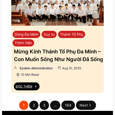
Dòng Đa Minh
Suy tư
Thánh Tổ Phụ
Thỉnh Viện
Mừng Kính Thánh Tổ Phụ Đa Minh –
Con Muốn Sống Như Người Đã Sống
System Administration
Aug 10, 2025
10 Min Read
ĐỌC THÊM
1
2
3
…
164
Next