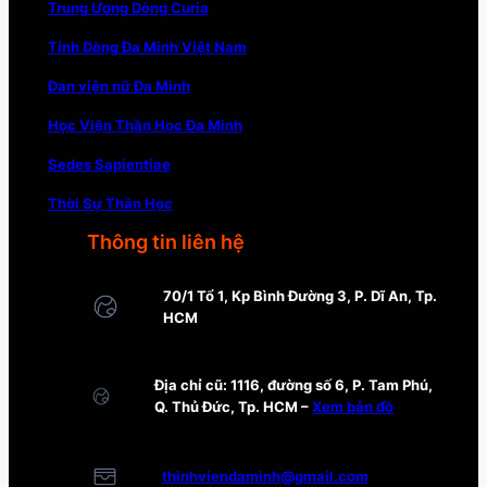
Trung Ương Dòng Curia
Tỉnh Dòng Đa Minh Việt Nam
Đan viện nữ Đa Minh
Học Viện Thần Học Đa Minh
Sedes Sapientiae
Thời Sự Thần Học
Thông tin liên hệ
70/1 Tổ 1, Kp Bình Đường 3, P. Dĩ An, Tp.
HCM
Địa chỉ cũ: 1116, đường số 6, P. Tam Phú,
Q. Thủ Đức, Tp. HCM –
Xem bản đồ
thinhviendaminh@gmail.com