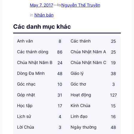
May 7, 2017
Nguyễn Thế Truyền
—
by
in
Nhân bản
Các danh mục khác
Anh văn
Các thánh
8
25
Các thánh dòng
Chúa Nhật Năm A
86
25
Chúa Nhật Năm B
Chúa Nhật Năm C
24
19
Dòng Đa Minh
Giáo lý
48
38
Góc nhạc
Góc thơ
10
3
Góp nhặt
Hoạt động
31
127
Học tập
Kính Chúa
17
15
Lịch sử
Linh đạo
4
16
Lời Chúa
Ngày thường
3
48