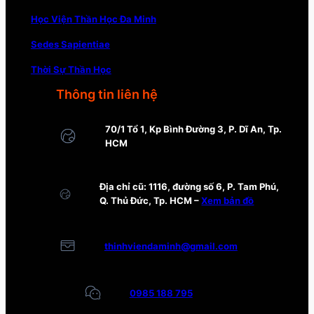
Học Viện Thần Học Đa Minh
Sedes Sapientiae
Thời Sự Thần Học
Thông tin liên hệ
70/1 Tổ 1, Kp Bình Đường 3, P. Dĩ An, Tp.
HCM
Địa chỉ cũ: 1116, đường số 6, P. Tam Phú,
Q. Thủ Đức, Tp. HCM –
Xem bản đồ
thinhviendaminh@gmail.com
0985 188 795