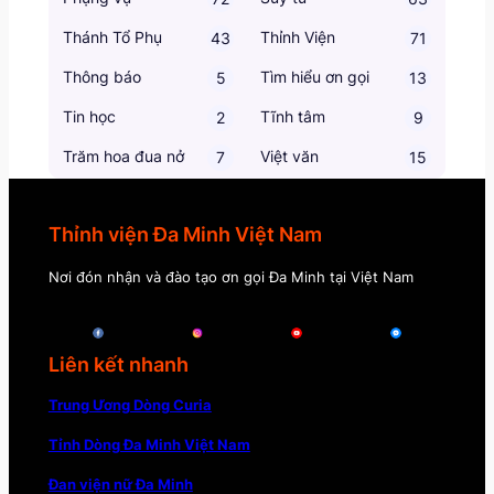
Thánh Tổ Phụ
Thỉnh Viện
43
71
Thông báo
Tìm hiểu ơn gọi
5
13
Tin học
Tĩnh tâm
2
9
Trăm hoa đua nở
Việt văn
7
15
Thỉnh viện Đa Minh Việt Nam
Nơi đón nhận và đào tạo ơn gọi Đa Minh tại Việt Nam
Liên kết nhanh
Trung Ương Dòng Curia
Tỉnh Dòng Đa Minh Việt Nam
Đan viện nữ Đa Minh