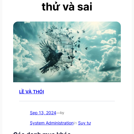
thử và sai
LỀ VÀ THÓI
Sep 13, 2024
—
by
System Administration
in
Suy tư