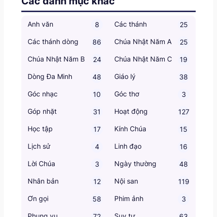
Các danh mục khác
Anh văn
Các thánh
8
25
Các thánh dòng
Chúa Nhật Năm A
86
25
Chúa Nhật Năm B
Chúa Nhật Năm C
24
19
Dòng Đa Minh
Giáo lý
48
38
Góc nhạc
Góc thơ
10
3
Góp nhặt
Hoạt động
31
127
Học tập
Kính Chúa
17
15
Lịch sử
Linh đạo
4
16
Lời Chúa
Ngày thường
3
48
Nhân bản
Nội san
12
119
Ơn gọi
Phim ảnh
58
3
Phụng vụ
Suy tư
72
63