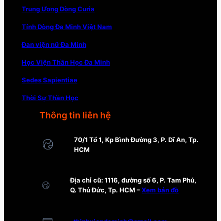
Trung Ương Dòng Curia
Tỉnh Dòng Đa Minh Việt Nam
Đan viện nữ Đa Minh
Học Viện Thần Học Đa Minh
Sedes Sapientiae
Thời Sự Thần Học
Thông tin liên hệ
70/1 Tổ 1, Kp Bình Đường 3, P. Dĩ An, Tp.
HCM
Địa chỉ cũ: 1116, đường số 6, P. Tam Phú,
Q. Thủ Đức, Tp. HCM –
Xem bản đồ