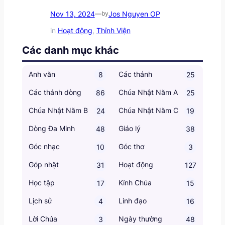
Nov 13, 2024
Jos Nguyen OP
—
by
in
Hoạt động
, 
Thỉnh Viện
Các danh mục khác
Anh văn
Các thánh
8
25
Các thánh dòng
Chúa Nhật Năm A
86
25
Chúa Nhật Năm B
Chúa Nhật Năm C
24
19
Dòng Đa Minh
Giáo lý
48
38
Góc nhạc
Góc thơ
10
3
Góp nhặt
Hoạt động
31
127
Học tập
Kính Chúa
17
15
Lịch sử
Linh đạo
4
16
Lời Chúa
Ngày thường
3
48