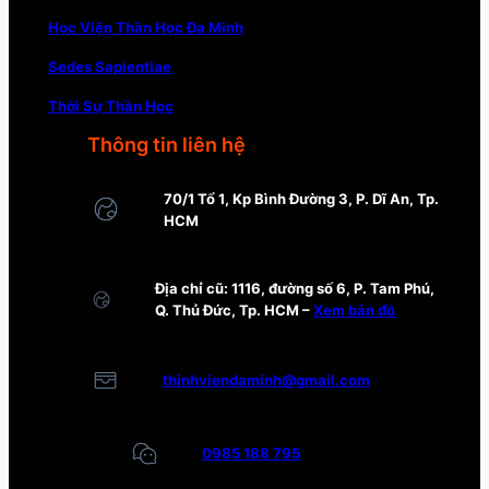
Học Viện Thần Học Đa Minh
Sedes Sapientiae
Thời Sự Thần Học
Thông tin liên hệ
70/1 Tổ 1, Kp Bình Đường 3, P. Dĩ An, Tp.
HCM
Địa chỉ cũ: 1116, đường số 6, P. Tam Phú,
Q. Thủ Đức, Tp. HCM –
Xem bản đồ
thinhviendaminh@gmail.com
0985 188 795