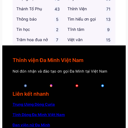
Thánh Tổ Phụ
Thỉnh Viện
43
71
Thông báo
Tìm hiểu ơn gọi
5
13
Tin học
Tĩnh tâm
2
9
Trăm hoa đua nở
Việt văn
7
15
Thỉnh viện Đa Minh Việt Nam
Nơi đón nhận và đào tạo ơn gọi Đa Minh tại Việt Nam
Liên kết nhanh
Trung Ương Dòng Curia
Tỉnh Dòng Đa Minh Việt Nam
Đan viện nữ Đa Minh