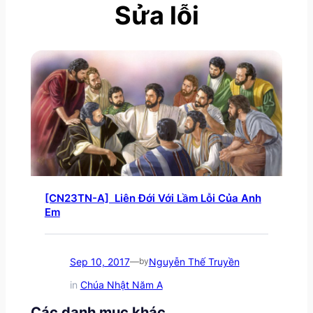
Sửa lỗi
[CN23TN-A] Liên Đới Với Lầm Lỗi Của Anh
Em
Sep 10, 2017
Nguyễn Thế Truyền
—
by
in
Chúa Nhật Năm A
Các danh mục khác