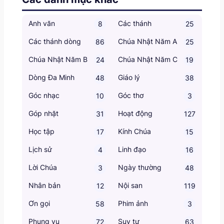
Anh văn
Các thánh
8
25
Các thánh dòng
Chúa Nhật Năm A
86
25
Chúa Nhật Năm B
Chúa Nhật Năm C
24
19
Dòng Đa Minh
Giáo lý
48
38
Góc nhạc
Góc thơ
10
3
Góp nhặt
Hoạt động
31
127
Học tập
Kính Chúa
17
15
Lịch sử
Linh đạo
4
16
Lời Chúa
Ngày thường
3
48
Nhân bản
Nội san
12
119
Ơn gọi
Phim ảnh
58
3
Phụng vụ
Suy tư
72
63