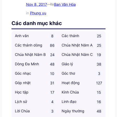
Nov 8, 2017
Ban Văn Hóa
—
by
in
Phụng vụ
Các danh mục khác
Anh văn
Các thánh
8
25
Các thánh dòng
Chúa Nhật Năm A
86
25
Chúa Nhật Năm B
Chúa Nhật Năm C
24
19
Dòng Đa Minh
Giáo lý
48
38
Góc nhạc
Góc thơ
10
3
Góp nhặt
Hoạt động
31
127
Học tập
Kính Chúa
17
15
Lịch sử
Linh đạo
4
16
Lời Chúa
Ngày thường
3
48