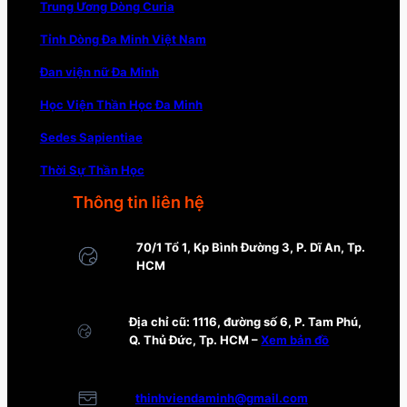
Trung Ương Dòng Curia
Tỉnh Dòng Đa Minh Việt Nam
Đan viện nữ Đa Minh
Học Viện Thần Học Đa Minh
Sedes Sapientiae
Thời Sự Thần Học
Thông tin liên hệ
70/1 Tổ 1, Kp Bình Đường 3, P. Dĩ An, Tp.
HCM
Địa chỉ cũ: 1116, đường số 6, P. Tam Phú,
Q. Thủ Đức, Tp. HCM –
Xem bản đồ
thinhviendaminh@gmail.com