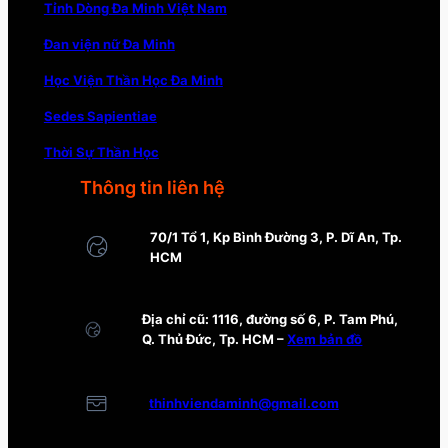
Tỉnh Dòng Đa Minh Việt Nam
Đan viện nữ Đa Minh
Học Viện Thần Học Đa Minh
Sedes Sapientiae
Thời Sự Thần Học
Thông tin liên hệ
70/1 Tổ 1, Kp Bình Đường 3, P. Dĩ An, Tp.
HCM
Địa chỉ cũ: 1116, đường số 6, P. Tam Phú,
Q. Thủ Đức, Tp. HCM –
Xem bản đồ
thinhviendaminh@gmail.com