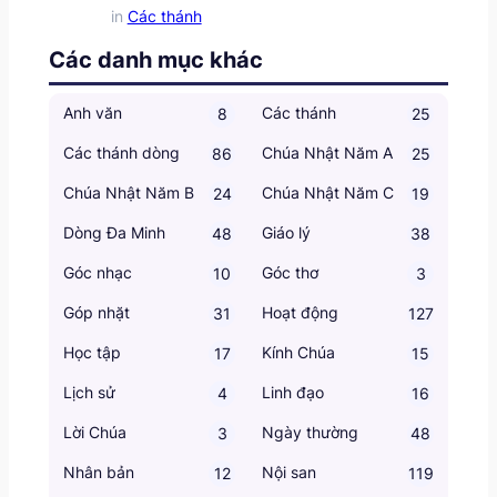
in
Các thánh
Các danh mục khác
Anh văn
Các thánh
8
25
Các thánh dòng
Chúa Nhật Năm A
86
25
Chúa Nhật Năm B
Chúa Nhật Năm C
24
19
Dòng Đa Minh
Giáo lý
48
38
Góc nhạc
Góc thơ
10
3
Góp nhặt
Hoạt động
31
127
Học tập
Kính Chúa
17
15
Lịch sử
Linh đạo
4
16
Lời Chúa
Ngày thường
3
48
Nhân bản
Nội san
12
119