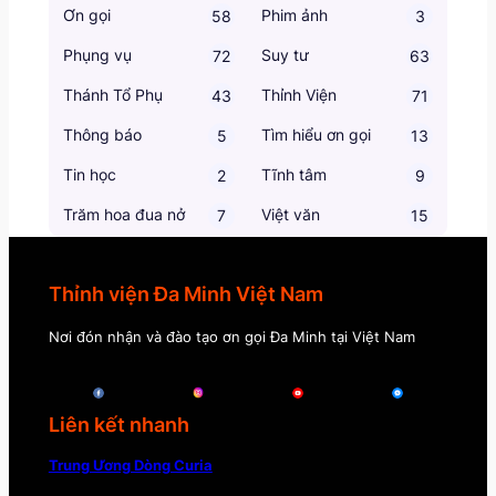
Ơn gọi
Phim ảnh
58
3
Phụng vụ
Suy tư
72
63
Thánh Tổ Phụ
Thỉnh Viện
43
71
Thông báo
Tìm hiểu ơn gọi
5
13
Tin học
Tĩnh tâm
2
9
Trăm hoa đua nở
Việt văn
7
15
Thỉnh viện Đa Minh Việt Nam
Nơi đón nhận và đào tạo ơn gọi Đa Minh tại Việt Nam
Liên kết nhanh
Trung Ương Dòng Curia