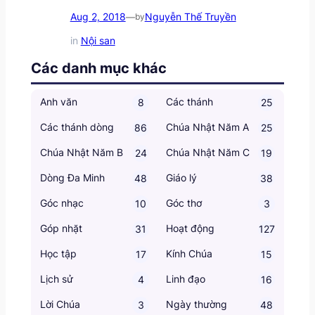
Aug 2, 2018
Nguyễn Thế Truyền
—
by
in
Nội san
Các danh mục khác
Anh văn
Các thánh
8
25
Các thánh dòng
Chúa Nhật Năm A
86
25
Chúa Nhật Năm B
Chúa Nhật Năm C
24
19
Dòng Đa Minh
Giáo lý
48
38
Góc nhạc
Góc thơ
10
3
Góp nhặt
Hoạt động
31
127
Học tập
Kính Chúa
17
15
Lịch sử
Linh đạo
4
16
Lời Chúa
Ngày thường
3
48