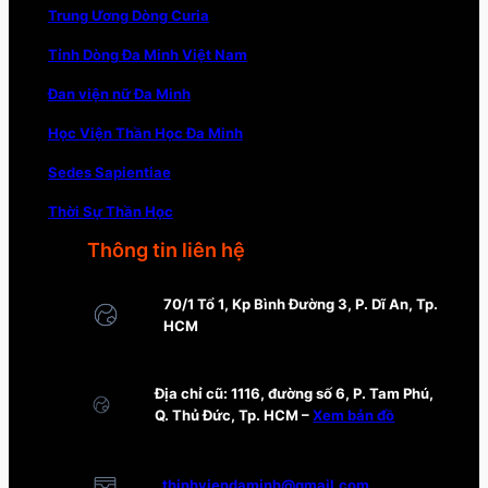
Trung Ương Dòng Curia
Tỉnh Dòng Đa Minh Việt Nam
Đan viện nữ Đa Minh
Học Viện Thần Học Đa Minh
Sedes Sapientiae
Thời Sự Thần Học
Thông tin liên hệ
70/1 Tổ 1, Kp Bình Đường 3, P. Dĩ An, Tp.
HCM
Địa chỉ cũ: 1116, đường số 6, P. Tam Phú,
Q. Thủ Đức, Tp. HCM –
Xem bản đồ
thinhviendaminh@gmail.com