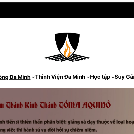
Thỉnh Viện Đa Minh
Học tập
Suy G
òng Đa Minh