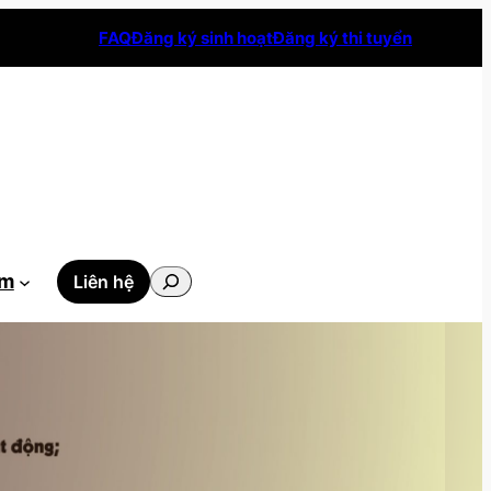
FAQ
Đăng ký sinh hoạt
Đăng ký thi tuyển
Tìm
ẫm
Liên hệ
kiếm