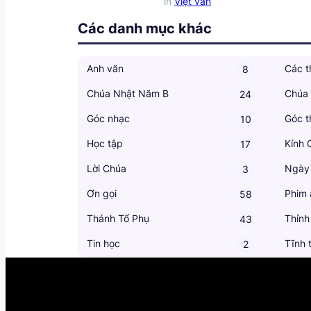
in
Việt văn
Các danh mục khác
Anh văn
Các t
8
Chúa Nhật Năm B
Chúa
24
Góc nhạc
Góc t
10
Học tập
Kính 
17
Lời Chúa
Ngày
3
Ơn gọi
Phim 
58
Thánh Tổ Phụ
Thỉnh
43
Tin học
Tĩnh 
2