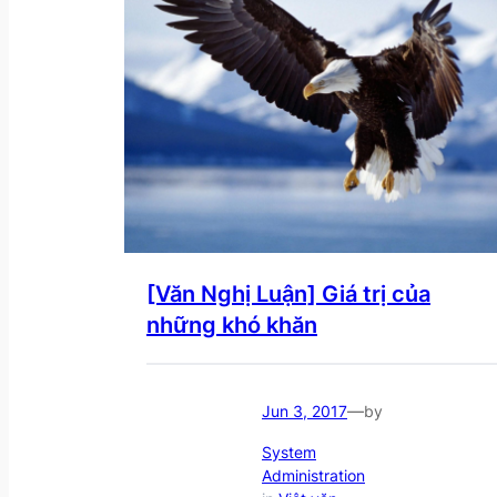
[Văn Nghị Luận] Giá trị của
những khó khăn
—
Jun 3, 2017
by
System
Administration