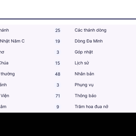
hánh
Các thánh dòng
25
 Nhật Năm C
Dòng Đa Minh
19
hơ
Góp nhặt
3
Chúa
Lịch sử
15
 thường
Nhân bản
48
ảnh
Phụng vụ
3
 Viện
Thông báo
71
tâm
Trăm hoa đua nở
9