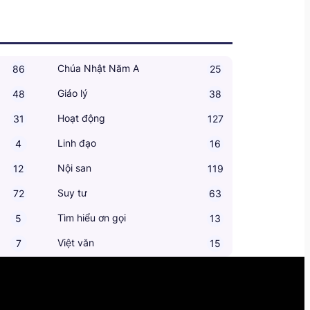
Chúa Nhật Năm A
86
25
Giáo lý
48
38
Hoạt động
31
127
Linh đạo
4
16
Nội san
12
119
Suy tư
72
63
Tìm hiểu ơn gọi
5
13
Việt văn
7
15