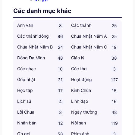
Các danh mục khác
Anh văn
Các thánh
8
25
Các thánh dòng
Chúa Nhật Năm A
86
25
Chúa Nhật Năm B
Chúa Nhật Năm C
24
19
Dòng Đa Minh
Giáo lý
48
38
Góc nhạc
Góc thơ
10
3
Góp nhặt
Hoạt động
31
127
Học tập
Kính Chúa
17
15
Lịch sử
Linh đạo
4
16
Lời Chúa
Ngày thường
3
48
Nhân bản
Nội san
12
119
Ơn gọi
Phim ảnh
58
3