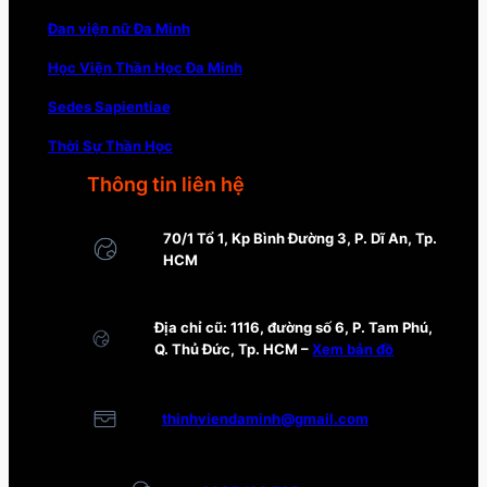
Đan viện nữ Đa Minh
Học Viện Thần Học Đa Minh
Sedes Sapientiae
Thời Sự Thần Học
Thông tin liên hệ
70/1 Tổ 1, Kp Bình Đường 3, P. Dĩ An, Tp.
HCM
Địa chỉ cũ: 1116, đường số 6, P. Tam Phú,
Q. Thủ Đức, Tp. HCM –
Xem bản đồ
thinhviendaminh@gmail.com