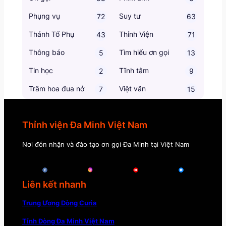
Phụng vụ
Suy tư
72
63
Thánh Tổ Phụ
Thỉnh Viện
43
71
Thông báo
Tìm hiểu ơn gọi
5
13
Tin học
Tĩnh tâm
2
9
Trăm hoa đua nở
Việt văn
7
15
Thỉnh viện Đa Minh Việt Nam
Nơi đón nhận và đào tạo ơn gọi Đa Minh tại Việt Nam
Liên kết nhanh
Trung Ương Dòng Curia
Tỉnh Dòng Đa Minh Việt Nam