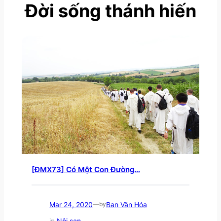
Đời sống thánh hiến
[ĐMX73] Có Một Con Đường…
Mar 24, 2020
Ban Văn Hóa
—
by
in
Nội san