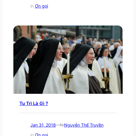
in
Ơn gọi
Tu Trì Là Gì ?
Jan 31, 2018
Nguyễn Thế Truyền
—
by
in
Ơn gọi