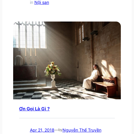
in
Nội san
Ơn Gọi Là Gì ?
Apr 21, 2018
Nguyễn Thế Truyền
—
by