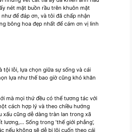
thấy nét mặt buồn rầu trên khuôn mặt
h như để đáp ơn, và tôi đã chấp nhận
ững bông hoa đẹp nhất để cám ơn vị linh
tội lỗi, lựa chọn giữa sự sống và cái
chọn lựa như thế bao giờ cũng khó khăn
iới mà mọi thứ đều có thể tương tác với
 một cách hợp lý và theo chiều hướng
u xấu cũng dễ dàng tràn lan trong xã
t lương,… Sống trong ‘thế giới phẳng’,
c nếu không sẽ dễ bị lôi cuốn theo cái