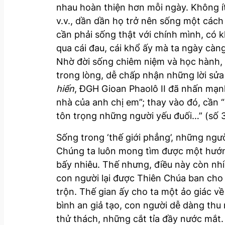
nhau hoàn thiện hơn mỗi ngày. Không ít
v.v., dần dần họ trở nên sống một cách
cần phải sống thật với chính mình, có
qua cái đau, cái khổ ấy mà ta ngày càng
Nhờ đời sống chiêm niệm và học hành, 
trong lòng, dễ chấp nhận những lời sử
hiến
, ĐGH Gioan Phaolô II đã nhấn mạnh
nhà của anh chị em”; thay vào đó, cần “
tôn trọng những người yếu đuối…” (số 
Sống trong ‘thế giới phẳng’, những ngư
Chúng ta luôn mong tìm được một hướn
bấy nhiêu. Thế nhưng, điều này còn nhiề
con người lại được Thiên Chúa ban cho 
trộn. Thế gian ấy cho ta một ảo giác v
bình an giả tạo, con người dễ dàng thu
thử thách, những cắt tỉa đầy nước mắt.