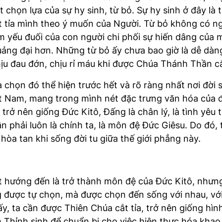
 chọn lựa của sự hy sinh, từ bỏ. Sự hy sinh ở đây là
t tỉa mình theo ý muốn của Người. Từ bỏ không có n
 yếu đuối của con người chi phối sự hiến dâng của 
ng đại hơn. Những từ bỏ ấy chưa bao giờ là dễ dàng 
u đau đớn, chịu rỉ máu khi được Chúa Thánh Thần cắt
ựa chọn đó thể hiện trước hết và rõ ràng nhất nơi đờ
t Nam, mang trong mình nét đặc trưng văn hóa của đ
trở nên giống Đức Kitô, Đấng là chân lý, là tình yêu
 phải luôn là chính ta, là môn đệ Đức Giêsu. Do đó, 
hòa tan khi sống đời tu giữa thế giới phẳng này.
 hướng đến là trở thành môn đệ của Đức Kitô, nhưn
ng được tự chọn, mà được chọn đến sống với nhau, vớ
ấy, ta cần được Thiên Chúa cắt tỉa, trở nên giống h
m Thỉnh sinh để chuẩn bị cho việc hiện thực hóa kha