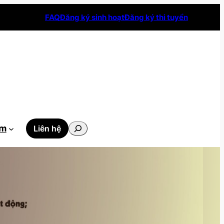
FAQ
Đăng ký sinh hoạt
Đăng ký thi tuyển
Tìm
ẫm
Liên hệ
kiếm