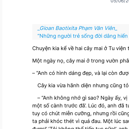
05/06/
_Gioan Baotixita Phạm Văn Viên_
“Những người trẻ sống đời dâng hiến 
Chuyện kia kể về hai cây mai ở Tu viện
Một ngày nọ, cây mai ở trong vườn phân
– “Anh có hình dáng đẹp, và lại còn đ
Cây kia vừa hãnh diện nhưng cũng tỏ 
– “Anh không nhớ gì sao? Ngày ấy, vị 
một số cành trước đã’. Lúc đó, anh đã tư
tuy có chút miễn cưỡng, nhưng rồi cũng 
ta phải khóc thét vì quá đau. Một lúc sa
được!’ ‘Tôi không thể tiếp tục nữa!’, an