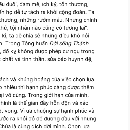
u đuối, đam mê, ích kỷ, tổn thương,
ến họ dễ tự tách ra khỏi cộng đoàn. Ta
au thương, những rướm máu. Nhưng chính
hứ, tội nhân nào cũng có tương lai”.
 kỉ, ta dễ chia sẻ những điều khó nói
ơn. Trong Tông huấn
Đời sống Thánh
ềm, đố kỵ không được phép cư ngụ trong
t chất và tinh thần, sửa bảo huynh đệ,
hách và khủng hoảng của việc chọn lựa.
o nhiêu thì hạnh phúc càng được thêm
ại vô cùng. Trong giới hạn của mình,
chính là thế gian đầy hỗn độn và xáo
iệt vong. Vì ưa chuộng sự hạnh phúc và
 bước ra khỏi đó để đương đầu với những
Chúa là cùng đích đời mình. Chọn lựa