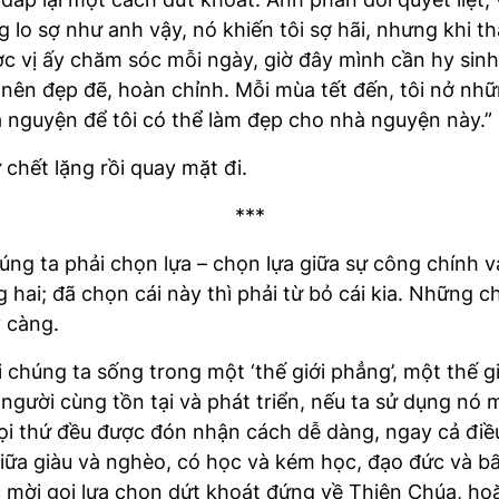
g lo sợ như anh vậy, nó khiến tôi sợ hãi, nhưng khi 
ược vị ấy chăm sóc mỗi ngày, giờ đây mình cần hy sin
ở nên đẹp đẽ, hoàn chỉnh. Mỗi mùa tết đến, tôi nở nh
 nguyện để tôi có thể làm đẹp cho nhà nguyện này.”
chết lặng rồi quay mặt đi.
***
ng ta phải chọn lựa – chọn lựa giữa sự công chính và 
 hai; đã chọn cái này thì phải từ bỏ cái kia. Những 
 càng.
 chúng ta sống trong một ‘thế giới phẳng’, một thế g
 người cùng tồn tại và phát triển, nếu ta sử dụng nó
 mọi thứ đều được đón nhận cách dễ dàng, ngay cả điề
giữa giàu và nghèo, có học và kém học, đạo đức và bấ
 mời gọi lựa chọn dứt khoát đứng về Thiên Chúa, hoặ