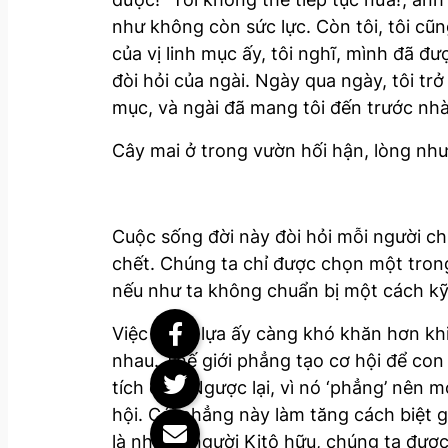
như không còn sức lực. Còn tôi, tôi cũn
của vị linh mục ấy, tôi nghĩ, mình đã đ
đòi hỏi của ngài. Ngày qua ngày, tôi tr
mục, và ngài đã mang tôi đến trước nhà
Cây mai ở trong vườn hối hận, lòng như 
Cuộc sống đời này đòi hỏi mỗi người chú
chết. Chúng ta chỉ được chọn một trong
nếu như ta không chuẩn bị một cách kỹ
Việc chọn lựa ấy càng khó khăn hơn khi
nhau. Thế giới phẳng tạo cơ hội để con
tích cực. Ngược lại, vì nó ‘phẳng’ nên
hội. Cái phẳng này làm tăng cách biệt 
là những người Kitô hữu, chúng ta được