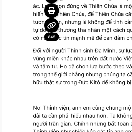
ác. Lựa chọn đứng về Thiên Chúa là một
hiến cho Thiên Chúa, để Thiên Chúa cắ
tương quan, nhưng là không để tình cảm
tự do yêu thương tha nhân một cách quả
845
có một đức tin mạnh mẽ để can đảm chị
Đối với người Thỉnh sinh Đa Minh, sự l
vùng miền khác nhau trên đất nước Việ
và tâm tư. Họ đã chọn lựa bước theo và 
trong thế giới phẳng nhưng chúng ta cần
hữu thật sự trong Đức Kitô để không bị 
Nơi Thỉnh viện, anh em cùng chung một
dài ta cần phải hiểu nhau hơn. Ta khô
người trần gian. Chính những bất toàn 
Thỉnh viện như chiếc kéo cắt tỉa anh e