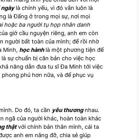
 ngày
là chính yếu, vì đó vẫn luôn là
g là Đấng ở trong mọi sự, nơi mọi
ai hoặc ba người tụ họp nhân danh
 của giờ cầu nguyện riêng, anh em còn
n người bất toàn của mình; để rồi nhờ
a Minh,
học hành
là một phương tiện để
 là sự chuẩn bị căn bản cho việc học
khả năng dẫn đưa tu sĩ Đa Minh tới việc
c, phong phú hơn nữa, và để phục vụ
mình. Do đó, ta cần
yêu thương
nhau.
bản ngã của người khác, hoàn toàn khác
g thật
với chính bản thân mình, cái ta
được anh em nâng đỡ, chia sẻ giúp