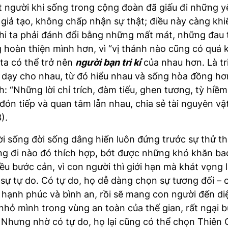
 người khi sống trong cộng đoàn đã giấu đi những yế
 giả tạo, không chấp nhận sự thật; điều này càng khi
 khi ta phải đánh đổi bằng những mất mát, những đ
 hoàn thiện mình hơn, vì “vị thánh nào cũng có quá k
ta có thể trở nên
người bạn tri kỉ
của nhau hơn. Là tri
a dạy cho nhau, từ đó hiểu nhau và sống hòa đồng h
: “Những lời chỉ trích, đàm tiếu, ghen tương, tỳ hi
đón tiếp và quan tâm lẫn nhau, chia sẻ tài nguyên vậ
3)
.
ời sống đời sống dâng hiến luôn đứng trước sự thử t
g đi nào đó thích hợp, bớt được những khó khăn ba
u bước cản, vì con người thì giới hạn mà khát vọng l
sự tự do. Có tự do, họ dễ dàng chọn sự tương đối – 
ề hạnh phúc và bình an, rồi sẽ mang con người đến d
 nhỏ mình trong vùng an toàn của thế gian, rất ngại
 Nhưng nhờ có tự do, họ lại cũng có thể chọn Thiên 