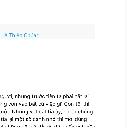
 là Thiên Chúa.”
gươi, nhưng trước tiên ta phải cắt lại
g con vào bất cứ việc gì’. Còn tôi thì
 một. Những vết cắt tỉa ấy, khiến chúng
t tỉa lại một số cành nhỏ thì mới dùng
 vì những vết cắt tỉa ấy đã khiến anh hầu