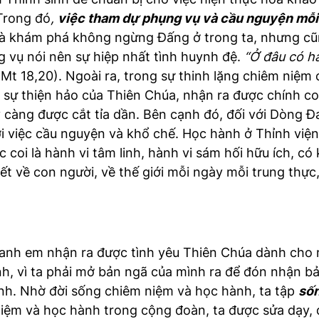
 Trong đó
,
việc tham dự phụng vụ và cầu nguyện mỗi
và khám phá không ngừng Đấng ở trong ta, nhưng cũn
 vụ nói nên sự hiệp nhất tình huynh đệ.
“Ở đâu có h
Mt 18,20). Ngoài ra, trong sự thinh lặng chiêm niệm
sự thiện hảo của Thiên Chúa, nhận ra được chính co
càng được cắt tỉa dần. Bên cạnh đó, đối với Dòng Đ
ới việc cầu nguyện và khổ chế. Học hành ở Thỉnh viện
oi là hành vi tâm linh, hành vi sám hối hữu ích, có 
iết về con người, về thế giới mỗi ngày mỗi trung thự
anh em nhận ra được tình yêu Thiên Chúa dành cho 
ĩnh, vì ta phải mở bản ngã của mình ra để đón nhận 
ình. Nhờ đời sống chiêm niệm và học hành, ta tập
sốn
niệm và học hành trong cộng đoàn, ta được sửa dạy, 