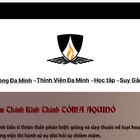
Thỉnh Viện Đa Minh
Học tập
Suy G
òng Đa Minh