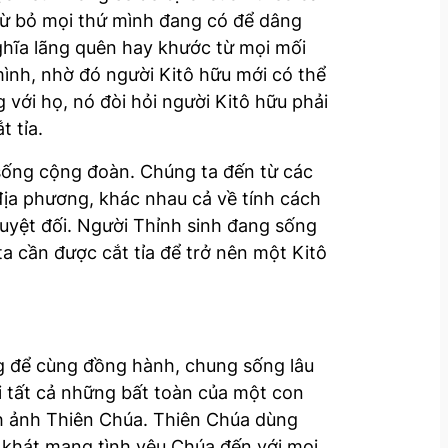
 từ bỏ mọi thứ mình đang có để dâng
ghĩa lãng quên hay khước từ mọi mối
mình, nhờ đó người Kitô hữu mới có thể
với họ, nó đòi hỏi người Kitô hữu phải
 tỉa.
i sống cộng đoàn. Chúng ta đến từ các
ịa phương, khác nhau cả về tính cách
 tuyệt đối. Người Thỉnh sinh đang sống
ta cần được cắt tỉa để trở nên một Kitô
g để cùng đồng hành, chung sống lâu
i tất cả những bất toàn của một con
ình ảnh Thiên Chúa. Thiên Chúa dùng
o khát mang tình yêu Chúa đến với mọi