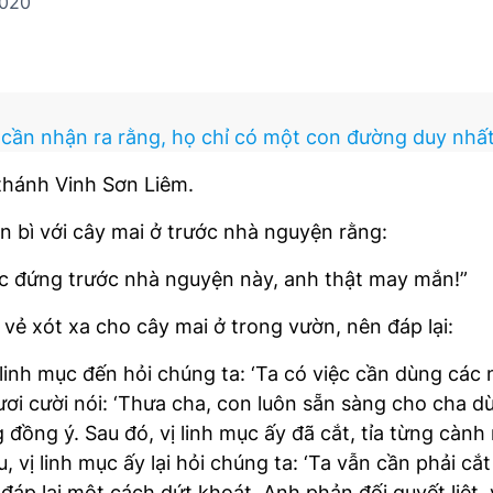
2020
cần nhận ra rằng, họ chỉ có một con đường duy nhất,
 thánh Vinh Sơn Liêm.
 bì với cây mai ở trước nhà nguyện rằng:
ược đứng trước nhà nguyện này, anh thật may mắn!”
vẻ xót xa cho cây mai ở trong vườn, nên đáp lại:
linh mục đến hỏi chúng ta: ‘Ta có việc cần dùng các n
ơi cười nói: ‘Thưa cha, con luôn sẵn sàng cho cha dùn
đồng ý. Sau đó, vị linh mục ấy đã cắt, tỉa từng cành
u, vị linh mục ấy lại hỏi chúng ta: ‘Ta vẫn cần phải cắ
h đáp lại một cách dứt khoát. Anh phản đối quyết liệt,