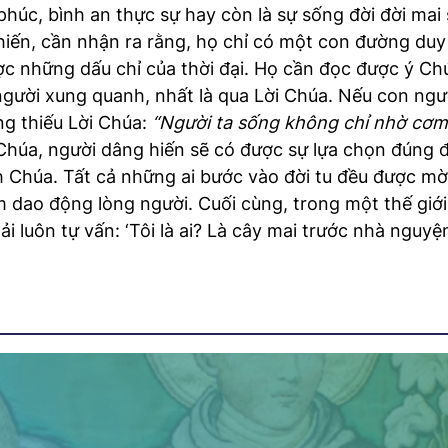
úc, bình an thực sự hay còn là sự sống đời đời mai s
hiến, cần nhận ra rằng, họ chỉ có một con đường duy 
ợc những dấu chỉ của thời đại. Họ cần đọc được ý Ch
người xung quanh, nhất là qua Lời Chúa. Nếu con ngư
ng thiếu Lời Chúa:
“Người ta sống không chỉ nhờ cơm
Chúa, người dâng hiến sẽ có được sự lựa chọn đúng đ
h Chúa. Tất cả những ai bước vào đời tu đều được mời
m dao động lòng người. Cuối cùng, trong một thế gi
ải luôn tự vấn: ‘Tôi là ai? Là cây mai trước nhà nguyệ