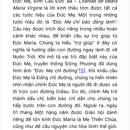
Đức Mẹ, kinh Cầu Đức Bà –
Litaniae de beata
Maria Virgine
là lời kinh thâu tóm được tất cả
các tước hiệu của Đức Mẹ. Một trong những
tước hiệu đó là
“Đức Mẹ chỉ bảo đàng lành”
.
Câu này được trích đọc riêng trong nhiều hoàn
cảnh khác nhau, để khẩn cầu sự trợ giúp từ
Đức Maria. Chúng ta hiểu “trợ giúp” ở đây có
nghĩa là hướng dẫn con đường ngay lành đi về
Nước Trời. Khi mô tả vai trò đặc biệt này của
Đức Mẹ, truyền thống Đông Phương đã dùng
hình ảnh “Đức Mẹ chỉ đường”
[5]
. Khi khẩu cầu
Đức Mẹ là Đấng chỉ đường, chúng ta hiển nhiên
nhìn nhận chính Đức Mẹ là người đã đi được và
đi trọn con đường Giêsu. Do đó, chính Mẹ trở
thành dấu chỉ, biển báo chỉ dẫn cho chúng ta
tiếp bước trên con đường đó. Ngoài ra, ngày
01 tháng Một hàng năm được Giáo hội dành
riêng để tôn kính Đức Maria là Mẹ Thiên Chúa,
cũng như để cầu nguyện cho hòa bình thế giới.