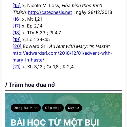
[15]
x. Nicolo M. Loss,
Hòa bình theo Kinh
Thánh
,
http://catechesis.net
, ngày 28/12/2018
[16]
x. Mt 1,21
[17]
x. Ep 2,14
[18]
x. 1Tx 5,23 ; Pl 4,7
[19]
x. Lc 1,39-45
[20]
Edward Sri,
Advent with Mary: “In Haste”
,
http://edwardsri.com/2018/12/01/advent-with-
mary-in-haste/
[21]
x. Xh 3,12 ; Gr 1,8 ; R 2,4
/ Trăm hoa đua nở
Dòng Đa Minh
Góp nhặt
Suy tư
BÀI HỌC TỪ MỘT BỤI