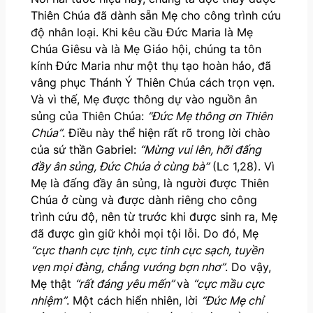
Thiên Chúa đã dành sẵn Mẹ cho công trình cứu
độ nhân loại. Khi kêu cầu Đức Maria là Mẹ
Chúa Giêsu và là Mẹ Giáo hội, chúng ta tôn
kính Đức Maria như một thụ tạo hoàn hảo, đã
vâng phục Thánh Ý Thiên Chúa cách trọn vẹn.
Và vì thế, Mẹ được thông dự vào nguồn ân
sủng của Thiên Chúa:
“Đức Mẹ thông ơn Thiên
Chúa”
. Điều này thể hiện rất rõ trong lời chào
của sứ thần Gabriel:
“Mừng vui lên, hỡi đấng
đầy ân sủng, Đức Chúa ở cùng bà”
(Lc 1,28). Vì
Mẹ là đấng đầy ân sủng, là người được Thiên
Chúa ở cùng và được dành riêng cho công
trình cứu độ, nên từ trước khi được sinh ra, Mẹ
đã được gìn giữ khỏi mọi tội lỗi. Do đó, Mẹ
“cực thanh cực tịnh, cực tinh cực sạch, tuyền
vẹn mọi đàng, chẳng vướng bợn nhơ”
. Do vậy,
Mẹ thật
“rất đáng yêu mến”
và
“cực mầu cực
nhiệm”
. Một cách hiển nhiên, lời
“Đức Mẹ chỉ