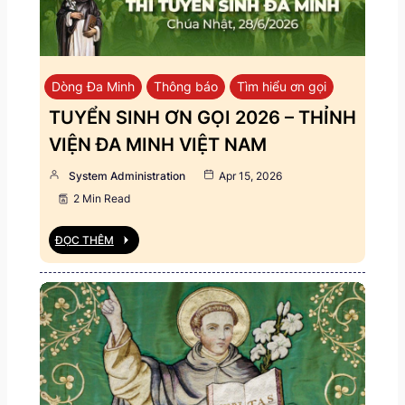
Dòng Đa Minh
Thông báo
Tìm hiểu ơn gọi
TUYỂN SINH ƠN GỌI 2026 – THỈNH
VIỆN ĐA MINH VIỆT NAM
System Administration
Apr 15, 2026
2 Min Read
ĐỌC THÊM