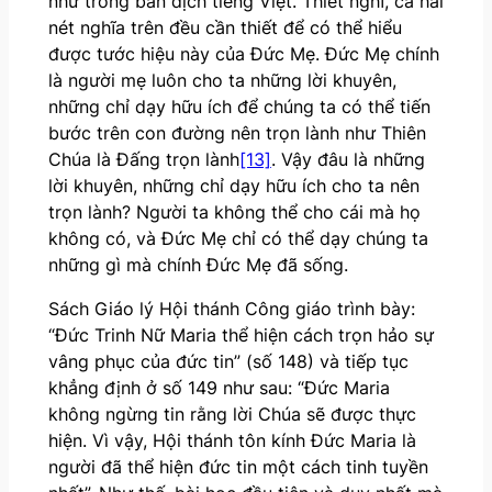
như trong bản dịch tiếng Việt. Thiết nghĩ, cả hai
nét nghĩa trên đều cần thiết để có thể hiểu
được tước hiệu này của Đức Mẹ. Đức Mẹ chính
là người mẹ luôn cho ta những lời khuyên,
những chỉ dạy hữu ích để chúng ta có thể tiến
bước trên con đường nên trọn lành như Thiên
Chúa là Đấng trọn lành
[13]
. Vậy đâu là những
lời khuyên, những chỉ dạy hữu ích cho ta nên
trọn lành? Người ta không thể cho cái mà họ
không có, và Đức Mẹ chỉ có thể dạy chúng ta
những gì mà chính Đức Mẹ đã sống.
Sách Giáo lý Hội thánh Công giáo trình bày:
“Đức Trinh Nữ Maria thể hiện cách trọn hảo sự
vâng phục của đức tin” (số 148) và tiếp tục
khẳng định ở số 149 như sau: “Đức Maria
không ngừng tin rằng lời Chúa sẽ được thực
hiện. Vì vậy, Hội thánh tôn kính Đức Maria là
người đã thể hiện đức tin một cách tinh tuyền