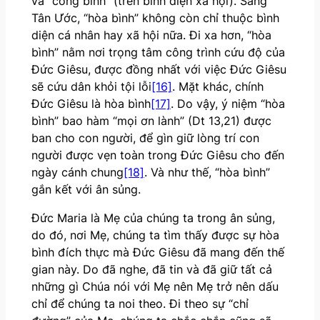
và “công bình” (trên bình diện xã hội). Sang
Tân Ước, “hòa bình” không còn chỉ thuộc bình
diện cá nhân hay xã hội nữa. Đi xa hơn, “hòa
bình” nằm nơi trọng tâm công trình cứu độ của
Đức Giêsu, được đồng nhất với việc Đức Giêsu
sẽ cứu dân khỏi tội lỗi
[16]
. Mặt khác, chính
Đức Giêsu là hòa bình
[17]
. Do vậy, ý niệm “hòa
bình” bao hàm “mọi ơn lành” (Dt 13,21) được
ban cho con người, để gìn giữ lòng trí con
người được vẹn toàn trong Đức Giêsu cho đến
ngày cánh chung
[18]
. Và như thế, “hòa bình”
gắn kết với ân sủng.
Đức Maria là Mẹ của chúng ta trong ân sủng,
do đó, nơi Mẹ, chúng ta tìm thấy được sự hòa
bình đích thực mà Đức Giêsu đã mang đến thế
gian này. Do đã nghe, đã tin và đã giữ tất cả
những gì Chúa nói với Mẹ nên Mẹ trở nên dấu
chỉ để chúng ta noi theo. Đi theo sự “chỉ