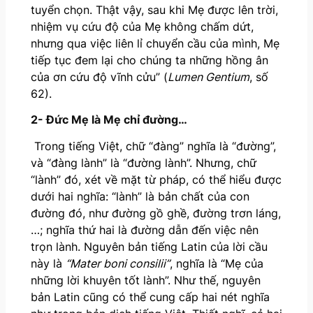
tuyển chọn. Thật vậy, sau khi Mẹ được lên trời,
nhiệm vụ cứu độ của Mẹ không chấm dứt,
nhưng qua việc liên lỉ chuyển cầu của mình, Mẹ
tiếp tục đem lại cho chúng ta những hồng ân
của ơn cứu độ vĩnh cửu” (
Lumen Gentium
, số
62).
2- Đức Mẹ là Mẹ chỉ đường…
Trong tiếng Việt, chữ “đàng” nghĩa là “đường”,
và “đàng lành” là “đường lành”. Nhưng, chữ
“lành” đó, xét về mặt từ pháp, có thể hiểu được
dưới hai nghĩa: “lành” là bản chất của con
đường đó, như đường gồ ghề, đường trơn láng,
…; nghĩa thứ hai là đường dẫn đến việc nên
trọn lành. Nguyên bản tiếng Latin của lời cầu
này là
“Mater boni consilii”
, nghĩa là “Mẹ của
những lời khuyên tốt lành”. Như thế, nguyên
bản Latin cũng có thể cung cấp hai nét nghĩa