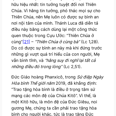
hữu hiệu nhất: tin tưởng tuyệt đối nơi Thiên
Chúa. Vì hằng tin tưởng, phó thác mọi sự cho
Thiên Chúa, nên Mẹ luôn có được sự bình an
nơi nội tâm của mình. Thánh Luca đã diễn tả
điều này bằng cách dùng lại một công thức
quen thuộc trong Cựu Ước: “Thiên Chúa ở
cùng”
[21]
–
“Thiên Chúa ở cùng bà”
(Lc 1,28).
Do có được sự bình an này mà khi đứng trước
những gì vượt quá trí hiểu của con người, Mẹ
vẫn bình tĩnh, và
“hằng suy đi nghĩ lại tất cả
những điều đó trong lòng”
(Lc 2,51).
Đức Giáo hoàng Phanxicô, trong
Sứ điệp Ngày
Hòa bình Thế giới năm
2019, đã khẳng định:
“Trao tặng hòa bình là điều ở trọng tâm sứ
mạng các môn đệ của Chúa Kitô”. Vì thế, là
một Kitô hữu, là môn đệ của Đức Giêsu, noi
gương Mẹ, chúng ta cần phải trao tặng hòa
bình cho người khác, tức là trao tặng Đức