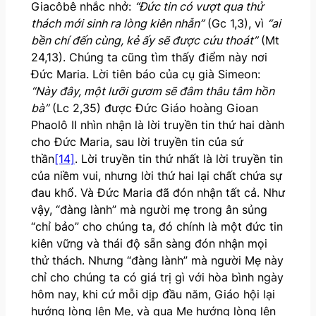
Giacôbê nhắc nhở:
“Đức tin có vượt qua thử
thách mới sinh ra lòng kiên nhẫn”
(Gc 1,3), vì
“ai
bền chí đến cùng, kẻ ấy sẽ được cứu thoát”
(Mt
24,13). Chúng ta cũng tìm thấy điểm này nơi
Đức Maria. Lời tiên báo của cụ già Simeon:
“Này đây, một lưỡi gươm sẽ đâm thâu tâm hồn
bà”
(Lc 2,35) được Đức Giáo hoàng Gioan
Phaolô II nhìn nhận là lời truyền tin thứ hai dành
cho Đức Maria, sau lời truyền tin của sứ
thần
[14]
. Lời truyền tin thứ nhất là lời truyền tin
của niềm vui, nhưng lời thứ hai lại chất chứa sự
đau khổ. Và Đức Maria đã đón nhận tất cả. Như
vậy, “đàng lành” mà người mẹ trong ân sủng
“chỉ bảo” cho chúng ta, đó chính là một đức tin
kiên vững và thái độ sẵn sàng đón nhận mọi
thử thách. Nhưng “đàng lành” mà người Mẹ này
chỉ cho chúng ta có giá trị gì với hòa bình ngày
hôm nay, khi cứ mỗi dịp đầu năm, Giáo hội lại
hướng lòng lên Mẹ, và qua Mẹ hướng lòng lên