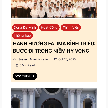
Dòng Đa Minh
Hoạt động
Thỉnh Viện
Thông báo
HÀNH HƯƠNG FATIMA BÌNH TRIỆU:
BƯỚC ĐI TRONG NIỀM HY VỌNG
System Administration
Oct 26, 2025
6 Min Read
ĐỌC THÊM