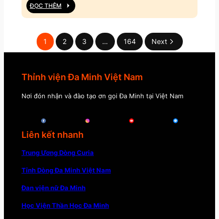
ĐỌC THÊM
1
2
3
…
164
Next
Thỉnh viện Đa Minh Việt Nam
Nơi đón nhận và đào tạo ơn gọi Đa Minh tại Việt Nam
Liên kết nhanh
Trung Ương Dòng Curia
Tỉnh Dòng Đa Minh Việt Nam
Đan viện nữ Đa Minh
Học Viện Thần Học Đa Minh