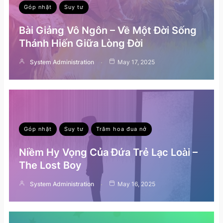
Góp nhặt
Suy tư
Bài Giảng Vô Ngôn – Về Một Đời Sống
Thánh Hiến Giữa Lòng Đời
System Administration
May 17, 2025
Góp nhặt
Suy tư
Trăm hoa đua nở
Niềm Hy Vọng Của Đứa Trẻ Lạc Loài –
The Lost Boy
System Administration
May 16, 2025