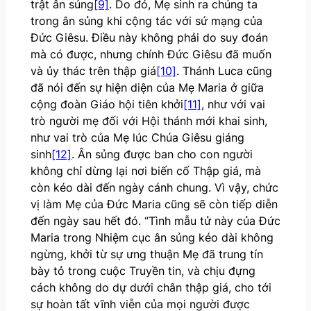
trật ân sủng
[9]
. Do đó, Mẹ sinh ra chúng ta
trong ân sủng khi cộng tác với sứ mạng của
Đức Giêsu. Điều này không phải do suy đoán
mà có được, nhưng chính Đức Giêsu đã muốn
và ủy thác trên thập giá
[10]
. Thánh Luca cũng
đã nói đến sự hiện diện của Mẹ Maria ở giữa
cộng đoàn Giáo hội tiên khởi
[11]
, như với vai
trò người mẹ đối với Hội thánh mới khai sinh,
như vai trò của Mẹ lúc Chúa Giêsu giáng
sinh
[12]
. Ân sủng được ban cho con người
không chỉ dừng lại nơi biến cố Thập giá, mà
còn kéo dài đến ngày cánh chung. Vì vậy, chức
vị làm Mẹ của Đức Maria cũng sẽ còn tiếp diễn
đến ngày sau hết đó. “Tình mẫu tử này của Đức
Maria trong Nhiệm cục ân sủng kéo dài không
ngừng, khởi từ sự ưng thuận Mẹ đã trung tín
bày tỏ trong cuộc Truyền tin, và chịu đựng
cách không do dự dưới chân thập giá, cho tới
sự hoàn tất vĩnh viễn của mọi người được