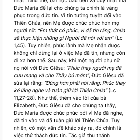
nhất”. Như thế, bài học đầu tiên và duy nhất mà
Đức Maria để lại cho chúng ta chính là vâng
phục trong đức tin. Vì tin tưởng tuyệt đối vào
Thiên Chúa, nên Mẹ được chúc phúc hơn mọi
người nữ:
“Em thật có phúc, vì đã tin rằng, Chúa
sẽ thực hiện những gì Người đã nói với em”
(Lc
1,45). Tuy nhiên, phúc lành mà Mẹ nhận được
không chỉ dừng lại ở việc Mẹ đã tin, nhưng còn
đi xa hơn thế. Sau này, khi một người phụ nữ
nọ nói với Đức Giêsu:
“Phúc thay người mẹ đã
cưu mang và cho Thầy bú mớm”
, Đức Giêsu đã
sửa lại rằng:
“Đúng hơn phải nói rằng: Phúc thay
kẻ lắng nghe và tuân giữ lời Thiên Chúa”
(Lc
11,27-28). Như thế, thêm vào lời của bà
Elizabeth, Đức Giêsu đã cho chúng ta thấy,
Đức Maria được chúc phúc bởi vì Mẹ đã nghe,
đã tin vào và đã tuân giữ lời Thiên Chúa. Tuy
nhiên, có một vấn đề khác xảy ra, đó chính là
việc thử thách đức tin. Tác giả thư thánh