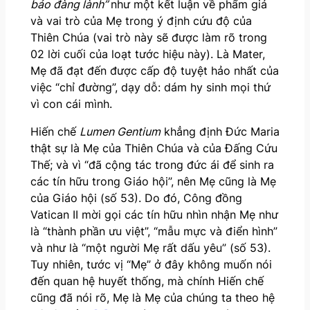
bảo đàng lành”
như một kết luận về phẩm giá
và vai trò của Mẹ trong ý định cứu độ của
Thiên Chúa (vai trò này sẽ được làm rõ trong
02 lời cuối của loạt tước hiệu này). Là Mater,
Mẹ đã đạt đến được cấp độ tuyệt hảo nhất của
việc “chỉ đường”, dạy dỗ: dám hy sinh mọi thứ
vì con cái mình.
Hiến chế
Lumen Gentium
khẳng định Đức Maria
thật sự là Mẹ của Thiên Chúa và của Đấng Cứu
Thế; và vì “đã cộng tác trong đức ái để sinh ra
các tín hữu trong Giáo hội”, nên Mẹ cũng là Mẹ
của Giáo hội (số 53). Do đó, Công đồng
Vatican II mời gọi các tín hữu nhìn nhận Mẹ như
là “thành phần ưu việt”, “mẫu mực và điển hình”
và như là “một người Mẹ rất dấu yêu” (số 53).
Tuy nhiên, tước vị “Mẹ” ở đây không muốn nói
đến quan hệ huyết thống, mà chính Hiến chế
cũng đã nói rõ, Mẹ là Mẹ của chúng ta theo hệ