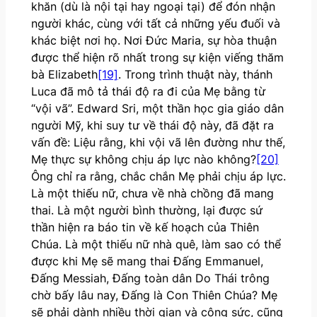
khăn (dù là nội tại hay ngoại tại) để đón nhận
người khác, cùng với tất cả những yếu đuối và
khác biệt nơi họ. Nơi Đức Maria, sự hòa thuận
được thể hiện rõ nhất trong sự kiện viếng thăm
bà Elizabeth
[19]
. Trong trình thuật này, thánh
Luca đã mô tả thái độ ra đi của Mẹ bằng từ
“vội vã”. Edward Sri, một thần học gia giáo dân
người Mỹ, khi suy tư về thái độ này, đã đặt ra
vấn đề: Liệu rằng, khi vội vã lên đường như thế,
Mẹ thực sự không chịu áp lực nào không?
[20]
Ông chỉ ra rằng, chắc chắn Mẹ phải chịu áp lực.
Là một thiếu nữ, chưa về nhà chồng đã mang
thai. Là một người bình thường, lại được sứ
thần hiện ra báo tin về kế hoạch của Thiên
Chúa. Là một thiếu nữ nhà quê, làm sao có thể
được khi Mẹ sẽ mang thai Đấng Emmanuel,
Đấng Messiah, Đấng toàn dân Do Thái trông
chờ bấy lâu nay, Đấng là Con Thiên Chúa? Mẹ
sẽ phải dành nhiều thời gian và công sức, cũng