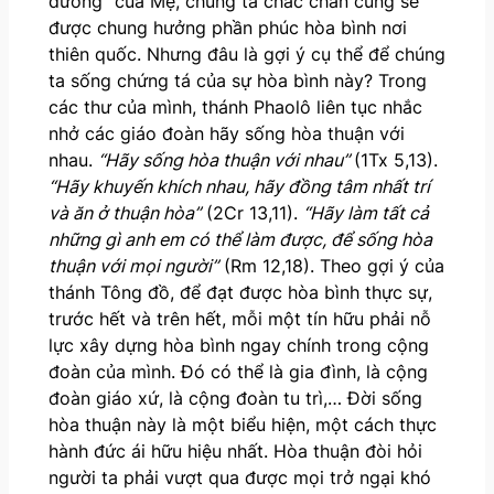
đường” của Mẹ, chúng ta chắc chắn cũng sẽ
được chung hưởng phần phúc hòa bình nơi
thiên quốc. Nhưng đâu là gợi ý cụ thể để chúng
ta sống chứng tá của sự hòa bình này? Trong
các thư của mình, thánh Phaolô liên tục nhắc
nhở các giáo đoàn hãy sống hòa thuận với
nhau.
“Hãy sống hòa thuận với nhau”
(1Tx 5,13).
“Hãy khuyến khích nhau, hãy đồng tâm nhất trí
và ăn ở thuận hòa”
(2Cr 13,11).
“Hãy làm tất cả
những gì anh em có thể làm được, để sống hòa
thuận với mọi người”
(Rm 12,18). Theo gợi ý của
thánh Tông đồ, để đạt được hòa bình thực sự,
trước hết và trên hết, mỗi một tín hữu phải nỗ
lực xây dựng hòa bình ngay chính trong cộng
đoàn của mình. Đó có thể là gia đình, là cộng
đoàn giáo xứ, là cộng đoàn tu trì,… Đời sống
hòa thuận này là một biểu hiện, một cách thực
hành đức ái hữu hiệu nhất. Hòa thuận đòi hỏi
người ta phải vượt qua được mọi trở ngại khó