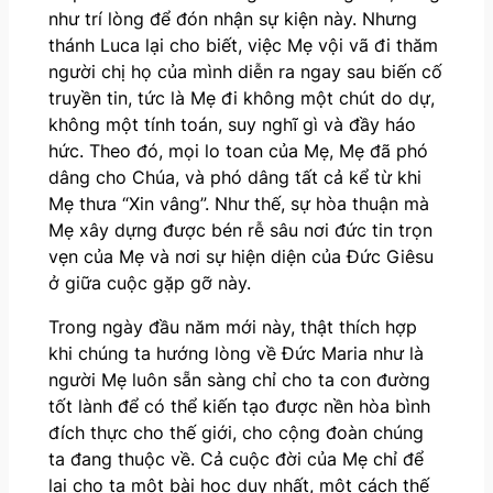
như trí lòng để đón nhận sự kiện này. Nhưng
thánh Luca lại cho biết, việc Mẹ vội vã đi thăm
người chị họ của mình diễn ra ngay sau biến cố
truyền tin, tức là Mẹ đi không một chút do dự,
không một tính toán, suy nghĩ gì và đầy háo
hức. Theo đó, mọi lo toan của Mẹ, Mẹ đã phó
dâng cho Chúa, và phó dâng tất cả kể từ khi
Mẹ thưa “Xin vâng”. Như thế, sự hòa thuận mà
Mẹ xây dựng được bén rễ sâu nơi đức tin trọn
vẹn của Mẹ và nơi sự hiện diện của Đức Giêsu
ở giữa cuộc gặp gỡ này.
Trong ngày đầu năm mới này, thật thích hợp
khi chúng ta hướng lòng về Đức Maria như là
người Mẹ luôn sẵn sàng chỉ cho ta con đường
tốt lành để có thể kiến tạo được nền hòa bình
đích thực cho thế giới, cho cộng đoàn chúng
ta đang thuộc về. Cả cuộc đời của Mẹ chỉ để
lại cho ta một bài học duy nhất, một cách thế