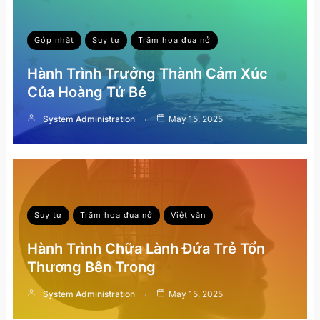
Góp nhặt
Suy tư
Trăm hoa đua nở
Hành Trình Trưởng Thành Cảm Xúc
Của Hoàng Tử Bé
System Administration
May 15, 2025
Suy tư
Trăm hoa đua nở
Việt văn
Hành Trình Chữa Lành Đứa Trẻ Tổn
Thương Bên Trong
System Administration
May 15, 2025