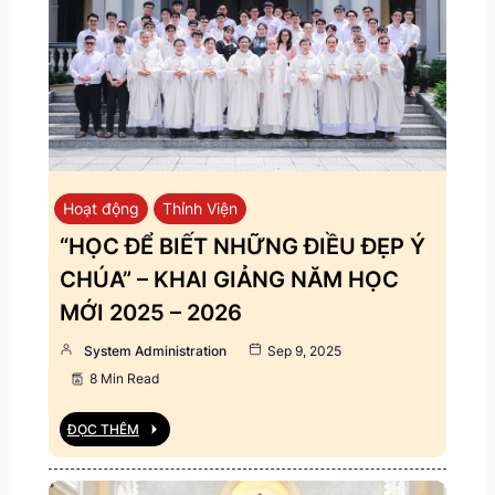
Hoạt động
Thỉnh Viện
“HỌC ĐỂ BIẾT NHỮNG ĐIỀU ĐẸP Ý
CHÚA” – KHAI GIẢNG NĂM HỌC
MỚI 2025 – 2026
System Administration
Sep 9, 2025
8 Min Read
ĐỌC THÊM