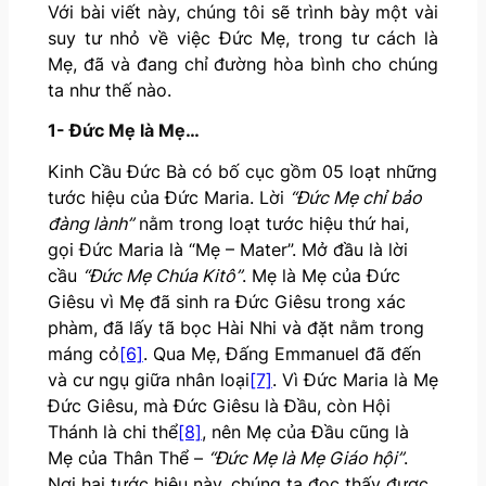
Với bài viết này, chúng tôi sẽ trình bày một vài
suy tư nhỏ về việc Đức Mẹ, trong tư cách là
Mẹ, đã và đang chỉ đường hòa bình cho chúng
ta như thế nào.
1- Đức Mẹ là Mẹ…
Kinh Cầu Đức Bà có bố cục gồm 05 loạt những
tước hiệu của Đức Maria. Lời
“Đức Mẹ chỉ bảo
đàng lành”
nằm trong loạt tước hiệu thứ hai,
gọi Đức Maria là “Mẹ – Mater”. Mở đầu là lời
cầu
“Đức Mẹ Chúa Kitô”
. Mẹ là Mẹ của Đức
Giêsu vì Mẹ đã sinh ra Đức Giêsu trong xác
phàm, đã lấy tã bọc Hài Nhi và đặt nằm trong
máng cỏ
[6]
. Qua Mẹ, Đấng Emmanuel đã đến
và cư ngụ giữa nhân loại
[7]
. Vì Đức Maria là Mẹ
Đức Giêsu, mà Đức Giêsu là Đầu, còn Hội
Thánh là chi thể
[8]
, nên Mẹ của Đầu cũng là
Mẹ của Thân Thể –
“Đức Mẹ là Mẹ Giáo hội”
.
Nơi hai tước hiệu này, chúng ta đọc thấy được