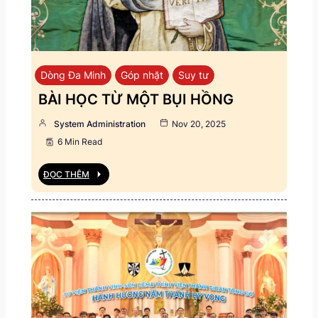
Dòng Đa Minh
Góp nhặt
Suy tư
BÀI HỌC TỪ MỘT BỤI HỒNG
System Administration
Nov 20, 2025
6 Min Read
ĐỌC THÊM