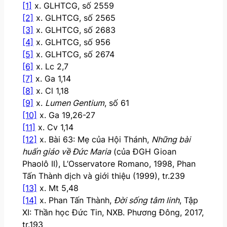
[1]
x. GLHTCG, số 2559
[2]
x. GLHTCG, số 2565
[3]
x. GLHTCG, số 2683
[4]
x. GLHTCG, số 956
[5]
x. GLHTCG, số 2674
[6]
x. Lc 2,7
[7]
x. Ga 1,14
[8]
x. Cl 1,18
[9]
x.
Lumen Gentium
, số 61
[10]
x. Ga 19,26-27
[11]
x. Cv 1,14
[12]
x. Bài 63: Mẹ của Hội Thánh,
Những bài
huấn giáo về Đức Maria
(của ĐGH Gioan
Phaolô II), L’Osservatore Romano, 1998, Phan
Tấn Thành dịch và giới thiệu (1999), tr.239
[13]
x. Mt 5,48
[14]
x. Phan Tấn Thành,
Đời sống tâm linh
, Tập
XI: Thần học Đức Tin, NXB. Phương Đông, 2017,
tr.193