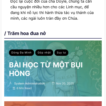
Đọc lại cuộc đời của cha Doyle, chúng ta cần
cầu nguyện nhiều hơn cho các Linh mục, để
đang khi nỗ lực thi hành thừa tác vụ thánh của
mình, các ngài luôn tràn đầy ơn Chúa.
/ Trăm hoa đua nở
Dòng Đa Minh
Góp nhặt
Suy tư
BÀI HỌC TỪ MỘT BỤI
HỒNG
System Administration
Nov 20, 2025
6 Min Read