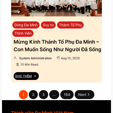
Dòng Đa Minh
Suy tư
Thánh Tổ Phụ
Thỉnh Viện
Mừng Kính Thánh Tổ Phụ Đa Minh –
Con Muốn Sống Như Người Đã Sống
System Administration
Aug 10, 2025
10 Min Read
ĐỌC THÊM
1
2
3
…
164
Next
Thỉnh viện Đa Minh Việt Nam