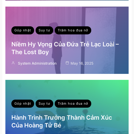
Góp nhặt
Suy tư
Trăm hoa đua nở
Niềm Hy Vọng Của Đứa Trẻ Lạc Loài –
The Lost Boy
System Administration
May 16, 2025
Góp nhặt
Suy tư
Trăm hoa đua nở
Hành Trình Trưởng Thành Cảm Xúc
Của Hoàng Tử Bé