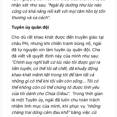
nhận xét như sau:
“Ngài ấy dường như lúc nào
cũng có khả năng nối kết với mọi tâm hồn bị tổn
thương và xa cách”
.
Tuyên úy quân đội
Cho dù rất khao khát được đến truyền giáo tại
châu Phi, nhưng khi chiến tranh bùng nổ, ngài
đã tự nguyện xin làm tuyên úy quân đội. Cha
đã viết về quyết định này của mình như sau:
“Chính suy nghĩ bất cứ lúc nào tôi được gọi ra
tiền tuyến, có thể tôi sẽ chết, đã khuấy động
khao khát mãnh liệt trong tôi để làm tất cả
những gì có thể khi tôi vẫn còn sống… Tôi có
thể không còn có thể chứng tỏ được tình yêu
của tôi dành cho Chúa Giêsu”
. Trong thời gian
là một Tuyên úy, ngài đã luôn chu toàn trách
nhiệm linh mục của mình, khi phục vụ
“những
chàng trai dũng cảm đau khổ”
bằng việc cử