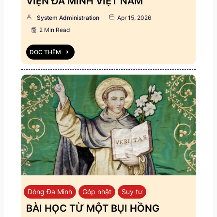
VIỆN ĐA MINH VIỆT NAM
System Administration
Apr 15, 2026
2 Min Read
ĐỌC THÊM
Dòng Đa Minh
Góp nhặt
Suy tư
BÀI HỌC TỪ MỘT BỤI HỒNG