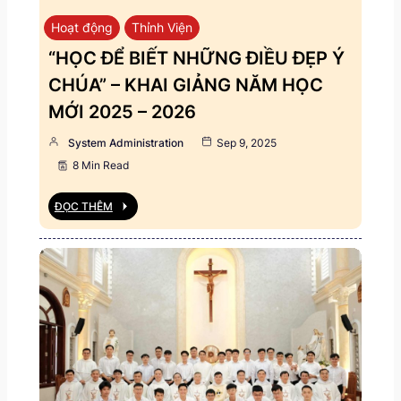
Hoạt động
Thỉnh Viện
“HỌC ĐỂ BIẾT NHỮNG ĐIỀU ĐẸP Ý
CHÚA” – KHAI GIẢNG NĂM HỌC
MỚI 2025 – 2026
System Administration
Sep 9, 2025
8 Min Read
ĐỌC THÊM