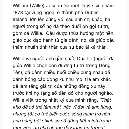
William (Willie) Joseph Gabriel Doyle sinh năm
1873 tại vùng ngoại ô thành phố Dublin,
Ireland, lớn lên cùng với sáu anh chị khác; ba
người trong số họ đã theo đuổi ơn gọi tu trì,
gồm cả Willie. Cậu được thừa hưởng một nền
giáo dục đạo hạnh từ gia đình, nơi đã giúp cậu
thấm nhuần tinh thần của sự bác ái xả thân.
Willie và người anh gần nhất, Charlie (người đã
giúp Willie chọn con đường tu trì trong Dòng
Tên), đã dành nhiều buổi chiều cùng nhau để
đánh bóng các đồng xu như mọi trẻ em khác
để làm tăng giá trị của những đồng xu này
trước khi họ tặng số tiền đó cho người nghèo.
Willie viết trong nhật ký của mình rằng,
“Thật
khó để có thể làm một việc vĩ đại và anh hùng,
nhưng tôi có thể biến cuộc sống mình trở nên
anh hùng bởi chính sự cố gắng hết mình trong
mọi việc, dù nhỏ nhưng đầy lòng tin tưởng”
.