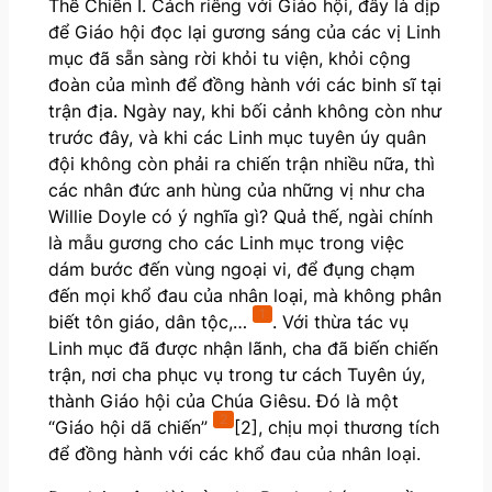
Thế Chiến I. Cách riêng với Giáo hội, đây là dịp
để Giáo hội đọc lại gương sáng của các vị Linh
mục đã sẵn sàng rời khỏi tu viện, khỏi cộng
đoàn của mình để đồng hành với các binh sĩ tại
trận địa. Ngày nay, khi bối cảnh không còn như
trước đây, và khi các Linh mục tuyên úy quân
đội không còn phải ra chiến trận nhiều nữa, thì
các nhân đức anh hùng của những vị như cha
Willie Doyle có ý nghĩa gì? Quả thế, ngài chính
là mẫu gương cho các Linh mục trong việc
dám bước đến vùng ngoại vi, để đụng chạm
đến mọi khổ đau của nhân loại, mà không phân
1
biết tôn giáo, dân tộc,…
. Với thừa tác vụ
Linh mục đã được nhận lãnh, cha đã biến chiến
trận, nơi cha phục vụ trong tư cách Tuyên úy,
thành Giáo hội của Chúa Giêsu. Đó là một
2
“Giáo hội dã chiến”
[2], chịu mọi thương tích
để đồng hành với các khổ đau của nhân loại.