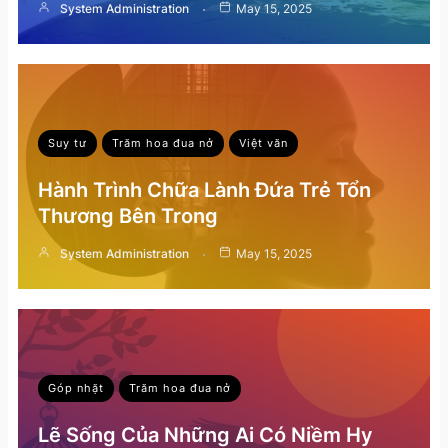
System Administration
May 15, 2025
Suy tư
Trăm hoa đua nở
Việt văn
Hành Trình Chữa Lành Đứa Trẻ Tổn
Thương Bên Trong
System Administration
May 15, 2025
Góp nhặt
Trăm hoa đua nở
Lẽ Sống Của Những Ai Có Niềm Hy