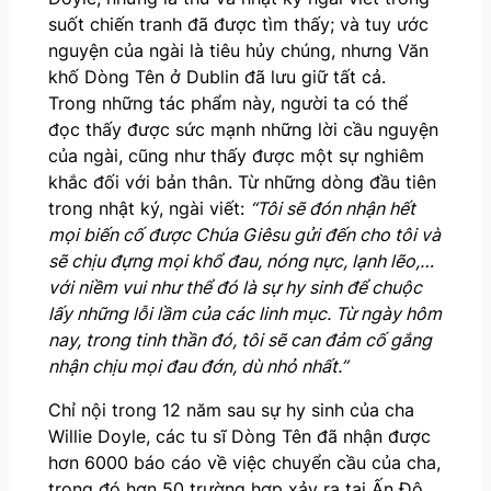
suốt chiến tranh đã được tìm thấy; và tuy ước
nguyện của ngài là tiêu hủy chúng, nhưng Văn
khố Dòng Tên ở Dublin đã lưu giữ tất cả.
Trong những tác phẩm này, người ta có thể
đọc thấy được sức mạnh những lời cầu nguyện
của ngài, cũng như thấy được một sự nghiêm
khắc đối với bản thân. Từ những dòng đầu tiên
trong nhật ký, ngài viết:
“Tôi sẽ đón nhận hết
mọi biến cố được Chúa Giêsu gửi đến cho tôi và
sẽ chịu đựng mọi khổ đau, nóng nực, lạnh lẽo,…
với niềm vui như thể đó là sự hy sinh để chuộc
lấy những lỗi lầm của các linh mục. Từ ngày hôm
nay, trong tinh thần đó, tôi sẽ can đảm cố gắng
nhận chịu mọi đau đớn, dù nhỏ nhất.”
Chỉ nội trong 12 năm sau sự hy sinh của cha
Willie Doyle, các tu sĩ Dòng Tên đã nhận được
hơn 6000 báo cáo về việc chuyển cầu của cha,
trong đó hơn 50 trường hợp xảy ra tại Ấn Độ,