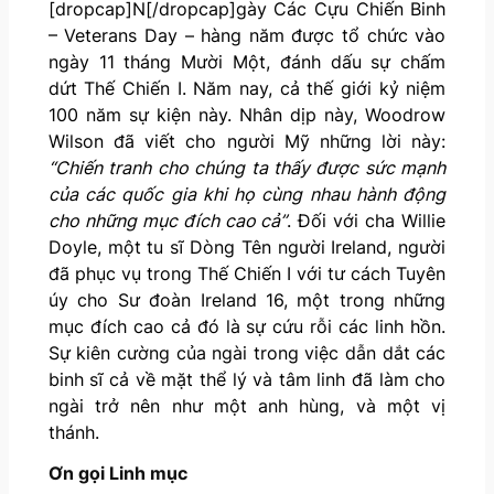
[dropcap]N[/dropcap]gày Các Cựu Chiến Binh
– Veterans Day – hàng năm được tổ chức vào
ngày 11 tháng Mười Một, đánh dấu sự chấm
dứt Thế Chiến I. Năm nay, cả thế giới kỷ niệm
100 năm sự kiện này. Nhân dịp này, Woodrow
Wilson đã viết cho người Mỹ những lời này:
“Chiến tranh cho chúng ta thấy được sức mạnh
của các quốc gia khi họ cùng nhau hành động
cho những mục đích cao cả”
. Đối với cha Willie
Doyle, một tu sĩ Dòng Tên người Ireland, người
đã phục vụ trong Thế Chiến I với tư cách Tuyên
úy cho Sư đoàn Ireland 16, một trong những
mục đích cao cả đó là sự cứu rỗi các linh hồn.
Sự kiên cường của ngài trong việc dẫn dắt các
binh sĩ cả về mặt thể lý và tâm linh đã làm cho
ngài trở nên như một anh hùng, và một vị
thánh.
Ơn gọi Linh mục