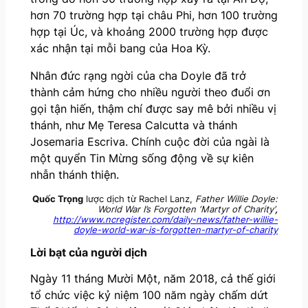
hơn 70 trường hợp tại châu Phi, hơn 100 trường
hợp tại Úc, và khoảng 2000 trường hợp được
xác nhận tại mỗi bang của Hoa Kỳ.
Nhân đức rạng ngời của cha Doyle đã trở
thành cảm hứng cho nhiều người theo đuổi ơn
gọi tận hiến, thậm chí được say mê bởi nhiều vị
thánh, như Mẹ Teresa Calcutta và thánh
Josemaria Escriva. Chính cuộc đời của ngài là
một quyển Tin Mừng sống động về sự kiên
nhẫn thánh thiện.
Quốc Trọng
lược dịch từ Rachel Lanz,
Father Willie Doyle:
World War I’s Forgotten ‘Martyr of Charity’
,
http://www.ncregister.com/daily-news/father-willie-
doyle-world-war-is-forgotten-martyr-of-charity
Lời bạt của người dịch
Ngày 11 tháng Mười Một, năm 2018, cả thế giới
tổ chức việc kỷ niệm 100 năm ngày chấm dứt