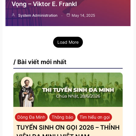
Vọng – Viktor E. Frankl
System Administration
May 14, 2025
Load More
/ Bài viết mới nhất
Dòng Đa Minh
Thông báo
Tìm hiểu ơn gọi
TUYỂN SINH ƠN GỌI 2026 – THỈNH