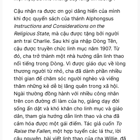
Cậu nhận ra được ơn gọi dâng hiến của mình
khi đọc quyển sách của thánh Alphongsus
Instructions and Considerations on the
Religious State
, mà cậu được tặng bởi người
anh trai Charlie. Sau khi gia nhập Dòng Tên,
cậu được truyền chức linh mục năm 1907. Từ
đó, cha trở thành một nhà hướng dẫn linh thao
nổi tiếng trong Dòng. Vì được giáo dục về lòng
thương người từ nhỏ, cha đã dành phần nhiều
thời gian để chăm sóc người nghèo và viếng
thăm những kẻ dễ bị lãng quên trong xã hội.
Ngài thường đồng hành với nhiều công nhân
trên con đường đi làm của họ, giảng dạy đời
sống ẩn dật và khó khăn cho linh mục và giáo
dân, tham gia hướng dẫn linh thao và cha đã
cảm hóa được một gái điếm. Tác giả cuốn
To
Raise the Fallen
, một hợp tuyển các lá thư, lời
cậu nguyện, bài viết linh thao của cha Willie, đã