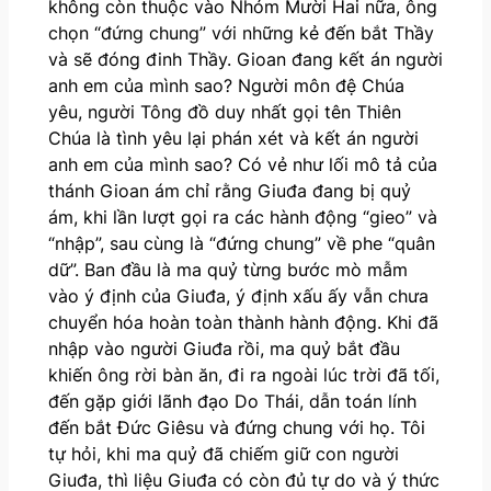
không còn thuộc vào Nhóm Mười Hai nữa, ông
chọn “đứng chung” với những kẻ đến bắt Thầy
và sẽ đóng đinh Thầy. Gioan đang kết án người
anh em của mình sao? Người môn đệ Chúa
yêu, người Tông đồ duy nhất gọi tên Thiên
Chúa là tình yêu lại phán xét và kết án người
anh em của mình sao? Có vẻ như lối mô tả của
thánh Gioan ám chỉ rằng Giuđa đang bị quỷ
ám, khi lần lượt gọi ra các hành động “gieo” và
“nhập”, sau cùng là “đứng chung” về phe “quân
dữ”. Ban đầu là ma quỷ từng bước mò mẫm
vào ý định của Giuđa, ý định xấu ấy vẫn chưa
chuyển hóa hoàn toàn thành hành động. Khi đã
nhập vào người Giuđa rồi, ma quỷ bắt đầu
khiến ông rời bàn ăn, đi ra ngoài lúc trời đã tối,
đến gặp giới lãnh đạo Do Thái, dẫn toán lính
đến bắt Đức Giêsu và đứng chung với họ. Tôi
tự hỏi, khi ma quỷ đã chiếm giữ con người
Giuđa, thì liệu Giuđa có còn đủ tự do và ý thức