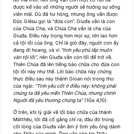
được kể vào số những người sẽ hưởng sự sống
viên mãi. Dù đã hư hỏng, nhưng ông vẫn được
Đức Giêsu gọi là “đứa con”. Giuđa vẫn là con
của Chúa Cha, và Chúa Cha vẫn là cha của
Giuđa. Điều này trọng hơn mọi sự, lớn lao hơn
cả tội lỗi của ông. Chỉ là giờ đây, người con ấy
đang đi hoang, và vì
“tình yêu phủ lấp muôn
vàn tội lỗi”
, nên Giuđa vẫn còn lối để trở về.
Thiên Chúa đã lên tiếng bào chữa cho đứa con
tội lỗi này như thế. Lời bào chữa này chứng
thực điều sau này thánh Gioan nói trong thư
của ngài:
“Tình yêu cốt ở điều này: không phải
chúng ta đã yêu mến Thiên Chúa, nhưng chính
Người đã yêu thương chúng ta”
(1Ga 4,10).
Ở trên, khi lý giải về lối bào chữa của thánh
Mátthêu, tôi đã cố gắng chỉ ra, đâu đó trong
cõi lòng của Giuđa vẫn âm ỷ tình yêu ông dành
cho Thầy của mình. Ông vẫn còn tin Thầy.