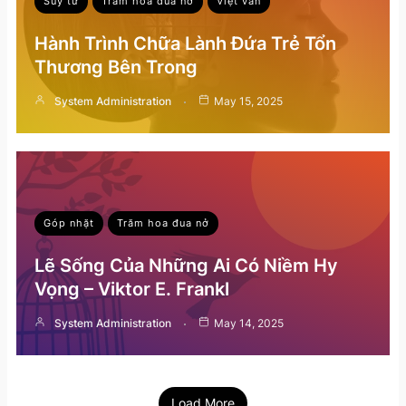
Suy tư
Trăm hoa đua nở
Việt văn
Hành Trình Chữa Lành Đứa Trẻ Tổn
Thương Bên Trong
System Administration
May 15, 2025
Góp nhặt
Trăm hoa đua nở
Lẽ Sống Của Những Ai Có Niềm Hy
Vọng – Viktor E. Frankl
System Administration
May 14, 2025
Load More