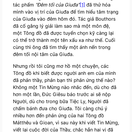
tác phẩm
“Đêm tối của Giuđa”
[1]
đã thử hóa
mình vào vị trí của Giuđa để tìm hiểu tâm trạng
của Giuđa vào đêm hôm đó. Tác giả Bouthors
đã cố gắng lý giải làm sao mà một môn đệ,
một Tông đồ đã được tuyển chọn kỹ càng lại
có thể trở thành một tên xấu xa như thế. Cuối
cùng thì ông đã tìm thấy một ánh nến trong
đêm tối nội tâm của Giuđa.
Nhưng rồi tôi cũng mơ hồ một chuyện, các
Tông đồ khi biết được người anh em của mình
đã phản thầy, phản bạn thì phản ứng thế nào?
Không một Tin Mừng nào nhắc đến, dù cho đã
hơn một lần, Đức Giêsu báo trước ai sẽ nộp
Người, dù cho trong bữa Tiệc Ly, Người đã
chấm bánh đưa cho Giuđa. Tôi càng chú ý
nhiều hơn đến phản ứng của hai Tông đồ
Mátthêu và Gioan, vì sau này khi viết Tin Mừng,
viết lại cuộc đời của Thầy, chắc hẳn hai vị đã