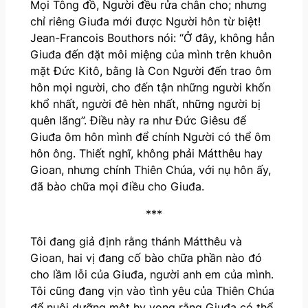
Mọi Tông đồ, Người đều rửa chân cho; nhưng
chỉ riêng Giuđa mới được Người hôn từ biệt!
Jean-Francois Bouthors nói: “Ở đây, không hẳn
Giuđa đến đặt môi miệng của mình trên khuôn
mặt Đức Kitô, bằng là Con Người đến trao ôm
hôn mọi người, cho đến tận những người khốn
khổ nhất, người đê hèn nhất, những người bị
quên lãng”. Điều này ra như Đức Giêsu để
Giuđa ôm hôn mình để chính Người có thể ôm
hôn ông. Thiết nghĩ, không phải Mátthêu hay
Gioan, nhưng chính Thiên Chúa, với nụ hôn ấy,
đã bào chữa mọi điều cho Giuđa.
***
Tôi đang giả định rằng thánh Mátthêu và
Gioan, hai vị đang cố bào chữa phần nào đó
cho lầm lỗi của Giuđa, người anh em của mình.
Tôi cũng đang vịn vào tình yêu của Thiên Chúa
để nuôi dưỡng một hy vọng rằng Giuđa có thể