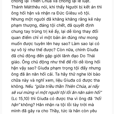
chống lại Thiên Chúa và chống lại lề luật.
Thánh Mátthêu nói, khi thấy Người bị kết án thì
ông hối hận và nhận ra Đức Giêsu vô tội.
Nhưng một người đã khăng khăng rằng kẻ này
phạm thượng, đáng tội chết, đã quyết định
chung tay trừng trị kẻ ấy, lại dễ lòng thay đổi
quan điểm chỉ vì một bản án đúng như mong
muốn được tuyên lên hay sao? Làm sao lại có
sự vô lý như thế được? Còn nữa, chính Giuđa
đã chủ động đến gặp giới lãnh đạo Do Thái
giáo. Ông chủ động như thế để rồi dễ lòng hối
hận vậy sao? Giuđa phạm trọng tội đấy nhưng
ông đã ăn năn hối cải. Ta hãy thử nghe lời bào
chữa này và nghĩ xem, liệu Giuđa có được tha
không. Nếu
“giữa triều thần Thiên Chúa, ai nấy
sẽ vui mừng vì một người tội lỗi ăn năn sám hối”
(Lc 15,10) thì Giuđa có được tha vì ông đã
“hối
hận”
không? Hắn nhận ra tội lỗi tày trời mà
mình đã gây ra cho Thầy, tức là hắn còn yêu