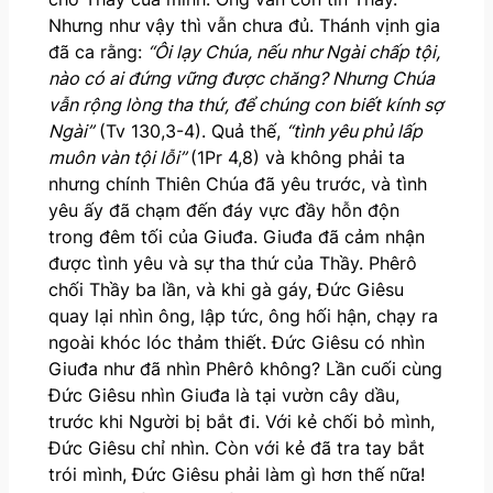
Nhưng như vậy thì vẫn chưa đủ. Thánh vịnh gia
đã ca rằng:
“Ôi lạy Chúa, nếu như Ngài chấp tội,
nào có ai đứng vững được chăng? Nhưng Chúa
vẫn rộng lòng tha thứ, để chúng con biết kính sợ
Ngài”
(Tv 130,3-4). Quả thế,
“tình yêu phủ lấp
muôn vàn tội lỗi”
(1Pr 4,8) và không phải ta
nhưng chính Thiên Chúa đã yêu trước, và tình
yêu ấy đã chạm đến đáy vực đầy hỗn độn
trong đêm tối của Giuđa. Giuđa đã cảm nhận
được tình yêu và sự tha thứ của Thầy. Phêrô
chối Thầy ba lần, và khi gà gáy, Đức Giêsu
quay lại nhìn ông, lập tức, ông hối hận, chạy ra
ngoài khóc lóc thảm thiết. Đức Giêsu có nhìn
Giuđa như đã nhìn Phêrô không? Lần cuối cùng
Đức Giêsu nhìn Giuđa là tại vườn cây dầu,
trước khi Người bị bắt đi. Với kẻ chối bỏ mình,
Đức Giêsu chỉ nhìn. Còn với kẻ đã tra tay bắt
trói mình, Đức Giêsu phải làm gì hơn thế nữa!