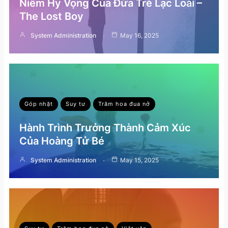
Niềm Hy Vọng Của Đứa Trẻ Lạc Loài –
The Lost Boy
System Administration
May 16, 2025
Góp nhặt
Suy tư
Trăm hoa đua nở
Hành Trình Trưởng Thành Cảm Xúc
Của Hoàng Tử Bé
System Administration
May 15, 2025