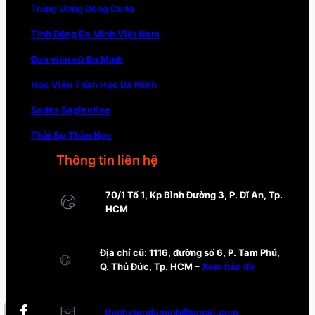
Trung Ương Dòng Curia
Tỉnh Dòng Đa Minh Việt Nam
Đan viện nữ Đa Minh
Học Viện Thần Học Đa Minh
Sedes Sapientiae
Thời Sự Thần Học
Thông tin liên hệ
70/1 Tổ 1, Kp Bình Đường 3, P. Dĩ An, Tp.
HCM
Địa chỉ cũ: 1116, đường số 6, P. Tam Phú,
Q. Thủ Đức, Tp. HCM –
Xem bản đồ
thinhviendaminh@gmail.com