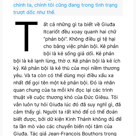
chính ta, chính tôi cũng đang trong tình trạng
trượt dốc như thế.
T
ất cả những gì ta biết về Giuđa
Itcariốt đều xoay quanh hai chữ
“phản bội”. Không điều gì tệ hại
cho bằng việc phản bội. Kẻ phản
bội là kẻ sống giả dối. Kẻ phản
bội là kẻ lạnh lùng, thờ ơ. Kẻ phản bội là kẻ ích
kỷ. Kẻ phản bội là kẻ thù của mọi niềm thương
yêu. Và ta còn có thể dùng mọi điều xấu xa
nhất để gọi tên một kẻ phản bội. Đó là nhãn
quan chung của ta mỗi khi đọc lại các trình
thuật về cuộc thương khó của Đức Giêsu. Tôi
vẫn luôn tự hỏi Giuđa lúc đó đã suy nghĩ gì, đã
cảm thấy gì. Người ta rất khó để có thể đoán
biết được, bởi dữ kiện Kinh Thánh không đủ để
ta lần mò vào các chuyển biến nội tâm của
Giuđa. Tác giả Jean-Francois Bouthors trong