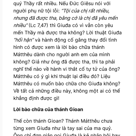
quý Thầy rất nhiều. Nếu Đức Giêsu nói với
người phụ nữ tội lỗi:
“Tội của chị rất nhiều,
nhưng đã được tha, bằng cớ là chị đã yêu mến
nhiều”
(Lc 7,47) thì Giuđa có vì vẫn còn yêu
mến Thầy mà được tha không? Lời thuật Giuđa
“hối hận”
và hành động cố gắng thay đổi tình
hình có được xem là lời bào chữa thánh
Mátthêu dành cho người anh em của mình
không? Giả như ông đã được tha, thì ta phải
nghĩ thế nào về hành vi thắt cổ tự tử của ông?
Mátthêu có ý gì khi thuật lại điều đó? Liệu
Mátthêu có muốn bào chữa cho Giuđa không?
Về tất cả những điều này, không một ai có thể
khẳng định được gì!
Lời bào chữa của thánh Gioan
Thế còn thánh Gioan? Thánh Mátthêu chưa
từng xem Giuđa như là tay sai của ma quỷ.
Ông chỉ đơn giản gọi Giuđa là kẻ phản bội hay