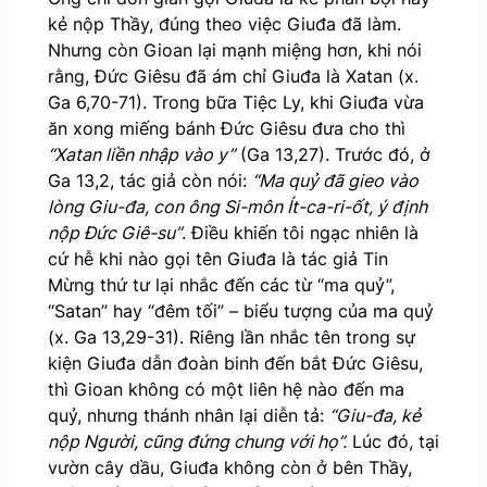
kẻ nộp Thầy, đúng theo việc Giuđa đã làm.
Nhưng còn Gioan lại mạnh miệng hơn, khi nói
rằng, Đức Giêsu đã ám chỉ Giuđa là Xatan (x.
Ga 6,70-71). Trong bữa Tiệc Ly, khi Giuđa vừa
ăn xong miếng bánh Đức Giêsu đưa cho thì
“Xatan liền nhập vào y”
(Ga 13,27). Trước đó, ở
Ga 13,2, tác giả còn nói:
“Ma quỷ đã gieo vào
lòng Giu-đa, con ông Si-môn Ít-ca-ri-ốt, ý định
nộp Đức Giê-su”
. Điều khiến tôi ngạc nhiên là
cứ hễ khi nào gọi tên Giuđa là tác giả Tin
Mừng thứ tư lại nhắc đến các từ “ma quỷ”,
“Satan” hay “đêm tối” – biểu tượng của ma quỷ
(x. Ga 13,29-31). Riêng lần nhắc tên trong sự
kiện Giuđa dẫn đoàn binh đến bắt Đức Giêsu,
thì Gioan không có một liên hệ nào đến ma
quỷ, nhưng thánh nhân lại diễn tả:
“Giu-đa, kẻ
nộp Người, cũng đứng chung với họ”.
Lúc đó, tại
vườn cây dầu, Giuđa không còn ở bên Thầy,