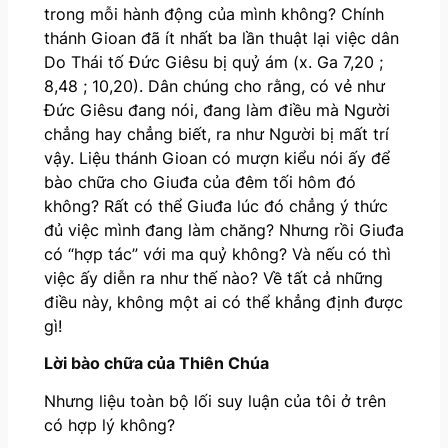
trong mỗi hành động của mình không? Chính
thánh Gioan đã ít nhất ba lần thuật lại việc dân
Do Thái tố Đức Giêsu bị quỷ ám (x. Ga 7,20 ;
8,48 ; 10,20). Dân chúng cho rằng, có vẻ như
Đức Giêsu đang nói, đang làm điều mà Người
chẳng hay chẳng biết, ra như Người bị mất trí
vậy. Liệu thánh Gioan có mượn kiểu nói ấy để
bào chữa cho Giuđa của đêm tối hôm đó
không? Rất có thể Giuđa lúc đó chẳng ý thức
đủ việc mình đang làm chăng? Nhưng rồi Giuđa
có “hợp tác” với ma quỷ không? Và nếu có thì
việc ấy diễn ra như thế nào? Về tất cả những
điều này, không một ai có thể khẳng định được
gì!
Lời bào chữa của Thiên Chúa
Nhưng liệu toàn bộ lối suy luận của tôi ở trên
có hợp lý không?