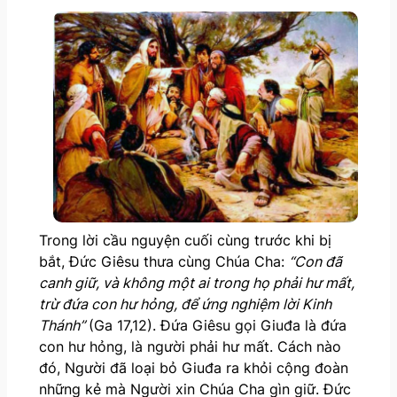
Trong lời cầu nguyện cuối cùng trước khi bị
bắt, Đức Giêsu thưa cùng Chúa Cha:
“Con đã
canh giữ, và không một ai trong họ phải hư mất,
trừ đứa con hư hỏng, để ứng nghiệm lời Kinh
Thánh”
(Ga 17,12). Đứa Giêsu gọi Giuđa là đứa
con hư hỏng, là người phải hư mất. Cách nào
đó, Người đã loại bỏ Giuđa ra khỏi cộng đoàn
những kẻ mà Người xin Chúa Cha gìn giữ. Đức