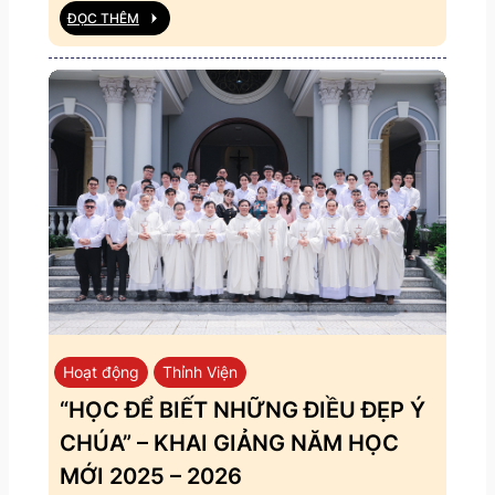
ĐỌC THÊM
Hoạt động
Thỉnh Viện
“HỌC ĐỂ BIẾT NHỮNG ĐIỀU ĐẸP Ý
CHÚA” – KHAI GIẢNG NĂM HỌC
MỚI 2025 – 2026