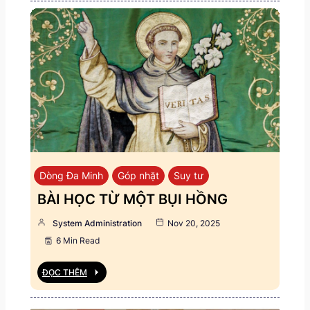
Dòng Đa Minh
Góp nhặt
Suy tư
BÀI HỌC TỪ MỘT BỤI HỒNG
System Administration
Nov 20, 2025
6 Min Read
ĐỌC THÊM