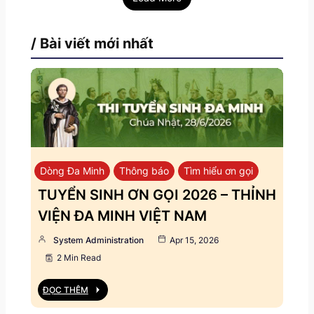
/ Bài viết mới nhất
Dòng Đa Minh
Thông báo
Tìm hiểu ơn gọi
TUYỂN SINH ƠN GỌI 2026 – THỈNH
VIỆN ĐA MINH VIỆT NAM
System Administration
Apr 15, 2026
2 Min Read
ĐỌC THÊM