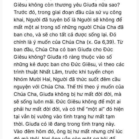
Giêsu không còn thương yêu Giuđa nữa sao?
Trước đó, trong giai đoạn đầu của sứ vụ công
khai, Người đã tuyên bố là Người sẽ không để
mất một ai trong số những người Chúa Cha đã
ban cho, và sẽ cho tất cả được sống lại. Đó
chính là ý muốn của Chúa Cha (x. Ga 6,39). Từ
ban đầu, Chúa Cha có ban Giuđa cho Đức
Giêsu không? Giuđa rõ ràng thuộc vào số
những kẻ được ban cho Đức Giêsu, vì theo các
trình thuật Nhất Lãm, trước khi tuyển chọn
Nhóm Mười Hai, Người đã thức suốt đêm cầu
nguyện với Chúa Cha. Thế thì theo ý muốn của
Chúa Cha, Giuđa không bị hư mất đời đời, mà
sẽ sống luôn mãi. Đức Giêsu không để một ai
phải hư mất đời đời, và có thể “một ai” đó hiện
tại vẫn bị vướng vào tình trạng hư mất tạm
thời. Giuđa có lẽ đang trong tình trạng này.
Vào đêm hôm đó, ông bị hư mất nhưng chỉ lúc
đó mà thôi. Nơi ông vẫn còn một cơ hội để