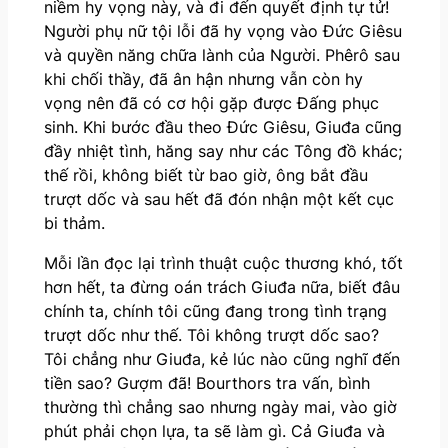
niềm hy vọng này, và đi đến quyết định tự tử!
Người phụ nữ tội lỗi đã hy vọng vào Đức Giêsu
và quyền năng chữa lành của Người. Phêrô sau
khi chối thầy, đã ân hận nhưng vẫn còn hy
vọng nên đã có cơ hội gặp được Đấng phục
sinh. Khi bước đầu theo Đức Giêsu, Giuđa cũng
đầy nhiệt tình, hăng say như các Tông đồ khác;
thế rồi, không biết từ bao giờ, ông bắt đầu
trượt dốc và sau hết đã đón nhận một kết cục
bi thảm.
Mỗi lần đọc lại trình thuật cuộc thương khó, tốt
hơn hết, ta đừng oán trách Giuđa nữa, biết đâu
chính ta, chính tôi cũng đang trong tình trạng
trượt dốc như thế. Tôi không trượt dốc sao?
Tôi chẳng như Giuđa, kẻ lúc nào cũng nghĩ đến
tiền sao? Gượm đã! Bourthors tra vấn, bình
thường thì chẳng sao nhưng ngày mai, vào giờ
phút phải chọn lựa, ta sẽ làm gì. Cả Giuđa và