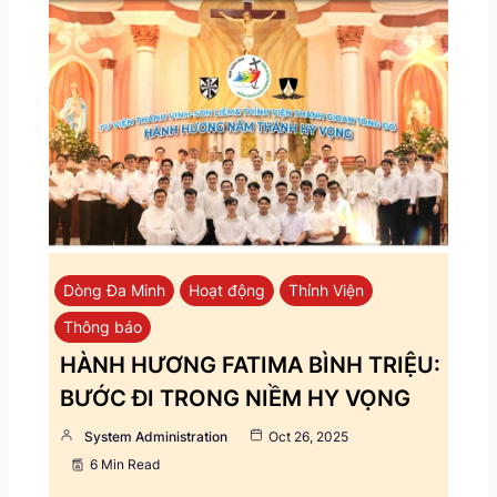
Dòng Đa Minh
Hoạt động
Thỉnh Viện
Thông báo
HÀNH HƯƠNG FATIMA BÌNH TRIỆU:
BƯỚC ĐI TRONG NIỀM HY VỌNG
System Administration
Oct 26, 2025
6 Min Read