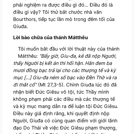
phải nghiệm ra được điều gì đó… Điều đó là
điều gì vậy? Tôi thử bắt chước nhà văn
Bourthors, tiếp tục lần mò trong đêm tối của
Giuđa.
Lời bào chữa của thánh Mátthêu
Tôi muốn bắt đầu với lời thuật này của thánh
Mátthêu:
“Bấy giờ, Giu-đa, kẻ đã nộp Người,
thấy Người bị kết án thì hối hận. Hắn đem ba
mươi đồng bạc trả lại cho các thượng tế và kỳ
mục […] Giu-đa ném số bạc vào Đền Thờ và ra
đi thắt cổ”
(Mt 27,3-5). Chính Giuđa lúc đó đã
nhận biết Đức Giêsu vô tội, tức Thầy mình
không phạm phải các điều mà các thượng tế
và kỳ mục mang dẫn ra để luận tội Đức Giêsu.
Điều này giả định rằng, khi quyết định nộp
Người, Giuđa có cùng quan điểm với giới lãnh
đạo Do Thái về việc Đức Giêsu phạm thượng,