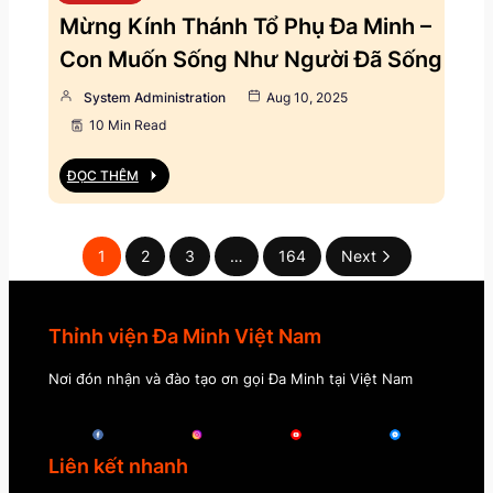
Mừng Kính Thánh Tổ Phụ Đa Minh –
Con Muốn Sống Như Người Đã Sống
System Administration
Aug 10, 2025
10 Min Read
ĐỌC THÊM
1
2
3
…
164
Next
Thỉnh viện Đa Minh Việt Nam
Nơi đón nhận và đào tạo ơn gọi Đa Minh tại Việt Nam
Liên kết nhanh