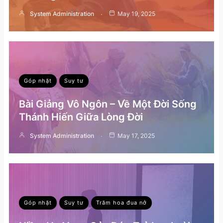
System Administration
May 19, 2025
Góp nhặt
Suy tư
Bài Giảng Vô Ngôn – Về Một Đời Sống
Thánh Hiến Giữa Lòng Đời
System Administration
May 17, 2025
Góp nhặt
Suy tư
Trăm hoa đua nở