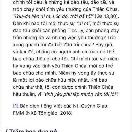
chính tôi đều là những kẻ đào tẩu, đào tẩu và
trốn chạy khỏi tình yêu thương của Thiên Chúa.
“Giu-đa liền đi ra. Lúc đó, trời đã tối”
(Ga 13,30).
Đến khi nào tôi mới thực sự
“đi ra”
, mới thực sự
đào tẩu khỏi căn phòng Tiệc Ly, căn phòng đầy
tràn những lời và những việc yêu thương? Trời
xung quanh tôi đã bắt đầu tối chưa? Bây giờ,
và khi đó, chẳng có người anh em nào có thể
bào chữa điều gì cho tôi. Chỉ mình tôi, với niềm
hy vọng vào tình yêu Thiên Chúa, mới có thể
bào chữa cho mình. Niềm hy vọng ấy thực sự
là một lời bào chữa hữu hiệu nhất. Khi bào
chữa như thế, tôi còn được chính Thiên Chúa
hậu thuẫn, vì
“tình yêu phủ lấp muôn vàn tội lỗi”
!
[1]
Bản dịch tiếng Việt của Nt. Quỳnh Giao,
FMM (NXB Tôn giáo, 2018)
/ Trăm hoa đua nở