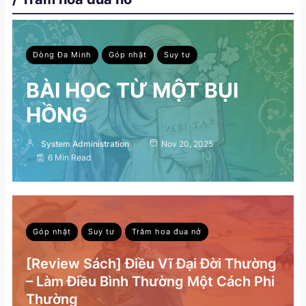
Dòng Đa Minh
Góp nhặt
Suy tư
BÀI HỌC TỪ MỘT BỤI
HỒNG
System Administration
Nov 20, 2025
6 Min Read
Góp nhặt
Suy tư
Trăm hoa đua nở
[Review Sách] Điều Vĩ Đại Đời Thường
– Làm Điều Bình Thường Một Cách Phi
Thường