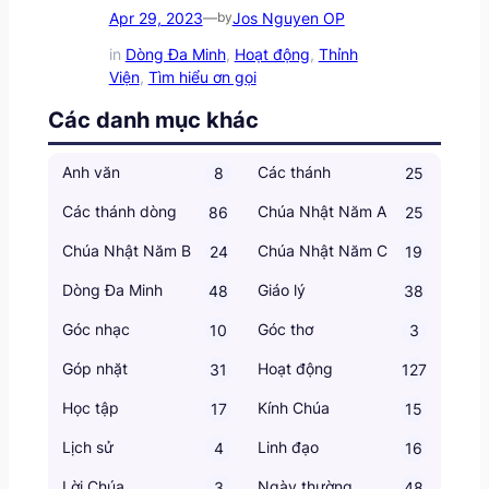
Apr 29, 2023
Jos Nguyen OP
—
by
in
Dòng Đa Minh
, 
Hoạt động
, 
Thỉnh
Viện
, 
Tìm hiểu ơn gọi
Các danh mục khác
Anh văn
Các thánh
8
25
Các thánh dòng
Chúa Nhật Năm A
86
25
Chúa Nhật Năm B
Chúa Nhật Năm C
24
19
Dòng Đa Minh
Giáo lý
48
38
Góc nhạc
Góc thơ
10
3
Góp nhặt
Hoạt động
31
127
Học tập
Kính Chúa
17
15
Lịch sử
Linh đạo
4
16
Lời Chúa
Ngày thường
3
48