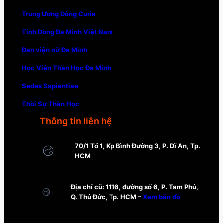
Trung Ương Dòng Curia
Tỉnh Dòng Đa Minh Việt Nam
Đan viện nữ Đa Minh
Học Viện Thần Học Đa Minh
Sedes Sapientiae
Thời Sự Thần Học
Thông tin liên hệ
70/1 Tổ 1, Kp Bình Đường 3, P. Dĩ An, Tp.
HCM
Địa chỉ cũ: 1116, đường số 6, P. Tam Phú,
Q. Thủ Đức, Tp. HCM –
Xem bản đồ