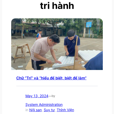
tri hành
Chữ “Trí” và “hiểu để biết, biết để làm”
May 13, 2024
—
by
System Administration
in
Nội san
, 
Suy tư
, 
Thỉnh Viện