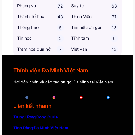
Phụng vụ
Suy tư
72
63
Thánh Tổ Phụ
Thỉnh Viện
43
71
Thông báo
Tìm hiểu ơn gọi
5
13
Tin học
Tĩnh tâm
2
9
Trăm hoa đua nở
Việt văn
7
15
Thỉnh viện Đa Minh Việt Nam
Nơi đón nhận và đào tạo ơn gọi Đa Minh tại Việt Nam
Liên kết nhanh
Trung Ương Dòng Curia
Tỉnh Dòng Đa Minh Việt Nam