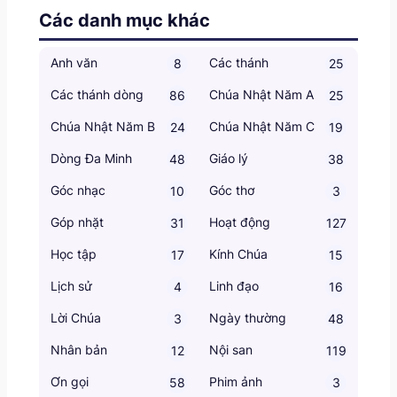
Các danh mục khác
Anh văn
Các thánh
8
25
Các thánh dòng
Chúa Nhật Năm A
86
25
Chúa Nhật Năm B
Chúa Nhật Năm C
24
19
Dòng Đa Minh
Giáo lý
48
38
Góc nhạc
Góc thơ
10
3
Góp nhặt
Hoạt động
31
127
Học tập
Kính Chúa
17
15
Lịch sử
Linh đạo
4
16
Lời Chúa
Ngày thường
3
48
Nhân bản
Nội san
12
119
Ơn gọi
Phim ảnh
58
3