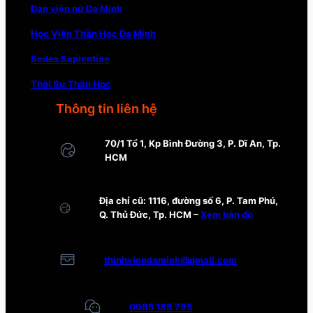
Đan viện nữ Đa Minh
Học Viện Thần Học Đa Minh
Sedes Sapientiae
Thời Sự Thần Học
Thông tin liên hệ
70/1 Tổ 1, Kp Bình Đường 3, P. Dĩ An, Tp.
HCM
Địa chỉ cũ: 1116, đường số 6, P. Tam Phú,
Q. Thủ Đức, Tp. HCM –
Xem bản đồ
thinhviendaminh@gmail.com
0985 188 795