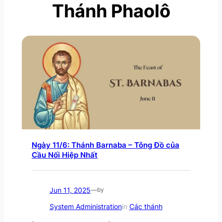
Thánh Phaolô
Ngày 11/6: Thánh Barnaba – Tông Đồ của
Cầu Nối Hiệp Nhất
Jun 11, 2025
—
by
System Administration
in
Các thánh