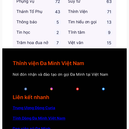
Phụng vụ
Suy tư
72
63
Thánh Tổ Phụ
Thỉnh Viện
43
71
Thông báo
Tìm hiểu ơn gọi
5
13
Tin học
Tĩnh tâm
2
9
Trăm hoa đua nở
Việt văn
7
15
Thỉnh viện Đa Minh Việt Nam
Nơi đón nhận và đào tạo ơn gọi Đa Minh tại Việt Nam
Liên kết nhanh
Trung Ương Dòng Curia
Tỉnh Dòng Đa Minh Việt Nam
Đan viện nữ Đa Minh