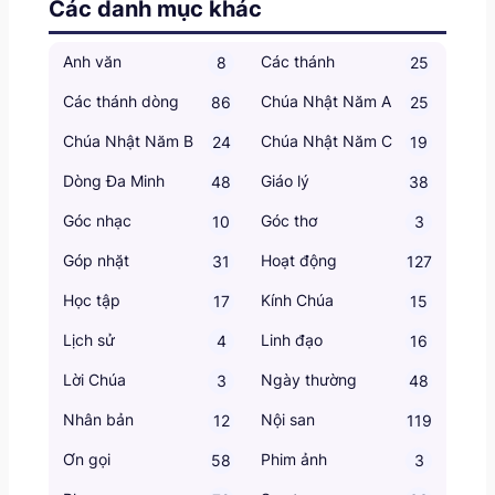
Các danh mục khác
Anh văn
Các thánh
8
25
Các thánh dòng
Chúa Nhật Năm A
86
25
Chúa Nhật Năm B
Chúa Nhật Năm C
24
19
Dòng Đa Minh
Giáo lý
48
38
Góc nhạc
Góc thơ
10
3
Góp nhặt
Hoạt động
31
127
Học tập
Kính Chúa
17
15
Lịch sử
Linh đạo
4
16
Lời Chúa
Ngày thường
3
48
Nhân bản
Nội san
12
119
Ơn gọi
Phim ảnh
58
3