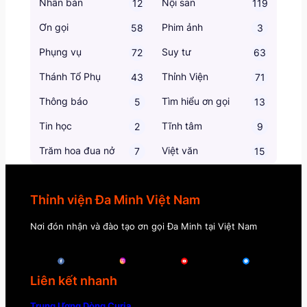
Nhân bản
Nội san
12
119
Ơn gọi
Phim ảnh
58
3
Phụng vụ
Suy tư
72
63
Thánh Tổ Phụ
Thỉnh Viện
43
71
Thông báo
Tìm hiểu ơn gọi
5
13
Tin học
Tĩnh tâm
2
9
Trăm hoa đua nở
Việt văn
7
15
Thỉnh viện Đa Minh Việt Nam
Nơi đón nhận và đào tạo ơn gọi Đa Minh tại Việt Nam
Liên kết nhanh
Trung Ương Dòng Curia