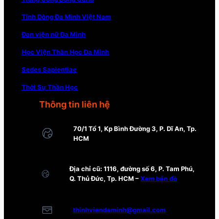
Tỉnh Dòng Đa Minh Việt Nam
Đan viện nữ Đa Minh
Học Viện Thần Học Đa Minh
Sedes Sapientiae
Thời Sự Thần Học
Thông tin liên hệ
70/1 Tổ 1, Kp Bình Đường 3, P. Dĩ An, Tp.
HCM
Địa chỉ cũ: 1116, đường số 6, P. Tam Phú,
Q. Thủ Đức, Tp. HCM –
Xem bản đồ
thinhviendaminh@gmail.com