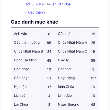
Oct 3, 2019
Ban Văn Hóa
—
by
in
Các thánh
Các danh mục khác
Anh văn
Các thánh
8
25
Các thánh dòng
Chúa Nhật Năm A
86
25
Chúa Nhật Năm B
Chúa Nhật Năm C
24
19
Dòng Đa Minh
Giáo lý
48
38
Góc nhạc
Góc thơ
10
3
Góp nhặt
Hoạt động
31
127
Học tập
Kính Chúa
17
15
Lịch sử
Linh đạo
4
16
Lời Chúa
Ngày thường
3
48