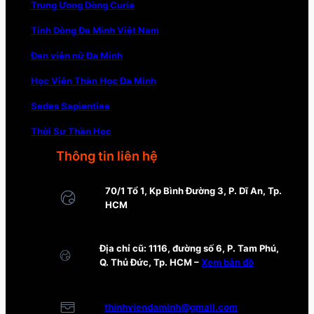
Trung Ương Dòng Curia
Tỉnh Dòng Đa Minh Việt Nam
Đan viện nữ Đa Minh
Học Viện Thần Học Đa Minh
Sedes Sapientiae
Thời Sự Thần Học
Thông tin liên hệ
70/1 Tổ 1, Kp Bình Đường 3, P. Dĩ An, Tp.
HCM
Địa chỉ cũ: 1116, đường số 6, P. Tam Phú,
Q. Thủ Đức, Tp. HCM –
Xem bản đồ
thinhviendaminh@gmail.com