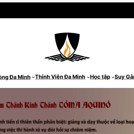
Thỉnh Viện Đa Minh
Học tập
Suy G
òng Đa Minh