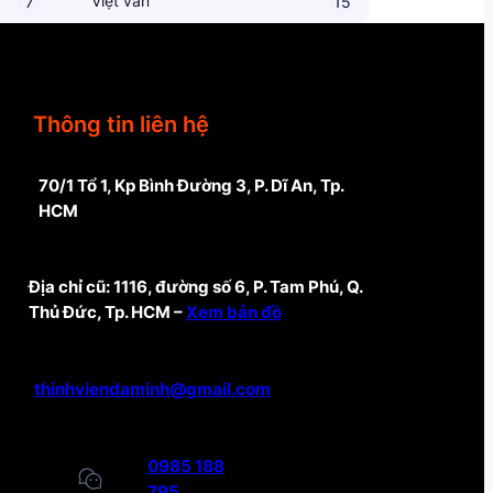
Việt văn
7
15
Thông tin liên hệ
70/1 Tổ 1, Kp Bình Đường 3, P. Dĩ An, Tp.
HCM
Địa chỉ cũ: 1116, đường số 6, P. Tam Phú, Q.
Thủ Đức, Tp. HCM –
Xem bản đồ
thinhviendaminh@gmail.com
0985 188
795