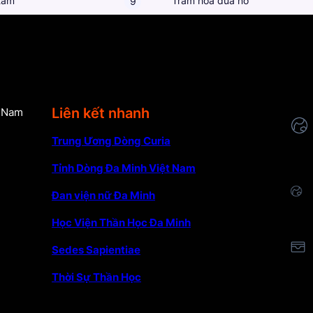
tâm
Trăm hoa đua nở
9
Liên kết nhanh
t Nam
Trung Ương Dòng Curia
Tỉnh Dòng Đa Minh Việt Nam
Đan viện nữ Đa Minh
Học Viện Thần Học Đa Minh
Sedes Sapientiae
Thời Sự Thần Học