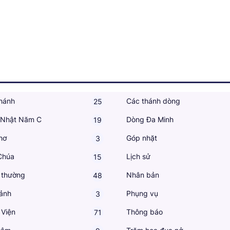
hánh
Các thánh dòng
25
 Nhật Năm C
Dòng Đa Minh
19
hơ
Góp nhặt
3
Chúa
Lịch sử
15
 thường
Nhân bản
48
ảnh
Phụng vụ
3
 Viện
Thông báo
71