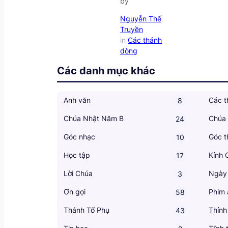
by
Nguyễn Thế
Truyền
in
Các thánh
dòng
Các danh mục khác
Anh văn
Các t
8
Chúa Nhật Năm B
Chúa
24
Góc nhạc
Góc t
10
Học tập
Kính 
17
Lời Chúa
Ngày
3
Ơn gọi
Phim 
58
Thánh Tổ Phụ
Thỉnh
43