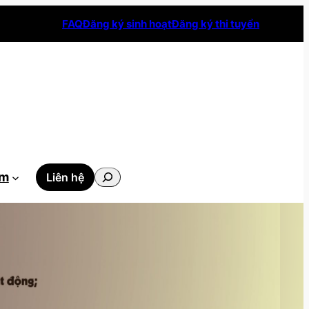
FAQ
Đăng ký sinh hoạt
Đăng ký thi tuyển
Tìm
ẫm
Liên hệ
kiếm