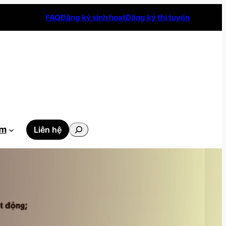
FAQ
Đăng ký sinh hoạt
Đăng ký thi tuyển
Tìm
ẫm
Liên hệ
kiếm