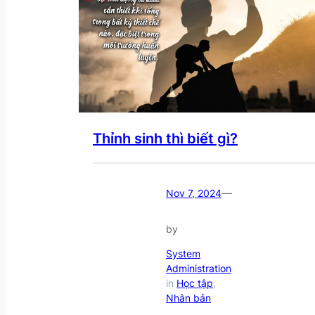
Thỉnh sinh thì biết gì?
—
Nov 7, 2024
by
System
Administration
in
Học tập
, 
Nhân bản