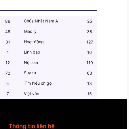
Chúa Nhật Năm A
86
25
Giáo lý
48
38
Hoạt động
31
127
Linh đạo
4
16
Nội san
12
119
Suy tư
72
63
Tìm hiểu ơn gọi
5
13
Việt văn
7
15
Thông tin liên hệ