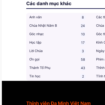
Các danh mục khác
Anh văn
Các t
8
Chúa Nhật Năm B
Chúa
24
Góc nhạc
Góc t
10
Học tập
Kính 
17
Lời Chúa
Ngày
3
Ơn gọi
Phim 
58
Thánh Tổ Phụ
Thỉnh
43
Tin học
Tĩnh 
2
Thỉnh viện Đa Minh Việt Nam