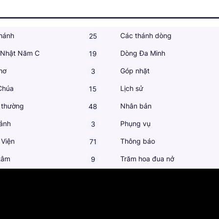
hánh
Các thánh dòng
25
 Nhật Năm C
Dòng Đa Minh
19
hơ
Góp nhặt
3
Chúa
Lịch sử
15
 thường
Nhân bản
48
ảnh
Phụng vụ
3
 Viện
Thông báo
71
tâm
Trăm hoa đua nở
9