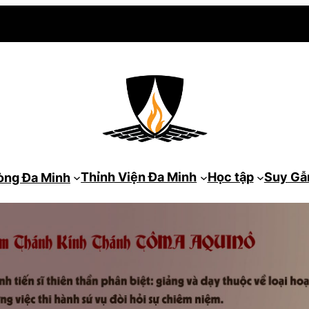
Thỉnh Viện Đa Minh
Học tập
Suy G
òng Đa Minh