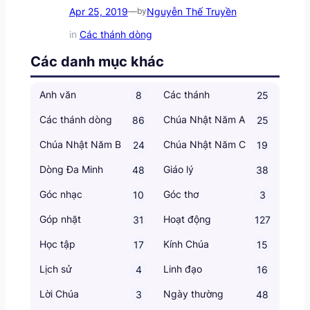
Apr 25, 2019
Nguyễn Thế Truyền
—
by
in
Các thánh dòng
Các danh mục khác
Anh văn
Các thánh
8
25
Các thánh dòng
Chúa Nhật Năm A
86
25
Chúa Nhật Năm B
Chúa Nhật Năm C
24
19
Dòng Đa Minh
Giáo lý
48
38
Góc nhạc
Góc thơ
10
3
Góp nhặt
Hoạt động
31
127
Học tập
Kính Chúa
17
15
Lịch sử
Linh đạo
4
16
Lời Chúa
Ngày thường
3
48