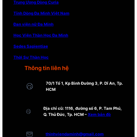
Trung Ương Dòng Curia
Tỉnh Dòng Đa Minh Việt Nam
Đan viện nữ Đa Minh
Học Viện Thần Học Đa Minh
Sedes Sapientiae
Thời Sự Thần Học
Thông tin liên hệ
70/1 Tổ 1, Kp Bình Đường 3, P. Dĩ An, Tp.
HCM
Địa chỉ cũ: 1116, đường số 6, P. Tam Phú,
Q. Thủ Đức, Tp. HCM –
Xem bản đồ
thinhviendaminh@gmail.com