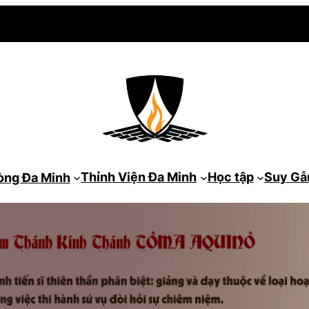
Thỉnh Viện Đa Minh
Học tập
Suy G
òng Đa Minh