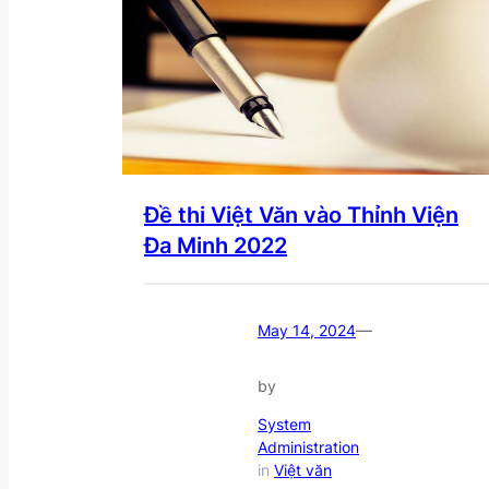
Đề thi Việt Văn vào Thỉnh Viện
Đa Minh 2022
—
May 14, 2024
by
System
Administration
in
Việt văn