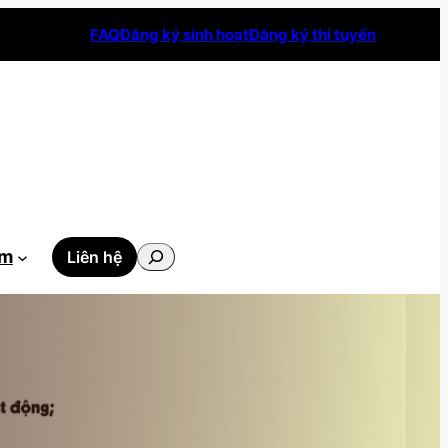
FAQ
Đăng ký sinh hoạt
Đăng ký thi tuyển
Tìm
ẫm
Liên hệ
kiếm