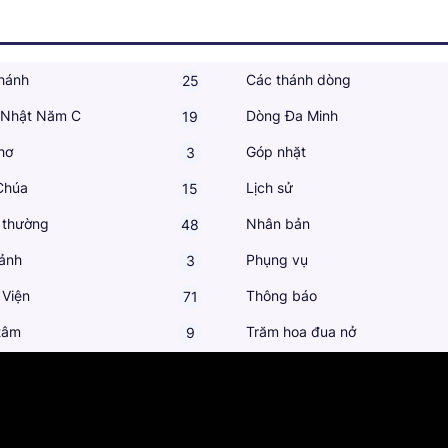
hánh
Các thánh dòng
25
 Nhật Năm C
Dòng Đa Minh
19
hơ
Góp nhặt
3
Chúa
Lịch sử
15
 thường
Nhân bản
48
ảnh
Phụng vụ
3
 Viện
Thông báo
71
tâm
Trăm hoa đua nở
9