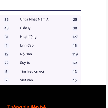
Chúa Nhật Năm A
86
25
Giáo lý
48
38
Hoạt động
31
127
Linh đạo
4
16
Nội san
12
119
Suy tư
72
63
Tìm hiểu ơn gọi
5
13
Việt văn
7
15
Thông tin liên hệ