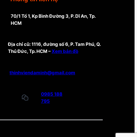
70/1 Tổ 1, Kp Bình Đường 3, P. Dĩ An, Tp.
HCM
Địa chỉ cũ: 1116, đường số 6, P. Tam Phú, Q.
Thủ Đức, Tp. HCM –
Xem bản đồ
thinhviendaminh@gmail.com
0985 188
795