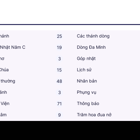
hánh
Các thánh dòng
25
 Nhật Năm C
Dòng Đa Minh
19
hơ
Góp nhặt
3
Chúa
Lịch sử
15
 thường
Nhân bản
48
ảnh
Phụng vụ
3
 Viện
Thông báo
71
tâm
Trăm hoa đua nở
9