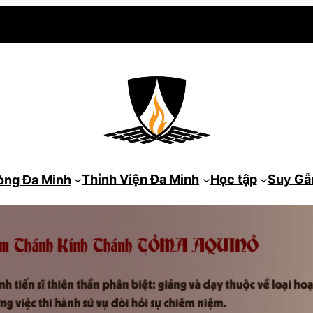
Thỉnh Viện Đa Minh
Học tập
Suy G
òng Đa Minh