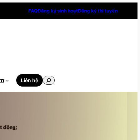
FAQ
Đăng ký sinh hoạt
Đăng ký thi tuyển
Tìm
ẫm
Liên hệ
kiếm