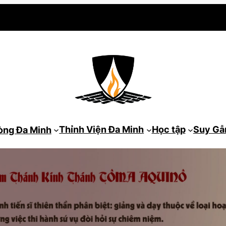
Thỉnh Viện Đa Minh
Học tập
Suy G
òng Đa Minh