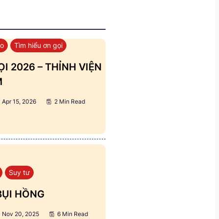
áo
Tìm hiểu ơn gọi
I 2026 – THỈNH VIỆN
M
Apr 15, 2026
2 Min Read
Suy tư
BỤI HỒNG
Nov 20, 2025
6 Min Read