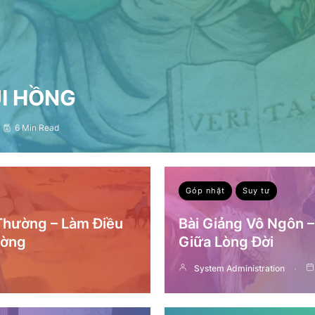
ỤI HỒNG
6 Min Read
Góp nhặt
Suy tư
 Thường – Làm Điều
Bài Giảng Vô Ngôn 
ường
Giữa Lòng Đời
System Administration