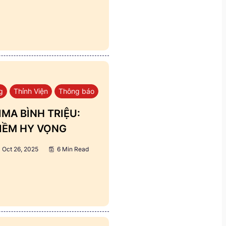
g
Thỉnh Viện
Thông báo
MA BÌNH TRIỆU:
IỀM HY VỌNG
Oct 26, 2025
6 Min Read