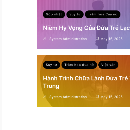
Góp nhặt
Suy tư
Trăm hoa đua nở
Niềm Hy Vọng Của Đứa Trẻ Lạc 
System Administration
May 16, 2025
Suy tư
Trăm hoa đua nở
Việt văn
Hành Trình Chữa Lành Đứa Trẻ
Trong
System Administration
May 15, 2025