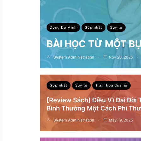
Dòng Đa Minh
Góp nhặt
Suy tư
BÀI HỌC TỪ MỘT B
System Administration
Nov 20, 2025
Góp nhặt
Suy tư
Trăm hoa đua nở
[Review Sách] Điều Vĩ Đại Đời
Bình Thường Một Cách Phi Th
System Administration
May 19, 2025