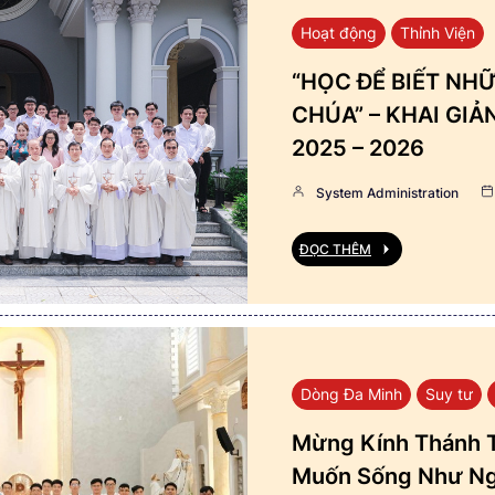
Hoạt động
Thỉnh Viện
“HỌC ĐỂ BIẾT NHỮ
CHÚA” – KHAI GI
2025 – 2026
System Administration
ĐỌC THÊM
Dòng Đa Minh
Suy tư
Mừng Kính Thánh T
Muốn Sống Như Ng