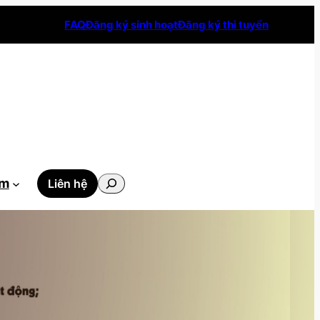
FAQ
Đăng ký sinh hoạt
Đăng ký thi tuyển
Tìm
ẫm
Liên hệ
kiếm