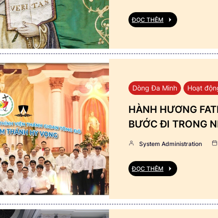
ĐỌC THÊM
Dòng Đa Minh
Hoạt độn
HÀNH HƯƠNG FATI
BƯỚC ĐI TRONG N
System Administration
ĐỌC THÊM