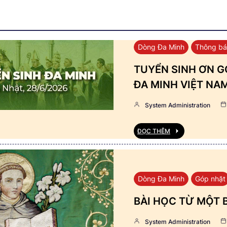
Dòng Đa Minh
Thông b
TUYỂN SINH ƠN GỌ
ĐA MINH VIỆT NA
System Administration
ĐỌC THÊM
Dòng Đa Minh
Góp nhặt
BÀI HỌC TỪ MỘT 
System Administration