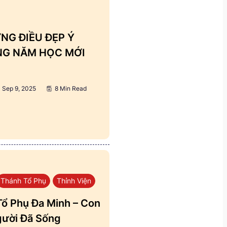
NG ĐIỀU ĐẸP Ý
ẢNG NĂM HỌC MỚI
Sep 9, 2025
8 Min Read
Thánh Tổ Phụ
Thỉnh Viện
ổ Phụ Đa Minh – Con
ười Đã Sống