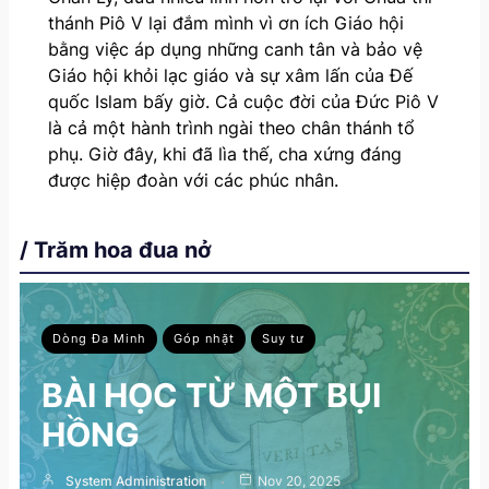
thánh Piô V lại đắm mình vì ơn ích Giáo hội
bằng việc áp dụng những canh tân và bảo vệ
Giáo hội khỏi lạc giáo và sự xâm lấn của Đế
quốc Islam bấy giờ. Cả cuộc đời của Đức Piô V
là cả một hành trình ngài theo chân thánh tổ
phụ. Giờ đây, khi đã lìa thế, cha xứng đáng
được hiệp đoàn với các phúc nhân.
/ Trăm hoa đua nở
Dòng Đa Minh
Góp nhặt
Suy tư
BÀI HỌC TỪ MỘT BỤI
HỒNG
System Administration
Nov 20, 2025