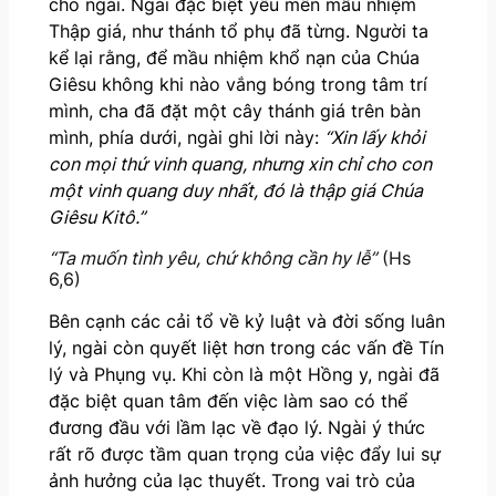
cho ngài. Ngài đặc biệt yêu mến mầu nhiệm
Thập giá, như thánh tổ phụ đã từng. Người ta
kể lại rằng, để mầu nhiệm khổ nạn của Chúa
Giêsu không khi nào vắng bóng trong tâm trí
mình, cha đã đặt một cây thánh giá trên bàn
mình, phía dưới, ngài ghi lời này:
“Xin lấy khỏi
con mọi thứ vinh quang, nhưng xin chỉ cho con
một vinh quang duy nhất, đó là thập giá Chúa
Giêsu Kitô.”
“Ta muốn tình yêu, chứ không cần hy lễ”
(Hs
6,6)
Bên cạnh các cải tổ về kỷ luật và đời sống luân
lý, ngài còn quyết liệt hơn trong các vấn đề Tín
lý và Phụng vụ. Khi còn là một Hồng y, ngài đã
đặc biệt quan tâm đến việc làm sao có thể
đương đầu với lầm lạc về đạo lý. Ngài ý thức
rất rõ được tầm quan trọng của việc đẩy lui sự
ảnh hưởng của lạc thuyết. Trong vai trò của