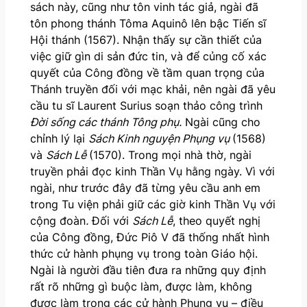
sách này, cũng như tôn vinh tác giả, ngài đã
tôn phong thánh Tôma Aquinô lên bậc Tiến sĩ
Hội thánh (1567). Nhận thấy sự cần thiết của
việc giữ gìn di sản đức tin, và để củng cố xác
quyết của Công đồng về tầm quan trọng của
Thánh truyền đối với mạc khải, nên ngài đã yêu
cầu tu sĩ Laurent Surius soạn thảo công trình
Đời sống các thánh Tông phụ.
Ngài cũng cho
chỉnh lý lại
Sách Kinh nguyện Phụng vụ
(1568)
và
Sách Lễ
(1570). Trong mọi nhà thờ, ngài
truyền phải đọc kinh Thần Vụ hằng ngày. Vì với
ngài, như trước đây đã từng yêu cầu anh em
trong Tu viện phải giữ các giờ kinh Thần Vụ với
cộng đoàn
.
Đối với
Sách Lễ
, theo quyết nghị
của Công đồng, Đức Piô V đã thống nhất hình
thức cử hành phụng vụ trong toàn Giáo hội.
Ngài là người đầu tiên đưa ra những quy định
rất rõ những gì buộc làm, được làm, không
được làm trong các cử hành Phụng vụ – điều