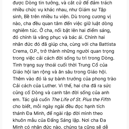
được Dòng tin tưởng, và cắt cử để đảm trách
nhiều chức vụ khác nhau, như Giám sư Tập
sinh, Bề trên nhiều tu viện. Dù trong cương vị
nào, cha đều quan tâm đến việc giữ luật dòng
nghiêm túc. Ở cha, nổi bật lên hai điểm sáng,
đó chính là vâng phục và bác ái. Chính hai
nhân đức đó đã giúp cha, cùng với cha Battista
Crema, O.P., trở thành những người quan trọng
trong việc cải cách đời sống tu trì trong Dòng.
Tình trạng suy thoái cuối thời Trung Cổ của
Giáo hội lan rộng và ăn sâu trong Giáo hội.
Thêm vào đó là sự bành trướng của phong trào
Cải cách của Luther. Vì thế, hai cha đã ra sức
củng cố Dòng và canh tân đời sống của anh
em. Tác giả cuốn
The Life of St. Pius the Fifth
cho biết, mỗi ngày ngài đều đọc hạnh tích
thánh Đa Minh, để ngài rập đời mình theo
khuôn mẫu của Đấng Sáng lập. Nơi cha Đa
Minh có nhân đức nào, chúng ta cũng sẽ dễ