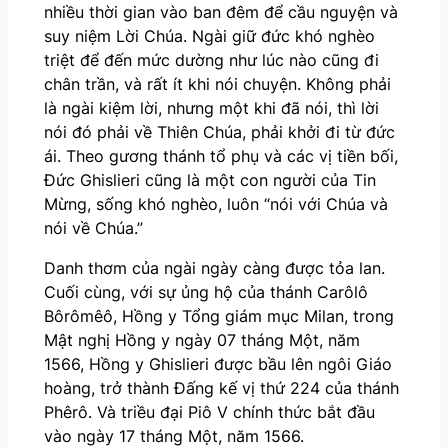
nhiều thời gian vào ban đêm để cầu nguyện và
suy niệm Lời Chúa. Ngài giữ đức khó nghèo
triệt để đến mức dường như lúc nào cũng đi
chân trần, và rất ít khi nói chuyện. Không phải
là ngài kiệm lời, nhưng một khi đã nói, thì lời
nói đó phải về Thiên Chúa, phải khởi đi từ đức
ái. Theo gương thánh tổ phụ và các vị tiền bối,
Đức Ghislieri cũng là một con người của Tin
Mừng, sống khó nghèo, luôn “nói với Chúa và
nói về Chúa.”
Danh thơm của ngài ngày càng được tỏa lan.
Cuối cùng, với sự ủng hộ của thánh Carôlô
Bôrômêô, Hồng y Tổng giám mục Milan, trong
Mật nghị Hồng y ngày 07 tháng Một, năm
1566, Hồng y Ghislieri được bầu lên ngôi Giáo
hoàng, trở thành Đấng kế vị thứ 224 của thánh
Phêrô. Và triều đại Piô V chính thức bắt đầu
vào ngày 17 tháng Một, năm 1566.