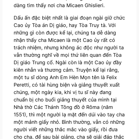
dàng tìm thấy nơi cha Micaen Ghislieri.
Dấu ấn đặc biệt nhất là giai đoạn ngài giữ chức
Cao ủy Tòa án Dị giáo, hay Tòa Truy tà. Với
những gì còn được kể lại, chúng ta dễ dàng
nhận thấy cha Micaen là một Cao ủy rất có
trách nhiệm, nhưng không ác độc như người ta
vẫn thường nghĩ về mọi thứ liên quan đến Tòa
Dị giáo Trung cổ. Ngài còn là một Cao ủy đầy
kiên nhẫn và thương cảm. Truyện kể lại rằng,
một tu sĩ dòng Anh Em Hèn Mọn tên là Felix
Peretti, có tài hùng biện và giảng thuyết xuất
chúng, một ngày kia, khi vị tu sĩ này đang
chuẩn bị cho buổi giảng thuyết của mình tại
Nhà thờ Các Thánh Tông đồ ở Rôma (năm
1551), thì một người lạ mặt đến dúi vào tay cha
một mảnh giấy nhỏ. Bình thường, vẫn có những
người viết những thắc mắc vào giấy, rồi đưa
cho cha, để sau bài giảng, cha sẽ giải đáp thắc