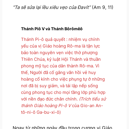
“Ta sẽ sửa lại lều xiêu vẹo của Đavít”
(Am 9, 11)
Thánh Piô V và Thánh Bôrômêô
Thánh Pi-ô quả quyết : nhiệm vụ chính
yếu của vị Giáo hoàng Rô-ma là tận lực
bảo toàn nguyên vẹn việc thờ phượng
Thiên Chúa, kỷ luật Hội Thánh và thuần
phong mỹ tục của dân thành Rô-ma. Vì
thế, Người đã cố gắng vãn hồi vẻ huy
hoàng cổ kính cho việc phụng tự ở những
nơi đã bị suy giảm, và tái lập nếp sống
cùng phong tục cho mọi tầng lớp phù hợp
với nền đạo đức chân chính.
(Trích tiểu sử
thánh Giáo hoàng Pi-ô V
của Gio-an An-
tô-ni-ô Ga-bu-xi-ô)
Ngay từ những ngày đầu trong cương vị Giáo