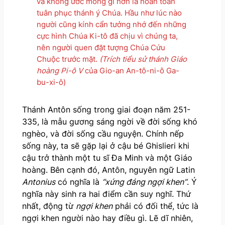
và không ước mong gì hơn là hoàn toàn
tuân phục thánh ý Chúa. Hầu như lúc nào
người cũng kính cẩn tưởng nhớ đến những
cực hình Chúa Ki-tô đã chịu vì chúng ta,
nên người quen đặt tượng Chúa Cứu
Chuộc trước mặt.
(Trích tiểu sử thánh Giáo
hoàng Pi-ô V
của Gio-an An-tô-ni-ô Ga-
bu-xi-ô)
Thánh Antôn sống trong giai đoạn năm 251-
335, là mẫu gương sáng ngời về đời sống khó
nghèo, và đời sống cầu nguyện. Chính nếp
sống này, ta sẽ gặp lại ở cậu bé Ghislieri khi
cậu trở thành một tu sĩ Đa Minh và một Giáo
hoàng. Bên cạnh đó, Antôn, nguyên ngữ Latin
Antonius
có nghĩa là
“xứng đáng ngợi khen”
. Ý
nghĩa này sinh ra hai điểm cần suy nghĩ. Thứ
nhất, động từ
ngợi khen
phải có đối thể, tức là
ngợi khen người nào hay điều gì. Lẽ dĩ nhiên,