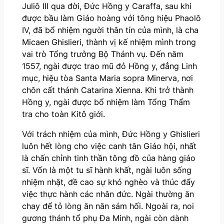
Juliô III qua đời, Đức Hồng y Caraffa, sau khi
được bầu làm Giáo hoàng với tông hiệu Phaolô
IV, đã bổ nhiệm người thân tín của mình, là cha
Micaen Ghislieri, thành vị kế nhiệm mình trong
vai trò Tổng trưởng Bộ Thánh vụ. Đến năm
1557, ngài được trao mũ đỏ Hồng y, đẳng Linh
mục, hiệu tòa Santa Maria sopra Minerva, nơi
chôn cất thánh Catarina Xienna. Khi trở thành
Hồng y, ngài được bổ nhiệm làm Tổng Thẩm
tra cho toàn Kitô giới.
Với trách nhiệm của mình, Đức Hồng y Ghislieri
luôn hết lòng cho việc canh tân Giáo hội, nhất
là chấn chỉnh tinh thần tông đồ của hàng giáo
sĩ. Vốn là một tu sĩ hành khất, ngài luôn sống
nhiệm nhặt, đề cao sự khó nghèo và thúc đẩy
việc thực hành các nhân đức. Ngài thường ăn
chay để tỏ lòng ăn năn sám hối. Ngoài ra, noi
gương thánh tổ phụ Đa Minh, ngài còn dành