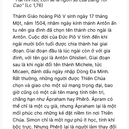
Cao”
(Lc 1,76)
Thánh Giáo hoàng Piô V sinh ngày 17 tháng
Một, năm 1504, nhằm ngày kính thánh Antôn ẩn
tu nên gia đình đã chọn tên thánh cho ngài là
Antôn. Cuộc đời của Đức Piô V tính đến khi
ngài mười bốn tuổi được chia thành hai giai
đoạn. Giai đoạn đầu là lúc ngài còn ở với gia
đình, với tên gọi là Antôn Ghislieri. Giai đoạn
sau là khi ngài đổi tên thành Michele, tức
Micaen, đánh dấu ngày nhập Dòng Đa Minh.
Rất thường, những người được Thiên Chúa
chọn và giao cho một sứ mạng trọng đại, bao
giờ cũng có một cái tên mang tính tiên tri,
chẳng hạn như Ápraham hay Phêrô. Ápram có
thể chỉ là một cụ già, nhưng Ápraham lại là một
mối phúc cho những kẻ đặt niềm tin nơi Thiên
Chúa. Simon chỉ là một ngư phủ ít học, tính khí
bộc trực. Nhưng Phêrô lại là người làm thay đổi