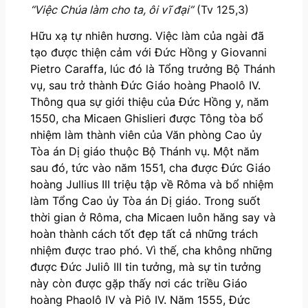
“Việc Chúa làm cho ta, ôi vĩ đại”
(Tv 125,3)
Hữu xạ tự nhiên hương. Việc làm của ngài đã
tạo được thiện cảm với Đức Hồng y Giovanni
Pietro Caraffa, lúc đó là Tổng trưởng Bộ Thánh
vụ, sau trở thành Đức Giáo hoàng Phaolô IV.
Thông qua sự giới thiệu của Đức Hồng y, năm
1550, cha Micaen Ghislieri được Tông tòa bổ
nhiệm làm thành viên của Văn phòng Cao ủy
Tòa án Dị giáo thuộc Bộ Thánh vụ. Một năm
sau đó, tức vào năm 1551, cha được Đức Giáo
hoàng Jullius III triệu tập về Rôma và bổ nhiệm
làm Tổng Cao ủy Tòa án Dị giáo. Trong suốt
thời gian ở Rôma, cha Micaen luôn hăng say và
hoàn thành cách tốt đẹp tất cả những trách
nhiệm được trao phó. Vì thế, cha không những
được Đức Juliô III tin tưởng, mà sự tin tưởng
này còn được gặp thấy nơi các triều Giáo
hoàng Phaolô IV và Piô IV. Năm 1555, Đức