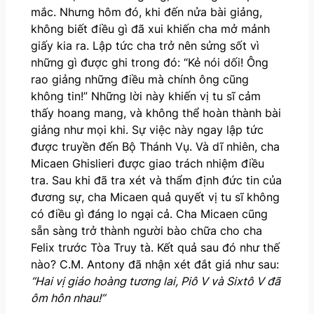
mắc. Nhưng hôm đó, khi đến nửa bài giảng,
không biết điều gì đã xui khiến cha mở mảnh
giấy kia ra. Lập tức cha trở nên sửng sốt vì
những gì được ghi trong đó: “Kẻ nói dối! Ông
rao giảng những điều mà chính ông cũng
không tin!” Những lời này khiến vị tu sĩ cảm
thấy hoang mang, và không thể hoàn thành bài
giảng như mọi khi. Sự việc này ngay lập tức
được truyền đến Bộ Thánh Vụ. Và dĩ nhiên, cha
Micaen Ghislieri được giao trách nhiệm điều
tra. Sau khi đã tra xét và thẩm định đức tin của
đương sự, cha Micaen quả quyết vị tu sĩ không
có điều gì đáng lo ngại cả. Cha Micaen cũng
sẵn sàng trở thành người bào chữa cho cha
Felix trước Tòa Truy tà. Kết quả sau đó như thế
nào? C.M. Antony đã nhận xét đắt giá như sau:
“Hai vị giáo hoàng tương lai, Piô V và Sixtô V đã
ôm hôn nhau!”