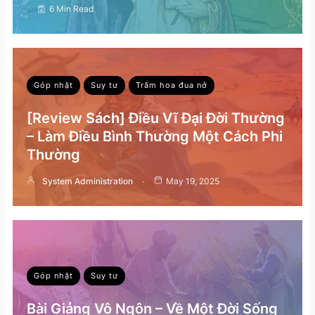
6 Min Read
Góp nhặt
Suy tư
Trăm hoa đua nở
[Review Sách] Điều Vĩ Đại Đời Thường
– Làm Điều Bình Thường Một Cách Phi
Thường
System Administration
May 19, 2025
Góp nhặt
Suy tư
Bài Giảng Vô Ngôn – Về Một Đời Sống