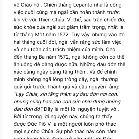
vệ Giáo hội. Chiến thắng Lepanto như là công
việc cuối cùng mà ngài cần hoàn thành trước
khi về với Thiên Chúa. Vì thế, sau trận chiến đó,
sức khỏe của ngài sút giảm trầm trọng, nhất là
từ tháng Một năm 1572. Tuy vậy, nhưng vào độ
hai tháng cuối đời, ngài vẫn ráng sức làm việc
và chu toàn các trách nhiệm của mình. Cho
đến tháng Ba năm 1572, ngài không còn có thể
ăn uống dễ dàng được nữa. Những đau đớn thể
xác càng ngày càng tăng thêm. Và để chính
mình không ngã lòng trông cậy, ngài thường
quỳ gối trước Thánh giá và cầu nguyện rằng:
“Lạy Chúa, xin tăng thêm sự đau đớn nơi con,
nhưng cũng ban cho con sức chịu đựng những
đau đớn đó”.
Đây là một lời nguyện tuyệt vời.
Bởi từ trong lời nguyện này, chúng ta thấy
được Đức Piô V là một người luôn phó thác
mọi sự cho Chúa. Sự phó thác này còn hàm
chứa khao khát được trở nên một với Đức