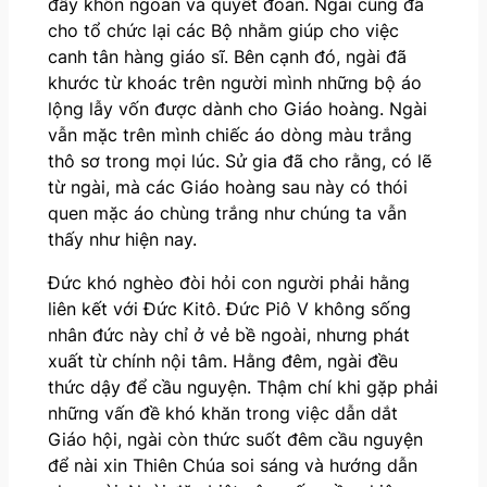
đầy khôn ngoan và quyết đoán. Ngài cũng đã
cho tổ chức lại các Bộ nhằm giúp cho việc
canh tân hàng giáo sĩ. Bên cạnh đó, ngài đã
khước từ khoác trên người mình những bộ áo
lộng lẫy vốn được dành cho Giáo hoàng. Ngài
vẫn mặc trên mình chiếc áo dòng màu trắng
thô sơ trong mọi lúc. Sử gia đã cho rằng, có lẽ
từ ngài, mà các Giáo hoàng sau này có thói
quen mặc áo chùng trắng như chúng ta vẫn
thấy như hiện nay.
Đức khó nghèo đòi hỏi con người phải hằng
liên kết với Đức Kitô. Đức Piô V không sống
nhân đức này chỉ ở vẻ bề ngoài, nhưng phát
xuất từ chính nội tâm. Hằng đêm, ngài đều
thức dậy để cầu nguyện. Thậm chí khi gặp phải
những vấn đề khó khăn trong việc dẫn dắt
Giáo hội, ngài còn thức suốt đêm cầu nguyện
để nài xin Thiên Chúa soi sáng và hướng dẫn