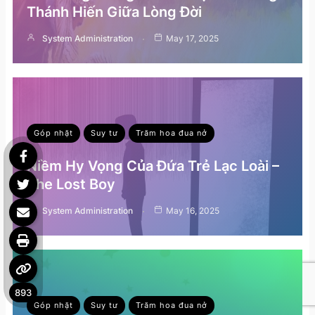
Thánh Hiến Giữa Lòng Đời
System Administration
May 17, 2025
Góp nhặt
Suy tư
Trăm hoa đua nở
Niềm Hy Vọng Của Đứa Trẻ Lạc Loài –
The Lost Boy
System Administration
May 16, 2025
893
Góp nhặt
Suy tư
Trăm hoa đua nở