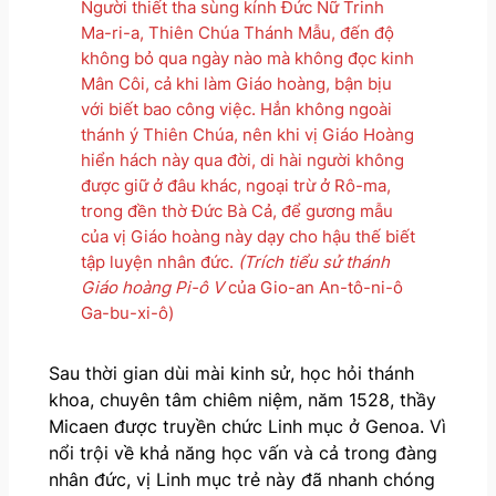
Người thiết tha sùng kính Đức Nữ Trinh
Ma-ri-a, Thiên Chúa Thánh Mẫu, đến độ
không bỏ qua ngày nào mà không đọc kinh
Mân Côi, cả khi làm Giáo hoàng, bận bịu
với biết bao công việc. Hẳn không ngoài
thánh ý Thiên Chúa, nên khi vị Giáo Hoàng
hiển hách này qua đời, di hài người không
được giữ ở đâu khác, ngoại trừ ở Rô-ma,
trong đền thờ Đức Bà Cả, để gương mẫu
của vị Giáo hoàng này dạy cho hậu thế biết
tập luyện nhân đức.
(Trích tiểu sử thánh
Giáo hoàng Pi-ô V
của Gio-an An-tô-ni-ô
Ga-bu-xi-ô)
Sau thời gian dùi mài kinh sử, học hỏi thánh
khoa, chuyên tâm chiêm niệm, năm 1528, thầy
Micaen được truyền chức Linh mục ở Genoa. Vì
nổi trội về khả năng học vấn và cả trong đàng
nhân đức, vị Linh mục trẻ này đã nhanh chóng