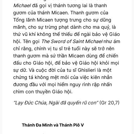
Michael
đã gọi vị thánh tương lai là thanh
gươm của thánh Micaen. Thanh gươm của
Tổng lãnh Micaen tượng trưng cho sự dũng
mãnh, cho sự trừng phạt dành cho ma quỷ, là
thứ vũ khí không thể thiếu để ngài bảo vệ Giáo
hội. Tên gọi
The Sword of Saint Michael
như ám
chỉ rằng, chính vị tu sĩ trẻ tuổi này sẽ trở nên
thanh gươm mà sứ thần Micaen dùng để chiến
đấu cho Giáo hội, để bảo vệ Giáo hội khỏi mọi
sự dữ. Và cuộc đời của tu sĩ Ghislieri là một
chứng tá không mệt mỏi của việc kiên nhẫn
đương đầu với mọi hiểm nguy rình rập nhấn
chìm con thuyền Giáo hội.
“Lạy Đức Chúa, Ngài đã quyến rũ con”
(Gr 20,7)
Thánh Đa Minh và Thánh Piô V