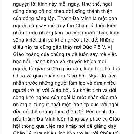
nguyện lời kinh này mỗi ngày. Như thế, ngài
cũng đang cố noi theo đời sống thánh thiện
của đấng sáng lập. Thánh Đa Minh là một con
người luôn say mê truy tìm Chân Lý, luôn kiên
nhẫn trước những lầm lạc của người khác, luôn
sống khiết tịnh và khó nghèo triệt để. Những
điều này ta cũng gặp thấy nơi Đức Piô V. Vị
Giáo hoàng của chúng ta đã luôn say mê việc
học hỏi Thánh Khoa và khuyến khích mọi
người, từ giáo sĩ đến giáo dân, luôn học hỏi Lời
Chúa và giáo huấn của Giáo hội. Ngài đã kiên
nhẫn trước những người lầm lạc và đưa nhiều
người trở lại với Giáo hội. Sự khiết tịnh và đời
sống khó nghèo của ngài là một nhân đức mà
những ai từng ít nhất một lần tiếp xúc với ngài
đều có thể chứng thực điều đó. Bên cạnh đó,
nếu thánh Đa Minh luôn hăng say phục vụ Giáo
hội thông qua việc rảo khắp nơi để giảng dạy
Chân Lý, đưa nhiều linh hồn trở lại với Chúa thì