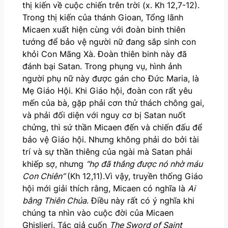
thị kiến về cuộc chiến trên trời (x. Kh 12,7-12).
Trong thị kiến của thánh Gioan, Tổng lãnh
Micaen xuất hiện cùng với đoàn binh thiên
tướng để bảo vệ người nữ đang sắp sinh con
khỏi Con Mãng Xà. Đoàn thiên binh này đã
đánh bại Satan. Trong phụng vụ, hình ảnh
người phụ nữ này được gán cho Đức Maria, là
Mẹ Giáo Hội. Khi Giáo hội, đoàn con rất yêu
mến của bà, gặp phải cơn thử thách chông gai,
và phải đối diện với nguy cơ bị Satan nuốt
chửng, thì sứ thần Micaen đến và chiến đấu để
bảo vệ Giáo hội. Nhưng không phải do bởi tài
trí và sự thần thiêng của ngài mà Satan phải
khiếp sợ, nhưng
“họ đã thắng được nó nhờ máu
Con Chiên”
(Kh 12,11).Vì vậy, truyền thống Giáo
hội mới giải thích rằng, Micaen có nghĩa là
Ai
bằng Thiên Chúa
. Điều này rất có ý nghĩa khi
chúng ta nhìn vào cuộc đời của Micaen
Ghislieri. Tác giả cuốn
The Sword of Saint