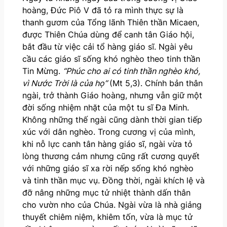
hoàng, Đức Piô V đã tỏ ra mình thực sự là
thanh gươm của Tổng lãnh Thiên thần Micaen,
được Thiên Chúa dùng để canh tân Giáo hội,
bắt đầu từ việc cải tổ hàng giáo sĩ. Ngài yêu
cầu các giáo sĩ sống khó nghèo theo tinh thần
Tin Mừng.
“Phúc cho ai có tinh thần nghèo khó,
vì Nước Trời là của họ”
(Mt 5,3). Chính bản thân
ngài, trở thành Giáo hoàng, nhưng vẫn giữ một
đời sống nhiệm nhặt của một tu sĩ Đa Minh.
Không những thế ngài cũng dành thời gian tiếp
xúc với dân nghèo. Trong cương vị của mình,
khi nỗ lực canh tân hàng giáo sĩ, ngài vừa tỏ
lòng thương cảm nhưng cũng rất cương quyết
với những giáo sĩ xa rời nếp sống khó nghèo
và tinh thần mục vụ. Đồng thời, ngài khích lệ và
đỡ nâng những mục tử nhiệt thành dấn thân
cho vườn nho của Chúa. Ngài vừa là nhà giảng
thuyết chiêm niệm, khiêm tốn, vừa là mục tử