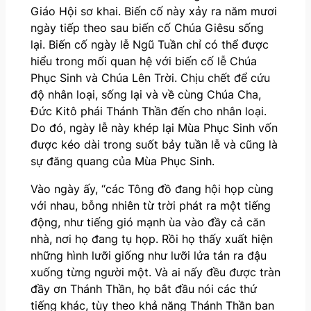
Giáo Hội sơ khai. Biến cố này xảy ra năm mươi
ngày tiếp theo sau biến cố Chúa Giêsu sống
lại. Biến cố ngày lễ Ngũ Tuần chỉ có thể được
hiểu trong mối quan hệ với biến cố lễ Chúa
Phục Sinh và Chúa Lên Trời. Chịu chết để cứu
độ nhân loại, sống lại và về cùng Chúa Cha,
Đức Kitô phái Thánh Thần đến cho nhân loại.
Do đó, ngày lễ này khép lại Mùa Phục Sinh vốn
được kéo dài trong suốt bảy tuần lễ và cũng là
sự đăng quang của Mùa Phục Sinh.
Vào ngày ấy, “các Tông đồ đang hội họp cùng
với nhau, bỗng nhiên từ trời phát ra một tiếng
động, như tiếng gió mạnh ùa vào đầy cả căn
nhà, nơi họ đang tụ họp. Rồi họ thấy xuất hiện
những hình lưỡi giống như lưỡi lửa tản ra đậu
xuống từng người một. Và ai nấy đều được tràn
đầy ơn Thánh Thần, họ bắt đầu nói các thứ
tiếng khác, tùy theo khả năng Thánh Thần ban