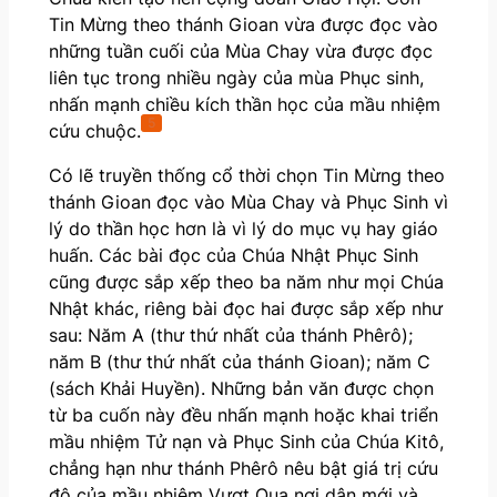
Tin Mừng theo thánh Gioan vừa được đọc vào
những tuần cuối của Mùa Chay vừa được đọc
liên tục trong nhiều ngày của mùa Phục sinh,
nhấn mạnh chiều kích thần học của mầu nhiệm
5
cứu chuộc.
Có lẽ truyền thống cổ thời chọn Tin Mừng theo
thánh Gioan đọc vào Mùa Chay và Phục Sinh vì
lý do thần học hơn là vì lý do mục vụ hay giáo
huấn. Các bài đọc của Chúa Nhật Phục Sinh
cũng được sắp xếp theo ba năm như mọi Chúa
Nhật khác, riêng bài đọc hai được sắp xếp như
sau: Năm A (thư thứ nhất của thánh Phêrô);
năm B (thư thứ nhất của thánh Gioan); năm C
(sách Khải Huyền). Những bản văn được chọn
từ ba cuốn này đều nhấn mạnh hoặc khai triển
mầu nhiệm Tử nạn và Phục Sinh của Chúa Kitô,
chẳng hạn như thánh Phêrô nêu bật giá trị cứu
độ của mầu nhiệm Vượt Qua nơi dân mới và