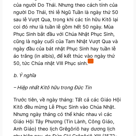
của người Do Thái. Nhưng theo cách tính của
người Do Thái, thì lễ Ngũ Tuần là ngày thứ 50
sau lễ Vượt Qua, trong khi các tín hữu Kitô lại
coi đó như là tuần lễ gồm hết 50 ngày. Mùa
Phục Sinh bắt đầu với Chúa Nhật Phục Sinh,
cũng là ngày cuối của Tam Nhật Vượt Qua và
ngày đầu của bát nhật Phục Sinh hay tuần lễ
áo trắng (in albis), để kết thúc vào ngày thứ
2
50, tức Chúa nhật VIII Phục sinh.
b. Ý nghĩa
– Hiệp nhất Kitô hữu trong Đức Tin
Trước tiên, về ngày tháng: Tất cả các Giáo Hội
Kitô đều mừng Lễ Phục Sinh vào Chúa Nhật.
Nhưng ngày tháng có thể khác nhau vì các
Giáo Hội Tây Phương (Tin Lành, Công Giáo,
Anh Giáo) theo lịch Grêgôriô hay dương lịch
như hiện nay, do Đức GH Grêgôriô XIII (1572-