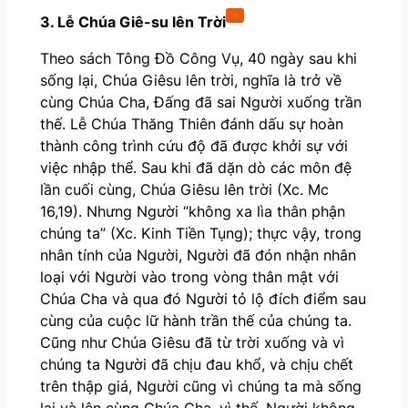
4
3. Lễ Chúa Giê-su lên Trời
Theo sách Tông Đồ Công Vụ, 40 ngày sau khi
sống lại, Chúa Giêsu lên trời, nghĩa là trở về
cùng Chúa Cha, Đấng đã sai Người xuống trần
thế. Lễ Chúa Thăng Thiên đánh dấu sự hoàn
thành công trình cứu độ đã được khởi sự với
việc nhập thể. Sau khi đã dặn dò các môn đệ
lần cuối cùng, Chúa Giêsu lên trời (Xc. Mc
16,19). Nhưng Người “không xa lìa thân phận
chúng ta” (Xc. Kinh Tiền Tụng); thực vậy, trong
nhân tính của Người, Người đã đón nhận nhân
loại với Người vào trong vòng thân mật với
Chúa Cha và qua đó Người tỏ lộ đích điểm sau
cùng của cuộc lữ hành trần thế của chúng ta.
Cũng như Chúa Giêsu đã từ trời xuống và vì
chúng ta Người đã chịu đau khổ, và chịu chết
trên thập giá, Người cũng vì chúng ta mà sống
lại và lên cùng Chúa Cha, vì thế, Người không