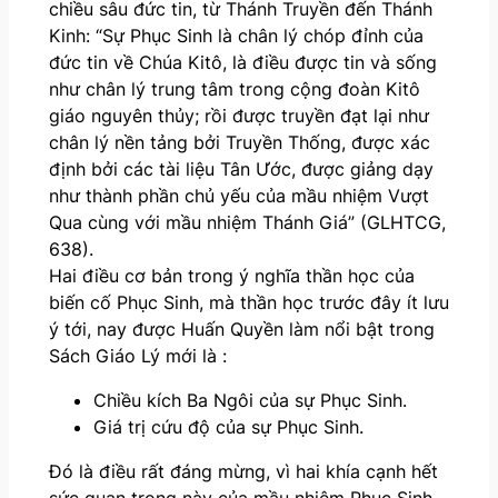
chiều sâu đức tin, từ Thánh Truyền đến Thánh
Kinh: “Sự Phục Sinh là chân lý chóp đỉnh của
đức tin về Chúa Kitô, là điều được tin và sống
như chân lý trung tâm trong cộng đoàn Kitô
giáo nguyên thủy; rồi được truyền đạt lại như
chân lý nền tảng bởi Truyền Thống, được xác
định bởi các tài liệu Tân Ước, được giảng dạy
như thành phần chủ yếu của mầu nhiệm Vượt
Qua cùng với mầu nhiệm Thánh Giá” (GLHTCG,
638).
Hai điều cơ bản trong ý nghĩa thần học của
biến cố Phục Sinh, mà thần học trước đây ít lưu
ý tới, nay được Huấn Quyền làm nổi bật trong
Sách Giáo Lý mới là :
Chiều kích Ba Ngôi của sự Phục Sinh.
Giá trị cứu độ của sự Phục Sinh.
Đó là điều rất đáng mừng, vì hai khía cạnh hết
sức quan trọng này của mầu nhiệm Phục Sinh,