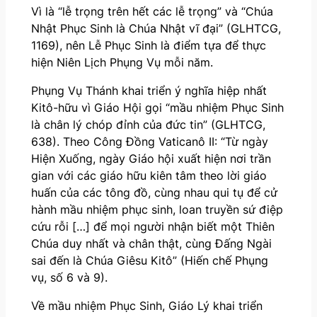
Vì là “lễ trọng trên hết các lễ trọng” và “Chúa
Nhật Phục Sinh là Chúa Nhật vĩ đại” (GLHTCG,
1169), nên Lễ Phục Sinh là điểm tựa để thực
hiện Niên Lịch Phụng Vụ mỗi năm.
Phụng Vụ Thánh khai triển ý nghĩa hiệp nhất
Kitô-hữu vì Giáo Hội gọi “mầu nhiệm Phục Sinh
là chân lý chóp đỉnh của đức tin” (GLHTCG,
638). Theo Công Đồng Vaticanô II: “Từ ngày
Hiện Xuống, ngày Giáo hội xuất hiện nơi trần
gian với các giáo hữu kiên tâm theo lời giáo
huấn của các tông đồ, cùng nhau qui tụ để cử
hành mầu nhiệm phục sinh, loan truyền sứ điệp
cứu rỗi […] để mọi người nhận biết một Thiên
Chúa duy nhất và chân thật, cùng Đấng Ngài
sai đến là Chúa Giêsu Kitô” (Hiến chế Phụng
vụ, số 6 và 9).
Về mầu nhiệm Phục Sinh, Giáo Lý khai triển