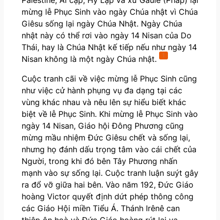
mừng lễ Phục Sinh vào ngày Chúa nhật vì Chúa
Giêsu sống lại ngày Chúa Nhật. Ngày Chúa
nhật này có thể rơi vào ngày 14 Nisan của Do
Thái, hay là Chúa Nhật kế tiếp nếu như ngày 14
1
Nisan không là một ngày Chúa nhật.
Cuộc tranh cãi về việc mừng lễ Phục Sinh cũng
như việc cử hành phụng vụ đa dạng tại các
vùng khác nhau và nêu lên sự hiểu biết khác
biệt về lễ Phục Sinh. Khi mừng lễ Phục Sinh vào
ngày 14 Nisan, Giáo hội Đông Phương cũng
mừng mầu nhiệm Đức Giêsu chết và sống lại,
nhưng họ đánh dấu trọng tâm vào cái chết của
Người, trong khi đó bên Tây Phương nhấn
mạnh vào sự sống lại. Cuộc tranh luận suýt gây
ra đổ vỡ giữa hai bên. Vào năm 192, Đức Giáo
hoàng Victor quyết định dứt phép thông công
các Giáo Hội miền Tiểu Á. Thánh Irênê can
thiệp ôn hoà và Đức Giáo hoàng rút lại vạ