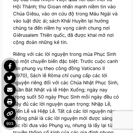
Hội Thánh; thư Gioan nhấn mạnh niềm tin vào
Chúa Giêsu, vào ơn cứu độ trong Máu Ngài và
vào luật đức ái; sách Khải Huyền lại hướng
chúng ta đến niềm hy vọng cánh chung nơi
Giêrusalem Thiên quốc, đã được khai mở nơi
cộng đoàn những kẻ tin.
Riêng với các lời nguyện trong mùa Phục Sinh
có một chuyển biến đặc biệt: Trước cuộc canh
tân phung vụ theo công đồng Vaticano II
(1970), Sách lễ Rôma chỉ cung cấp các lời
nguyện riêng đối với các Chúa Nhật Phục Sinh,
Tuần Bát Nhật và lễ Hiện Xuống; ngày nay
trong suốt 50 ngày Phục Sinh mỗi ngày đều có
đầy đủ các lời nguyện quan trọng: Nhập Lễ,
Tiến Lễ và Hiệp Lễ. Tất cả các lời nguyện này
không phải là các lời nguyện mới được sáng
903
tác rồi đưa vào Phụng vụ, nhưng là lấy lại từ
truyền thống cổ kính của các gia đình phụng