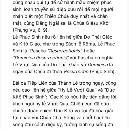
cùng nhau qui tụ để cử hành mầu nhiệm phục
sinh, loan truyền sứ điệp cứu rỗi để mọi người
nhận biết một Thiên Chúa duy nhất và chân
thật, cùng Đấng Ngài sai là Chúa Giêsu Kitô”
(Phụng Vụ, 6, 9).
Lễ Phục Sinh nêu rõ liên hệ giữa Do Thái Giáo
và Kitô Giáo, như trong Sách lễ Rôma, Lễ Phục
Sinh là “Pascha
“Resurrectionis”
, hoặc
“Dominica Resurrectionis”
với Pascha có nghĩa
Lễ Vượt Qua của Do Thái Giáo và
Dominica
là
ngày của Chúa đi theo
Resurrectio
(Phục Sinh).
Bài ca Tiếp Liên của Thánh Lễ trong ngày, cũng
nêu cao liên hệ giữa “Hy Lễ Vượt Qua” và “Đức
Kitô Phục Sinh”: “Các Kitô hữu hãy tiến dâng lời
khen ngợi hy lễ Vượt Qua. Chiên con đã cứu
chuộc đoàn chiên: Đức Kitô vô tội đã hòa giải
tội nhân với Chúa Cha. Sống và chết hai bên
song đấu cách diệu kỳ, tướng lãnh sự sống đã