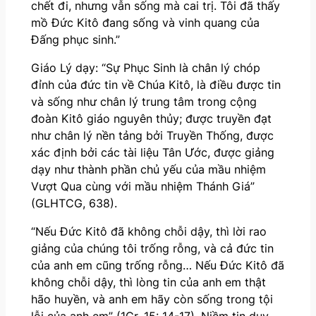
chết đi, nhưng vẫn sống mà cai trị. Tôi đã thấy
mồ Đức Kitô đang sống và vinh quang của
Đấng phục sinh.”
Giáo Lý dạy: “Sự Phục Sinh là chân lý chóp
đỉnh của đức tin về Chúa Kitô, là điều được tin
và sống như chân lý trung tâm trong cộng
đoàn Kitô giáo nguyên thủy; được truyền đạt
như chân lý nền tảng bởi Truyền Thống, được
xác định bởi các tài liệu Tân Ước, được giảng
dạy như thành phần chủ yếu của mầu nhiệm
Vượt Qua cùng với mầu nhiệm Thánh Giá”
(GLHTCG, 638).
“Nếu Đức Kitô đã không chỗi dậy, thì lời rao
giảng của chúng tôi trống rỗng, và cả đức tin
của anh em cũng trống rỗng… Nếu Đức Kitô đã
không chỗi dậy, thì lòng tin của anh em thật
hão huyền, và anh em hãy còn sống trong tội
lỗi của anh em” (1Cr, 15: 14-17). Niềm tin duy