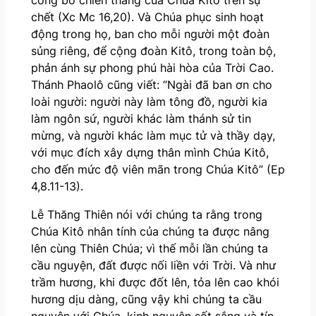
chết (Xc Mc 16,20). Và Chúa phục sinh hoạt
động trong họ, ban cho mỗi người một đoàn
sủng riêng, để cộng đoàn Kitô, trong toàn bộ,
phản ánh sự phong phú hài hòa của Trời Cao.
Thánh Phaolô cũng viết: “Ngài đã ban ơn cho
loài người: người này làm tông đồ, người kia
làm ngôn sứ, người khác làm thánh sử tin
mừng, và người khác làm mục tử và thầy dạy,
với mục đích xây dựng thân mình Chúa Kitô,
cho đến mức độ viên mãn trong Chúa Kitô” (Ep
4,8.11-13).
Lễ Thăng Thiên nói với chúng ta rằng trong
Chúa Kitô nhân tính của chúng ta được nâng
lên cùng Thiên Chúa; vì thế mỗi lần chúng ta
cầu nguyện, đất được nối liền với Trời. Và như
trầm hương, khi được đốt lên, tỏa lên cao khói
hương dịu dàng, cũng vậy khi chúng ta cầu
nguyện với Chúa, kinh nguyện sốt sắng và tín