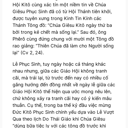
Hội Kitô cùng xác tín một niềm tin về Chúa
Giêsu Phục Sinh đã có từ Hội Thánh tiên khởi,
được tuyên xưng trong Kinh Tin Kính các
Thánh Tông đồ: “Chúa Giêsu Kitô ngày thứ ba
bởi trong kẻ chết mà sống lại.” Sau đó, ông
Phêrô cùng đứng chung với mười một Tông đồ
rao giảng: “Thiên Chúa đã làm cho Người sống
lại” (Cv 2, 24).
Lễ Phục Sinh, tuy ngày hoặc cả tháng khác
nhau nhưng, giữa các Giáo Hội không tranh
cãi, mà trái lại, từ trước đến nay có nhiều cố
gắng hướng đến đồng nhất về ngày lễ giữa các
Giáo Hội Kitô thể hiện qua ước mong nêu lên,
chứ không xảy ra tranh cãi hay có ý kiến mâu
thuẫn. Cụ thể, trong ba thế kỷ đầu việc mừng
Đức Kitô Phục Sinh chính yếu dựa vào Lễ Vượt
Qua theo lịch Do Thái Giáo khi Chúa Giêsu
“dùng bữa tiệc ly với các tông đồ trước khi