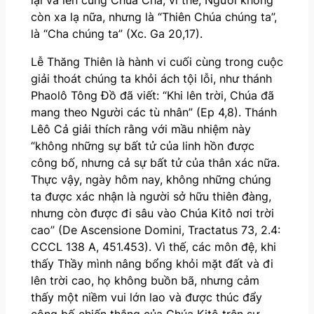
còn xa lạ nữa, nhưng là “Thiên Chúa chúng ta”,
là “Cha chúng ta” (Xc. Ga 20,17).
Lễ Thăng Thiên là hành vi cuối cùng trong cuộc
giải thoát chúng ta khỏi ách tội lỗi, như thánh
Phaolô Tông Đồ đã viết: “Khi lên trời, Chúa đã
mang theo Người các tù nhân” (Ep 4,8). Thánh
Lêô Cả giải thích rằng với mầu nhiệm này
“không những sự bất tử của linh hồn được
công bố, nhưng cả sự bất tử của thân xác nữa.
Thực vậy, ngày hôm nay, không những chúng
ta được xác nhận là người sở hữu thiên đàng,
nhưng còn được đi sâu vào Chúa Kitô nơi trời
cao” (De Ascensione Domini, Tractatus 73, 2.4:
CCCL 138 A, 451.453). Vì thế, các môn đệ, khi
thấy Thầy mình nâng bổng khỏi mặt đất và đi
lên trời cao, họ không buồn bã, nhưng cảm
thấy một niềm vui lớn lao và được thúc đẩy
công bố chiến thắng của Chúa Kitô trên sự