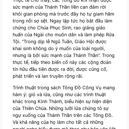
Thực tế cho thấy, các Tông đồ khi nhận được
sức mạnh của Thánh Thần liền can đảm rời
khỏi gian phòng mà trước đây họ tự giam hãm
trong nỗi sợ sệt. Ngay lập tức họ bắt đầu làm
chứng cho Chúa Phục Sinh, rao giảng giáo
huấn của Ngài cho muôn dân và làm phép Rửa
Tội. “Trong dịp lễ Ngũ Tuần, Giáo Hội được
khai sinh không do ý muốn của loài người,
nhưng là bởi sức mạnh của Thánh Thần”. Trong
thực tế, tiếp theo biến cố này các cộng đoàn
tín hữu đầu tiên được ra đời, được củng cố,
phát triển và lan truyền rộng rãi.
Trình thuật trong sách Tông Đồ Công Vụ mang
hàm ý: gió và lửa, cũng như các trình thuật
khác trong Kinh Thánh, biểu hiện sự hiện diện
của Thiên Chúa. Những lưỡi lửa chứng tỏ sự
ngự xuống của Thánh Thần trên các Tông Đồ.
Và khả năng của họ làm cho tất cả những