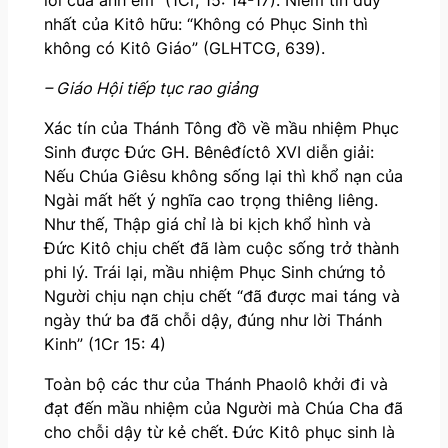
nhất của Kitô hữu: “Không có Phục Sinh thì
không có Kitô Giáo” (GLHTCG, 639).
– Giáo Hội tiếp tục rao giảng
Xác tín của Thánh Tông đồ về mầu nhiệm Phục
Sinh được Đức GH. Bênêđíctô XVI diễn giải:
Nếu Chúa Giêsu không sống lại thì khổ nạn của
Ngài mất hết ý nghĩa cao trọng thiêng liêng.
Như thế, Thập giá chỉ là bi kịch khổ hình và
Đức Kitô chịu chết đã làm cuộc sống trở thành
phi lý. Trái lại, mầu nhiệm Phục Sinh chứng tỏ
Người chịu nạn chịu chết “đã được mai táng và
ngày thứ ba đã chỗi dậy, đúng như lời Thánh
Kinh” (1Cr 15: 4)
Toàn bộ các thư của Thánh Phaolô khởi đi và
đạt đến mầu nhiệm của Người mà Chúa Cha đã
cho chỗi dậy từ kẻ chết. Đức Kitô phục sinh là