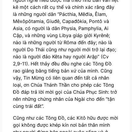
người nghe hiểu được mà theo như bản văn liệt
kê một cách rất cụ thể và chính xác rằng đây
là những người dân “Pácthia, Mêđia, Êlam,
Mêxôpôtamia, Giuđê, Capađôkia, Pontô và
Asia, có người là dân Physia, Pamphylia, Ai
Cập, và những vùng Libya giáp giới Kyrênê;
nào là những người từ Rôma đến đây; nào là
người Do Thái cũng như người mới trở lại đạo;
nào là người đảo Kêta hay người Arập” (Cv
2,9-11). Hết thảy đều đều nghe các Tông Đồ
rao giảng bằng tiếng bản xứ của mình. Cũng
vậy, Tin Mừng có liên quan đến tất cả nhân
loại, ơn Chúa Thánh Thần cho phép các Tông
Đồ đáp trả lời mời gọi của Chúa Phục Sinh: trở
nên những chứng nhân của Ngài cho đến “tận
cùng trái đất”.
Cũng như các Tông Đồ, các Kitô hữu được mời
gọi không được khép kín nơi bản thân mình