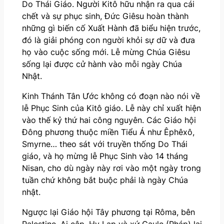
Do Thái Giáo. Người Kitô hữu nhận ra qua cái
chết và sự phục sinh, Đức Giêsu hoàn thành
những gì biến cố Xuất Hành đã biểu hiện trước,
đó là giải phóng con người khỏi sự dữ và đưa
họ vào cuộc sống mới. Lễ mừng Chúa Giêsu
sống lại được cử hành vào mỗi ngày Chúa
Nhật.
Kinh Thánh Tân Ước không có đoạn nào nói về
lễ Phục Sinh của Kitô giáo. Lễ này chỉ xuất hiện
vào thế kỷ thứ hai công nguyên. Các Giáo hội
Đông phương thuộc miền Tiểu Á như Êphêxô,
Smyrne… theo sát với truyền thống Do Thái
giáo, và họ mừng lễ Phục Sinh vào 14 tháng
Nisan, cho dù ngày này rơi vào một ngày trong
tuần chứ không bắt buộc phải là ngày Chúa
nhật.
Ngược lại Giáo hội Tây phương tại Rôma, bên
Palestine, Ai cập, Hy Lạp và xứ Gaule (Pháp) lại