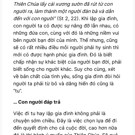
Thiên Chúa lấy cái xương sườn đã rút từ con
người ra, làm thành một người đàn bà và dẫn
đến với con người”
(St 2, 22). Khi lập gia đình,
con người ta có được sự nâng đỡ lẫn nhau, có
những đứa con, cùng với đó là những niềm vui
bên người bạn đời của mình. Thế nhưng, cũng
sẽ có rất nhiều điều mỗi người phải hy sinh thì
mới có được hạnh phúc gia đình. Đó là biết
chấp nhận sự khác biệt của người bạn đời, phải
biết sống cho người khác. Suy cho cùng, xét
về bản chất của tình yêu, sống gia đình đòi hỏi
người ta phải từ bỏ và dâng hiến đó cũng là
“tu”.
… Con người đáp trả
Việc đi tu hay lập gia đình không phải là
chuyện sớm chiều. Đây là việc chọn lựa để đi
đến quyết định cho cả cuộc đời, cao hơn nữa
đó là thi hành ý muốn của Thiên Chúa. Sẽ quả