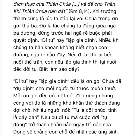
đích thực của Thiên Chúa […] và để cho Thần
Khí Thiên Chúa dẫn dắt”
(Rm 8,14). Khi trưởng
thành cũng là lúc ta đáp lại với Chúa trong ơn
gọi thứ ba. Đó là lúc chúng ta đứng giữa ngã
ba đường, đứng trước hai ngã rẽ buộc phải
quyết định. “Đi tu” hay “lập gia đình”. Nhiều khi
chúng ta băn khoăn không biết chọn con
đường, ngã rẽ nào đây. Nếu đi tu thì lại tiếc
nuối thế trần, còn nếu lập gia đình thì lại nuối
tiếc đời tu! Biết làm sao đây?
“Đi tu” hay “lập gia đình” đều là ơn gọi Chúa đã
“dự định” cho mỗi người từ trước muôn thuở.
Mỗi ơn gọi đều có một nét đẹp riêng nhưng
cùng với đó là những khó khăn thử thách đang
đợi chờ. Nhiều người nói: “Tu là cõi phúc, tình
là dây oan”. Nếu cứ đi tu mà cuộc đời “tự
động” trở thành hoàn hảo ngay thì các nhà
Dòng sẽ chẳng còn chỗ để nhận các ứng sinh.