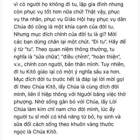
vì có người họ không đi tu, lập gia đình nhưng
còn phục vụ tốt hơn nữa chứ! Thật vậy, phục
vụ tha nhân, phục vụ Giáo Hội hay phục vụ dân
Chúa đó cũng là một khía cạnh của đời tu.
Nhưng mục đích chính của đời tu là gì? Mời
các bạn dừng chân lại một chút. “Đi tu”. Hãy để
ý từ “tu”. Theo quan niệm thông thường, tu
nghĩa là “sửa chữa”, “điều chỉnh”, “hoàn thiện”,
v.v., chính con người, bản thân mình. Tuy nhiên,
đi tu Kitô giáo lại có một ý nghĩa sâu xa hơn.
Mục đích đời tu trước hết là đáp lại lời mời gọi
đi theo Chúa Kitô, lấy Chúa là cùng đích đời
mình, liên lỉ hiệp thông với Người bằng việc thờ
phượng. Nhờ sống gắn bó với Chúa, lấy Lời
Chúa làm kim chỉ nam cho đời mình, lúc ấy
người tu sĩ mới có khả năng từ bỏ, hy sinh và
sửa đổi cách sống theo khuôn vàng thước
ngọc là Chúa Kitô.