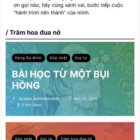
ơn gọi nào, hãy cùng sánh vai, bước tiếp cuộc
“hành trình nên thánh” của mình.
/ Trăm hoa đua nở
Dòng Đa Minh
Góp nhặt
Suy tư
BÀI HỌC TỪ MỘT BỤI
HỒNG
System Administration
Nov 20, 2025
6 Min Read
Góp nhặt
Suy tư
Trăm hoa đua nở