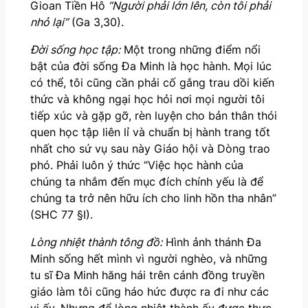
Gioan Tiền Hô
“Người phải lớn lên,
c
ò
n t
ô
i phải
nhỏ lại”
(Ga 3,30).
Đời sống học tập:
Một trong những điểm nổi
bật của đời sống Đa Minh là học hành. Mọi lúc
có thể, tôi cũng cần phải cố gắng trau dồi kiến
thức và không ngại học hỏi nơi mọi người tôi
tiếp xúc và gặp gỡ, rèn luyện cho bản thân thói
quen học tập liên lỉ và chuẩn bị hành trang tốt
nhất cho sứ vụ sau này Giáo hội và Dòng trao
phó. Phải luôn ý thức “Việc học hành của
chúng ta nhắm đến mục đích chính yếu là để
chúng ta trở nên hữu ích cho linh hồn tha nhân”
(SHC 77 §I).
Lòng nhiệt thành tông đồ:
Hình ảnh thánh Đa
Minh sống hết mình vì người nghèo, và những
tu sĩ Đa Minh hăng hái trên cánh đồng truyền
giáo làm tôi cũng háo hức được ra đi như các
vị ấy. Nhưng để lòng nhiệt thành ấy được thực