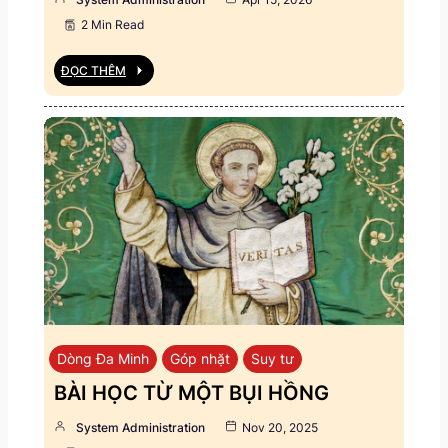
2 Min Read
ĐỌC THÊM
Dòng Đa Minh
Góp nhặt
Suy tư
BÀI HỌC TỪ MỘT BỤI HỒNG
System Administration
Nov 20, 2025