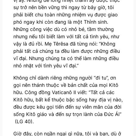
sự trở nên bền vững thì ngay từ bây giờ, tôi
phải biết chu toàn những nhiệm vụ được giao
phó ngay khi còn đang là một Thỉnh sinh.
Những công việc dù có nhỏ bé, tầm thường
nhưng nếu tôi biết làm với tất cả tình yêu, như
vậy là đủ rồi. Mẹ Têrêsa đã từng nói: “Không
phải tất cả chúng ta đều làm được những điều
vĩ đại. Nhưng chúng ta có thể làm những điều
nhỏ nhặt với tình yêu vĩ đại.”
Không chỉ dành riêng những người “đi tu”, ơn
gọi nên thánh thuộc về bản chất của mọi Kitô
hữu. Công đồng Vaticanô II viết: “Tất cả các
Kitô hữu, bất kể thuộc bậc sống hay địa vị nào,
đều được kêu gọi tiến đến sự viên mãn của đời
sống Kitô giáo và đến sự trọn lành của Đức Ái”
(LG 40).
Giờ đây, còn ngần ngại gì nữa, tôi và bạn, dù ở