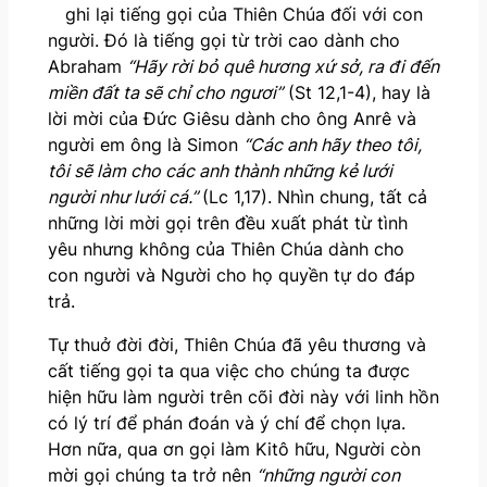
ghi lại tiếng gọi của Thiên Chúa đối với con
người. Đó là tiếng gọi từ trời cao dành cho
Abraham
“Hãy rời
bỏ
quê hương xứ sở, ra
đi đến
miền đất ta sẽ chỉ cho
ngươi”
(St 12,1-4), hay là
lời mời của Đức Giêsu dành cho ông Anrê và
người em ông là Simon
“Các anh hãy theo tôi,
tôi sẽ làm cho các anh thành những kẻ lưới
người như lưới cá.”
(Lc 1,17). Nhìn chung, tất cả
những lời mời gọi trên đều xuất phát từ tình
yêu nhưng không của Thiên Chúa dành cho
con người và Người cho họ quyền tự do đáp
trả.
Tự thuở đời đời, Thiên Chúa đã yêu thương và
cất tiếng gọi ta qua việc cho chúng ta được
hiện hữu làm người trên cõi đời này với linh hồn
có lý trí để phán đoán và ý chí để chọn lựa.
Hơn nữa, qua ơn gọi làm Kitô hữu, Người còn
mời gọi chúng ta trở nên
“
những người con