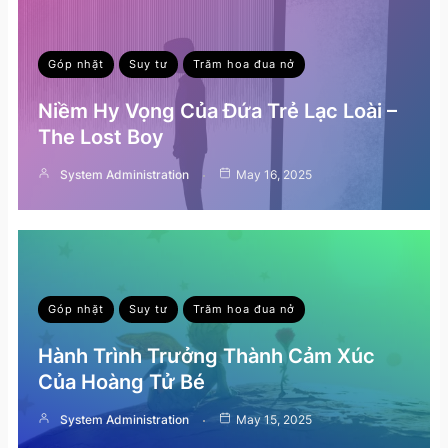
Góp nhặt
Suy tư
Trăm hoa đua nở
Niềm Hy Vọng Của Đứa Trẻ Lạc Loài –
The Lost Boy
System Administration
May 16, 2025
Góp nhặt
Suy tư
Trăm hoa đua nở
Hành Trình Trưởng Thành Cảm Xúc
Của Hoàng Tử Bé
System Administration
May 15, 2025