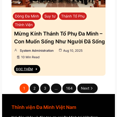
Dòng Đa Minh
Suy tư
Thánh Tổ Phụ
Thỉnh Viện
Mừng Kính Thánh Tổ Phụ Đa Minh –
Con Muốn Sống Như Người Đã Sống
System Administration
Aug 10, 2025
10 Min Read
ĐỌC THÊM
1
2
3
…
164
Next
Thỉnh viện Đa Minh Việt Nam