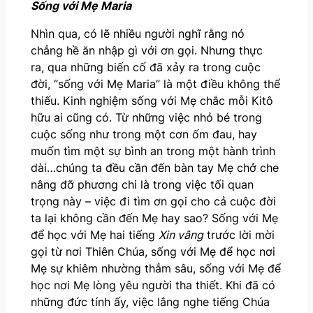
Sống với Mẹ Maria
Nhìn qua, có lẽ nhiều người nghĩ rằng nó
chẳng hề ăn nhập gì với ơn gọi. Nhưng thực
ra, qua những biến cố đã xảy ra trong cuộc
đời, “sống với Mẹ Maria” là một điều không thể
thiếu. Kinh nghiệm sống với Mẹ chắc mỗi Kitô
hữu ai cũng có. Từ những việc nhỏ bé trong
cuộc sống như trong một cơn ốm đau, hay
muốn tìm một sự bình an trong một hành trình
dài…chúng ta đều cần đến bàn tay Mẹ chở che
nâng đỡ phương chi là trong việc tối quan
trọng này – việc đi tìm ơn gọi cho cả cuộc đời
ta lại không cần đến Mẹ hay sao? Sống với Mẹ
để học với Mẹ hai tiếng
Xin vâng
trước lời mời
gọi từ nơi Thiên Chúa, sống với Mẹ để học nơi
Mẹ sự khiêm nhường thẳm sâu, sống với Mẹ để
học nơi Mẹ lòng yêu người tha thiết. Khi đã có
những đức tính ấy, việc lắng nghe tiếng Chúa