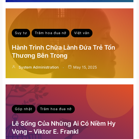
Suy tư
Trăm hoa đua nở
Việt văn
Hành Trình Chữa Lành Đứa Trẻ Tổn
Thương Bên Trong
System Administration
May 15, 2025
Góp nhặt
Trăm hoa đua nở
Lẽ Sống Của Những Ai Có Niềm Hy
Vọng – Viktor E. Frankl