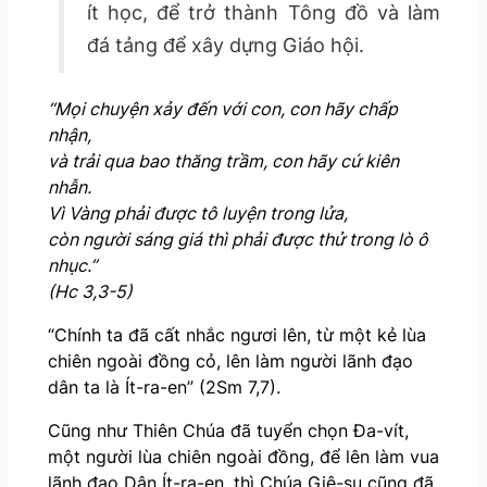
ít học, để trở thành Tông đồ và làm
đá tảng để xây dựng Giáo hội.
“Mọi chuyện xảy đến với con, con hãy chấp
nhận,
và trải qua bao thăng trầm, con hãy cứ kiên
nhẫn.
Vì Vàng phải được tô luyện trong lửa,
còn người sáng giá thì phải được thử trong lò ô
nhục.”
(Hc 3,3-5)
“Chính ta đã cất nhắc ngươi lên, từ một kẻ lùa
chiên ngoài đồng cỏ, lên làm người lãnh đạo
dân ta là Ít-ra-en” (2Sm 7,7).
Cũng như Thiên Chúa đã tuyển chọn Đa-vít,
một người lùa chiên ngoài đồng, để lên làm vua
lãnh đạo Dân Ít-ra-en, thì Chúa Giê-su cũng đã