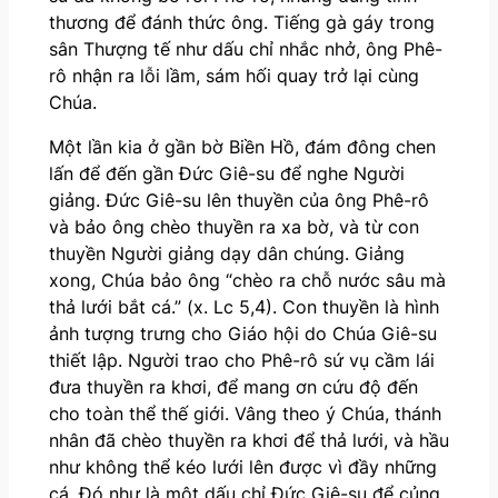
thương để đánh thức ông. Tiếng gà gáy trong
sân Thượng tế như dấu chỉ nhắc nhở, ông Phê-
rô nhận ra lỗi lầm, sám hối quay trở lại cùng
Chúa.
Một lần kia ở gần bờ Biền Hồ, đám đông chen
lấn để đến gần Đức Giê-su để nghe Người
giảng. Đức Giê-su lên thuyền của ông Phê-rô
và bảo ông chèo thuyền ra xa bờ, và từ con
thuyền Người giảng dạy dân chúng. Giảng
xong, Chúa bảo ông “chèo ra chỗ nước sâu mà
thả lưới bắt cá.” (x. Lc 5,4). Con thuyền là hình
ảnh tượng trưng cho Giáo hội do Chúa Giê-su
thiết lập. Người trao cho Phê-rô sứ vụ cầm lái
đưa thuyền ra khơi, để mang ơn cứu độ đến
cho toàn thể thế giới. Vâng theo ý Chúa, thánh
nhân đã chèo thuyền ra khơi để thả lưới, và hầu
như không thể kéo lưới lên được vì đầy những
cá. Đó như là một dấu chỉ Đức Giê-su để củng