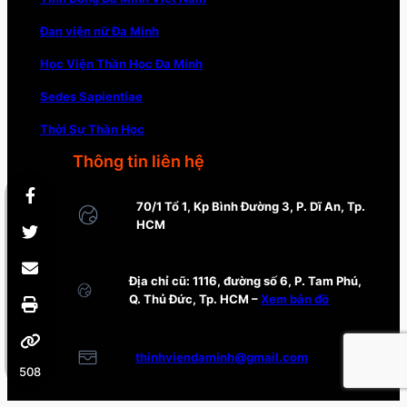
Đan viện nữ Đa Minh
Học Viện Thần Học Đa Minh
Sedes Sapientiae
Thời Sự Thần Học
Thông tin liên hệ
70/1 Tổ 1, Kp Bình Đường 3, P. Dĩ An, Tp.
HCM
Địa chỉ cũ: 1116, đường số 6, P. Tam Phú,
Q. Thủ Đức, Tp. HCM –
Xem bản đồ
thinhviendaminh@gmail.com
508