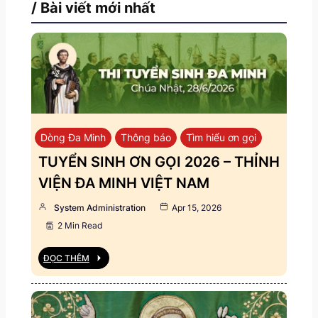
/ Bài viết mới nhất
Dòng Đa Minh
Thông báo
Tìm hiểu ơn gọi
TUYỂN SINH ƠN GỌI 2026 – THỈNH
VIỆN ĐA MINH VIỆT NAM
System Administration
Apr 15, 2026
2 Min Read
ĐỌC THÊM