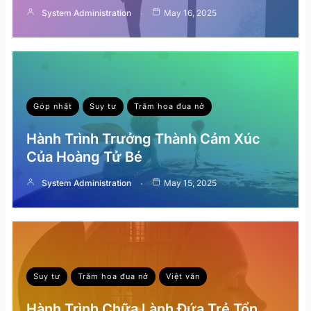
System Administration
May 16, 2025
Góp nhặt
Suy tư
Trăm hoa đua nở
Hành Trình Trưởng Thành Cảm Xúc
Của Hoàng Tử Bé
System Administration
May 15, 2025
Suy tư
Trăm hoa đua nở
Việt văn
Hành Trình Chữa Lành Đứa Trẻ Tổn