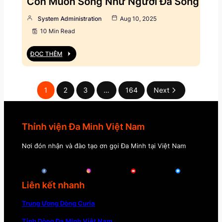
Con Muốn Sống Như Người Đã Sống
System Administration
Aug 10, 2025
10 Min Read
ĐỌC THÊM
1
2
3
…
164
Next
Thỉnh viện Đa Minh Việt Nam
Nơi đón nhận và đào tạo ơn gọi Đa Minh tại Việt Nam
Liên kết nhanh
Trung Ương Dòng Curia
Tỉnh Dòng Đa Minh Việt Nam