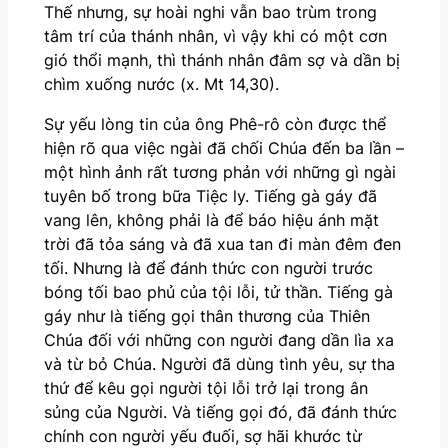
Thế nhưng, sự hoài nghi vẫn bao trùm trong
tâm trí của thánh nhân, vì vậy khi có một cơn
gió thổi mạnh, thì thánh nhân đâm sợ và dần bị
chìm xuống nước (x. Mt 14,30).
Sự yếu lòng tin của ông Phê-rô còn được thể
hiện rõ qua việc ngài đã chối Chúa đến ba lần –
một hình ảnh rất tương phản với những gì ngài
tuyên bố trong bữa Tiệc ly. Tiếng gà gáy đã
vang lên, không phải là để báo hiệu ánh mặt
trời đã tỏa sáng và đã xua tan đi màn đêm đen
tối. Nhưng là để đánh thức con người trước
bóng tối bao phủ của tội lỗi, tử thần. Tiếng gà
gáy như là tiếng gọi thân thương của Thiên
Chúa đối với những con người đang dần lìa xa
và từ bỏ Chúa. Người đã dùng tình yêu, sự tha
thứ để kêu gọi người tội lỗi trở lại trong ân
sủng của Người. Và tiếng gọi đó, đã đánh thức
chính con người yếu đuối, sợ hãi khước từ