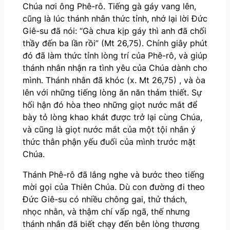
Chúa nơi ông Phê-rô. Tiếng gà gáy vang lên,
cũng là lúc thánh nhân thức tỉnh, nhớ lại lời Đức
Giê-su đã nói: “Gà chưa kịp gáy thì anh đã chối
thầy đến ba lần rồi” (Mt 26,75). Chính giây phút
đó đã làm thức tỉnh lòng trí của Phê-rô, và giúp
thánh nhân nhận ra tình yêu của Chúa dành cho
mình. Thánh nhân đã khóc (x. Mt 26,75) , và òa
lên với những tiếng lòng ăn năn thảm thiết. Sự
hối hận đó hòa theo những giọt nước mắt để
bày tỏ lòng khao khát được trở lại cùng Chúa,
và cũng là giọt nước mắt của một tội nhân ý
thức thân phận yếu đuối của mình trước mặt
Chúa.
Thánh Phê-rô đã lắng nghe và bước theo tiếng
mời gọi của Thiên Chúa. Dù con đường đi theo
Đức Giê-su có nhiều chông gai, thử thách,
nhọc nhằn, và thậm chí vấp ngã, thế nhưng
thánh nhân đã biết chạy đến bên lòng thương