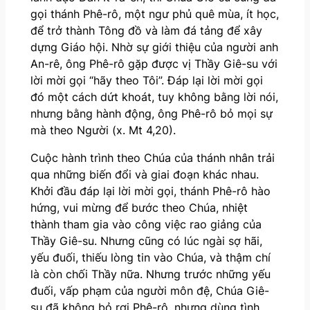
gọi thánh Phê-rô, một ngư phủ quê mùa, ít học,
để trở thành Tông đồ và làm đá tảng để xây
dựng Giáo hội. Nhờ sự giới thiệu của người anh
An-rê, ông Phê-rô gặp được vị Thầy Giê-su với
lời mời gọi “hãy theo Tôi”. Đáp lại lời mời gọi
đó một cách dứt khoát, tuy không bằng lời nói,
nhưng bằng hành động, ông Phê-rô bỏ mọi sự
mà theo Người (x. Mt 4,20).
Cuộc hành trình theo Chúa của thánh nhân trải
qua những biến đổi và giai đoạn khác nhau.
Khởi đầu đáp lại lời mời gọi, thánh Phê-rô hào
hứng, vui mừng để bước theo Chúa, nhiệt
thành tham gia vào công việc rao giảng của
Thầy Giê-su. Nhưng cũng có lúc ngài sợ hãi,
yếu đuối, thiếu lòng tin vào Chúa, và thậm chí
là còn chối Thầy nữa. Nhưng trước những yếu
đuối, vấp phạm của người môn đệ, Chúa Giê-
su đã không bỏ rơi Phê-rô, nhưng dùng tình