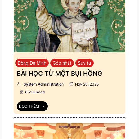
Dòng Đa Minh
Góp nhặt
Suy tư
BÀI HỌC TỪ MỘT BỤI HỒNG
System Administration
Nov 20, 2025
6 Min Read
ĐỌC THÊM