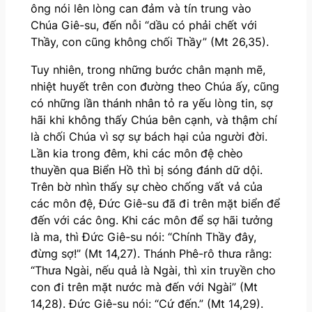
ông nói lên lòng can đảm và tín trung vào
Chúa Giê-su, đến nỗi “dầu có phải chết với
Thầy, con cũng không chối Thầy” (Mt 26,35).
Tuy nhiên, trong những bước chân mạnh mẽ,
nhiệt huyết trên con đường theo Chúa ấy, cũng
có những lần thánh nhân tỏ ra yếu lòng tin, sợ
hãi khi không thấy Chúa bên cạnh, và thậm chí
là chối Chúa vì sợ sự bách hại của người đời.
Lần kia trong đêm, khi các môn đệ chèo
thuyền qua Biển Hồ thì bị sóng đánh dữ dội.
Trên bờ nhìn thấy sự chèo chống vất vả của
các môn đệ, Đức Giê-su đã đi trên mặt biển để
đến với các ông. Khi các môn để sợ hãi tưởng
là ma, thì Đức Giê-su nói: “Chính Thầy đây,
đừng sợ!” (Mt 14,27). Thánh Phê-rô thưa rằng:
“Thưa Ngài, nếu quả là Ngài, thì xin truyền cho
con đi trên mặt nước mà đến với Ngài” (Mt
14,28). Đức Giê-su nói: “Cứ đến.” (Mt 14,29).