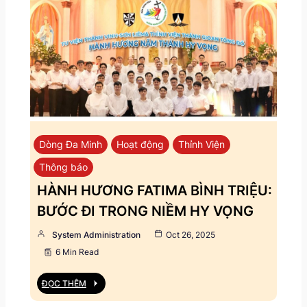
Dòng Đa Minh
Hoạt động
Thỉnh Viện
Thông báo
HÀNH HƯƠNG FATIMA BÌNH TRIỆU:
BƯỚC ĐI TRONG NIỀM HY VỌNG
System Administration
Oct 26, 2025
6 Min Read
ĐỌC THÊM