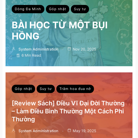
Dòng Đa Minh
Góp nhặt
Suy tư
BÀI HỌC TỪ MỘT BỤI
HỒNG
System Administration
Nov 20, 2025
6 Min Read
Góp nhặt
Suy tư
Trăm hoa đua nở
[Review Sách] Điều Vĩ Đại Đời Thường
– Làm Điều Bình Thường Một Cách Phi
Thường
System Administration
May 19, 2025