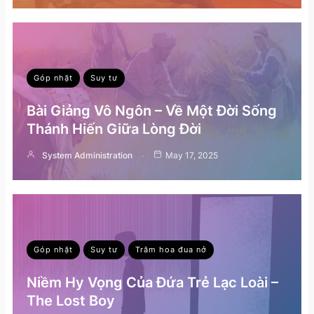
Góp nhặt
Suy tư
Bài Giảng Vô Ngôn – Về Một Đời Sống
Thánh Hiến Giữa Lòng Đời
System Administration
May 17, 2025
Góp nhặt
Suy tư
Trăm hoa đua nở
Niềm Hy Vọng Của Đứa Trẻ Lạc Loài –
The Lost Boy