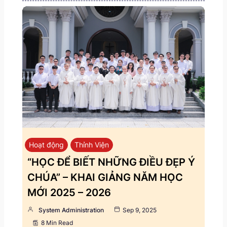
Hoạt động
Thỉnh Viện
“HỌC ĐỂ BIẾT NHỮNG ĐIỀU ĐẸP Ý
CHÚA” – KHAI GIẢNG NĂM HỌC
MỚI 2025 – 2026
System Administration
Sep 9, 2025
8 Min Read