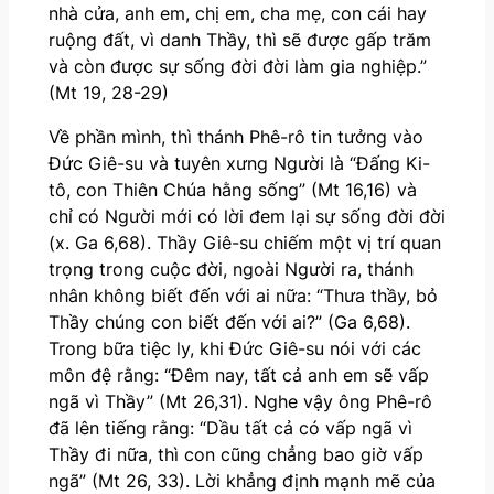
nhà cửa, anh em, chị em, cha mẹ, con cái hay
ruộng đất, vì danh Thầy, thì sẽ được gấp trăm
và còn được sự sống đời đời làm gia nghiệp.”
(Mt 19, 28-29)
Về phần mình, thì thánh Phê-rô tin tưởng vào
Đức Giê-su và tuyên xưng Người là “Đấng Ki-
tô, con Thiên Chúa hằng sống” (Mt 16,16) và
chỉ có Người mới có lời đem lại sự sống đời đời
(x. Ga 6,68). Thầy Giê-su chiếm một vị trí quan
trọng trong cuộc đời, ngoài Người ra, thánh
nhân không biết đến với ai nữa: “Thưa thầy, bỏ
Thầy chúng con biết đến với ai?” (Ga 6,68).
Trong bữa tiệc ly, khi Đức Giê-su nói với các
môn đệ rằng: “Đêm nay, tất cả anh em sẽ vấp
ngã vì Thầy” (Mt 26,31). Nghe vậy ông Phê-rô
đã lên tiếng rằng: “Dầu tất cả có vấp ngã vì
Thầy đi nữa, thì con cũng chẳng bao giờ vấp
ngã” (Mt 26, 33). Lời khẳng định mạnh mẽ của