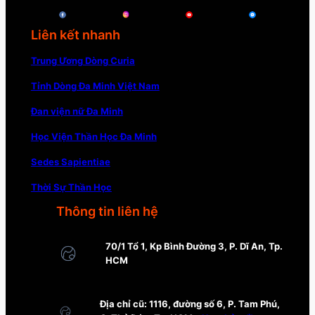
Liên kết nhanh
Trung Ương Dòng Curia
Tỉnh Dòng Đa Minh Việt Nam
Đan viện nữ Đa Minh
Học Viện Thần Học Đa Minh
Sedes Sapientiae
Thời Sự Thần Học
Thông tin liên hệ
70/1 Tổ 1, Kp Bình Đường 3, P. Dĩ An, Tp.
HCM
Địa chỉ cũ: 1116, đường số 6, P. Tam Phú,