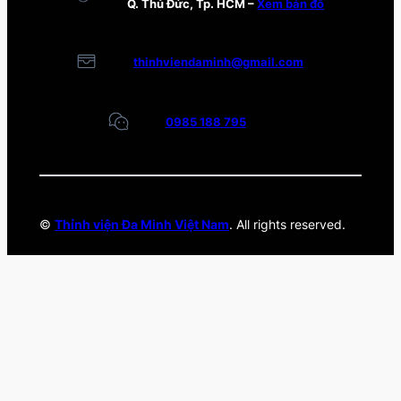
Q. Thủ Đức, Tp. HCM –
Xem bản đồ
thinhviendaminh@gmail.com
0985 188 795
©
Thỉnh viện Đa Minh Việt Nam
. All rights reserved.