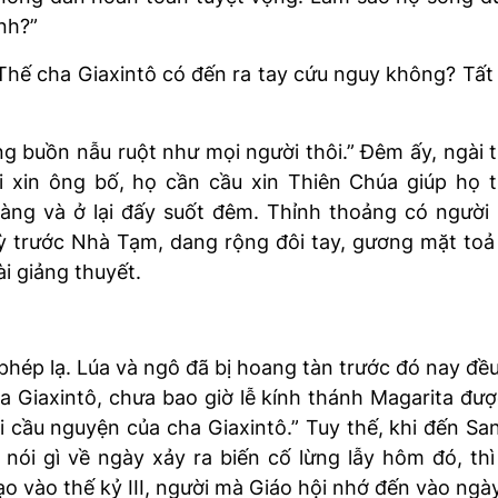
nh?”
hế cha Giaxintô có đến ra tay cứu nguy không? Tất 
ng buồn nẫu ruột như mọi người thôi.” Đêm ấy, ngài
i xin ông bố, họ cần cầu xin Thiên Chúa giúp họ 
 làng và ở lại đấy suốt đêm. Thỉnh thoảng có ngư
ỳ trước Nhà Tạm, dang rộng đôi tay, gương mặt toả 
i giảng thuyết.
phép lạ. Lúa và ngô đã bị hoang tàn trước đó nay đ
a Giaxintô, chưa bao giờ lễ kính thánh Magarita đượ
 cầu nguyện của cha Giaxintô.” Tuy thế, khi đến Sa
 nói gì về ngày xảy ra biến cố lừng lẫy hôm đó, th
đạo vào thế kỷ III, người mà Giáo hội nhớ đến vào ng