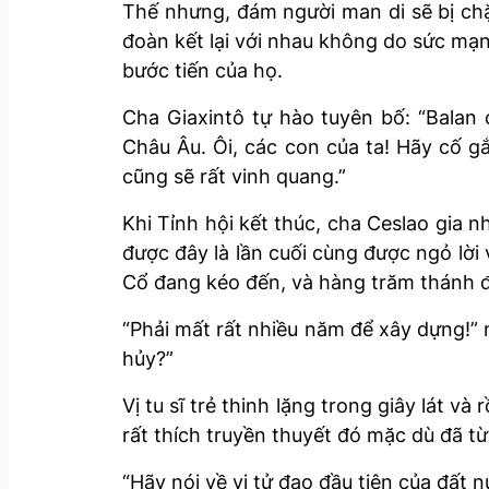
Thế nhưng, đám người man di sẽ bị ch
đoàn kết lại với nhau không do sức mạ
bước tiến của họ.
Cha Giaxintô tự hào tuyên bố: “Balan
Châu Âu. Ôi, các con của ta! Hãy cố g
cũng sẽ rất vinh quang.”
Khi Tỉnh hội kết thúc, cha Ceslao gia 
được đây là lần cuối cùng được ngỏ lời
Cổ đang kéo đến, và hàng trăm thánh đ
“Phải mất rất nhiều năm để xây dựng!” n
hủy?”
Vị tu sĩ trẻ thinh lặng trong giây lát và
rất thích truyền thuyết đó mặc dù đã t
“Hãy nói về vị tử đạo đầu tiên của đất 