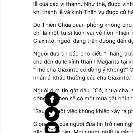
lễ của các vị thánh. Như thế, được vi
khi thánh lễ và kinh Thần vụ được cử h
Do Thiên Chúa quan phòng không cho c
chỉ là một tu sĩ luôn vui vẻ hồn nhi
Giaxintô, người đang trên đường đến dự
Người đưa tin báo cho biết: “Tháng tr
cha đến dự lễ kính thánh Magarita tại k
“Thế cha Giaxintô có đồng ý không?” C
nhân ái khác thường của cha Giaxintô.
Người đưa tin gật đầu: “Có, thưa cha. 
đồng hứa hẹn sẽ có một mùa gặt bội thu
“Sau đó, một việc khủng khiếp xảy ra p
Giọng nói của người đưa tin trở nên ng
nên hoang tàn. Mọi người, nhất là cá