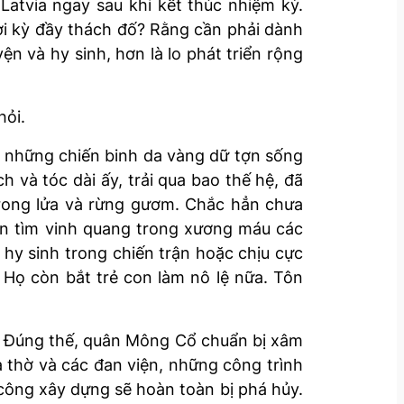
Latvia ngay sau khi kết thúc nhiệm kỳ.
hời kỳ đầy thách đố? Rằng cần phải dành
n và hy sinh, hơn là lo phát triển rộng
hỏi.
ổ, những chiến binh da vàng dữ tợn sống
và tóc dài ấy, trải qua bao thế hệ, đã
trong lửa và rừng gươm. Chắc hẳn chưa
n tìm vinh quang trong xương máu các
 hy sinh trong chiến trận hoặc chịu cực
 Họ còn bắt trẻ con làm nô lệ nữa. Tôn
. Đúng thế, quân Mông Cổ chuẩn bị xâm
 thờ và các đan viện, những công trình
công xây dựng sẽ hoàn toàn bị phá hủy.