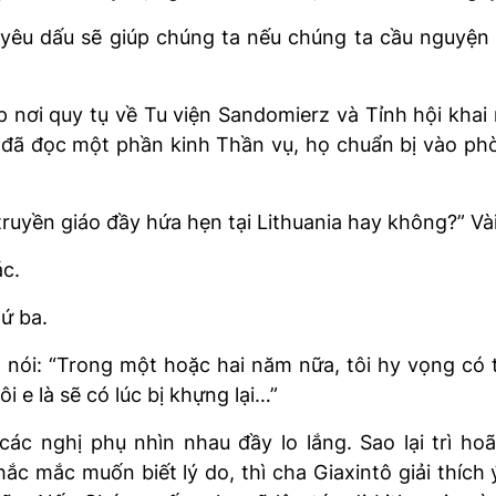
h yêu dấu sẽ giúp chúng ta nếu chúng ta cầu nguyện
p nơi quy tụ về Tu viện Sandomierz và Tỉnh hội kh
i đã đọc một phần kinh Thần vụ, họ chuẩn bị vào p
truyền giáo đầy hứa hẹn tại Lithuania hay không?” Và
ác.
ứ ba.
 nói: “Trong một hoặc hai năm nữa, tôi hy vọng có t
i e là sẽ có lúc bị khựng lại…”
ác nghị phụ nhìn nhau đầy lo lắng. Sao lại trì hoã
 mắc muốn biết lý do, thì cha Giaxintô giải thích ý 