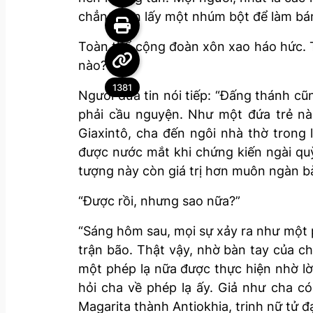
chẳng còn lấy một nhúm bột để làm bá
Toàn thể cộng đoàn xôn xao háo hức. T
nào?
1381
Người đưa tin nói tiếp: “Đấng thánh cũ
phải cầu nguyện. Như một đứa trẻ nà
Giaxintô, cha đến ngôi nhà thờ trong
được nước mắt khi chứng kiến ngài qu
tượng này còn giá trị hơn muôn ngàn bà
“Được rồi, nhưng sao nữa?”
“Sáng hôm sau, mọi sự xảy ra như một 
trận bão. Thật vậy, nhờ bàn tay của ch
một phép lạ nữa được thực hiện nhờ lời
hỏi cha về phép lạ ấy. Giả như cha có
Magarita thành Antiokhia, trinh nữ tử 