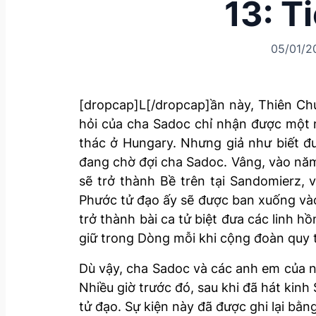
13: 
05/01/2
[dropcap]L[/dropcap]ần này, Thiên Chú
hỏi của cha Sadoc chỉ nhận được một n
thác ở Hungary. Nhưng giả như biết đư
đang chờ đợi cha Sadoc. Vâng, vào năm
sẽ trở thành Bề trên tại Sandomierz, 
Phước tử đạo ấy sẽ được ban xuống vào 
trở thành bài ca tử biệt đưa các linh 
giữ trong Dòng mỗi khi cộng đoàn quy t
Dù vậy, cha Sadoc và các anh em của ng
Nhiều giờ trước đó, sau khi đã hát ki
tử đạo. Sự kiện này đã được ghi lại b