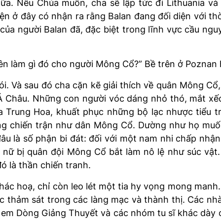
a. Nếu Chúa muốn, cha sẽ lập tức đi Lithuania và 
iện ở đây có nhận ra rằng Balan đang đối diện với t
ủa người Balan đã, đặc biệt trong lĩnh vực cầu nguyệ
ên làm gì đó cho người Mông Cổ?” Bề trên ở Poznan 
 nói. Và sau đó cha cặn kẽ giải thích về quân Mông C
 Châu. Những con người vóc dáng nhỏ thó, mắt xếch 
ịa Trung Hoa, khuất phục những bộ lạc nhược tiểu 
ong chiến trận như dân Mông Cổ. Dường như họ muố
âu là số phận bi đát: đối với một nam nhi chấp nhận
ụ nữ bị quân đội Mông Cổ bắt làm nô lệ như súc vật.
ó là thần chiến tranh.
hác hoạ, chỉ còn leo lét một tia hy vọng mong manh
 thảm sát trong các làng mạc và thành thị. Các nhà
h em Dòng Giảng Thuyết và các nhóm tu sĩ khác dày 