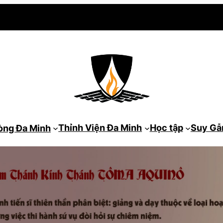
Thỉnh Viện Đa Minh
Học tập
Suy G
òng Đa Minh