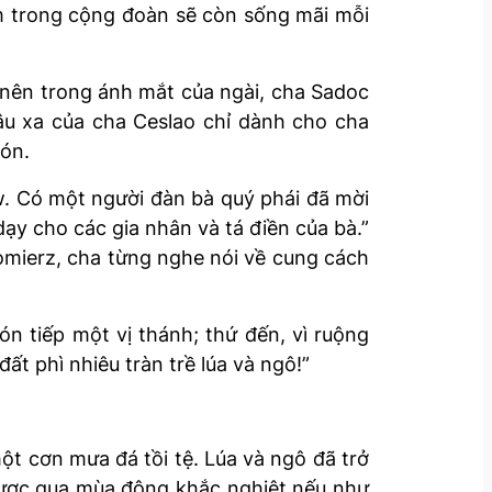
em trong cộng đoàn sẽ còn sống mãi mỗi
nên trong ánh mắt của ngài, cha Sadoc
âu xa của cha Ceslao chỉ dành cho cha
đón.
w. Có một người đàn bà quý phái đã mời
dạy cho các gia nhân và tá điền của bà.”
omierz, cha từng nghe nói về cung cách
ón tiếp một vị thánh; thứ đến, vì ruộng
t phì nhiêu tràn trề lúa và ngô!”
ột cơn mưa đá tồi tệ. Lúa và ngô đã trở
được qua mùa đông khắc nghiệt nếu như