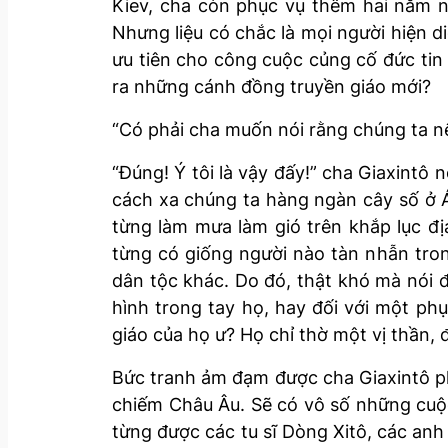
Kiev, cha còn phục vụ thêm hai năm nữ
Nhưng liệu có chắc là mọi người hiện d
ưu tiên cho công cuộc củng cố đức tin c
ra những cánh đồng truyền giáo mới?
“Có phải cha muốn nói rằng chúng ta n
“Đúng! Ý tôi là vậy đấy!” cha Giaxintô
cách xa chúng ta hàng ngàn cây số ở Á
từng làm mưa làm gió trên khắp lục đ
từng có giống người nào tàn nhẫn tr
dân tộc khác. Do đó, thật khó mà nói đ
hình trong tay họ, hay đối với một ph
giáo của họ ư? Họ chỉ thờ một vị thần, đ
Bức tranh ảm đạm được cha Giaxintô p
chiếm Châu Âu. Sẽ có vô số những cuộc
từng được các tu sĩ Dòng Xitô, các an