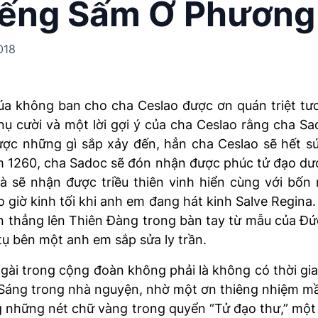
Tiếng Sấm Ở Phương
018
a không ban cho cha Ceslao được ơn quán triệt tương
ụ cười và một lời gợi ý của cha Ceslao rằng cha Sa
ợc những gì sắp xảy đến, hẳn cha Ceslao sẽ hết sứ
 1260, cha Sadoc sẽ đón nhận được phúc tử đạo dướ
và sẽ nhận được triều thiên vinh hiển cùng với bố
giờ kinh tối khi anh em đang hát kinh Salve Regina. 
hồn thẳng lên Thiên Đàng trong bàn tay từ mẫu của Đ
ụ bên một anh em sắp sửa ly trần.
ài trong cộng đoàn không phải là không có thời gia
nh Sáng trong nhà nguyện, nhờ một ơn thiêng nhiệm 
ằng những nét chữ vàng trong quyển “Tử đạo thư,” mộ