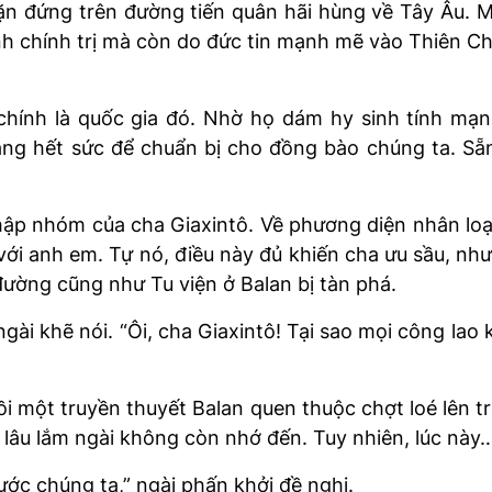
ặn đứng trên đường tiến quân hãi hùng về Tây Âu. 
nh chính trị mà còn do đức tin mạnh mẽ vào Thiên C
 chính là quốc gia đó. Nhờ họ dám hy sinh tính mạ
ắng hết sức để chuẩn bị cho đồng bào chúng ta. Sẵ
nhập nhóm của cha Giaxintô. Về phương diện nhân loại
 với anh em. Tự nó, điều này đủ khiến cha ưu sầu, n
ường cũng như Tu viện ở Balan bị tàn phá.
gài khẽ nói. “Ôi, cha Giaxintô! Tại sao mọi công lao 
 rồi một truyền thuyết Balan quen thuộc chợt loé lên t
ừ lâu lắm ngài không còn nhớ đến. Tuy nhiên, lúc này
nước chúng ta,” ngài phấn khởi đề nghị.