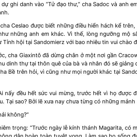
nh dự ghi danh vào “Tử đạo thư,” cha Sadoc và anh 
ành.
ha Ceslao được biết những điều hiển hách kể trên, 
ên như những anh em khác. Vì thế, lòng ngưỡng mộ s
 Tỉnh hội tại Sandomierz với bao nhiêu tin vui chào 
ước, cha Giaxintô đã dừng chân ở một nơi gần Craco
hu dinh thự tại thôn quê của bà và nhân đó sẽ giảng 
ha Bề trên hỏi, vì cũng như mọi người khác tại Sand
Ai nấy đều hết sức vui mừng, trước hết vì họ được đ
. Tại sao? Bởi lẽ xưa nay chưa từng có những mảnh đấ
hải không?”
hiêm trọng: “Trước ngày lễ kính thánh Magarita, có m
c nông dân hoàn toàn tuyệt vọng. Làm sao họ sống 