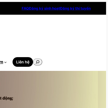
FAQ
Đăng ký sinh hoạt
Đăng ký thi tuyển
Tìm
ẫm
Liên hệ
kiếm