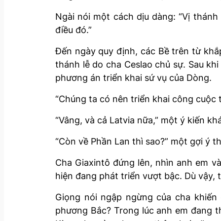
Ngài nói một cách dịu dàng: “Vị thán
điều đó.”
Đến ngày quy định, các Bề trên từ khắ
thánh lễ do cha Ceslao chủ sự. Sau kh
phương án triển khai sứ vụ của Dòng.
“Chúng ta có nên triển khai công cuộc 
“Vâng, và cả Latvia nữa,” một ý kiến kh
“Còn về Phần Lan thì sao?” một gợi ý th
Cha Giaxintô đứng lên, nhìn anh em và
hiện đang phát triển vượt bậc. Dù vậy, tô
Giọng nói ngập ngừng của cha khiến c
phương Bắc? Trong lúc anh em đang thắc