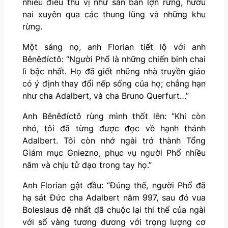
nhiêu điều thú vị như săn bắn lợn rừng, hươu
nai xuyên qua các thung lũng và những khu
rừng.
Một sáng nọ, anh Florian tiết lộ với anh
Bênêđíctô: “Người Phổ là những chiến binh chai
lì bậc nhất. Họ đã giết những nhà truyền giáo
có ý định thay đổi nếp sống của họ; chẳng hạn
như cha Adalbert, và cha Bruno Querfurt…”
Anh Bênêđíctô rùng mình thốt lên: “Khi còn
nhỏ, tôi đã từng được đọc về hạnh thánh
Adalbert. Tôi còn nhớ ngài trở thành Tổng
Giám mục Gniezno, phục vụ người Phổ nhiều
năm và chịu tử đạo trong tay họ.”
Anh Florian gật đầu: “Đúng thế, người Phổ đã
hạ sát Đức cha Adalbert năm 997, sau đó vua
Boleslaus đệ nhất đã chuộc lại thi thể của ngài
với số vàng tương đương với trọng lượng cơ