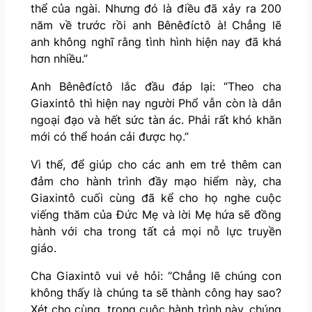
thể của ngài. Nhưng đó là điều đã xảy ra 200
năm về trước rồi anh Bênêđíctô à! Chẳng lẽ
anh không nghĩ rằng tình hình hiện nay đã khá
hơn nhiều.”
Anh Bênêđíctô lắc đầu đáp lại: “Theo cha
Giaxintô thì hiện nay người Phổ vẫn còn là dân
ngoại đạo và hết sức tàn ác. Phải rất khó khăn
mới có thể hoán cải được họ.”
Vì thế, để giúp cho các anh em trẻ thêm can
đảm cho hành trình đầy mạo hiểm này, cha
Giaxintô cuối cùng đã kể cho họ nghe cuộc
viếng thăm của Đức Mẹ và lời Mẹ hứa sẽ đồng
hành với cha trong tất cả mọi nỗ lực truyền
giáo.
Cha Giaxintô vui vẻ hỏi: “Chẳng lẽ chúng con
không thấy là chúng ta sẽ thành công hay sao?
Xét cho cùng, trong cuộc hành trình này, chúng