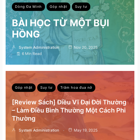
Dòng Đa Minh
Góp nhặt
Suy tư
BÀI HỌC TỪ MỘT BỤI
HỒNG
System Administration
Nov 20, 2025
6 Min Read
Góp nhặt
Suy tư
Trăm hoa đua nở
[Review Sách] Điều Vĩ Đại Đời Thường
– Làm Điều Bình Thường Một Cách Phi
Thường
System Administration
May 19, 2025