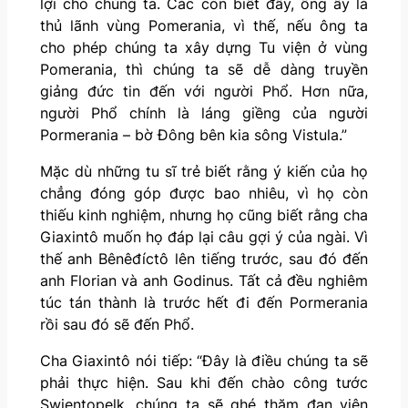
lợi cho chúng ta. Các con biết đấy, ông ấy là
thủ lãnh vùng Pomerania, vì thế, nếu ông ta
cho phép chúng ta xây dựng Tu viện ở vùng
Pomerania, thì chúng ta sẽ dễ dàng truyền
giảng đức tin đến với người Phổ. Hơn nữa,
người Phổ chính là láng giềng của người
Pormerania – bờ Đông bên kia sông Vistula.”
Mặc dù những tu sĩ trẻ biết rằng ý kiến của họ
chẳng đóng góp được bao nhiêu, vì họ còn
thiếu kinh nghiệm, nhưng họ cũng biết rằng cha
Giaxintô muốn họ đáp lại câu gợi ý của ngài. Vì
thế anh Bênêđíctô lên tiếng trước, sau đó đến
anh Florian và anh Godinus. Tất cả đều nghiêm
túc tán thành là trước hết đi đến Pormerania
rồi sau đó sẽ đến Phổ.
Cha Giaxintô nói tiếp: “Đây là điều chúng ta sẽ
phải thực hiện. Sau khi đến chào công tước
Swientopelk, chúng ta sẽ ghé thăm đan viện