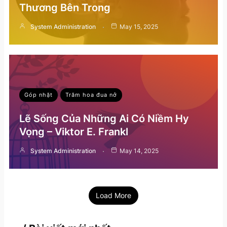
Thương Bên Trong
System Administration
May 15, 2025
Góp nhặt
Trăm hoa đua nở
Lẽ Sống Của Những Ai Có Niềm Hy
Vọng – Viktor E. Frankl
System Administration
May 14, 2025
Load More