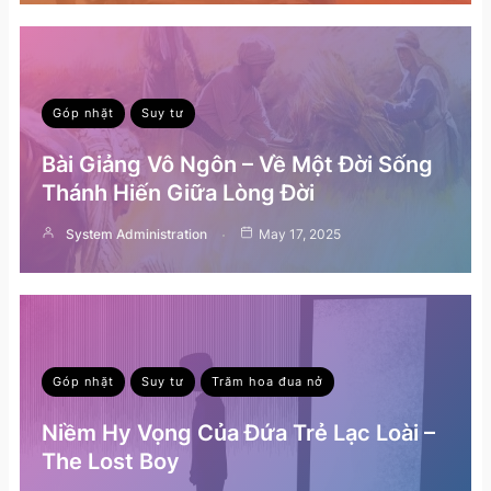
Góp nhặt
Suy tư
Bài Giảng Vô Ngôn – Về Một Đời Sống
Thánh Hiến Giữa Lòng Đời
System Administration
May 17, 2025
Góp nhặt
Suy tư
Trăm hoa đua nở
Niềm Hy Vọng Của Đứa Trẻ Lạc Loài –
The Lost Boy