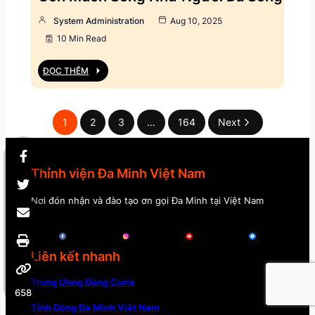
System Administration
Aug 10, 2025
10 Min Read
ĐỌC THÊM
1
2
3
…
164
Next
Thỉnh viện Đa Minh Việt Nam
Nơi đón nhận và đào tạo ơn gọi Đa Minh tại Việt Nam
Liên kết nhanh
Trung Ương Dòng Curia
658
Tỉnh Dòng Đa Minh Việt Nam