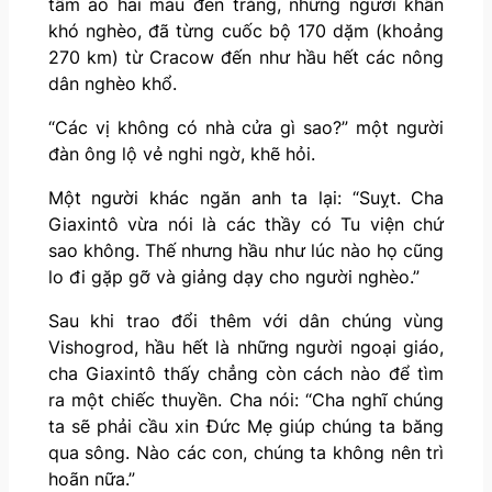
tấm áo hai màu đen trắng, những người khấn
khó nghèo, đã từng cuốc bộ 170 dặm (khoảng
270 km) từ Cracow đến như hầu hết các nông
dân nghèo khổ.
“Các vị không có nhà cửa gì sao?” một người
đàn ông lộ vẻ nghi ngờ, khẽ hỏi.
Một người khác ngăn anh ta lại: “Suỵt. Cha
Giaxintô vừa nói là các thầy có Tu viện chứ
sao không. Thế nhưng hầu như lúc nào họ cũng
lo đi gặp gỡ và giảng dạy cho người nghèo.”
Sau khi trao đổi thêm với dân chúng vùng
Vishogrod, hầu hết là những người ngoại giáo,
cha Giaxintô thấy chẳng còn cách nào để tìm
ra một chiếc thuyền. Cha nói: “Cha nghĩ chúng
ta sẽ phải cầu xin Đức Mẹ giúp chúng ta băng
qua sông. Nào các con, chúng ta không nên trì
hoãn nữa.”