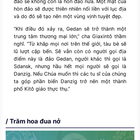
đảo sẽ không còn là hòn đảo nữa. Một mặt của
hòn đảo sẽ được thiên nhiên nối liền với lục địa
và do đó sẽ tạo nên một vùng vịnh tuyệt đẹp.
“Khi điều đó xảy ra, Gedan sẽ trở thành một
trung tâm thương mại lớn,” cha Giaxintô thầm
nghĩ. “Từ khắp mọi nơi trên thế giới, tàu bè sẽ
lũ lượt cập bến. Sẽ vẫn còn có người gọi địa
điểm này là đảo Gedan, người khác thì gọi là
Sdansk, nhưng hầu hết mọi người sẽ gọi là
Danzig. Nếu Chúa muốn thì các tu sĩ của chúng
ta góp phần biến Danzig trở nên một thành
phố Kitô giáo thực thụ.”
/ Trăm hoa đua nở