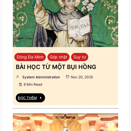
Dòng Đa Minh
Góp nhặt
Suy tư
BÀI HỌC TỪ MỘT BỤI HỒNG
System Administration
Nov 20, 2025
6 Min Read
ĐỌC THÊM