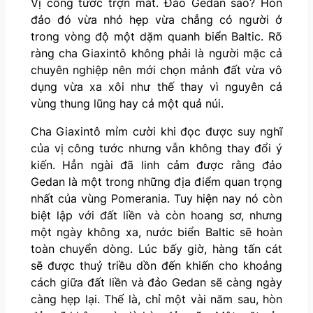
Vị công tước trợn mắt. Đảo Gedan sao? Hòn
đảo đó vừa nhỏ hẹp vừa chẳng có người ở
trong vòng độ một dặm quanh biển Baltic. Rõ
ràng cha Giaxintô không phải là người mặc cả
chuyên nghiệp nên mới chọn mảnh đất vừa vô
dụng vừa xa xôi như thế thay vì nguyên cả
vùng thung lũng hay cả một quả núi.
Cha Giaxintô mỉm cười khi đọc được suy nghĩ
của vị công tước nhưng vẫn không thay đổi ý
kiến. Hẳn ngài đã linh cảm được rằng đảo
Gedan là một trong những địa điểm quan trọng
nhất của vùng Pomerania. Tuy hiện nay nó còn
biệt lập với đất liền và còn hoang sơ, nhưng
một ngày không xa, nước biển Baltic sẽ hoàn
toàn chuyển dòng. Lúc bấy giờ, hàng tấn cát
sẽ được thuỷ triều dồn đến khiến cho khoảng
cách giữa đất liền và đảo Gedan sẽ càng ngày
càng hẹp lại. Thế là, chỉ một vài năm sau, hòn