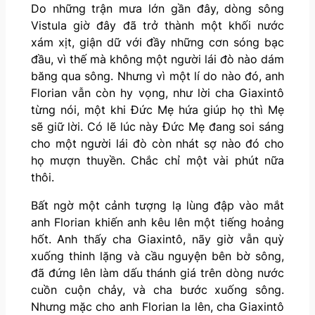
Do những trận mưa lớn gần đây, dòng sông
Vistula giờ đây đã trở thành một khối nước
xám xịt, giận dữ với đầy những cơn sóng bạc
đầu, vì thế mà không một người lái đò nào dám
băng qua sông. Nhưng vì một lí do nào đó, anh
Florian vẫn còn hy vọng, như lời cha Giaxintô
từng nói, một khi Đức Mẹ hứa giúp họ thì Mẹ
sẽ giữ lời. Có lẽ lúc này Đức Mẹ đang soi sáng
cho một người lái đò còn nhát sợ nào đó cho
họ mượn thuyền. Chắc chỉ một vài phút nữa
thôi.
Bất ngờ một cảnh tượng lạ lùng đập vào mắt
anh Florian khiến anh kêu lên một tiếng hoảng
hốt. Anh thấy cha Giaxintô, nãy giờ vẫn quỳ
xuống thinh lặng và cầu nguyện bên bờ sông,
đã đứng lên làm dấu thánh giá trên dòng nước
cuồn cuộn chảy, và cha bước xuống sông.
Nhưng mặc cho anh Florian la lên, cha Giaxintô