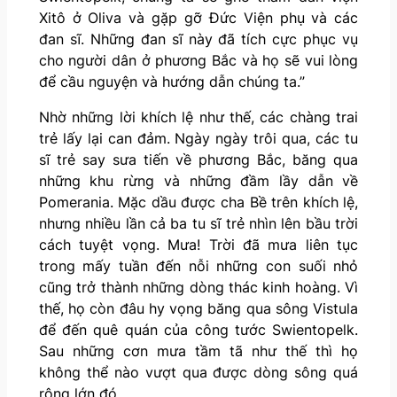
Xitô ở Oliva và gặp gỡ Đức Viện phụ và các
đan sĩ. Những đan sĩ này đã tích cực phục vụ
cho người dân ở phương Bắc và họ sẽ vui lòng
để cầu nguyện và hướng dẫn chúng ta.”
Nhờ những lời khích lệ như thế, các chàng trai
trẻ lấy lại can đảm. Ngày ngày trôi qua, các tu
sĩ trẻ say sưa tiến về phương Bắc, băng qua
những khu rừng và những đầm lầy dẫn về
Pomerania. Mặc dầu được cha Bề trên khích lệ,
nhưng nhiều lần cả ba tu sĩ trẻ nhìn lên bầu trời
cách tuyệt vọng. Mưa! Trời đã mưa liên tục
trong mấy tuần đến nỗi những con suối nhỏ
cũng trở thành những dòng thác kinh hoàng. Vì
thế, họ còn đâu hy vọng băng qua sông Vistula
để đến quê quán của công tước Swientopelk.
Sau những cơn mưa tầm tã như thế thì họ
không thể nào vượt qua được dòng sông quá
rộng lớn đó.