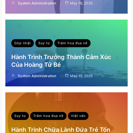
System Administration
May 16, 2025
Góp nhặt
Suy tư
Trăm hoa đua nở
Hành Trình Trưởng Thành Cảm Xúc
Của Hoàng Tử Bé
System Administration
May 15, 2025
Suy tư
Trăm hoa đua nở
Việt văn
Hành Trình Chữa Lành Đứa Trẻ Tổn