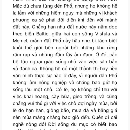
Mặc dù chưa từng đến Phổ, nhưng họ không hề
lạ lẫm với những hiểm nguy mà những vị khách
phương xa sẽ phải đối diện khi đến với mảnh
đất này. Chẳng hạn như đất nước này nằm dọc
theo biển Baltic, giữa hai con sông Vistula và
Memel, mảnh đất Phổ này hầu như bị tách biệt
khỏi thế giới bên ngoài bởi những khu rừng
rậm rạp và những đầm lầy ảm đạm. Ở đó, các
bộ tộc ngoại giáo sống nhờ vào việc săn bắn
và đánh cá. Không hề có một thành thị hay nền
văn minh thực sự nào ở đây, vì người dân Phổ
không làm nông nghiệp và chẳng bao giờ họ
sống lâu một chỗ. Có lẽ, họ không chí thú với
việc khai hoang, cày bừa, gieo trồng, và cũng
chẳng vui thú gì với việc chờ đợi ngày mùa, bởi
lẽ do hạn hán, giông bão, mưa đá và băng giá
nên mùa màng chẳng bao giờ đến. Quên đi cái
nghề nông đó! Đời sống du mục có biết bao