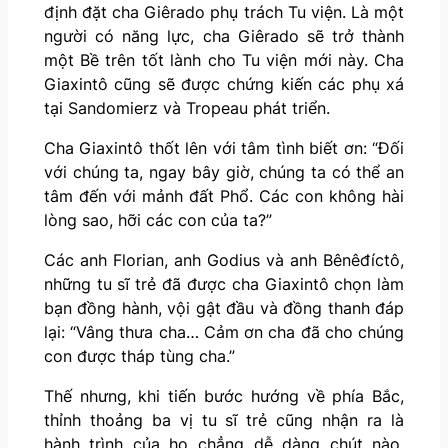
định đặt cha Giêrado phụ trách Tu viện. Là một
người có năng lực, cha Giêrado sẽ trở thành
một Bề trên tốt lành cho Tu viện mới này. Cha
Giaxintô cũng sẽ được chứng kiến các phụ xá
tại Sandomierz và Tropeau phát triển.
Cha Giaxintô thốt lên với tâm tình biết ơn: “Đối
với chúng ta, ngay bây giờ, chúng ta có thể an
tâm đến với mảnh đất Phổ. Các con không hài
lòng sao, hỡi các con của ta?”
Các anh Florian, anh Godius và anh Bênêđíctô,
những tu sĩ trẻ đã được cha Giaxintô chọn làm
bạn đồng hành, vội gật đầu và đồng thanh đáp
lại: “Vâng thưa cha… Cảm ơn cha đã cho chúng
con được tháp tùng cha.”
Thế nhưng, khi tiến bước hướng về phía Bắc,
thỉnh thoảng ba vị tu sĩ trẻ cũng nhận ra là
hành trình của họ chẳng dễ dàng chút nào.