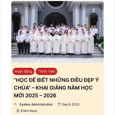
Hoạt động
Thỉnh Viện
“HỌC ĐỂ BIẾT NHỮNG ĐIỀU ĐẸP Ý
CHÚA” – KHAI GIẢNG NĂM HỌC
MỚI 2025 – 2026
System Administration
Sep 9, 2025
8 Min Read