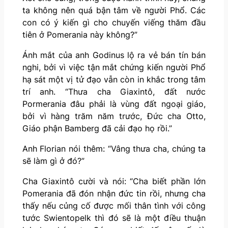
ta không nên quá bận tâm về người Phổ. Các
con có ý kiến gì cho chuyến viếng thăm đầu
tiên ở Pomerania này không?”
Ánh mắt của anh Godinus lộ ra vẻ bán tín bán
nghi, bởi vì việc tận mắt chứng kiến người Phổ
hạ sát một vị tử đạo vẫn còn in khắc trong tâm
trí anh. “Thưa cha Giaxintô, đất nước
Pormerania đâu phải là vùng đất ngoại giáo,
bởi vì hàng trăm năm trước, Đức cha Otto,
Giáo phận Bamberg đã cải đạo họ rồi.”
Anh Florian nói thêm: “Vâng thưa cha, chúng ta
sẽ làm gì ở đó?”
Cha Giaxintô cười và nói: “Cha biết phần lớn
Pomerania đã đón nhận đức tin rồi, nhưng cha
thấy nếu củng cố được mối thân tình với công
tước Swientopelk thì đó sẽ là một điều thuận