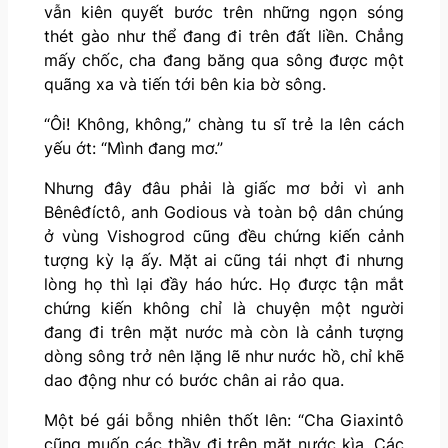
vẫn kiên quyết bước trên những ngọn sóng
thét gào như thể đang đi trên đất liền. Chẳng
mấy chốc, cha đang băng qua sông được một
quãng xa và tiến tới bên kia bờ sông.
“Ôi! Không, không,” chàng tu sĩ trẻ la lên cách
yếu ớt: “Mình đang mơ.”
Nhưng đây đâu phải là giấc mơ bởi vì anh
Bênêđíctô, anh Godious và toàn bộ dân chúng
ở vùng Vishogrod cũng đều chứng kiến cảnh
tượng kỳ lạ ấy. Mặt ai cũng tái nhợt đi nhưng
lòng họ thì lại đầy háo hức. Họ được tận mắt
chứng kiến không chỉ là chuyện một người
đang đi trên mặt nước mà còn là cảnh tượng
dòng sông trở nên lặng lẽ như nước hồ, chỉ khẽ
dao động như có bước chân ai rảo qua.
Một bé gái bỗng nhiên thốt lên: “Cha Giaxintô
cũng muốn các thầy đi trên mặt nước kìa. Các