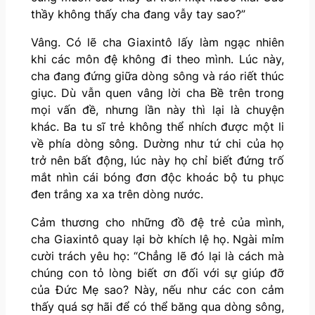
thầy không thấy cha đang vẫy tay sao?”
Vâng. Có lẽ cha Giaxintô lấy làm ngạc nhiên
khi các môn đệ không đi theo mình. Lúc này,
cha đang đứng giữa dòng sông và ráo riết thúc
giục. Dù vẫn quen vâng lời cha Bề trên trong
mọi vấn đề, nhưng lần này thì lại là chuyện
khác. Ba tu sĩ trẻ không thể nhích được một li
về phía dòng sông. Dường như tứ chi của họ
trở nên bất động, lúc này họ chỉ biết đứng trố
mắt nhìn cái bóng đơn độc khoác bộ tu phục
đen trắng xa xa trên dòng nước.
Cảm thương cho những đồ đệ trẻ của mình,
cha Giaxintô quay lại bờ khích lệ họ. Ngài mỉm
cười trách yêu họ: “Chẳng lẽ đó lại là cách mà
chúng con tỏ lòng biết ơn đối với sự giúp đỡ
của Đức Mẹ sao? Này, nếu như các con cảm
thấy quá sợ hãi để có thể băng qua dòng sông,