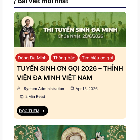
/ Bài viết mới nhất
Dòng Đa Minh
Thông báo
Tìm hiểu ơn gọi
TUYỂN SINH ƠN GỌI 2026 – THỈNH
VIỆN ĐA MINH VIỆT NAM
System Administration
Apr 15, 2026
2 Min Read
ĐỌC THÊM