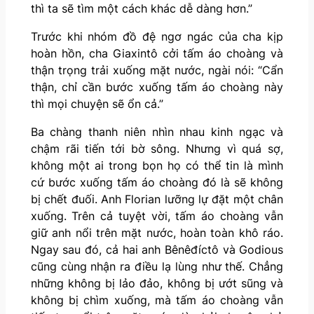
thì ta sẽ tìm một cách khác dễ dàng hơn.”
Trước khi nhóm đồ đệ ngơ ngác của cha kịp
hoàn hồn, cha Giaxintô cởi tấm áo choàng và
thận trọng trải xuống mặt nước, ngài nói: “Cẩn
thận, chỉ cần bước xuống tấm áo choàng này
thì mọi chuyện sẽ ổn cả.”
Ba chàng thanh niên nhìn nhau kinh ngạc và
chậm rãi tiến tới bờ sông. Nhưng vì quá sợ,
không một ai trong bọn họ có thể tin là mình
cứ bước xuống tấm áo choàng đó là sẽ không
bị chết đuối. Anh Florian lưỡng lự đặt một chân
xuống. Trên cả tuyệt vời, tấm áo choàng vẫn
giữ anh nổi trên mặt nước, hoàn toàn khô ráo.
Ngay sau đó, cả hai anh Bênêđíctô và Godious
cũng cùng nhận ra điều lạ lùng như thế. Chẳng
những không bị lảo đảo, không bị ướt sũng và
không bị chìm xuống, mà tấm áo choàng vẫn