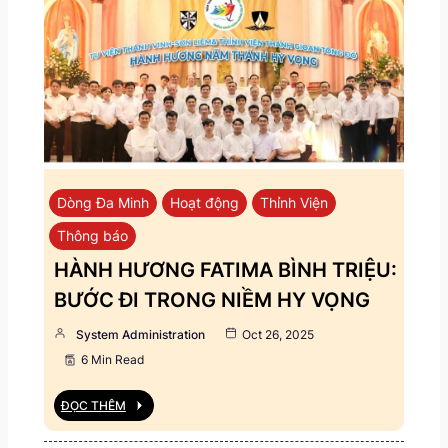
Dòng Đa Minh
Hoạt động
Thỉnh Viện
Thông báo
HÀNH HƯƠNG FATIMA BÌNH TRIỆU:
BƯỚC ĐI TRONG NIỀM HY VỌNG
System Administration
Oct 26, 2025
6 Min Read
ĐỌC THÊM