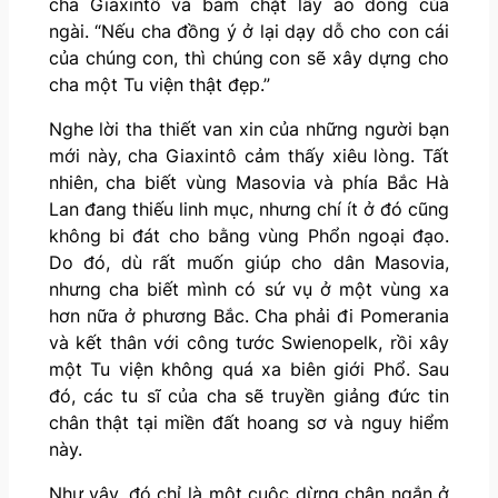
cha Giaxintô và bám chặt lấy áo dòng của
ngài. “Nếu cha đồng ý ở lại dạy dỗ cho con cái
của chúng con, thì chúng con sẽ xây dựng cho
cha một Tu viện thật đẹp.”
Nghe lời tha thiết van xin của những người bạn
mới này, cha Giaxintô cảm thấy xiêu lòng. Tất
nhiên, cha biết vùng Masovia và phía Bắc Hà
Lan đang thiếu linh mục, nhưng chí ít ở đó cũng
không bi đát cho bằng vùng Phổn ngoại đạo.
Do đó, dù rất muốn giúp cho dân Masovia,
nhưng cha biết mình có sứ vụ ở một vùng xa
hơn nữa ở phương Bắc. Cha phải đi Pomerania
và kết thân với công tước Swienopelk, rồi xây
một Tu viện không quá xa biên giới Phổ. Sau
đó, các tu sĩ của cha sẽ truyền giảng đức tin
chân thật tại miền đất hoang sơ và nguy hiểm
này.
Như vậy, đó chỉ là một cuộc dừng chân ngắn ở