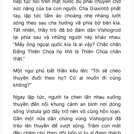
tiếp tục nổi trên mặt nước dù phải chuyên chở
sức nặng của ba con người. Cha Giaxintô phất
tay, lập tức tấm áo choàng nhẹ nhàng lướt
sóng theo sau cha hướng về phía bờ bên kia.
Tất nhiên, thầy trò đã bỏ đám dân Vishogrod
lại phía sau và những người này kháo nhau:
“Mấy ông ngoại quốc kia là ai vậy? Chắc chắn
Đấng Thiên Chúa họ thờ là Thiên Chúa chân
thật.”
Một ngư phủ bất thần kêu lên: “Tôi sẽ chèo
thuyền đuổi theo họ? Có ai muốn đi cùng
không?”
Ngay lập tức, người ta chen lấn nhau xuống
thuyền đến nỗi khung cảnh an bình nơi dòng
sông Vistula giờ đây trở nên vô cùng hỗn loạn.
Gần một nửa dân chúng vùng Vishogrod đã
trèo lên thuyền để vượt sông. Trăm con mắt
đều chăm chú theo dõi bốn vị tu sĩ đang thách