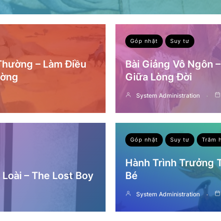
Góp nhặt
Suy tư
 Thường – Làm Điều
Bài Giảng Vô Ngôn 
ường
Giữa Lòng Đời
System Administration
Góp nhặt
Suy tư
Trăm 
Hành Trình Trưởng
Loài – The Lost Boy
Bé
System Administration