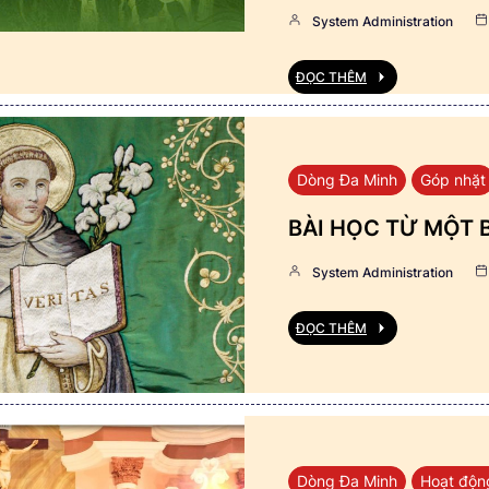
System Administration
ĐỌC THÊM
Dòng Đa Minh
Góp nhặt
BÀI HỌC TỪ MỘT 
System Administration
ĐỌC THÊM
Dòng Đa Minh
Hoạt độn