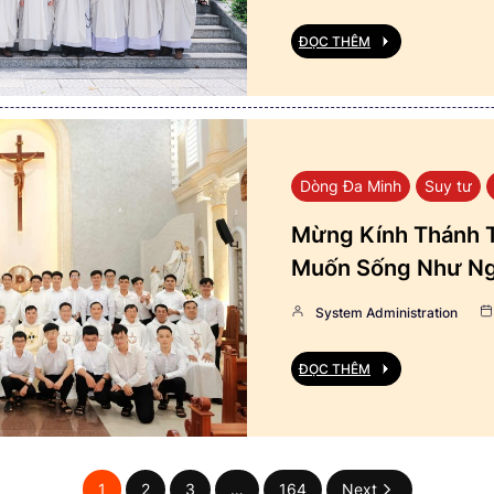
ĐỌC THÊM
Dòng Đa Minh
Suy tư
Mừng Kính Thánh T
Muốn Sống Như Ng
System Administration
ĐỌC THÊM
1
2
3
…
164
Next