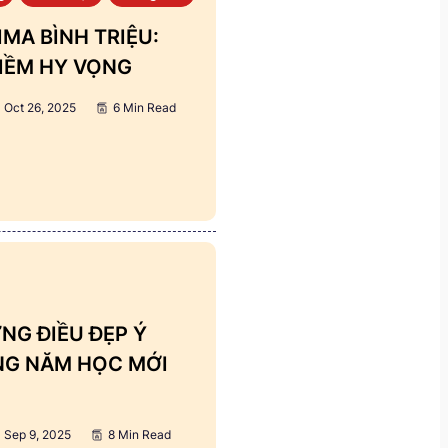
MA BÌNH TRIỆU:
IỀM HY VỌNG
Oct 26, 2025
6 Min Read
NG ĐIỀU ĐẸP Ý
ẢNG NĂM HỌC MỚI
Sep 9, 2025
8 Min Read