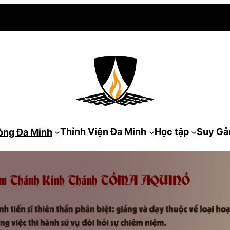
Thỉnh Viện Đa Minh
Học tập
Suy G
òng Đa Minh