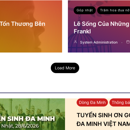
Góp nhặt
Trăm hoa đua nở
 Tổn Thương Bên
Lẽ Sống Của Những 
Frankl
System Administration
Load More
Dòng Đa Minh
Thông b
TUYỂN SINH ƠN GỌ
ĐA MINH VIỆT NA