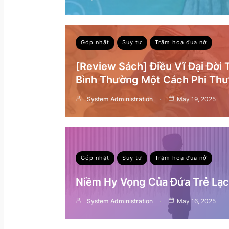
Góp nhặt
Suy tư
Trăm hoa đua nở
[Review Sách] Điều Vĩ Đại Đời
Bình Thường Một Cách Phi Th
System Administration
May 19, 2025
Góp nhặt
Suy tư
Trăm hoa đua nở
Niềm Hy Vọng Của Đứa Trẻ Lạc 
System Administration
May 16, 2025