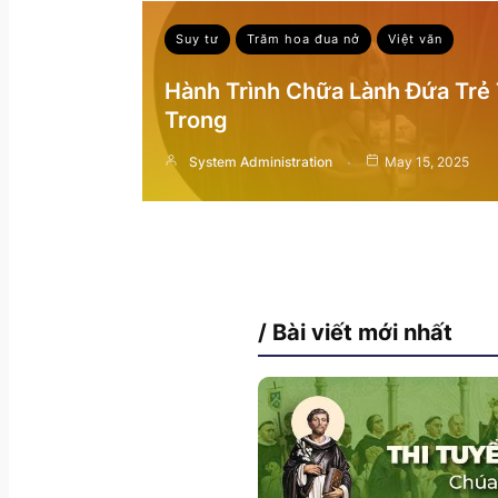
Suy tư
Trăm hoa đua nở
Việt văn
Hành Trình Chữa Lành Đứa Trẻ
Trong
System Administration
May 15, 2025
/ Bài viết mới nhất