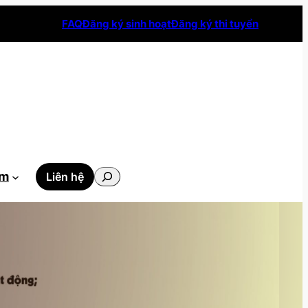
FAQ
Đăng ký sinh hoạt
Đăng ký thi tuyển
Tìm
ẫm
Liên hệ
kiếm