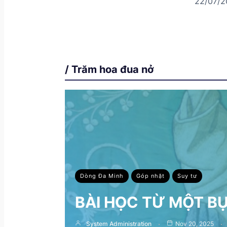
22/07/2
/ Trăm hoa đua nở
Dòng Đa Minh
Góp nhặt
Suy tư
BÀI HỌC TỪ MỘT B
System Administration
Nov 20, 2025