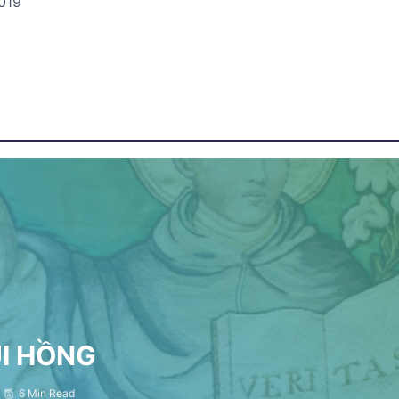
019
ỤI HỒNG
6 Min Read