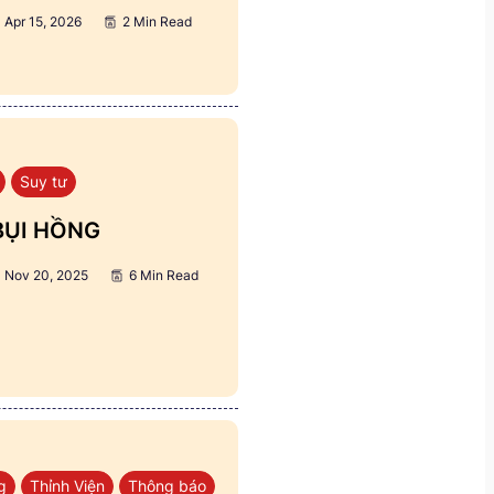
Apr 15, 2026
2 Min Read
Suy tư
BỤI HỒNG
Nov 20, 2025
6 Min Read
g
Thỉnh Viện
Thông báo