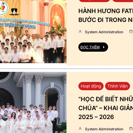
HÀNH HƯƠNG FATI
BƯỚC ĐI TRONG N
System Administration
ĐỌC THÊM
Hoạt động
Thỉnh Viện
“HỌC ĐỂ BIẾT NHỮ
CHÚA” – KHAI GI
2025 – 2026
System Administration