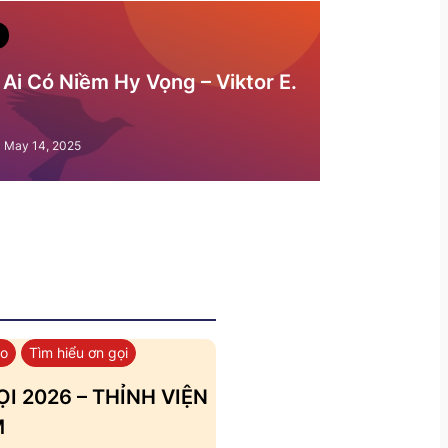
Ai Có Niềm Hy Vọng – Viktor E.
May 14, 2025
áo
Tìm hiểu ơn gọi
I 2026 – THỈNH VIỆN
M