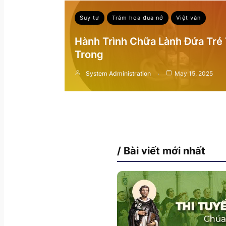
Suy tư
Trăm hoa đua nở
Việt văn
Hành Trình Chữa Lành Đứa Trẻ
Trong
System Administration
May 15, 2025
/ Bài viết mới nhất