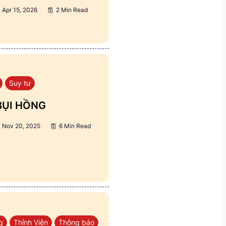
Apr 15, 2026
2 Min Read
Suy tư
BỤI HỒNG
Nov 20, 2025
6 Min Read
g
Thỉnh Viện
Thông báo