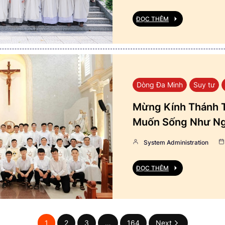
ĐỌC THÊM
Dòng Đa Minh
Suy tư
Mừng Kính Thánh T
Muốn Sống Như Ng
System Administration
ĐỌC THÊM
1
2
3
…
164
Next