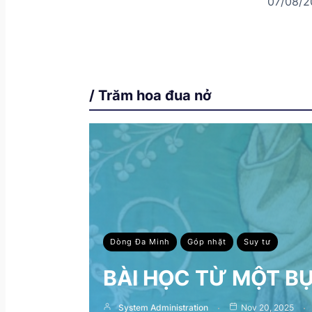
07/08/2
/ Trăm hoa đua nở
Dòng Đa Minh
Góp nhặt
Suy tư
BÀI HỌC TỪ MỘT B
System Administration
Nov 20, 2025