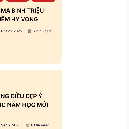
MA BÌNH TRIỆU:
IỀM HY VỌNG
Oct 26, 2025
6 Min Read
NG ĐIỀU ĐẸP Ý
ẢNG NĂM HỌC MỚI
Sep 9, 2025
8 Min Read