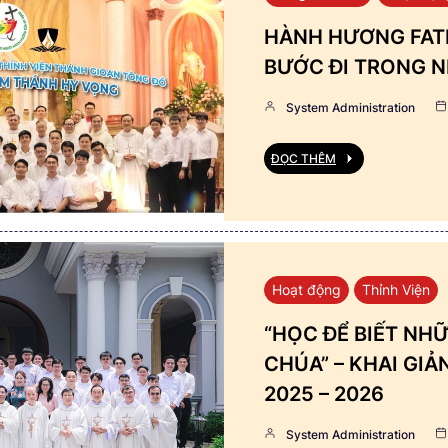
HÀNH HƯƠNG FATI
BƯỚC ĐI TRONG N
System Administration
ĐỌC THÊM
Hoạt động
Thỉnh Viện
“HỌC ĐỂ BIẾT NHỮ
CHÚA” – KHAI GI
2025 – 2026
System Administration