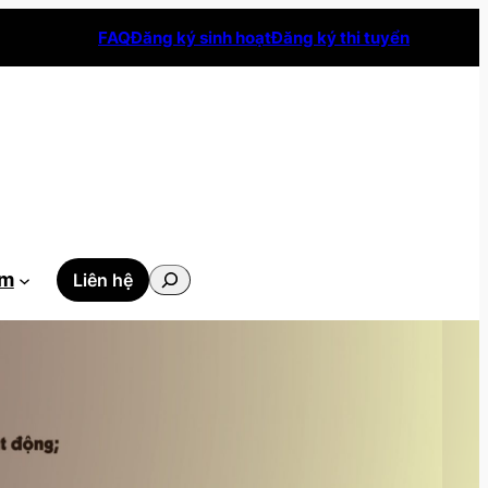
FAQ
Đăng ký sinh hoạt
Đăng ký thi tuyển
Tìm
ẫm
Liên hệ
kiếm