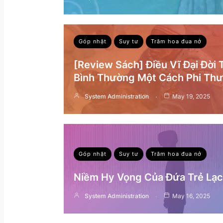
Góp nhặt
Suy tư
Trăm hoa đua nở
[Review Sách] Điều Vĩ Đại Đời
Bình Thường Một Cách Phi Th
System Administration
May 19, 2025
Góp nhặt
Suy tư
Trăm hoa đua nở
Niềm Hy Vọng Của Đứa Trẻ Lạc 
System Administration
May 16, 2025