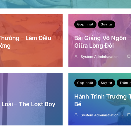
Góp nhặt
Suy tư
 Thường – Làm Điều
Bài Giảng Vô Ngôn 
ường
Giữa Lòng Đời
System Administration
Góp nhặt
Suy tư
Trăm 
Hành Trình Trưởng
Loài – The Lost Boy
Bé
System Administration