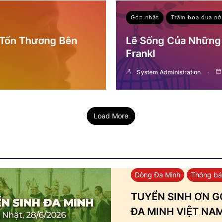
Góp nhặt
Trăm hoa đua nở
 Tổn Thương Bên
Lẽ Sống Của Những 
Frankl
System Administration
Load More
Dòng Đa Minh
Thông b
TUYỂN SINH ƠN GỌ
ĐA MINH VIỆT NA