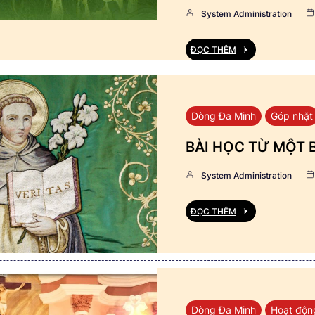
System Administration
ĐỌC THÊM
Dòng Đa Minh
Góp nhặt
BÀI HỌC TỪ MỘT 
System Administration
ĐỌC THÊM
Dòng Đa Minh
Hoạt độn