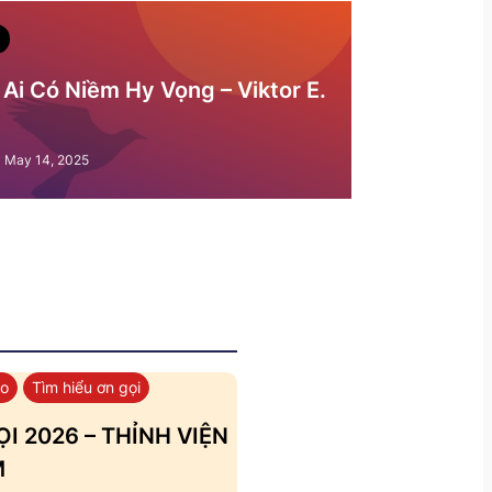
Ai Có Niềm Hy Vọng – Viktor E.
May 14, 2025
áo
Tìm hiểu ơn gọi
I 2026 – THỈNH VIỆN
M