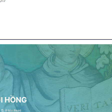
017
ỤI HỒNG
6 Min Read