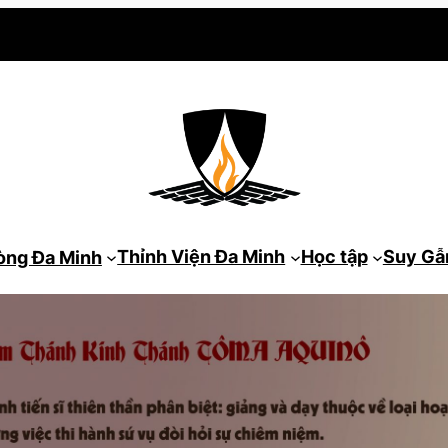
Thỉnh Viện Đa Minh
Học tập
Suy G
òng Đa Minh