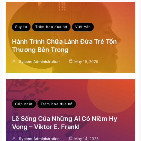
Suy tư
Trăm hoa đua nở
Việt văn
Hành Trình Chữa Lành Đứa Trẻ Tổn
Thương Bên Trong
System Administration
May 15, 2025
Góp nhặt
Trăm hoa đua nở
Lẽ Sống Của Những Ai Có Niềm Hy
Vọng – Viktor E. Frankl
System Administration
May 14, 2025