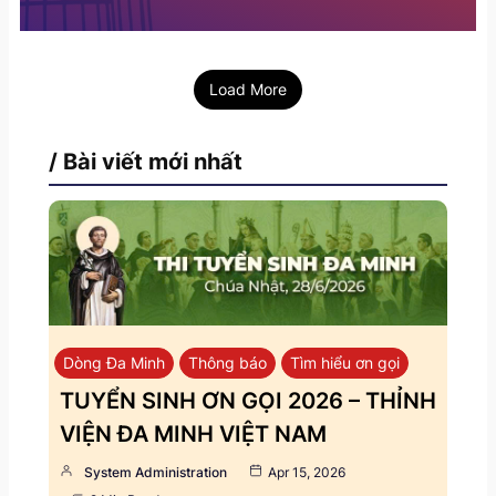
Load More
/ Bài viết mới nhất
Dòng Đa Minh
Thông báo
Tìm hiểu ơn gọi
TUYỂN SINH ƠN GỌI 2026 – THỈNH
VIỆN ĐA MINH VIỆT NAM
System Administration
Apr 15, 2026