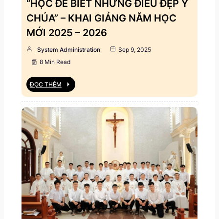
“HỌC ĐỂ BIẾT NHỮNG ĐIỀU ĐẸP Ý
CHÚA” – KHAI GIẢNG NĂM HỌC
MỚI 2025 – 2026
System Administration
Sep 9, 2025
8 Min Read
ĐỌC THÊM