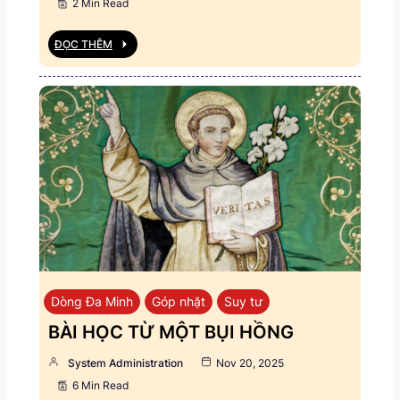
2 Min Read
ĐỌC THÊM
Dòng Đa Minh
Góp nhặt
Suy tư
BÀI HỌC TỪ MỘT BỤI HỒNG
System Administration
Nov 20, 2025
6 Min Read