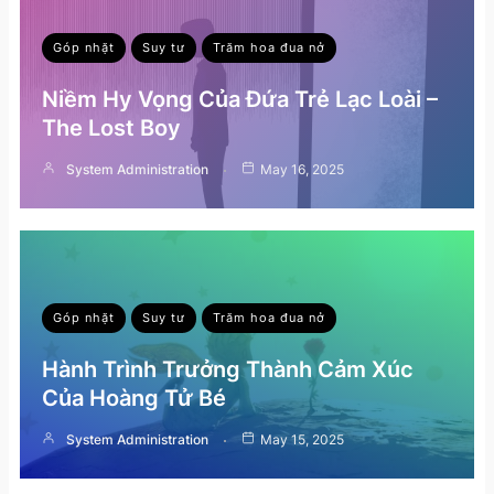
Góp nhặt
Suy tư
Trăm hoa đua nở
Niềm Hy Vọng Của Đứa Trẻ Lạc Loài –
The Lost Boy
System Administration
May 16, 2025
Góp nhặt
Suy tư
Trăm hoa đua nở
Hành Trình Trưởng Thành Cảm Xúc
Của Hoàng Tử Bé
System Administration
May 15, 2025