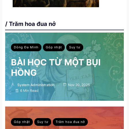
/ Trăm hoa đua nở
Dòng Đa Minh
Góp nhặt
Suy tư
BÀI HỌC TỪ MỘT BỤI
HỒNG
System Administration
Nov 20, 2025
6 Min Read
Góp nhặt
Suy tư
Trăm hoa đua nở