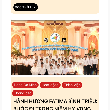
ĐỌC THÊM
Dòng Đa Minh
Hoạt động
Thỉnh Viện
Thông báo
HÀNH HƯƠNG FATIMA BÌNH TRIỆU:
BƯỚC ĐI TRONG NIỀM HY VỌNG