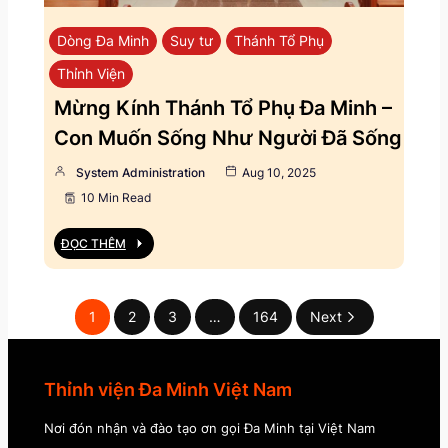
Dòng Đa Minh
Suy tư
Thánh Tổ Phụ
Thỉnh Viện
Mừng Kính Thánh Tổ Phụ Đa Minh –
Con Muốn Sống Như Người Đã Sống
System Administration
Aug 10, 2025
10 Min Read
ĐỌC THÊM
1
2
3
…
164
Next
Thỉnh viện Đa Minh Việt Nam
Nơi đón nhận và đào tạo ơn gọi Đa Minh tại Việt Nam